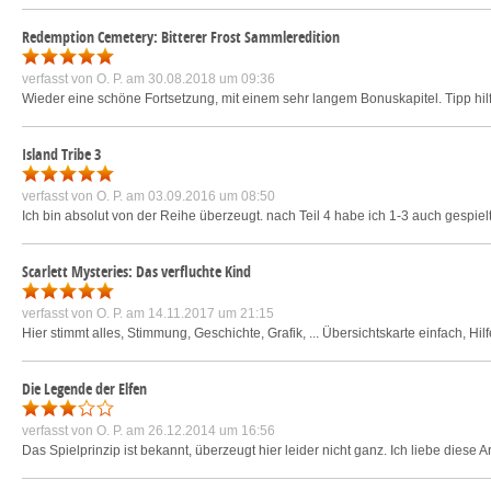
Redemption Cemetery: Bitterer Frost Sammleredition
verfasst von
O. P.
am 30.08.2018 um 09:36
Wieder eine schöne Fortsetzung, mit einem sehr langem Bonuskapitel. Tipp hilft
Island Tribe 3
verfasst von
O. P.
am 03.09.2016 um 08:50
Ich bin absolut von der Reihe überzeugt. nach Teil 4 habe ich 1-3 auch gespielt. k
Scarlett Mysteries: Das verfluchte Kind
verfasst von
O. P.
am 14.11.2017 um 21:15
Hier stimmt alles, Stimmung, Geschichte, Grafik, ... Übersichtskarte einfach, Hilf
Die Legende der Elfen
verfasst von
O. P.
am 26.12.2014 um 16:56
Das Spielprinzip ist bekannt, überzeugt hier leider nicht ganz. Ich liebe diese 