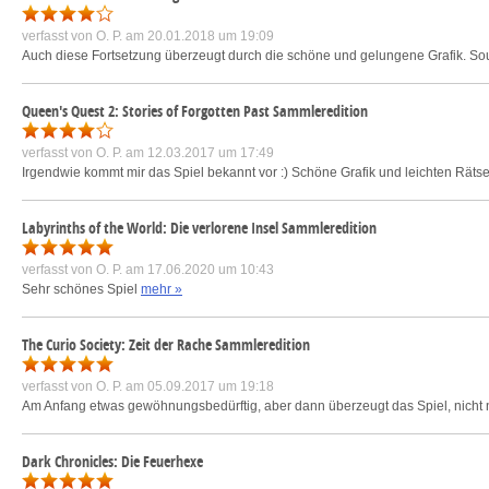
verfasst von
O. P.
am 20.01.2018 um 19:09
Auch diese Fortsetzung überzeugt durch die schöne und gelungene Grafik. Soun
Queen's Quest 2: Stories of Forgotten Past Sammleredition
verfasst von
O. P.
am 12.03.2017 um 17:49
Irgendwie kommt mir das Spiel bekannt vor :) Schöne Grafik und leichten Rätse
Labyrinths of the World: Die verlorene Insel Sammleredition
verfasst von
O. P.
am 17.06.2020 um 10:43
Sehr schönes Spiel
mehr »
The Curio Society: Zeit der Rache Sammleredition
verfasst von
O. P.
am 05.09.2017 um 19:18
Am Anfang etwas gewöhnungsbedürftig, aber dann überzeugt das Spiel, nicht n
Dark Chronicles: Die Feuerhexe