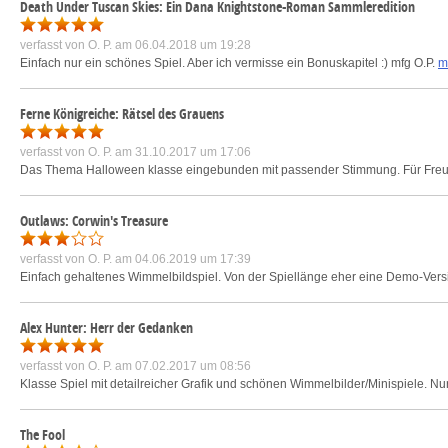
Death Under Tuscan Skies: Ein Dana Knightstone-Roman Sammleredition
verfasst von
O. P.
am 06.04.2018 um 19:28
Einfach nur ein schönes Spiel. Aber ich vermisse ein Bonuskapitel :) mfg O.P.
m
Ferne Königreiche: Rätsel des Grauens
verfasst von
O. P.
am 31.10.2017 um 17:06
Das Thema Halloween klasse eingebunden mit passender Stimmung. Für Freunde 
Outlaws: Corwin's Treasure
verfasst von
O. P.
am 04.06.2019 um 17:39
Einfach gehaltenes Wimmelbildspiel. Von der Spiellänge eher eine Demo-Versi
Alex Hunter: Herr der Gedanken
verfasst von
O. P.
am 07.02.2017 um 08:56
Klasse Spiel mit detailreicher Grafik und schönen Wimmelbilder/Minispiele. Nu
The Fool