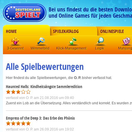
Bei uns findest du die besten Downlo
und Online Games für jeden Geschma
HOME
SPIELEKATALOG
ONLINESPIELE
3-Gewinnt
Wimmelbild
Klick-Management
Logik
Mahjon
Alle Spielbewertungen
Hier findest du alle Spielbewertungen, die
O. P.
bisher verfasst hat.
Haunted Halls: Kindheitsängste Sammleredition
verfasst von
O. P.
am 21.08.2016 um 09:40
Zuerst ein Lob an die Übersetzung. Alles verständlich und korrekt. Es wurde
Empress of the Deep 3: Das Erbe des Phönix
verfasst von
O. P.
am 26.09.2016 um 19:02