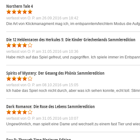
Northern Tale 4
verfasst von
O. P.
am 26.09.2016 um 18:42
Die Art von Klickmanagment mag ich, im entspanntem/leichtem Modus die Auf
Die 12 Heldentaten des Herkules 5: Die Kinder Griechenlands Sammleredition
verfasst von
O. P.
am 31.05.2016 um 10:36
Habe mich auf das Spiel gefreut, und zugegriffen. Ich spiele immer im Entspan
Spirits of Mystery: Der Gesang des Phönix Sammleredition
verfasst von
O. P.
am 08.10.2016 um 15:05
Ich habe das Spiel noch nicht durch, aber was ich sehen konnte, echt toll. Sti
Dark Romance: Die Rose des Lebens Sammleredition
verfasst von
O. P.
am 31.05.2016 um 10:07
Ungewöhnlich, man spielt eine Dame und wechselt zu einem fast Tier und wi
Day D: Through Time Platinum Edition