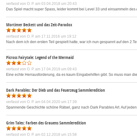
verfasst von
O. P.
am 03.04.2018 um 20:43
Das Spiel macht super Spass, leider kommt bei Level 33 und einsammeln des
Mortimer Beckett und das Zeit-Paradox
verfasst von
O. P.
am 17.11.2016 um 19:12
Nach dem ich den ersten Teil gespielt hatte, war ich nun gespannt auf den 2.Teil
Picross Fairytale: Legend of the Mermaid
verfasst von
O. P.
am 17.04.2019 um 09:43
Eine echte Herrausforderung, da es kaum Eingabehilfen gibt. So muss man di
Dark Parables: Der Dieb und das Feuerzeug Sammleredition
verfasst von
O. P.
am 04.04.2020 um 17:39
Spannende Geschichte schöne Rätsel, ganz nach Dark Parables Art. Auf jeden 
Grim Tales: Farben des Grauens Sammleredition
verfasst von
O. P.
am 02.12.2018 um 15:58