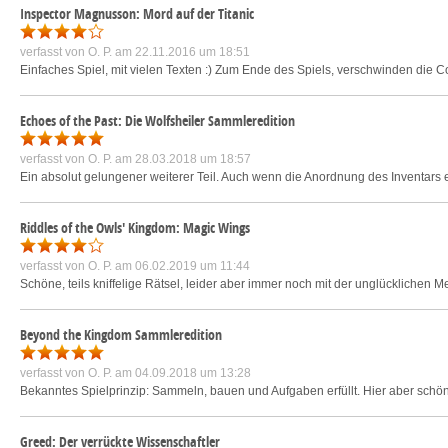
Inspector Magnusson: Mord auf der Titanic
verfasst von
O. P.
am 22.11.2016 um 18:51
Einfaches Spiel, mit vielen Texten :) Zum Ende des Spiels, verschwinden die Co
Echoes of the Past: Die Wolfsheiler Sammleredition
verfasst von
O. P.
am 28.03.2018 um 18:57
Ein absolut gelungener weiterer Teil. Auch wenn die Anordnung des Inventars e
Riddles of the Owls' Kingdom: Magic Wings
verfasst von
O. P.
am 06.02.2019 um 11:44
Schöne, teils kniffelige Rätsel, leider aber immer noch mit der unglücklichen 
Beyond the Kingdom Sammleredition
verfasst von
O. P.
am 04.09.2018 um 13:28
Bekanntes Spielprinzip: Sammeln, bauen und Aufgaben erfüllt. Hier aber schön
Greed: Der verrückte Wissenschaftler