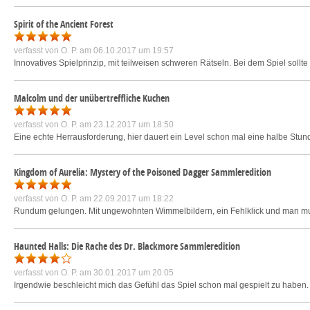
Spirit of the Ancient Forest
verfasst von
O. P.
am 06.10.2017 um 19:57
Innovatives Spielprinzip, mit teilweisen schweren Rätseln. Bei dem Spiel sollt
Malcolm und der unübertreffliche Kuchen
verfasst von
O. P.
am 23.12.2017 um 18:50
Eine echte Herrausforderung, hier dauert ein Level schon mal eine halbe Stunde. 
Kingdom of Aurelia: Mystery of the Poisoned Dagger Sammleredition
verfasst von
O. P.
am 22.09.2017 um 18:22
Rundum gelungen. Mit ungewohnten Wimmelbildern, ein Fehlklick und man muss d
Haunted Halls: Die Rache des Dr. Blackmore Sammleredition
verfasst von
O. P.
am 30.01.2017 um 20:05
Irgendwie beschleicht mich das Gefühl das Spiel schon mal gespielt zu haben.