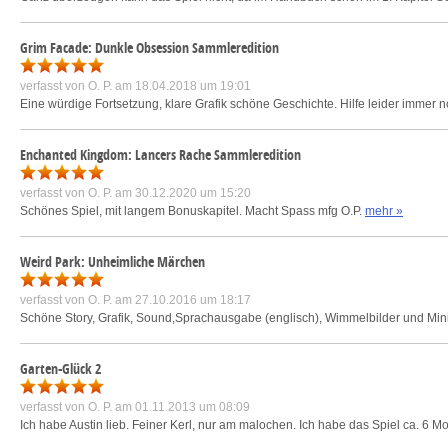
Grim Facade: Dunkle Obsession Sammleredition
verfasst von
O. P.
am 18.04.2018 um 19:01
Eine würdige Fortsetzung, klare Grafik schöne Geschichte. Hilfe leider immer no
Enchanted Kingdom: Lancers Rache Sammleredition
verfasst von
O. P.
am 30.12.2020 um 15:20
Schönes Spiel, mit langem Bonuskapitel. Macht Spass mfg O.P.
mehr »
Weird Park: Unheimliche Märchen
verfasst von
O. P.
am 27.10.2016 um 18:17
Schöne Story, Grafik, Sound,Sprachausgabe (englisch), Wimmelbilder und Mini
Garten-Glück 2
verfasst von
O. P.
am 01.11.2013 um 08:09
Ich habe Austin lieb. Feiner Kerl, nur am malochen. Ich habe das Spiel ca. 6 Mo