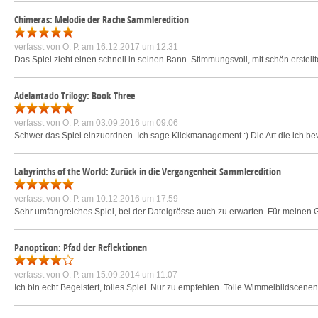
Chimeras: Melodie der Rache Sammleredition
verfasst von
O. P.
am 16.12.2017 um 12:31
Das Spiel zieht einen schnell in seinen Bann. Stimmungsvoll, mit schön erstellte
Adelantado Trilogy: Book Three
verfasst von
O. P.
am 03.09.2016 um 09:06
Schwer das Spiel einzuordnen. Ich sage Klickmanagement :) Die Art die ich be
Labyrinths of the World: Zurück in die Vergangenheit Sammleredition
verfasst von
O. P.
am 10.12.2016 um 17:59
Sehr umfangreiches Spiel, bei der Dateigrösse auch zu erwarten. Für meinen 
Panopticon: Pfad der Reflektionen
verfasst von
O. P.
am 15.09.2014 um 11:07
Ich bin echt Begeistert, tolles Spiel. Nur zu empfehlen. Tolle Wimmelbildscenen