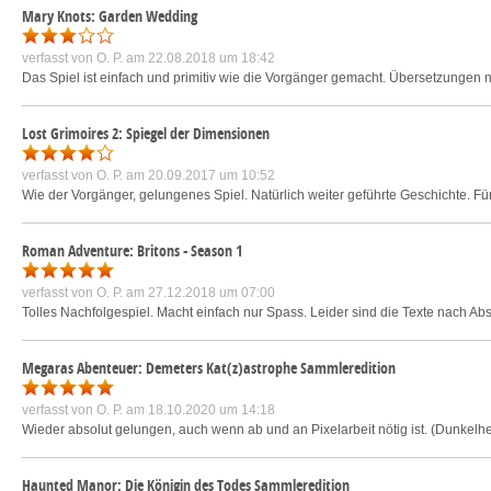
Mary Knots: Garden Wedding
verfasst von
O. P.
am 22.08.2018 um 18:42
Das Spiel ist einfach und primitiv wie die Vorgänger gemacht. Übersetzungen n
Lost Grimoires 2: Spiegel der Dimensionen
verfasst von
O. P.
am 20.09.2017 um 10:52
Wie der Vorgänger, gelungenes Spiel. Natürlich weiter geführte Geschichte. Fü
Roman Adventure: Britons - Season 1
verfasst von
O. P.
am 27.12.2018 um 07:00
Tolles Nachfolgespiel. Macht einfach nur Spass. Leider sind die Texte nach Ab
Megaras Abenteuer: Demeters Kat(z)astrophe Sammleredition
verfasst von
O. P.
am 18.10.2020 um 14:18
Wieder absolut gelungen, auch wenn ab und an Pixelarbeit nötig ist. (Dunkelhe
Haunted Manor: Die Königin des Todes Sammleredition