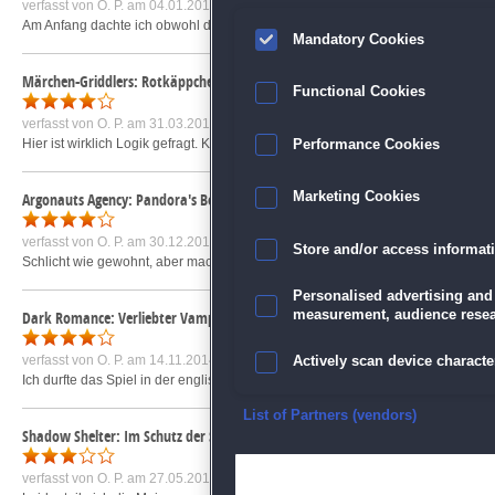
verfasst von
O. P.
am 04.01.2017 um 18:46
Am Anfang dachte ich obwohl die Geschichte super war, was für ein doofes Spi
Mandatory Cookies
Märchen-Griddlers: Rotkäppchens Geheimnis
Functional Cookies
verfasst von
O. P.
am 31.03.2017 um 19:42
Hier ist wirklich Logik gefragt. Konnte alle Level nur mit Logik lösen, auch w
Performance Cookies
Argonauts Agency: Pandora's Box Sammleredition
Marketing Cookies
verfasst von
O. P.
am 30.12.2018 um 16:30
Store and/or access informat
Schlicht wie gewohnt, aber macht dann doch wieder Spass mfg O.P.
mehr »
Personalised advertising and
measurement, audience resea
Dark Romance: Verliebter Vampir Sammleredition
verfasst von
O. P.
am 14.11.2014 um 08:19
Actively scan device character
Ich durfte das Spiel in der englischen Version spielen. Alles passt, Adventure-An
Ensure security, prevent and d
List of Partners (vendors)
Shadow Shelter: Im Schutz der Schatten
Deliver and present advertisi
verfasst von
O. P.
am 27.05.2014 um 08:56