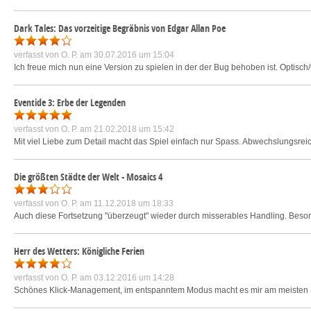
Dark Tales: Das vorzeitige Begräbnis von Edgar Allan Poe
verfasst von
O. P.
am 30.07.2016 um 15:04
Ich freue mich nun eine Version zu spielen in der der Bug behoben ist. Optisch/
Eventide 3: Erbe der Legenden
verfasst von
O. P.
am 21.02.2018 um 15:42
Mit viel Liebe zum Detail macht das Spiel einfach nur Spass. Abwechslungsre
Die größten Städte der Welt - Mosaics 4
verfasst von
O. P.
am 11.12.2018 um 18:33
Auch diese Fortsetzung "überzeugt" wieder durch misserables Handling. Beson
Herr des Wetters: Königliche Ferien
verfasst von
O. P.
am 03.12.2016 um 14:28
Schönes Klick-Management, im entspanntem Modus macht es mir am meisten Sp