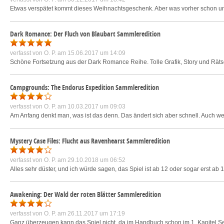
Etwas verspätet kommt dieses Weihnachtsgeschenk. Aber was vorher schon untere
Dark Romance: Der Fluch von Blaubart Sammleredition
verfasst von
O. P.
am 15.06.2017 um 14:09
Schöne Fortsetzung aus der Dark Romance Reihe. Tolle Grafik, Story und Rätse
Campgrounds: The Endorus Expedition Sammleredition
verfasst von
O. P.
am 10.03.2017 um 09:03
Am Anfang denkt man, was ist das denn. Das ändert sich aber schnell. Auch wenn d
Mystery Case Files: Flucht aus Ravenhearst Sammleredition
verfasst von
O. P.
am 29.10.2018 um 06:52
Alles sehr düster, und ich würde sagen, das Spiel ist ab 12 oder sogar erst ab
Awakening: Der Wald der roten Blätter Sammleredition
verfasst von
O. P.
am 26.11.2017 um 17:19
Ganz überzeugen kann das Spiel nicht, da im Handbuch schon im 1. Kapitel S