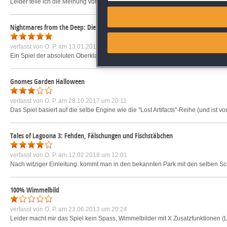
Leider teile ich die Meinung von Monika nicht. Aus meiner Sicht kann ich nur abra
Match and combine data from
Nightmares from the Deep: Die Schädelinsel Sammleredition
Link different devices
verfasst von
O. P.
am 13.01.2017 um 09:17
Ein Spiel der absoluten Oberklasse. Hier stimmt einfach alles. mfg O.P.
mehr »
Identify devices based on inf
Gnomes Garden Halloween
Save and communicate priva
verfasst von
O. P.
am 28.10.2017 um 20:11
Das Spiel basiert auf die selbe Engine wie die "Lost Artifacts"-Reihe (und ist v
Tales of Lagoona 3: Fehden, Fälschungen und Fischstäbchen
verfasst von
O. P.
am 12.02.2018 um 12:01
Nach witziger Einleitung. kommt man in den bekannten Park mit den selben Sch
100% Wimmelbild
verfasst von
O. P.
am 23.06.2013 um 20:24
Leider macht mir das Spiel kein Spass, Wimmelbilder mit X Zusatzfunktionen (