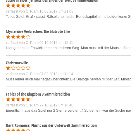
Suche in Tibet: Jenseits des Endes der Welt Sammleredition
verfasst von
O. P.
am 10.03.2017 um 21:08
Tolles Spiel. Grafik passt, Rätsel eher leicht. Bonuskapitel lohnt. Leider kurze S
Mysteriöse Verbrechen: Die blutrote Lilie
verfasst von
O. P.
am 06.10.2016 um 15:11
Hier gehen die Entwickler einen anderen Weg. Man muss mit der Maus auf dem Bi
Christmasville
verfasst von
O. P.
am 07.02.2013 um 11:14
Muss leider auch mal negativ berichten: Die Dialoge nerven mit der Zeit, Minisp
Fables of the Kingdom 3 Sammleredition
verfasst von
O. P.
am 27.10.2019 um 18:40
Eigentlich hätte das Spiel nur 2 Sterne verdient :) So gemein war die Suche na
Dark Romance: Flucht aus der Unterwelt Sammleredition