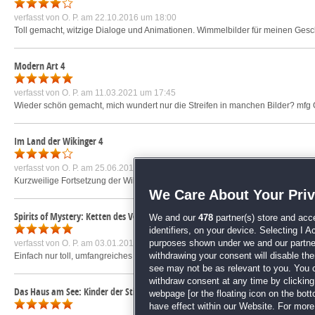
verfasst von
O. P.
am 22.10.2016 um 18:00
Toll gemacht, witzige Dialoge und Animationen. Wimmelbilder für meinen Gesc
Modern Art 4
verfasst von
O. P.
am 11.03.2021 um 17:45
Wieder schön gemacht, mich wundert nur die Streifen in manchen Bilder? mfg 
Im Land der Wikinger 4
verfasst von
O. P.
am 25.06.2018 um 16:24
Kurzweilige Fortsetzung der Wikinger-Reihe. Manche Levels 1 zu 1 übernomme
We Care About Your Pri
Spirits of Mystery: Ketten des Versprechens Sammleredition
We and our
478
partner(s) store and acc
identifiers, on your device. Selecting I 
verfasst von
O. P.
am 03.01.2019 um 16:35
purposes shown under we and our partners
Einfach nur toll, umfangreiches Hauptspiel und ebenso umfangreiches Bonuskap
withdrawing your consent will disable th
see may not be as relevant to you. You 
withdraw consent at any time by clickin
Das Haus am See: Kinder der Stille Sammleredition
webpage [or the floating icon on the botto
have effect within our Website. For more 