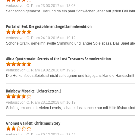
verfasst von
O. P.
am 23.03.2017 um 18:08
Sehr schön gemacht. Hier und da ein paar Schwächen, aber auf jeden Fall loh
Portal of Evil: Die gestohlenen Siegel Sammleredition
verfasst von
O. P.
am 24.10.2016 um 19:12
Schöne Grafik, geheimnisvolle Stimmung und langer Spielspass. Das Spiel übe
Alicia Quatermain: Secrets of the Lost Treasures Sammleredition
verfasst von
O. P.
am 19.02.2018 um 19:26
Die Herkunft des Spiels ist nicht zu leugnen und trägt ganz klar die Handschrift
Rainbow Mosaics: Lichterketten 2
verfasst von
O. P.
am 23.12.2018 um 10:19
Schön gemacht, mit vielen Levels, schade das manche nur mit Hilfe lösbar sind
Gnomes Garden: Christmas Story
verfasst von
O. P.
am 30.12.2017 um 18:42