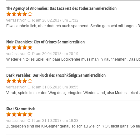
The Agency of Anomalies: Das Lazarett des Todes Sammleredition
verfasst von
O. P.
am 26.02.2017 um 17:32
Etwas unheimlich, aber dadurch auch spannend. Schön gemacht mit langem Bonu
Noir Chronicles: City of Crimes Sammleredition
verfasst von
O. P.
am 20.04.2018 um 20:19
Wieder ein tolles Spiel, ein paar Logikfehler muss man in Kauf nehmen. Das Bonu
Dark Parables: Der Fluch des Froschkönigs Sammleredition
verfasst von
O. P.
am 31.05.2016 um 09:55
Vorab, spiele immer den Weg des geringsten Wiederstand, also Modus Leicht. An
Skat Stammtisch
verfasst von
O. P.
am 21.10.2017 um 19:33
Zugegeben sind die KI-Gegner genau so schlau wie ich :) OK nicht ganz. So ma