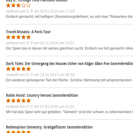
verfasst von
O. P.
am 03.01.2019 um 17:03
Einfach gemacht, mit heftigen Übersetzungsfehlern, so soll man "Repariere die
Travel Mosaics: A Paris Tour
verfasst von
O. P.
am 20.11.2018 um 14:51
Ein Spiel das in dieser Art seines gleichen sucht. Einfach nur toll gemacht. Alle
Dark Tales: Der Untergang des Hauses Usher von Edgar Allan Poe Sammlerediti
verfasst von
O. P.
am 13.10.2017 um 09:50
Ein weiterer gelungener Teil der Reihe. Schöne Stimmung mit ansprechenden B
Robin Hood: Country Heroes Sammleredition
verfasst von
O. P.
am 27.01.2020 um 11:31
Mir hat das Spiel sehr gut gefallen. "Gemein" sind die schwer zu erkennende
Redemption Cemetery: Grabgeflüster Sammleredition