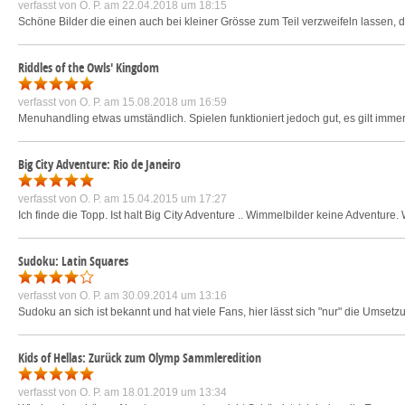
verfasst von
O. P.
am 22.04.2018 um 18:15
Schöne Bilder die einen auch bei kleiner Grösse zum Teil verzweifeln lassen, da
Riddles of the Owls' Kingdom
verfasst von
O. P.
am 15.08.2018 um 16:59
Menuhandling etwas umständlich. Spielen funktioniert jedoch gut, es gilt imme
Big City Adventure: Rio de Janeiro
verfasst von
O. P.
am 15.04.2015 um 17:27
Ich finde die Topp. Ist halt Big City Adventure .. Wimmelbilder keine Adventure.
Sudoku: Latin Squares
verfasst von
O. P.
am 30.09.2014 um 13:16
Sudoku an sich ist bekannt und hat viele Fans, hier lässt sich "nur" die Umse
Kids of Hellas: Zurück zum Olymp Sammleredition
verfasst von
O. P.
am 18.01.2019 um 13:34