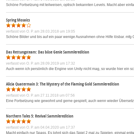
Schöne Fortsetzung mit teilweisen, optisch bekannten Levels. Macht aber einfach
Spring Mosaics
verfasst von
O. P.
am 28.03.2018 um 19:05
Schöne Bilder und bis auf ein paar wenige Ausnahmen ohne Hilfe lösbar. mfg 
Das Rettungsteam: Das böse Genie Sammleredition
verfasst von
O. P.
am 28.09.2019 um 17:32
Auch wenn ich persönlich die Engine von Unity nicht mag, so wurde hier ein sch
Alicia Quatermain 3: The Mystery of the Flaming Gold Sammleredition
verfasst von
O. P.
am 27.11.2018 um 07:56
Eine Fortsetzung wie gewohnt und gerne gespielt, auch wenn wieder Übersetzu
Northern Tales 5: Revival Sammleredition
verfasst von
O. P.
am 04.04.2020 um 17:37
Macht einfach nur Spass. Es lohnt sich das Spiel 2 mal zu Spielen, einmal ents