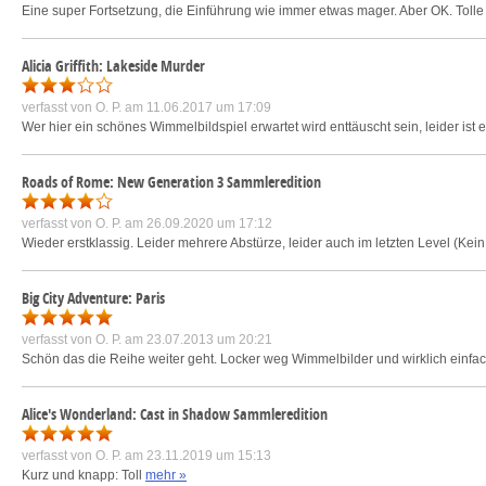
Eine super Fortsetzung, die Einführung wie immer etwas mager. Aber OK. Tolle G
Alicia Griffith: Lakeside Murder
verfasst von
O. P.
am 11.06.2017 um 17:09
Wer hier ein schönes Wimmelbildspiel erwartet wird enttäuscht sein, leider ist e
Roads of Rome: New Generation 3 Sammleredition
verfasst von
O. P.
am 26.09.2020 um 17:12
Wieder erstklassig. Leider mehrere Abstürze, leider auch im letzten Level (Kein
Big City Adventure: Paris
verfasst von
O. P.
am 23.07.2013 um 20:21
Schön das die Reihe weiter geht. Locker weg Wimmelbilder und wirklich einfac
Alice's Wonderland: Cast in Shadow Sammleredition
verfasst von
O. P.
am 23.11.2019 um 15:13
Kurz und knapp: Toll
mehr »