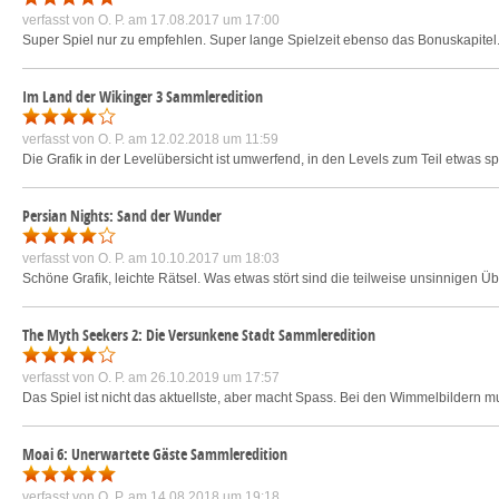
verfasst von
O. P.
am 17.08.2017 um 17:00
Super Spiel nur zu empfehlen. Super lange Spielzeit ebenso das Bonuskapitel
Im Land der Wikinger 3 Sammleredition
verfasst von
O. P.
am 12.02.2018 um 11:59
Die Grafik in der Levelübersicht ist umwerfend, in den Levels zum Teil etwas 
Persian Nights: Sand der Wunder
verfasst von
O. P.
am 10.10.2017 um 18:03
Schöne Grafik, leichte Rätsel. Was etwas stört sind die teilweise unsinnigen
The Myth Seekers 2: Die Versunkene Stadt Sammleredition
verfasst von
O. P.
am 26.10.2019 um 17:57
Das Spiel ist nicht das aktuellste, aber macht Spass. Bei den Wimmelbildern 
Moai 6: Unerwartete Gäste Sammleredition
verfasst von
O. P.
am 14.08.2018 um 19:18