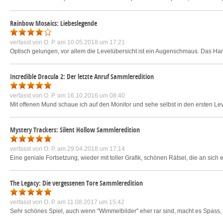
Rainbow Mosaics: Liebeslegende
verfasst von
O. P.
am 10.05.2018 um 17:21
Optisch gelungen, vor allem die Levelübersicht ist ein Augenschmaus. Das Ha
Incredible Dracula 2: Der letzte Anruf Sammleredition
verfasst von
O. P.
am 16.10.2016 um 08:40
Mit offenen Mund schaue ich auf den Monitor und sehe selbst in den ersten Level
Mystery Trackers: Silent Hollow Sammleredition
verfasst von
O. P.
am 29.04.2018 um 17:14
Eine geniale Fortsetzung, wieder mit toller Grafik, schönen Rätsel, die an sich e
The Legacy: Die vergessenen Tore Sammleredition
verfasst von
O. P.
am 11.08.2017 um 15:42
Sehr schönes Spiel, auch wenn "Wimmelbilder" eher rar sind, macht es Spass, ei