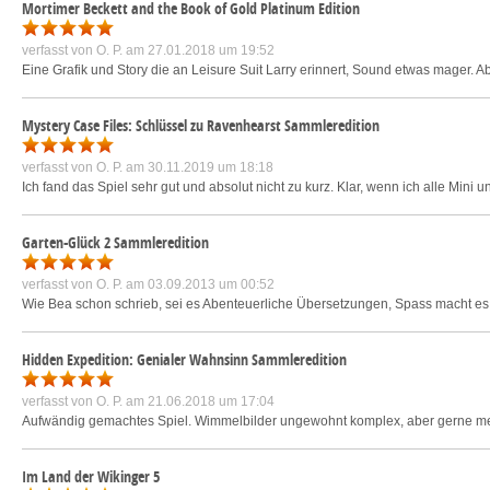
Mortimer Beckett and the Book of Gold Platinum Edition
verfasst von
O. P.
am 27.01.2018 um 19:52
Eine Grafik und Story die an Leisure Suit Larry erinnert, Sound etwas mager. Ab
Mystery Case Files: Schlüssel zu Ravenhearst Sammleredition
verfasst von
O. P.
am 30.11.2019 um 18:18
Ich fand das Spiel sehr gut und absolut nicht zu kurz. Klar, wenn ich alle Min
Garten-Glück 2 Sammleredition
verfasst von
O. P.
am 03.09.2013 um 00:52
Wie Bea schon schrieb, sei es Abenteuerliche Übersetzungen, Spass macht es, 
Hidden Expedition: Genialer Wahnsinn Sammleredition
verfasst von
O. P.
am 21.06.2018 um 17:04
Aufwändig gemachtes Spiel. Wimmelbilder ungewohnt komplex, aber gerne mehr
Im Land der Wikinger 5