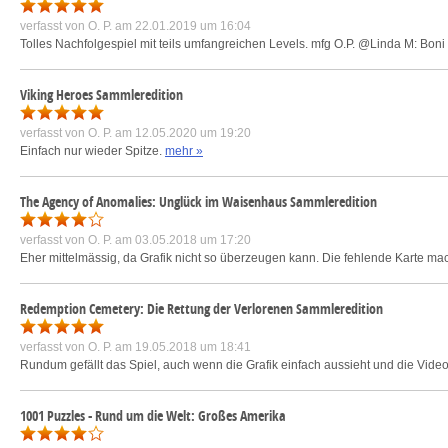
verfasst von
O. P.
am 22.01.2019 um 16:04
Tolles Nachfolgespiel mit teils umfangreichen Levels. mfg O.P. @Linda M: Boni
Viking Heroes Sammleredition
verfasst von
O. P.
am 12.05.2020 um 19:20
Einfach nur wieder Spitze.
mehr »
The Agency of Anomalies: Unglück im Waisenhaus Sammleredition
verfasst von
O. P.
am 03.05.2018 um 17:20
Eher mittelmässig, da Grafik nicht so überzeugen kann. Die fehlende Karte macht
Redemption Cemetery: Die Rettung der Verlorenen Sammleredition
verfasst von
O. P.
am 19.05.2018 um 18:41
Rundum gefällt das Spiel, auch wenn die Grafik einfach aussieht und die Videos
1001 Puzzles - Rund um die Welt: Großes Amerika