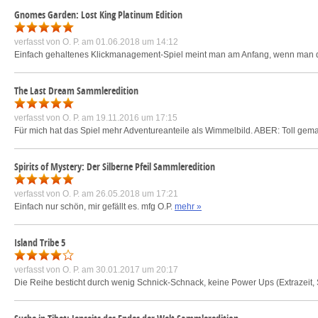
Gnomes Garden: Lost King Platinum Edition
verfasst von
O. P.
am 01.06.2018 um 14:12
Einfach gehaltenes Klickmanagement-Spiel meint man am Anfang, wenn man die e
The Last Dream Sammleredition
verfasst von
O. P.
am 19.11.2016 um 17:15
Für mich hat das Spiel mehr Adventureanteile als Wimmelbild. ABER: Toll gemac
Spirits of Mystery: Der Silberne Pfeil Sammleredition
verfasst von
O. P.
am 26.05.2018 um 17:21
Einfach nur schön, mir gefällt es. mfg O.P.
mehr »
Island Tribe 5
verfasst von
O. P.
am 30.01.2017 um 20:17
Die Reihe besticht durch wenig Schnick-Schnack, keine Power Ups (Extrazeit, S