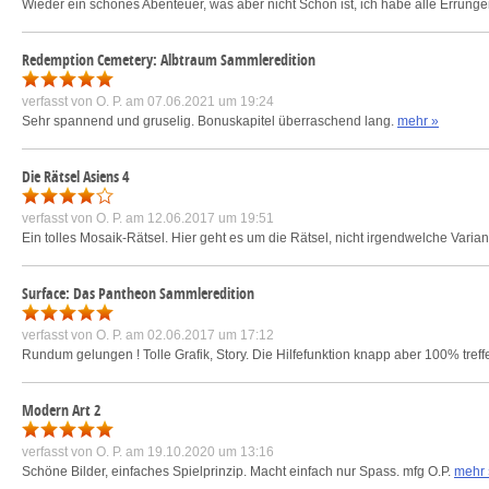
Wieder ein schönes Abenteuer, was aber nicht Schön ist, ich habe alle Errungen
Redemption Cemetery: Albtraum Sammleredition
verfasst von
O. P.
am 07.06.2021 um 19:24
Sehr spannend und gruselig. Bonuskapitel überraschend lang.
mehr »
Die Rätsel Asiens 4
verfasst von
O. P.
am 12.06.2017 um 19:51
Ein tolles Mosaik-Rätsel. Hier geht es um die Rätsel, nicht irgendwelche Varian
Surface: Das Pantheon Sammleredition
verfasst von
O. P.
am 02.06.2017 um 17:12
Rundum gelungen ! Tolle Grafik, Story. Die Hilfefunktion knapp aber 100% tre
Modern Art 2
verfasst von
O. P.
am 19.10.2020 um 13:16
Schöne Bilder, einfaches Spielprinzip. Macht einfach nur Spass. mfg O.P.
mehr 