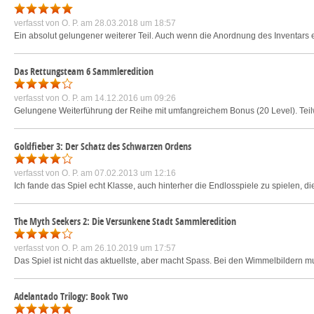
verfasst von
O. P.
am 28.03.2018 um 18:57
Ein absolut gelungener weiterer Teil. Auch wenn die Anordnung des Inventars e
Das Rettungsteam 6 Sammleredition
verfasst von
O. P.
am 14.12.2016 um 09:26
Gelungene Weiterführung der Reihe mit umfangreichem Bonus (20 Level). Teilwei
Goldfieber 3: Der Schatz des Schwarzen Ordens
verfasst von
O. P.
am 07.02.2013 um 12:16
Ich fande das Spiel echt Klasse, auch hinterher die Endlosspiele zu spielen, di
The Myth Seekers 2: Die Versunkene Stadt Sammleredition
verfasst von
O. P.
am 26.10.2019 um 17:57
Das Spiel ist nicht das aktuellste, aber macht Spass. Bei den Wimmelbildern 
Adelantado Trilogy: Book Two