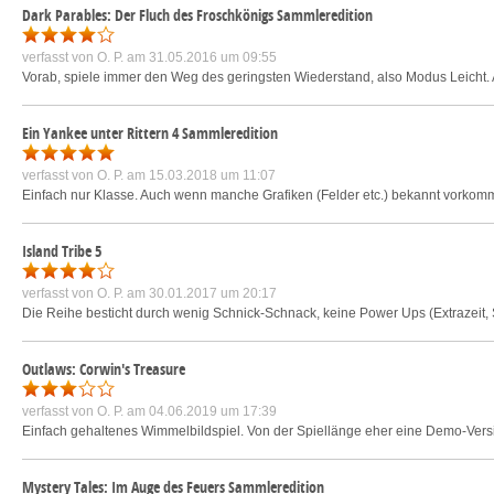
Dark Parables: Der Fluch des Froschkönigs Sammleredition
verfasst von
O. P.
am 31.05.2016 um 09:55
Vorab, spiele immer den Weg des geringsten Wiederstand, also Modus Leicht. An
Ein Yankee unter Rittern 4 Sammleredition
verfasst von
O. P.
am 15.03.2018 um 11:07
Einfach nur Klasse. Auch wenn manche Grafiken (Felder etc.) bekannt vorkomme
Island Tribe 5
verfasst von
O. P.
am 30.01.2017 um 20:17
Die Reihe besticht durch wenig Schnick-Schnack, keine Power Ups (Extrazeit, S
Outlaws: Corwin's Treasure
verfasst von
O. P.
am 04.06.2019 um 17:39
Einfach gehaltenes Wimmelbildspiel. Von der Spiellänge eher eine Demo-Versi
Mystery Tales: Im Auge des Feuers Sammleredition