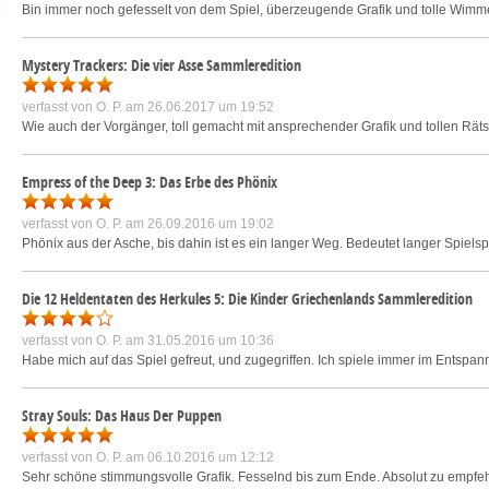
Bin immer noch gefesselt von dem Spiel, überzeugende Grafik und tolle Wimmel
Mystery Trackers: Die vier Asse Sammleredition
verfasst von
O. P.
am 26.06.2017 um 19:52
Wie auch der Vorgänger, toll gemacht mit ansprechender Grafik und tollen Räts
Empress of the Deep 3: Das Erbe des Phönix
verfasst von
O. P.
am 26.09.2016 um 19:02
Phönix aus der Asche, bis dahin ist es ein langer Weg. Bedeutet langer Spiels
Die 12 Heldentaten des Herkules 5: Die Kinder Griechenlands Sammleredition
verfasst von
O. P.
am 31.05.2016 um 10:36
Habe mich auf das Spiel gefreut, und zugegriffen. Ich spiele immer im Entspan
Stray Souls: Das Haus Der Puppen
verfasst von
O. P.
am 06.10.2016 um 12:12
Sehr schöne stimmungsvolle Grafik. Fesselnd bis zum Ende. Absolut zu empfeh