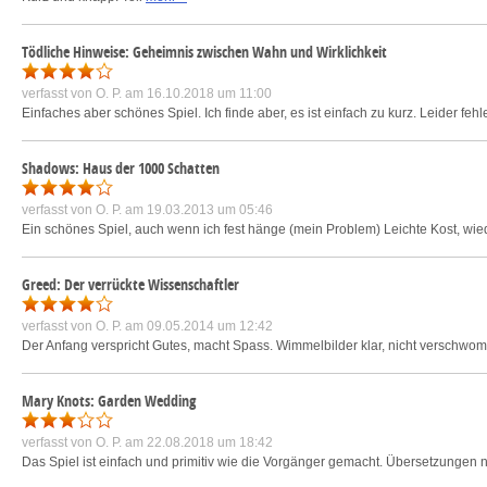
Tödliche Hinweise: Geheimnis zwischen Wahn und Wirklichkeit
verfasst von
O. P.
am 16.10.2018 um 11:00
Einfaches aber schönes Spiel. Ich finde aber, es ist einfach zu kurz. Leider feh
Shadows: Haus der 1000 Schatten
verfasst von
O. P.
am 19.03.2013 um 05:46
Ein schönes Spiel, auch wenn ich fest hänge (mein Problem) Leichte Kost, wi
Greed: Der verrückte Wissenschaftler
verfasst von
O. P.
am 09.05.2014 um 12:42
Der Anfang verspricht Gutes, macht Spass. Wimmelbilder klar, nicht verschwomme
Mary Knots: Garden Wedding
verfasst von
O. P.
am 22.08.2018 um 18:42
Das Spiel ist einfach und primitiv wie die Vorgänger gemacht. Übersetzungen n