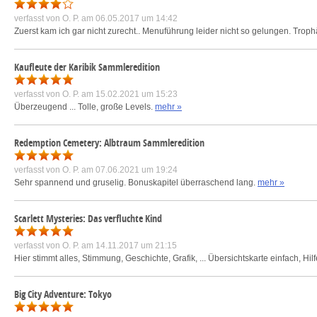
verfasst von
O. P.
am 06.05.2017 um 14:42
Zuerst kam ich gar nicht zurecht.. Menuführung leider nicht so gelungen. Troph
Kaufleute der Karibik Sammleredition
verfasst von
O. P.
am 15.02.2021 um 15:23
Überzeugend ... Tolle, große Levels.
mehr »
Redemption Cemetery: Albtraum Sammleredition
verfasst von
O. P.
am 07.06.2021 um 19:24
Sehr spannend und gruselig. Bonuskapitel überraschend lang.
mehr »
Scarlett Mysteries: Das verfluchte Kind
verfasst von
O. P.
am 14.11.2017 um 21:15
Hier stimmt alles, Stimmung, Geschichte, Grafik, ... Übersichtskarte einfach, Hilf
Big City Adventure: Tokyo