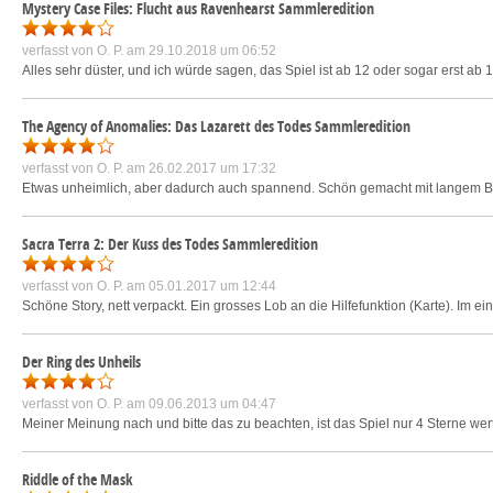
Mystery Case Files: Flucht aus Ravenhearst Sammleredition
verfasst von
O. P.
am 29.10.2018 um 06:52
Alles sehr düster, und ich würde sagen, das Spiel ist ab 12 oder sogar erst ab
The Agency of Anomalies: Das Lazarett des Todes Sammleredition
verfasst von
O. P.
am 26.02.2017 um 17:32
Etwas unheimlich, aber dadurch auch spannend. Schön gemacht mit langem Bonu
Sacra Terra 2: Der Kuss des Todes Sammleredition
verfasst von
O. P.
am 05.01.2017 um 12:44
Schöne Story, nett verpackt. Ein grosses Lob an die Hilfefunktion (Karte). I
Der Ring des Unheils
verfasst von
O. P.
am 09.06.2013 um 04:47
Meiner Meinung nach und bitte das zu beachten, ist das Spiel nur 4 Sterne wer
Riddle of the Mask