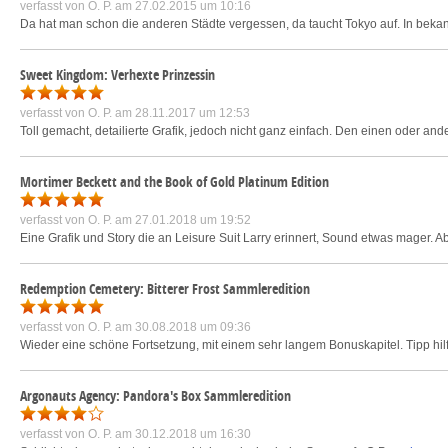
verfasst von
O. P.
am 27.02.2015 um 10:16
Da hat man schon die anderen Städte vergessen, da taucht Tokyo auf. In bekannt
Sweet Kingdom: Verhexte Prinzessin
verfasst von
O. P.
am 28.11.2017 um 12:53
Toll gemacht, detailierte Grafik, jedoch nicht ganz einfach. Den einen oder and
Mortimer Beckett and the Book of Gold Platinum Edition
verfasst von
O. P.
am 27.01.2018 um 19:52
Eine Grafik und Story die an Leisure Suit Larry erinnert, Sound etwas mager. Ab
Redemption Cemetery: Bitterer Frost Sammleredition
verfasst von
O. P.
am 30.08.2018 um 09:36
Wieder eine schöne Fortsetzung, mit einem sehr langem Bonuskapitel. Tipp hilft
Argonauts Agency: Pandora's Box Sammleredition
verfasst von
O. P.
am 30.12.2018 um 16:30