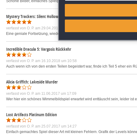
Schöne Bilder, einfaches Spielprinzip. Macht einfach nur Spass. mfg O.P.
mehr 
Match and combine data from
Mystery Trackers: Silent Hollow Sammleredition
Link different devices
verfasst von
O. P.
am 29.04.2018 um 17:14
Eine geniale Fortsetzung, wieder mit toller Grafik, schönen Rätsel, die an sich e
Identify devices based on inf
Incredible Dracula 5: Vargosis Rückkehr
Save and communicate priva
verfasst von
O. P.
am 16.10.2018 um 10:58
Auch wenn ich von den ersten Teilen begeistert war, finde ich Teil 5 eher ein R
Alicia Griffith: Lakeside Murder
verfasst von
O. P.
am 11.06.2017 um 17:09
Wer hier ein schönes Wimmelbildspiel erwartet wird enttäuscht sein, leider ist e
Lost Artifacts Platinum Edition
verfasst von
O. P.
am 25.07.2017 um 14:27
Einfach gemachtes Spiel dieser Art mit kleinen Fehlern. Grafik der Levels kön