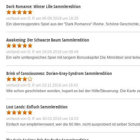
Dark Romance: Winter Lilie Sammleredition
verfasst von
O. P.
am 06.09.2018 um 18:25
Ein überzeugendes Spiel aus der "Dark Romance"-Reihe. Schöne Geschichte, s
Awakening: Der Schwarze Baum Sammleredition
verfasst von
O. P.
am 28.09.2018 um 08:49
Ein sehr umfangreiches Spiel mit langem Bonuskapitel Die Minirätsel sind teilw
Brink of Consciousness: Dorian-Gray-Syndrom Sammleredition
verfasst von
O. P.
am 22.11.2016 um 18:42
Wie schon geschrieben worden, hapert es bei der Hilfe/Steuerung. Die Karte zei
Lost Lands: Eisfluch Sammleredition
verfasst von
O. P.
am 30.03.2018 um 18:23
Einfach nur empfehlenswert, wer die 60 Min. nicht ausprobiert ist selber Schuld :