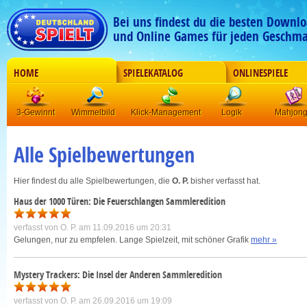
Bei uns findest du die besten Downlo
und Online Games für jeden Geschma
HOME
SPIELEKATALOG
ONLINESPIELE
3-Gewinnt
Wimmelbild
Klick-Management
Logik
Mahjon
Alle Spielbewertungen
Hier findest du alle Spielbewertungen, die
O. P.
bisher verfasst hat.
Haus der 1000 Türen: Die Feuerschlangen Sammleredition
verfasst von
O. P.
am 11.09.2016 um 20:31
Gelungen, nur zu empfelen. Lange Spielzeit, mit schöner Grafik
mehr »
Mystery Trackers: Die Insel der Anderen Sammleredition
verfasst von
O. P.
am 26.09.2016 um 19:09