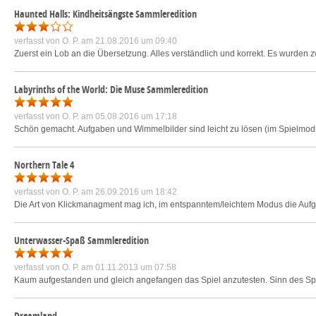
Haunted Halls: Kindheitsängste Sammleredition
verfasst von
O. P.
am 21.08.2016 um 09:40
Zuerst ein Lob an die Übersetzung. Alles verständlich und korrekt. Es wurde
Labyrinths of the World: Die Muse Sammleredition
verfasst von
O. P.
am 05.08.2016 um 17:18
Schön gemacht. Aufgaben und Wimmelbilder sind leicht zu lösen (im Spielmodu
Northern Tale 4
verfasst von
O. P.
am 26.09.2016 um 18:42
Die Art von Klickmanagment mag ich, im entspanntem/leichtem Modus die Auf
Unterwasser-Spaß Sammleredition
verfasst von
O. P.
am 01.11.2013 um 07:58
Kaum aufgestanden und gleich angefangen das Spiel anzutesten. Sinn des Spiel
Dreamland