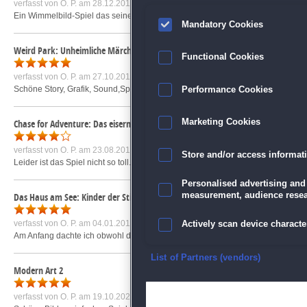
verfasst von
O. P.
am 28.12.2016 um 17:50
Ein Wimmelbild-Spiel das seines gleichen sucht. Nicht nur die Story passt, auch 
Mandatory Cookies
Weird Park: Unheimliche Märchen
Functional Cookies
verfasst von
O. P.
am 27.10.2016 um 18:17
Schöne Story, Grafik, Sound,Sprachausgabe (englisch), Wimmelbilder und Mini
Performance Cookies
Chase for Adventure: Das eiserne Orakel Sammleredition
Marketing Cookies
verfasst von
O. P.
am 23.08.2017 um 11:35
Store and/or access informat
Leider ist das Spiel nicht so toll. Abklatsch von weit aus Besserem. Das Spiel ru
Personalised advertising and
measurement, audience resea
Das Haus am See: Kinder der Stille Sammleredition
verfasst von
O. P.
am 04.01.2017 um 18:46
Actively scan device character
Am Anfang dachte ich obwohl die Geschichte super war, was für ein doofes Spi
Ensure security, prevent and d
List of Partners (vendors)
Modern Art 2
Deliver and present advertisi
verfasst von
O. P.
am 19.10.2020 um 13:16