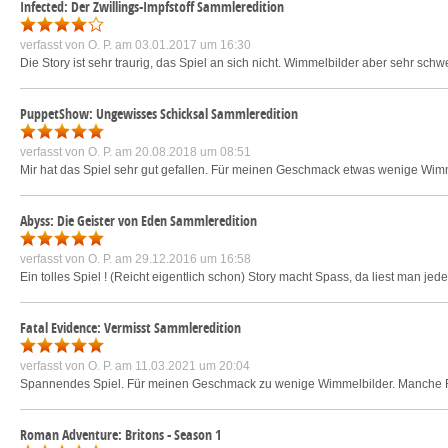
Infected: Der Zwillings-Impfstoff Sammleredition
verfasst von
O. P.
am 03.01.2017 um 16:30
Die Story ist sehr traurig, das Spiel an sich nicht. Wimmelbilder aber sehr sc
PuppetShow: Ungewisses Schicksal Sammleredition
verfasst von
O. P.
am 20.08.2018 um 08:51
Mir hat das Spiel sehr gut gefallen. Für meinen Geschmack etwas wenige Wimmelb
Abyss: Die Geister von Eden Sammleredition
verfasst von
O. P.
am 29.12.2016 um 16:58
Ein tolles Spiel ! (Reicht eigentlich schon) Story macht Spass, da liest man jed
Fatal Evidence: Vermisst Sammleredition
verfasst von
O. P.
am 11.03.2021 um 20:04
Spannendes Spiel. Für meinen Geschmack zu wenige Wimmelbilder. Manche Rät
Roman Adventure: Britons - Season 1