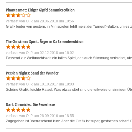
Phantasmat: Eisiger Gipfel Sammleredition
verfasst von
O. P.
am 28.06.2018 um 10:56
Grafik leider von gestern, in Minispielen fehlt meist der "Erneut"-Button, um e
The Christmas Spirit: Ärger in Oz Sammleredition
verfasst von
O. P.
am 02.12.2018 um 16:02
Passend zur Weihnachtszeit ein tolles Spiel, das auch Stimmung verbreitet, ab
Persian Nights: Sand der Wunder
verfasst von
O. P.
am 10.10.2017 um 18:03
Schöne Grafik, leichte Rätsel. Was etwas stört sind die teilweise unsinnigen
Dark Chronicles: Die Feuerhexe
verfasst von
O. P.
am 26.09.2016 um 18:55
Zugegeben ist überraschend kurz. Aber die Grafik ist super, gestochen scharf. E