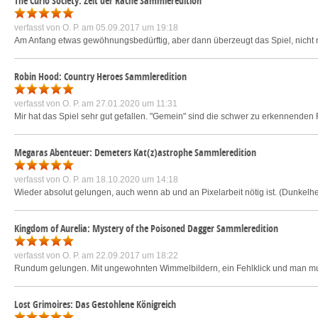
The Curio Society: Zeit der Rache Sammleredition
verfasst von
O. P.
am 05.09.2017 um 19:18
Am Anfang etwas gewöhnungsbedürftig, aber dann überzeugt das Spiel, nicht n
Robin Hood: Country Heroes Sammleredition
verfasst von
O. P.
am 27.01.2020 um 11:31
Mir hat das Spiel sehr gut gefallen. "Gemein" sind die schwer zu erkennende
Megaras Abenteuer: Demeters Kat(z)astrophe Sammleredition
verfasst von
O. P.
am 18.10.2020 um 14:18
Wieder absolut gelungen, auch wenn ab und an Pixelarbeit nötig ist. (Dunkelhe
Kingdom of Aurelia: Mystery of the Poisoned Dagger Sammleredition
verfasst von
O. P.
am 22.09.2017 um 18:22
Rundum gelungen. Mit ungewohnten Wimmelbildern, ein Fehlklick und man muss d
Lost Grimoires: Das Gestohlene Königreich