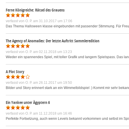
Ferne Königreiche: Rätsel des Grauens
verfasst von
O. P.
am 31.10.2017 um 17:06
Das Thema Halloween klasse eingebunden mit passender Stimmung. Für Freunde 
The Agency of Anomalies: Der letzte Auftritt Sammleredition
verfasst von
O. P.
am 02.11.2018 um 13:23
Wieder ein spannendes Spiel, mit toller Grafik und langem Spielspass. Das l
A Plot Story
verfasst von
O. P.
am 26.11.2017 um 19:50
Bilder und Story erinnert stark an ein Wimmelbildspiel :) Kommt mir sehr bekannt
Ein Yankee unter Ägyptern 6
verfasst von
O. P.
am 11.12.2018 um 16:46
Perfekte Fortsetzung, auch wenn Levels bekannt vorkommen und selbst im Spi