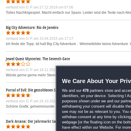
verfasst von
O. P.
am 27.12.2018 um 07:00
Tolles Nachfolgespiel. Macht einfach nur Spass. Leider sind die Texte nach Ab
Big City Adventure: Rio de Janeiro
verfasst von
O. P.
am 15.04.2015 um 17:27
Ich finde die Topp. Ist halt Big City Adventure .. Wimmelbilder keine Adventure.
Jewel Quest Mysteries: The Seventh Gate
verfasst von
O. P.
am 19.11.2016 um 19:23
Würde gerne gerne mehr Sterne geben, aber das Spiel ist keine Entspannung, S
We Care About Your Pri
Portal of Evil: Die gestohlenen Siegel Sammleredition
We and our
478
partners store and acces
identifiers, on your device. Selecting I 
verfasst von
O. P.
am 24.10.2016 um 19:12
purposes shown under we and our partners
Schöne Grafik, geheimnisvolle Stimmung und langer Spielspass. Das Spiel übe
withdrawing your consent will disable th
see may not be as relevant to you. You 
withdraw consent at any time by clickin
Dark Arcana: Der Jahrmarkt Sammleredition
webpage [or the floating icon on the botto
have effect within our Website. For more 