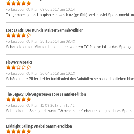
verfasst von
O. P.
am 03.05.2017 um 10:14
Toll gemacht, dass Hauptspiel etwas kurz (gefühlt), weil es viel Spass macht und
Lost Lands: Der Dunkle Meister Sammleredition
verfasst von
O. P.
am 25.10.2014 um 08:43
Schon die ersten Minuten halten einen vor dem PC fest, so toll ist das Spiel 
Flowers Mosaics
verfasst von
O. P.
am 26.04.2018 um 19:13
Schöne neue Bilder. Leider funktioniert das Autofüllen selbst nach etlichen Nac
The Legacy: Die vergessenen Tore Sammleredition
verfasst von
O. P.
am 11.08.2017 um 15:42
Sehr schönes Spiel, auch wenn "Wimmelbilder" eher rar sind, macht es Spass, ei
Midnight Calling: Anabel Sammleredition