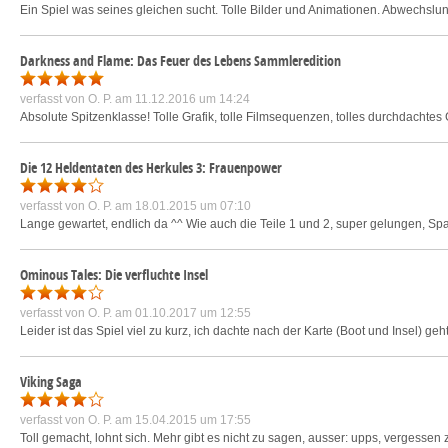
Ein Spiel was seines gleichen sucht. Tolle Bilder und Animationen. Abwechslun
Darkness and Flame: Das Feuer des Lebens Sammleredition
verfasst von
O. P.
am 11.12.2016 um 14:24
Absolute Spitzenklasse! Tolle Grafik, tolle Filmsequenzen, tolles durchdachte
Die 12 Heldentaten des Herkules 3: Frauenpower
verfasst von
O. P.
am 18.01.2015 um 07:10
Lange gewartet, endlich da ^^ Wie auch die Teile 1 und 2, super gelungen, Spa
Ominous Tales: Die verfluchte Insel
verfasst von
O. P.
am 01.10.2017 um 12:55
Leider ist das Spiel viel zu kurz, ich dachte nach der Karte (Boot und Insel) geh
Viking Saga
verfasst von
O. P.
am 15.04.2015 um 17:55
Toll gemacht, lohnt sich. Mehr gibt es nicht zu sagen, ausser: upps, vergessen 