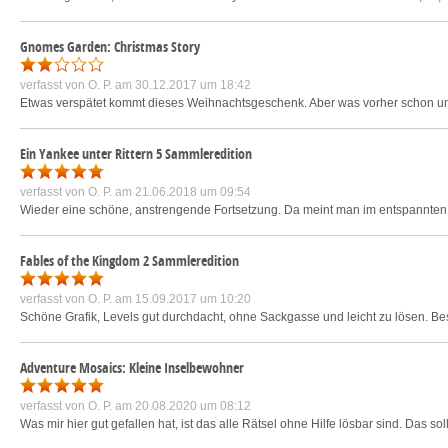
Gnomes Garden: Christmas Story
verfasst von
O. P.
am 30.12.2017 um 18:42
Etwas verspätet kommt dieses Weihnachtsgeschenk. Aber was vorher schon untere
Ein Yankee unter Rittern 5 Sammleredition
verfasst von
O. P.
am 21.06.2018 um 09:54
Wieder eine schöne, anstrengende Fortsetzung. Da meint man im entspannten 
Fables of the Kingdom 2 Sammleredition
verfasst von
O. P.
am 15.09.2017 um 10:20
Schöne Grafik, Levels gut durchdacht, ohne Sackgasse und leicht zu lösen. Be
Adventure Mosaics: Kleine Inselbewohner
verfasst von
O. P.
am 20.08.2020 um 08:12
Was mir hier gut gefallen hat, ist das alle Rätsel ohne Hilfe lösbar sind. Das so