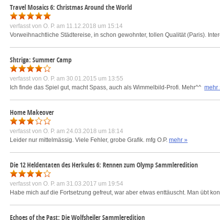
Travel Mosaics 6: Christmas Around the World
verfasst von
O. P.
am 11.12.2018 um 15:14
Vorweihnachtliche Städtereise, in schon gewohnter, tollen Qualität (Paris). In
Shtriga: Summer Camp
verfasst von
O. P.
am 30.01.2015 um 13:55
Ich finde das Spiel gut, macht Spass, auch als Wimmelbild-Profi. Mehr^^
mehr 
Home Makeover
verfasst von
O. P.
am 24.03.2018 um 18:14
Leider nur mittelmässig. Viele Fehler, grobe Grafik. mfg O.P.
mehr »
Die 12 Heldentaten des Herkules 6: Rennen zum Olymp Sammleredition
verfasst von
O. P.
am 31.03.2017 um 19:54
Habe mich auf die Fortsetzung gefreut, war aber etwas enttäuscht. Man übt konstr
Echoes of the Past: Die Wolfsheiler Sammleredition