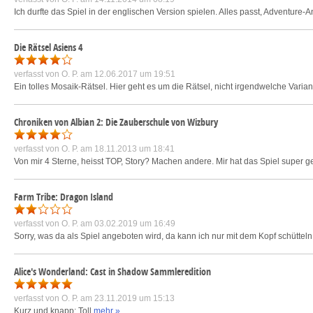
Ich durfte das Spiel in der englischen Version spielen. Alles passt, Adventure-An
Die Rätsel Asiens 4
verfasst von
O. P.
am 12.06.2017 um 19:51
Ein tolles Mosaik-Rätsel. Hier geht es um die Rätsel, nicht irgendwelche Varian
Chroniken von Albian 2: Die Zauberschule von Wizbury
verfasst von
O. P.
am 18.11.2013 um 18:41
Von mir 4 Sterne, heisst TOP, Story? Machen andere. Mir hat das Spiel super g
Farm Tribe: Dragon Island
verfasst von
O. P.
am 03.02.2019 um 16:49
Sorry, was da als Spiel angeboten wird, da kann ich nur mit dem Kopf schüttel
Alice's Wonderland: Cast in Shadow Sammleredition
verfasst von
O. P.
am 23.11.2019 um 15:13
Kurz und knapp: Toll
mehr »