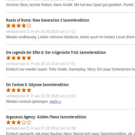
Schöne Story, leichte Rätsel, klare Grafik. Mir hat das Spiel gut gefallen. Punkt 
Roads of Rome: New Generation 3 Sammleredition
verfasst von
O. P.
am 26.09.2020 um 17:12
Wieder erstklassig. Leider mehrere Abstürze, leider auch im letzten Level (Kein
Die Legende der Elfen 6: Der trügerische Trick Sammleredition
verfasst von
O. P.
am 26.10.2018 um 07:51
Einfach nur wieder super. Tolle Grafik, Gameplay, Story. Ein paar Schwächen bei 
Ein Yankee 8: Odyssee Sammleredition
verfasst von
O. P.
am 22.06.2020 um 13:52
Wieder rundum gelungen.
mehr »
Argonauts Agency: Golden Fleece Sammleredition
verfasst von
O. P.
am 27.09.2018 um 10:38
Einfach gemacht, mit einer flachen Story. Nennt sich zwar Sammleredition, ok, 