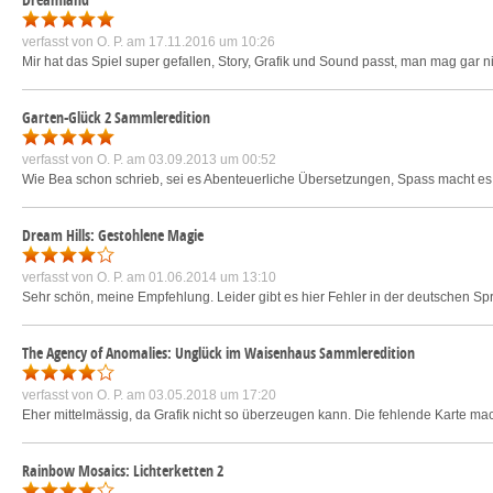
verfasst von
O. P.
am 17.11.2016 um 10:26
Mir hat das Spiel super gefallen, Story, Grafik und Sound passt, man mag gar 
Garten-Glück 2 Sammleredition
verfasst von
O. P.
am 03.09.2013 um 00:52
Wie Bea schon schrieb, sei es Abenteuerliche Übersetzungen, Spass macht es, 
Dream Hills: Gestohlene Magie
verfasst von
O. P.
am 01.06.2014 um 13:10
Sehr schön, meine Empfehlung. Leider gibt es hier Fehler in der deutschen Spra
The Agency of Anomalies: Unglück im Waisenhaus Sammleredition
verfasst von
O. P.
am 03.05.2018 um 17:20
Eher mittelmässig, da Grafik nicht so überzeugen kann. Die fehlende Karte macht
Rainbow Mosaics: Lichterketten 2