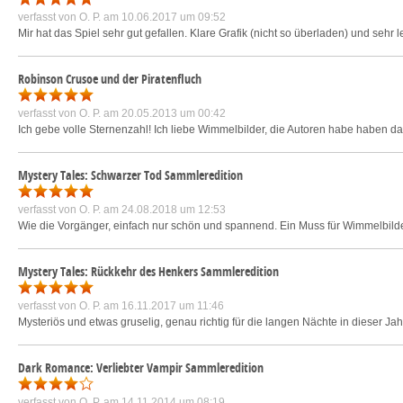
verfasst von
O. P.
am 10.06.2017 um 09:52
Mir hat das Spiel sehr gut gefallen. Klare Grafik (nicht so überladen) und sehr
Robinson Crusoe und der Piratenfluch
verfasst von
O. P.
am 20.05.2013 um 00:42
Ich gebe volle Sternenzahl! Ich liebe Wimmelbilder, die Autoren habe haben dam
Mystery Tales: Schwarzer Tod Sammleredition
verfasst von
O. P.
am 24.08.2018 um 12:53
Wie die Vorgänger, einfach nur schön und spannend. Ein Muss für Wimmelbild
Mystery Tales: Rückkehr des Henkers Sammleredition
verfasst von
O. P.
am 16.11.2017 um 11:46
Mysteriös und etwas gruselig, genau richtig für die langen Nächte in dieser Jahr
Dark Romance: Verliebter Vampir Sammleredition
verfasst von
O. P.
am 14.11.2014 um 08:19