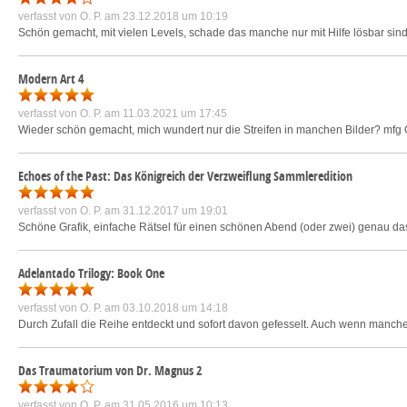
verfasst von
O. P.
am 23.12.2018 um 10:19
Schön gemacht, mit vielen Levels, schade das manche nur mit Hilfe lösbar sind
Modern Art 4
verfasst von
O. P.
am 11.03.2021 um 17:45
Wieder schön gemacht, mich wundert nur die Streifen in manchen Bilder? mfg 
Echoes of the Past: Das Königreich der Verzweiflung Sammleredition
verfasst von
O. P.
am 31.12.2017 um 19:01
Schöne Grafik, einfache Rätsel für einen schönen Abend (oder zwei) genau das
Adelantado Trilogy: Book One
verfasst von
O. P.
am 03.10.2018 um 14:18
Durch Zufall die Reihe entdeckt und sofort davon gefesselt. Auch wenn manch
Das Traumatorium von Dr. Magnus 2
verfasst von
O. P.
am 31.05.2016 um 10:13