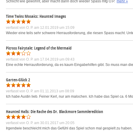
Schlicht wie gewohnt, aber macht dann doch wieder Spass mfg O.P.
mehr »
Time Twins Mosaics: Haunted Images
verfasst von
O. P.
am 12.01.2019 um 15:09
Wieder eine teils sehr schwere Herrausforderung, die riesen Spass macht. Unter
Picross Fairytale: Legend of the Mermaid
verfasst von
O. P.
am 17.04.2019 um 09:43
Eine echte Herrausforderung, da es kaum Eingabehilfen gibt. So muss man di
Garten-Glück 2
verfasst von
O. P.
am 01.11.2013 um 08:09
Ich habe Austin lieb. Feiner Kerl, nur am malochen. Ich habe das Spiel ca. 6 Mo
Haunted Halls: Die Rache des Dr. Blackmore Sammleredition
verfasst von
O. P.
am 30.01.2017 um 20:05
Irgendwie beschleicht mich das Gefühl das Spiel schon mal gespielt zu haben.