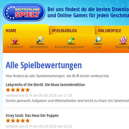
Bei uns findest du die besten Downlo
und Online Games für jeden Geschma
HOME
SPIELEKATALOG
ONLINESPIELE
3-Gewinnt
Wimmelbild
Klick-Management
Logik
Mahjon
Alle Spielbewertungen
Hier findest du alle Spielbewertungen, die
O. P.
bisher verfasst hat.
Labyrinths of the World: Die Muse Sammleredition
verfasst von
O. P.
am 05.08.2016 um 17:18
Schön gemacht. Aufgaben und Wimmelbilder sind leicht zu lösen (im Spielmodu
Stray Souls: Das Haus Der Puppen
verfasst von
O. P.
am 06.10.2016 um 12:12