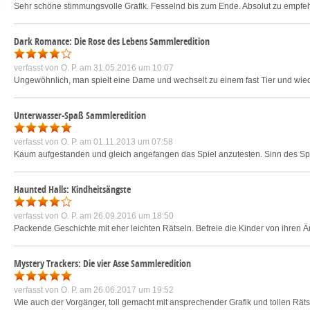
Sehr schöne stimmungsvolle Grafik. Fesselnd bis zum Ende. Absolut zu empfeh
Dark Romance: Die Rose des Lebens Sammleredition
verfasst von
O. P.
am 31.05.2016 um 10:07
Ungewöhnlich, man spielt eine Dame und wechselt zu einem fast Tier und wi
Unterwasser-Spaß Sammleredition
verfasst von
O. P.
am 01.11.2013 um 07:58
Kaum aufgestanden und gleich angefangen das Spiel anzutesten. Sinn des Spiel
Haunted Halls: Kindheitsängste
verfasst von
O. P.
am 26.09.2016 um 18:50
Packende Geschichte mit eher leichten Rätseln. Befreie die Kinder von ihren Än
Mystery Trackers: Die vier Asse Sammleredition
verfasst von
O. P.
am 26.06.2017 um 19:52
Wie auch der Vorgänger, toll gemacht mit ansprechender Grafik und tollen Räts