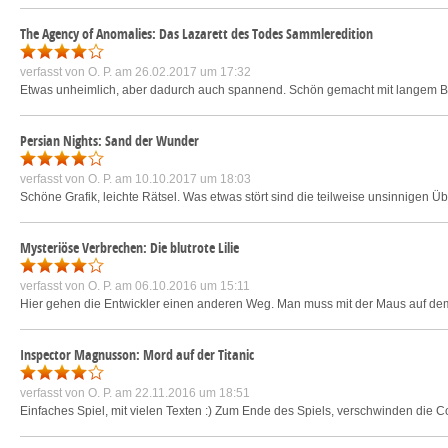
The Agency of Anomalies: Das Lazarett des Todes Sammleredition
verfasst von
O. P.
am 26.02.2017 um 17:32
Etwas unheimlich, aber dadurch auch spannend. Schön gemacht mit langem Bonu
Persian Nights: Sand der Wunder
verfasst von
O. P.
am 10.10.2017 um 18:03
Schöne Grafik, leichte Rätsel. Was etwas stört sind die teilweise unsinnigen
Mysteriöse Verbrechen: Die blutrote Lilie
verfasst von
O. P.
am 06.10.2016 um 15:11
Hier gehen die Entwickler einen anderen Weg. Man muss mit der Maus auf dem Bi
Inspector Magnusson: Mord auf der Titanic
verfasst von
O. P.
am 22.11.2016 um 18:51
Einfaches Spiel, mit vielen Texten :) Zum Ende des Spiels, verschwinden die Co