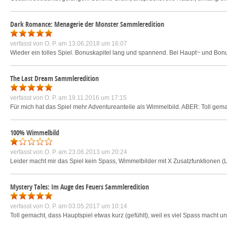
Dark Romance: Menagerie der Monster Sammleredition
verfasst von
O. P.
am 13.06.2018 um 16:07
Wieder ein tolles Spiel. Bonuskapitel lang und spannend. Bei Haupt~ und Bonu
The Last Dream Sammleredition
verfasst von
O. P.
am 19.11.2016 um 17:15
Für mich hat das Spiel mehr Adventureanteile als Wimmelbild. ABER: Toll gemac
100% Wimmelbild
verfasst von
O. P.
am 23.06.2013 um 20:24
Leider macht mir das Spiel kein Spass, Wimmelbilder mit X Zusatzfunktionen (
Mystery Tales: Im Auge des Feuers Sammleredition
verfasst von
O. P.
am 03.05.2017 um 10:14
Toll gemacht, dass Hauptspiel etwas kurz (gefühlt), weil es viel Spass macht und