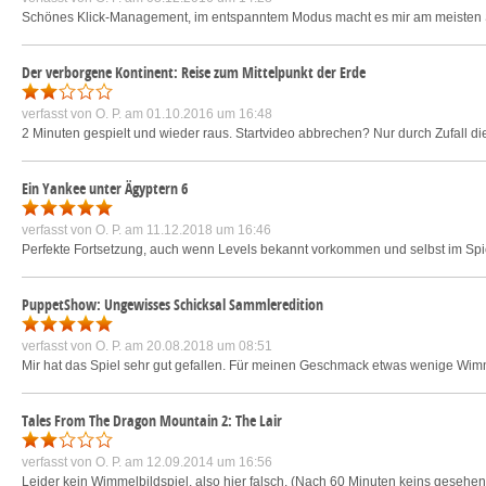
Schönes Klick-Management, im entspanntem Modus macht es mir am meisten Sp
Der verborgene Kontinent: Reise zum Mittelpunkt der Erde
verfasst von
O. P.
am 01.10.2016 um 16:48
2 Minuten gespielt und wieder raus. Startvideo abbrechen? Nur durch Zufall di
Ein Yankee unter Ägyptern 6
verfasst von
O. P.
am 11.12.2018 um 16:46
Perfekte Fortsetzung, auch wenn Levels bekannt vorkommen und selbst im Spi
PuppetShow: Ungewisses Schicksal Sammleredition
verfasst von
O. P.
am 20.08.2018 um 08:51
Mir hat das Spiel sehr gut gefallen. Für meinen Geschmack etwas wenige Wimmelb
Tales From The Dragon Mountain 2: The Lair
verfasst von
O. P.
am 12.09.2014 um 16:56
Leider kein Wimmelbildspiel, also hier falsch. (Nach 60 Minuten keins gesehen) 