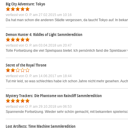
Big City Adventure: Tokyo
verfasst von
O. P.
am 27.02.2015 um 10:16
Da hat man schon die anderen Städte vergessen, da taucht Tokyo auf. In bekannt
Demon Hunter 4: Riddles of Light Sammleredition
verfasst von
O. P.
am 03.04.2018 um 20:47
Tolle Fortsetzung die viel Spielspass bietet. Ich persönlich fand die Spieldau
Secret of the Royal Throne
verfasst von
O. P.
am 14.06.2017 um 18:44
Tut mir leid, so was schlechtes habe ich schon Jahre nicht mehr gesehen. Auc
Mystery Trackers: Die Phantome von Raincliff Sammleredition
verfasst von
O. P.
am 29.10.2018 um 06:53
Spannende Fortsetzung. Wieder sehr schön gemacht, mit bekannten spielerische
Lost Artifacts: Time Machine Sammleredition