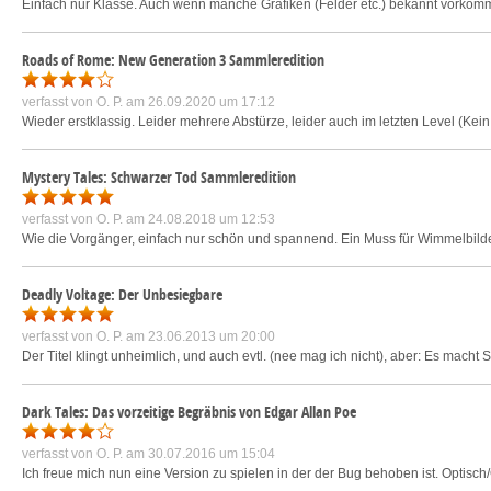
Einfach nur Klasse. Auch wenn manche Grafiken (Felder etc.) bekannt vorkomme
Roads of Rome: New Generation 3 Sammleredition
verfasst von
O. P.
am 26.09.2020 um 17:12
Wieder erstklassig. Leider mehrere Abstürze, leider auch im letzten Level (Kein
Mystery Tales: Schwarzer Tod Sammleredition
verfasst von
O. P.
am 24.08.2018 um 12:53
Wie die Vorgänger, einfach nur schön und spannend. Ein Muss für Wimmelbild
Deadly Voltage: Der Unbesiegbare
verfasst von
O. P.
am 23.06.2013 um 20:00
Der Titel klingt unheimlich, und auch evtl. (nee mag ich nicht), aber: Es macht 
Dark Tales: Das vorzeitige Begräbnis von Edgar Allan Poe
verfasst von
O. P.
am 30.07.2016 um 15:04
Ich freue mich nun eine Version zu spielen in der der Bug behoben ist. Optisch/