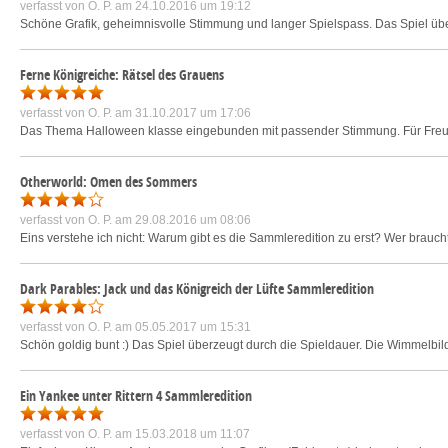
verfasst von
O. P.
am 24.10.2016 um 19:12
Schöne Grafik, geheimnisvolle Stimmung und langer Spielspass. Das Spiel übe
Ferne Königreiche: Rätsel des Grauens
verfasst von
O. P.
am 31.10.2017 um 17:06
Das Thema Halloween klasse eingebunden mit passender Stimmung. Für Freunde 
Otherworld: Omen des Sommers
verfasst von
O. P.
am 29.08.2016 um 08:06
Eins verstehe ich nicht: Warum gibt es die Sammleredition zu erst? Wer braucht
Dark Parables: Jack und das Königreich der Lüfte Sammleredition
verfasst von
O. P.
am 05.05.2017 um 15:31
Schön goldig bunt :) Das Spiel überzeugt durch die Spieldauer. Die Wimmelb
Ein Yankee unter Rittern 4 Sammleredition
verfasst von
O. P.
am 15.03.2018 um 11:07