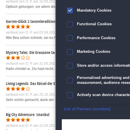
verfasst von
O. P.
am 10.05.2018 um 17:21
Optisch gelungen, vor allem die Levelübersicht ist ein Augenschmaus. Das Ha
Mandatory Cookies
Garten-Glück 2 Sammleredition
Functional Cookies
verfasst von
O. P.
am 03.09.2013 um 00:52
Wie Bea schon schrieb, sei es Abenteuerliche Übersetzungen, Spass macht es, 
Performance Cookies
Mystery Tales: Die Grauzone Sammleredition
Marketing Cookies
verfasst von
O. P.
am 31.05.2016 um 10:25
Store and/or access informat
Hallo christel w., Du hast recht, das Spiel ist zu teuer. Warum? Man spielt es schn
Personalised advertising and
measurement, audience resea
Living Legends: Das Rätsel der Eisprinzessin Sammleredition
verfasst von
O. P.
am 25.10.2014 um 08:36
Actively scan device character
Sehr schön gemacht, dank der deutschen Sprachausgabe setzt dieses Spiel neu
Ensure security, prevent and d
List of Partners (vendors)
Big City Adventure: Istanbul
Deliver and present advertisi
verfasst von
O. P.
am 15.05.2015 um 21:53