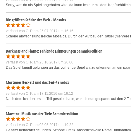
Sorry, was da als Spiel angeboten wird, da kann ich nur mit dem Kopf schüttel
Die größten Städte der Welt - Mosaics
verfasst von
O. P.
am 25.07.2017 um 16:15
Schöne abwechslungsreiche Mosaics. Durch den Aufbau der Rätsel (mehrere Ebe
Darkness and Flame: Fehlende Erinnerungen Sammleredition
verfasst von
O. P.
am 23.10.2017 um 20:00
Das Spiel knüpft gelungen an das vorherige Spiel an, zu erkennen an ein paar
Mortimer Beckett und das Zeit-Paradox
verfasst von
O. P.
am 17.11.2016 um 19:12
Nach dem ich den ersten Teil gespielt hatte, war ich nun gespannt auf den 2.Teil
Maestro: Musik aus der Tiefe Sammleredition
verfasst von
O. P.
am 03.05.2017 um 19:22
Gesamt betrachtet gelungen. Schöne Grafik, anspruchsvolle Rätsel, umfangreic