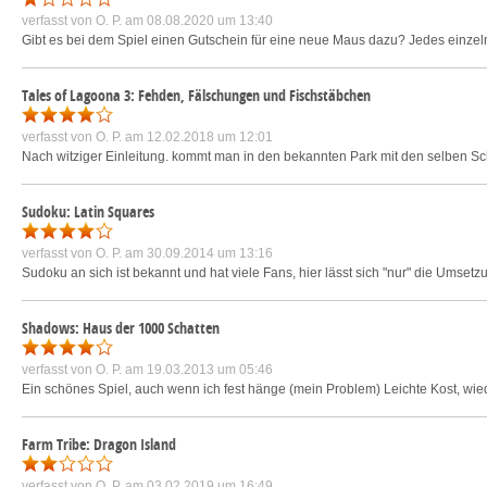
verfasst von
O. P.
am 08.08.2020 um 13:40
Gibt es bei dem Spiel einen Gutschein für eine neue Maus dazu? Jedes einzeln
Tales of Lagoona 3: Fehden, Fälschungen und Fischstäbchen
verfasst von
O. P.
am 12.02.2018 um 12:01
Nach witziger Einleitung. kommt man in den bekannten Park mit den selben Sch
Sudoku: Latin Squares
verfasst von
O. P.
am 30.09.2014 um 13:16
Sudoku an sich ist bekannt und hat viele Fans, hier lässt sich "nur" die Umse
Shadows: Haus der 1000 Schatten
verfasst von
O. P.
am 19.03.2013 um 05:46
Ein schönes Spiel, auch wenn ich fest hänge (mein Problem) Leichte Kost, wi
Farm Tribe: Dragon Island
verfasst von
O. P.
am 03.02.2019 um 16:49