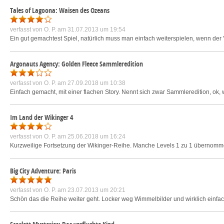
Tales of Lagoona: Waisen des Ozeans
verfasst von
O. P.
am 31.07.2013 um 19:54
Ein gut gemachtest Spiel, natürlich muss man einfach weiterspielen, wenn der "
Argonauts Agency: Golden Fleece Sammleredition
verfasst von
O. P.
am 27.09.2018 um 10:38
Einfach gemacht, mit einer flachen Story. Nennt sich zwar Sammleredition, ok, 
Im Land der Wikinger 4
verfasst von
O. P.
am 25.06.2018 um 16:24
Kurzweilige Fortsetzung der Wikinger-Reihe. Manche Levels 1 zu 1 übernomme
Big City Adventure: Paris
verfasst von
O. P.
am 23.07.2013 um 20:21
Schön das die Reihe weiter geht. Locker weg Wimmelbilder und wirklich einfac