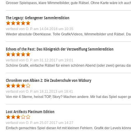
Grosser Spielspass, klare Wimmelbilder, gute Rätsel. Ohne Karte wäre ich au
The Legacy: Gefangener Sammleredition
verfasst von
O. P.
am 14.04.2018 um 10:35
Wieder absolute Oberklasse. Tolle Grafik/Videos, Wimmelbilder und Rätsel. D
Echoes of the Past: Das Königreich der Verzweiflung Sammleredition
verfasst von
O. P.
am 31.12.2017 um 19:01
Schöne Grafik, einfache Rätsel für einen schönen Abend (oder zwei) genau das
Chroniken von Albian 2: Die Zauberschule von Wizbury
verfasst von
O. P.
am 18.11.2013 um 18:41
Von mir 4 Sterne, heisst TOP, Story? Machen andere. Mir hat das Spiel super g
Lost Artifacts Platinum Edition
verfasst von
O. P.
am 25.07.2017 um 14:27
Einfach gemachtes Spiel dieser Art mit kleinen Fehlern. Grafik der Levels kön