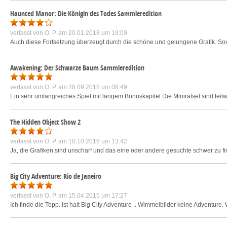
Haunted Manor: Die Königin des Todes Sammleredition
verfasst von
O. P.
am 20.01.2018 um 19:09
Auch diese Fortsetzung überzeugt durch die schöne und gelungene Grafik. Soun
Awakening: Der Schwarze Baum Sammleredition
verfasst von
O. P.
am 28.09.2018 um 08:49
Ein sehr umfangreiches Spiel mit langem Bonuskapitel Die Minirätsel sind teilw
The Hidden Object Show 2
verfasst von
O. P.
am 10.10.2016 um 13:42
Ja, die Grafiken sind unscharf und das eine oder andere gesuchte schwer zu f
Big City Adventure: Rio de Janeiro
verfasst von
O. P.
am 15.04.2015 um 17:27
Ich finde die Topp. Ist halt Big City Adventure .. Wimmelbilder keine Adventure.