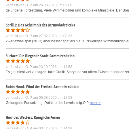
verfasst von
O. P.
am 26.03.2018 um 09:08
gelungene Fortsetzung. Viele Wimmelbilder und komplexe Minispiele. Der Bonus
Sprill 2: Das Geheimnis des Bermudadreiecks
verfasst von
O. P.
am 27.02.2013 um 08:33
Zwar etwas spät (2013) aber besser spät als nie: Kurzweiliges Wimmelbildspiel
Surface: Die fliegende Stadt Sammleredition
verfasst von
O. P.
am 23.10.2016 um 14:58
Es gibt nicht viel zu sagen, tolle Grafik, Story und vor allem Zwischensequenz
Robin Hood: Wind der Freiheit Sammleredition
verfasst von
O. P.
am 09.08.2020 um 12:08
Gelungene Fortsetzung. Detailreiche Levels. mfg O.P.
mehr »
Herr des Wetters: Königliche Ferien
verfasst von
O. P.
am 03.12.2016 um 14:28