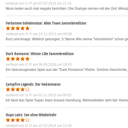
verfasst von
O. P.
am 07.02.2013 um 11:14
Muss leider auch mal negativ berichten: Die Dialoge nerven mit der Zeit, Minisp
Verbotene Geheimnisse: Alien Town Sammleredition
verfasst von
O. P.
am 23.12.2012 um 09:08
Kurz und knapp: Wirklich gelungen, 5 Sterne Wie meine "Vorrednerin" schon ge
Dark Romance: Winter Lilie Sammleredition
verfasst von
O. P.
am 06.09.2018 um 18:25
Ein überzeugendes Spiel aus der "Dark Romance"-Reihe. Schöne Geschichte, s
Campfire Legends: Der Hakenmann
verfasst von
O. P.
am 01.11.2013 um 08:03
Ich fand das Spiel Super, klare lineare Handlung, Wimmelbilder sehr fair: Klei
Hope Lake: See ohne Wiederkehr
verfasst von
O. P.
am 22.10.2014 um 12:16