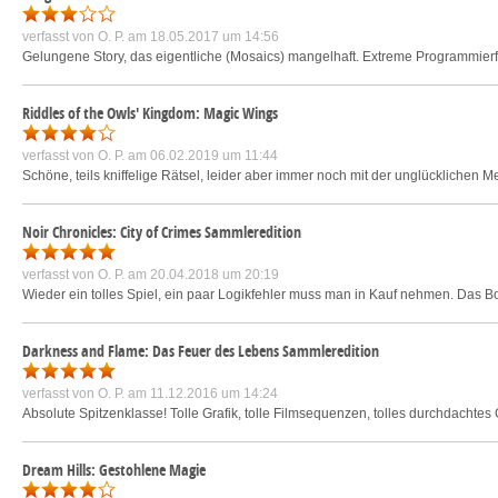
verfasst von
O. P.
am 18.05.2017 um 14:56
Gelungene Story, das eigentliche (Mosaics) mangelhaft. Extreme Programmierfe
Riddles of the Owls' Kingdom: Magic Wings
verfasst von
O. P.
am 06.02.2019 um 11:44
Schöne, teils kniffelige Rätsel, leider aber immer noch mit der unglücklichen 
Noir Chronicles: City of Crimes Sammleredition
verfasst von
O. P.
am 20.04.2018 um 20:19
Wieder ein tolles Spiel, ein paar Logikfehler muss man in Kauf nehmen. Das Bonu
Darkness and Flame: Das Feuer des Lebens Sammleredition
verfasst von
O. P.
am 11.12.2016 um 14:24
Absolute Spitzenklasse! Tolle Grafik, tolle Filmsequenzen, tolles durchdachte
Dream Hills: Gestohlene Magie