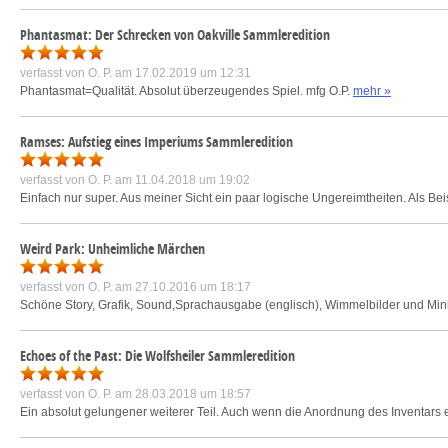
Phantasmat: Der Schrecken von Oakville Sammleredition
verfasst von
O. P.
am 17.02.2019 um 12:31
Phantasmat=Qualität. Absolut überzeugendes Spiel. mfg O.P.
mehr »
Ramses: Aufstieg eines Imperiums Sammleredition
verfasst von
O. P.
am 11.04.2018 um 19:02
Einfach nur super. Aus meiner Sicht ein paar logische Ungereimtheiten. Als Bei
Weird Park: Unheimliche Märchen
verfasst von
O. P.
am 27.10.2016 um 18:17
Schöne Story, Grafik, Sound,Sprachausgabe (englisch), Wimmelbilder und Mini
Echoes of the Past: Die Wolfsheiler Sammleredition
verfasst von
O. P.
am 28.03.2018 um 18:57
Ein absolut gelungener weiterer Teil. Auch wenn die Anordnung des Inventars e