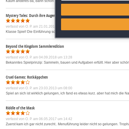
Kaum anderes da, dann schon Istanbul. Danke, ich liebe die Reihe, einfach nur
Match and combine data from
Mystery Tales: Durch ihre Augen Sammleredition
Link different devices
verfasst von
O. P.
am 21.01.2017 um 16:27
Klasse Spiel! Die Einführung schwächelt etwas, aber OK. Besonderes Lob für 
Identify devices based on inf
Beyond the Kingdom Sammleredition
Save and communicate priva
verfasst von
O. P.
am 04.09.2018 um 13:28
Bekanntes Spielprinzip: Sammeln, bauen und Aufgaben erfüllt. Hier aber schön
Cruel Games: Rotkäppchen
verfasst von
O. P.
am 23.03.2013 um 08:00
Spiel an sich ist wirklich gelungen, ich fand es etwas kurz. aber hat mich die
Riddle of the Mask
verfasst von
O. P.
am 06.05.2017 um 14:42
Zuerst kam ich gar nicht zurecht.. Menuführung leider nicht so gelungen. Troph