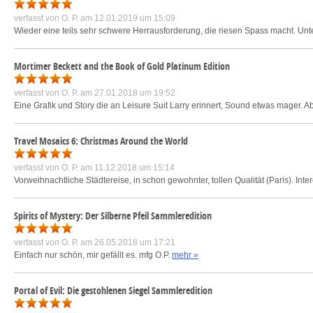
verfasst von
O. P.
am 12.01.2019 um 15:09
Wieder eine teils sehr schwere Herrausforderung, die riesen Spass macht. Unter
Mortimer Beckett and the Book of Gold Platinum Edition
verfasst von
O. P.
am 27.01.2018 um 19:52
Eine Grafik und Story die an Leisure Suit Larry erinnert, Sound etwas mager. Ab
Travel Mosaics 6: Christmas Around the World
verfasst von
O. P.
am 11.12.2018 um 15:14
Vorweihnachtliche Städtereise, in schon gewohnter, tollen Qualität (Paris). In
Spirits of Mystery: Der Silberne Pfeil Sammleredition
verfasst von
O. P.
am 26.05.2018 um 17:21
Einfach nur schön, mir gefällt es. mfg O.P.
mehr »
Portal of Evil: Die gestohlenen Siegel Sammleredition