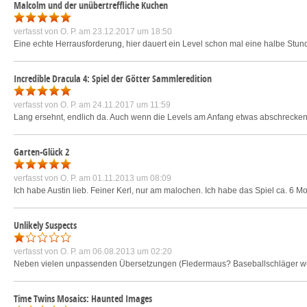
Malcolm und der unübertreffliche Kuchen
verfasst von
O. P.
am 23.12.2017 um 18:50
Eine echte Herrausforderung, hier dauert ein Level schon mal eine halbe Stunde. 
Incredible Dracula 4: Spiel der Götter Sammleredition
verfasst von
O. P.
am 24.11.2017 um 11:59
Lang ersehnt, endlich da. Auch wenn die Levels am Anfang etwas abschreckend
Garten-Glück 2
verfasst von
O. P.
am 01.11.2013 um 08:09
Ich habe Austin lieb. Feiner Kerl, nur am malochen. Ich habe das Spiel ca. 6 Mo
Unlikely Suspects
verfasst von
O. P.
am 06.08.2013 um 02:20
Neben vielen unpassenden Übersetzungen (Fledermaus? Baseballschläger wurde 
Time Twins Mosaics: Haunted Images