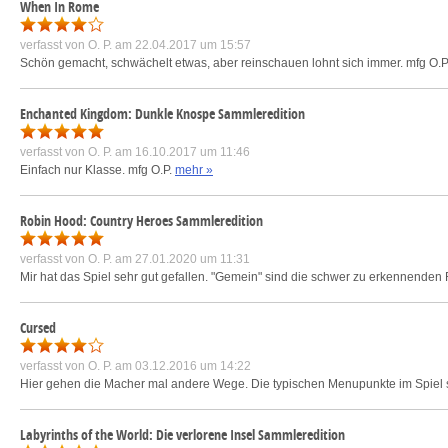
When In Rome
verfasst von
O. P.
am 22.04.2017 um 15:57
Schön gemacht, schwächelt etwas, aber reinschauen lohnt sich immer. mfg O.P
Enchanted Kingdom: Dunkle Knospe Sammleredition
verfasst von
O. P.
am 16.10.2017 um 11:46
Einfach nur Klasse. mfg O.P.
mehr »
Robin Hood: Country Heroes Sammleredition
verfasst von
O. P.
am 27.01.2020 um 11:31
Mir hat das Spiel sehr gut gefallen. "Gemein" sind die schwer zu erkennende
Cursed
verfasst von
O. P.
am 03.12.2016 um 14:22
Hier gehen die Macher mal andere Wege. Die typischen Menupunkte im Spiel suc
Labyrinths of the World: Die verlorene Insel Sammleredition