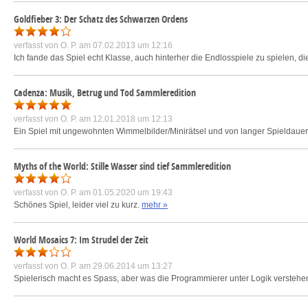
Goldfieber 3: Der Schatz des Schwarzen Ordens
verfasst von
O. P.
am 07.02.2013 um 12:16
Ich fande das Spiel echt Klasse, auch hinterher die Endlosspiele zu spielen, di
Cadenza: Musik, Betrug und Tod Sammleredition
verfasst von
O. P.
am 12.01.2018 um 12:13
Ein Spiel mit ungewohnten Wimmelbilder/Minirätsel und von langer Spieldauer. Di
Myths of the World: Stille Wasser sind tief Sammleredition
verfasst von
O. P.
am 01.05.2020 um 19:43
Schönes Spiel, leider viel zu kurz.
mehr »
World Mosaics 7: Im Strudel der Zeit
verfasst von
O. P.
am 29.06.2014 um 13:27
Spielerisch macht es Spass, aber was die Programmierer unter Logik verstehen, s