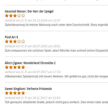
Haunted Manor: Der Herr der Spiegel
verfasst von
O. P.
am 24.12.2016 um 12:07
Spielsteuerung ist meiner Meinung nach unter dem Durchschnitt. Story eigentl
Pixel Art 8
verfasst von
O. P.
am 26.07.2020 um 19:01
Zum entspannen ein schönes Spiel, aber! Möchte man schnell (ohne Doppelcli
Alice's Jigsaw: Wonderland Chronicles 2
verfasst von
O. P.
am 04.07.2017 um 17:13
Altbekanntes Spielprinzip mit neuen Motiven. Mir gefällt es gut, nicht die langw
Sweet Kingdom: Verhexte Prinzessin
verfasst von
O. P.
am 28.11.2017 um 12:53
Toll gemacht, detailierte Grafik, jedoch nicht ganz einfach. Den einen oder and