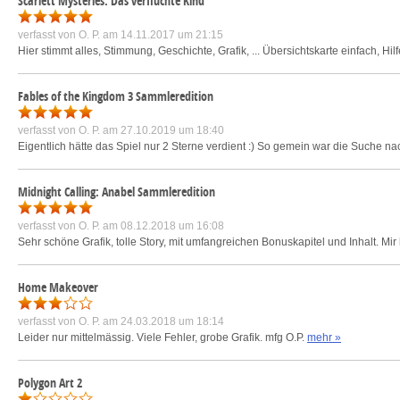
Scarlett Mysteries: Das verfluchte Kind
verfasst von
O. P.
am 14.11.2017 um 21:15
Hier stimmt alles, Stimmung, Geschichte, Grafik, ... Übersichtskarte einfach, Hilf
Fables of the Kingdom 3 Sammleredition
verfasst von
O. P.
am 27.10.2019 um 18:40
Eigentlich hätte das Spiel nur 2 Sterne verdient :) So gemein war die Suche na
Midnight Calling: Anabel Sammleredition
verfasst von
O. P.
am 08.12.2018 um 16:08
Sehr schöne Grafik, tolle Story, mit umfangreichen Bonuskapitel und Inhalt. Mir 
Home Makeover
verfasst von
O. P.
am 24.03.2018 um 18:14
Leider nur mittelmässig. Viele Fehler, grobe Grafik. mfg O.P.
mehr »
Polygon Art 2