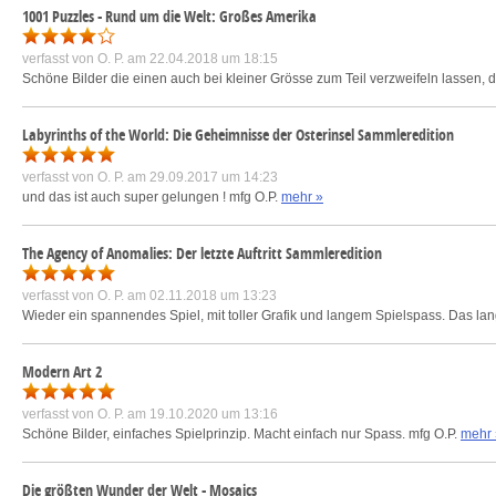
1001 Puzzles - Rund um die Welt: Großes Amerika
verfasst von
O. P.
am 22.04.2018 um 18:15
Schöne Bilder die einen auch bei kleiner Grösse zum Teil verzweifeln lassen, da
Labyrinths of the World: Die Geheimnisse der Osterinsel Sammleredition
verfasst von
O. P.
am 29.09.2017 um 14:23
und das ist auch super gelungen ! mfg O.P.
mehr »
The Agency of Anomalies: Der letzte Auftritt Sammleredition
verfasst von
O. P.
am 02.11.2018 um 13:23
Wieder ein spannendes Spiel, mit toller Grafik und langem Spielspass. Das l
Modern Art 2
verfasst von
O. P.
am 19.10.2020 um 13:16
Schöne Bilder, einfaches Spielprinzip. Macht einfach nur Spass. mfg O.P.
mehr 
Die größten Wunder der Welt - Mosaics