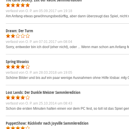
verfasst von
O. P.
am 05.09.2017 um 19:18
Am Anfang etwas gewöhnungsbedürftig, aber dann überzeugt das Spiel, nicht n
Drawn: Der Turm
verfasst von
O. P.
am 07.01.2017 um 08:04
Sorry, entweder bin ich doof (eher nicht), oder ... Wenn man schon am Anfang fe
Spring Mosaics
verfasst von
O. P.
am 28.03.2018 um 19:05
Schöne Bilder und bis auf ein paar wenige Ausnahmen ohne Hilfe lösbar. mfg 
Lost Lands: Der Dunkle Meister Sammleredition
verfasst von
O. P.
am 25.10.2014 um 08:43
Schon die ersten Minuten halten einen vor dem PC fest, so toll ist das Spiel 
PuppetShow: Rückkehr nach Joyville Sammleredition