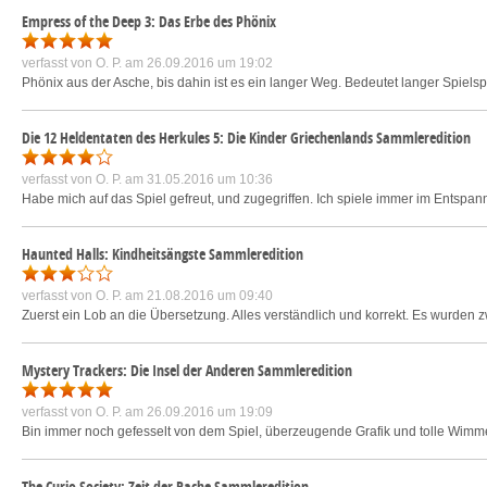
Empress of the Deep 3: Das Erbe des Phönix
verfasst von
O. P.
am 26.09.2016 um 19:02
Phönix aus der Asche, bis dahin ist es ein langer Weg. Bedeutet langer Spiels
Die 12 Heldentaten des Herkules 5: Die Kinder Griechenlands Sammleredition
verfasst von
O. P.
am 31.05.2016 um 10:36
Habe mich auf das Spiel gefreut, und zugegriffen. Ich spiele immer im Entspan
Haunted Halls: Kindheitsängste Sammleredition
verfasst von
O. P.
am 21.08.2016 um 09:40
Zuerst ein Lob an die Übersetzung. Alles verständlich und korrekt. Es wurde
Mystery Trackers: Die Insel der Anderen Sammleredition
verfasst von
O. P.
am 26.09.2016 um 19:09
Bin immer noch gefesselt von dem Spiel, überzeugende Grafik und tolle Wimmel
The Curio Society: Zeit der Rache Sammleredition