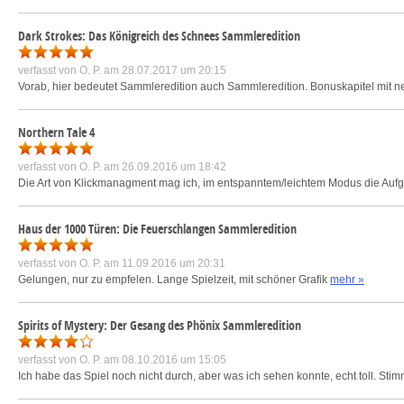
Dark Strokes: Das Königreich des Schnees Sammleredition
verfasst von
O. P.
am 28.07.2017 um 20:15
Vorab, hier bedeutet Sammleredition auch Sammleredition. Bonuskapitel mit n
Northern Tale 4
verfasst von
O. P.
am 26.09.2016 um 18:42
Die Art von Klickmanagment mag ich, im entspanntem/leichtem Modus die Auf
Haus der 1000 Türen: Die Feuerschlangen Sammleredition
verfasst von
O. P.
am 11.09.2016 um 20:31
Gelungen, nur zu empfelen. Lange Spielzeit, mit schöner Grafik
mehr »
Spirits of Mystery: Der Gesang des Phönix Sammleredition
verfasst von
O. P.
am 08.10.2016 um 15:05
Ich habe das Spiel noch nicht durch, aber was ich sehen konnte, echt toll. Sti