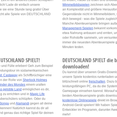
ge Zeit in ein anderes Leben schlüpfen?
zu finden, Rätsel zu lösen und unbeka
ch! Lade dir einfach unsere
Wimmelbildspielen
zeichnen sich Abe
e sie eine Stunde lang gratis! Über
an Komplexität und größere Herausfor
leicht alle Spiele von DEUTSCHLAND
Gegenstände nicht in Wimmelbildern, 
dich bewegst - was die Spiele zugleich
Manche Abenteuerspiele bringen außer
Management-Spielen
bekannt vorkomm
etwa Nahrung anbauen und ernten, um
oder Rohstoffe sammeln, um versunke
immer die neuesten Abenteuerspiele g
Minuten testen.
DEUTSCHLAND SPIELT!
DEUTSCHLAND SPIELT die be
downloaden!
 und Fülle erleben! Geh zum Beispiel
ndungstour im südamerikanischen
Du kannst über unseren Gratis-Downl
nd: Castaway
als Schiffbrüchiger eine
unsere Spiele kostenlos runterlade
in der Rolle von
Sherlock Holmes
blitzschnell online
freischalten
. Dazu b
inder des Mondes
einem uralten
leistungsfähigen PC, da du die System
s gelobte Land
ermöglichen es dir,
Gamepage einsehen kannst. Worauf wa
g zu errichten und in
Magic Life
besten Abenteuerspiele gratis downloa
uberschülers schlüpfen. Oder du
kostenlose Onlinespiele
direkt im Bro
Bonga
und
Alamandi
gegen all deine
Android-Gerät spielen! Wir haben Spie
kennen! Natürlich kannst du dir all
Entwickler im Programm, darunter Awem,
d genau das richtige Spiel für deinen
mehr!