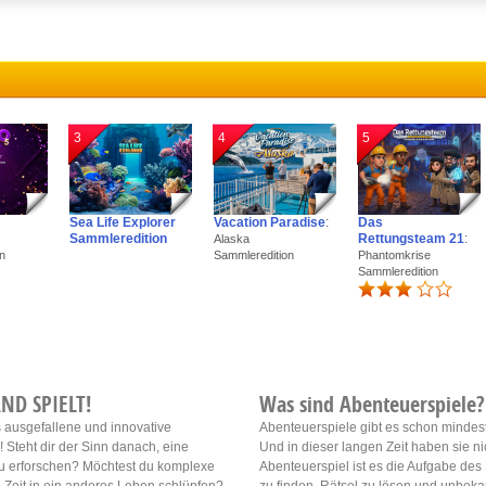
ink different devices
dentify devices based on information transmitted automatically
3
4
5
ave and communicate privacy choices
w Purposes
Sea Life Explorer
Vacation Paradise
:
Das
Sammleredition
Rettungsteam 21
:
Alaska
n
Sammleredition
Phantomkrise
Sammleredition
ND SPIELT!
Was sind Abenteuerspiele?
 ausgefallene und innovative
Abenteuerspiele gibt es schon mindes
Steht dir der Sinn danach, eine
Und in dieser langen Zeit haben sie ni
 zu erforschen? Möchtest du komplexe
Abenteuerspiel ist es die Aufgabe des