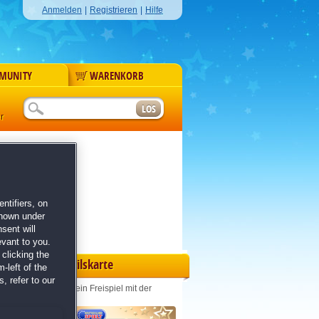
Anmelden
|
Registrieren
|
Hilfe
MUNITY
WARENKORB
r
ntifiers, on
shown under
sent will
evant to you.
clicking the
Vorteilskarte
-left of the
, refer to our
Jeden Monat ein Freispiel mit der