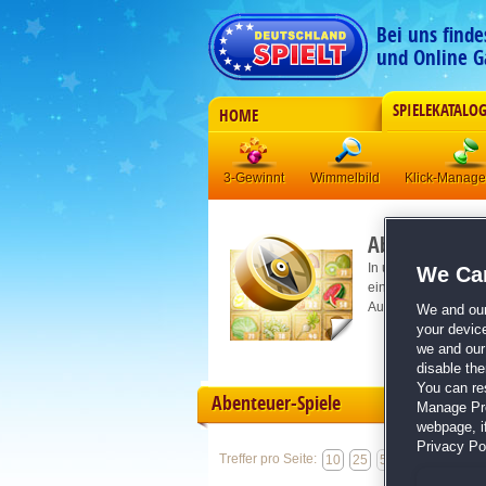
Bei uns find
und Online G
SPIELEKATALO
HOME
3-Gewinnt
Wimmelbild
Klick-Manag
Abenteuerspie
In unseren Abenteue
We Car
einsame Inseln, die
Aufgaben erfüllen. A
We and ou
your devic
we and our 
disable th
You can re
Abenteuer-Spiele
Manage Pref
webpage, if
Privacy Pol
Treffer pro Seite:
10
25
50