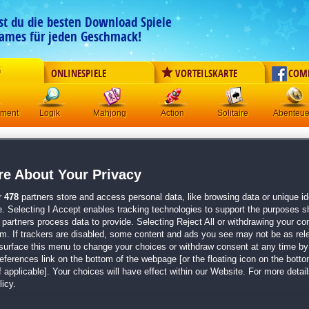
est du die besten Download Spiele
ames für jeden Geschmack!
G
ONLINESPIELE
VORTEILSKARTE
COM
ement
Logik
Mahjong
Action
Solitaire
Abenteue
le kostenlos spielen und downloaden
rspielen erwarten dich phantastische Abenteuer, verzwickte Kriminalfälle und
e About Your Privacy
 es zu erforschen gilt. Dazu musst du massenweise Rätsel lösen und komplexe
lso los, st?rz dich ins Abenteuer!
r
478
partners store and access personal data, like browsing data or unique ide
e. Selecting I Accept enables tracking technologies to support the purposes 
partners process data to provide. Selecting Reject All or withdrawing your con
em. If trackers are disabled, some content and ads you see may not be as rel
surface this menu to change your choices or withdraw consent at any time by 
Sortieren nach:
erences link on the bottom of the webpage [or the floating icon on the bottom
 applicable]. Your choices will have effect within our Website. For more details
icy.
<< Vorherige
Nächste >>
1