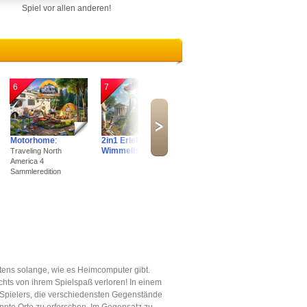
Spiel vor allen anderen!
6
7
8
9
Motorhome
:
2in1 Erlebnis
Arkan Solas
:
Hunte
Wimmelbilder
Traveling North
The Haunting of
Albtra
America 4
Ashfell Manor
Sammle
Sammleredition
tens solange, wie es Heimcomputer gibt.
chts von ihrem Spielspaß verloren! In einem
 Spielers, die verschiedensten Gegenstände