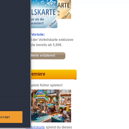
Entdecke die Vorteile:
Sichere dir mit der Vorteilskarte exklusive
Rabatte – Spiele bereits ab 5,89€.
>>
Mehr erfahren!
Vorpremiere
Die neusten Spiele früher spielen!
Accept
Mit deiner
Vorteilskarte
spielst du dieses