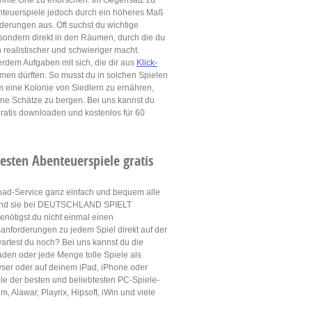
nnte Orte zu erforschen. Im Gegensatz zu
nteuerspiele jedoch durch ein höheres Maß
derungen aus. Oft suchst du wichtige
sondern direkt in den Räumen, durch die du
 realistischer und schwieriger macht.
dem Aufgaben mit sich, die dir aus
Klick-
en dürften. So musst du in solchen Spielen
 eine Kolonie von Siedlern zu ernähren,
ne Schätze zu bergen. Bei uns kannst du
ratis downloaden und kostenlos für 60
sten Abenteuerspiele gratis
oad-Service ganz einfach und bequem alle
n und sie bei DEUTSCHLAND SPIELT
enötigst du nicht einmal einen
anforderungen zu jedem Spiel direkt auf der
rtest du noch? Bei uns kannst du die
den oder jede Menge tolle Spiele als
wser oder auf deinem iPad, iPhone oder
le der besten und beliebtesten PC-Spiele-
 Alawar, Playrix, Hipsoft, iWin und viele