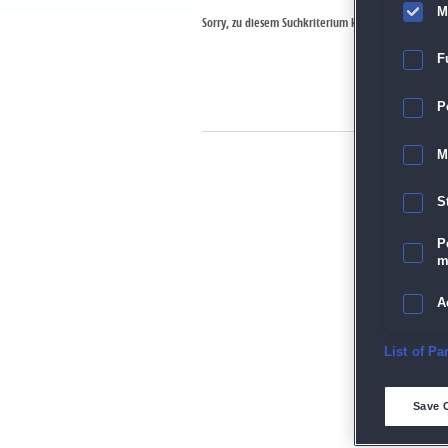
M
Sorry, zu diesem Suchkriterium konnte kein Spiel 
F
P
M
S
P
m
A
E
List of Pa
D
Save 
M