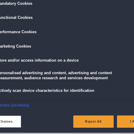
andatory Cookies
gefunden werden.
unctional Cookies
erformance Cookies
arketing Cookies
<< Vorherige
Nächste 
1
tore and/or access information on a device
ersonalised advertising and content, advertising and content
easurement, audience research and services development
ctively scan device characteristics for identification
nsure security, prevent and detect fraud, and fix errors
rtners (vendors)
eliver and present advertising and content
Choices
Reject All
I 
atch and combine data from other data sources