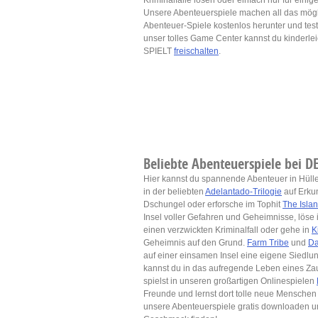
Kriminalfälle lösen oder einfach nur für eini
Unsere Abenteuerspiele machen all das mögli
Abenteuer-Spiele kostenlos herunter und test
unser tolles Game Center kannst du kinder
SPIELT
freischalten
.
Beliebte Abenteuerspiele bei 
Hier kannst du spannende Abenteuer in Hülle
in der beliebten
Adelantado-Trilogie
auf Erku
Dschungel oder erforsche im Tophit
The Isla
Insel voller Gefahren und Geheimnisse, löse 
einen verzwickten Kriminalfall oder gehe in
K
Geheimnis auf den Grund.
Farm Tribe
und
Da
auf einer einsamen Insel eine eigene Siedlun
kannst du in das aufregende Leben eines Za
spielst in unseren großartigen Onlinespielen
Freunde und lernst dort tolle neue Menschen 
unsere Abenteuerspiele gratis downloaden un