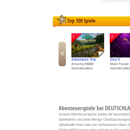
L
Top 100 Spiele
I
1
2
S
Sho
Adventure Trip
:
Jixo 5
:
Amazing Wildlife
Mask Parade
Sammleredition
Sammlereditio
Abenteuerspiele bei DEUTSCHLA
Unsere Abenteuerspiele bieten dir besonders
Spielideen und jede Menge Überraschungen! 
rätselhafte Insel oder ein verlassenes Haus