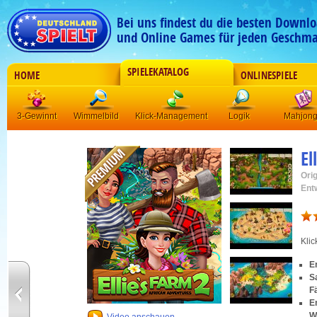
Bei uns findest du die besten Downlo
und Online Games für jeden Geschma
SPIELEKATALOG
HOME
ONLINESPIELE
3-Gewinnt
Wimmelbild
Klick-Management
Logik
Mahjon
El
Orig
Ent
Kli
E
S
F
E
W