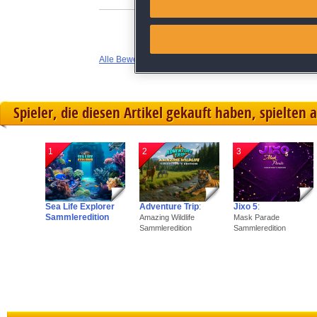
Link different devices
Alle Bewertungen anzeigen
Identify devices based on inf
Save and communicate priva
Spieler, die diesen Artikel gekauft haben, spielten 
1
2
3
Sea Life Explorer
Adventure Trip
:
Jixo 5
:
Sammleredition
Amazing Wildlife
Mask Parade
Sammleredition
Sammleredition