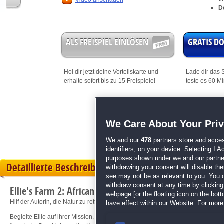
Video anschauen
D
ALS FREISPIEL EINLÖSEN
GRATIS 
Hol dir jetzt deine
Vorteilskarte
und
Lade dir das S
erhalte sofort bis zu 15 Freispiele!
teste es 60 M
Dieses Spiel i
We Care About Your Pri
mit Bonus
We and our
478
partners store and acces
identifiers, on your device. Selecting I 
purposes shown under we and our partners
Detaillierte Beschreibung
withdrawing your consent will disable th
see may not be as relevant to you. You 
withdraw consent at any time by clickin
Ellie's Farm 2: African Adventure
webpage [or the floating icon on the botto
Hilf der Autorin, die Natur zu retten!
have effect within our Website. For more 
Begleite Ellie auf ihrer Mission, die Natur vor Wilderern zu schützen und Umwe