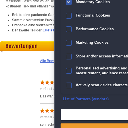
fesselnde Geschichte voller Herausforderungen und packender Rettungsaktionen
Mandatory Cookies
kostbaren Tier- und Pflanzenwelt Afrikas! Sei Teil von Ellies Abenteuer und rette
Erlebe eine packende Geschichte mit vielfältigen Spielmodi
Functional Cookies
Sammle versteckte Puzzlestücke und schalte Erfolge frei, um deine Fä
Entdecke eine Vielzahl faszinierender Charaktere und niedlicher Wal
Performance Cookies
Der zweite Teil der
Ellie's Farm
-Serie
Marketing Cookies
Bewertungen
Store and/or access informat
Alle Bewertungen anzeigen
Personalised advertising and
measurement, audience resea
Super Spiel
Actively scan device character
verfasst von Anonym am 21.04.2024 um 13:20
Das war ein gutes Spiel, ich wünsche mir mehr davon.
Ensure security, prevent and d
List of Partners (vendors)
Super
Deliver and present advertisi
verfasst von Anonym am 11.06.2024 um 13:15
sehr schönes Spielvergnügen, macht richtig spaß zu spi
Match and combine data from