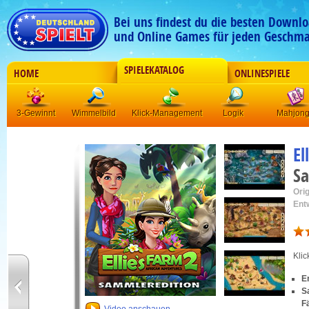
Bei uns findest du die besten Downlo
und Online Games für jeden Geschma
SPIELEKATALOG
HOME
ONLINESPIELE
3-Gewinnt
Wimmelbild
Klick-Management
Logik
Mahjon
El
Sa
Orig
Ent
Kli
E
S
F