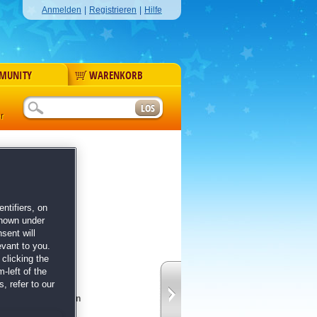
Anmelden
|
Registrieren
|
Hilfe
MUNITY
WARENKORB
r
urm
s Edition
ntifiers, on
shown under
sent will
evant to you.
clicking the
-left of the
, refer to our
ten
mnisse und Intrigen
igen