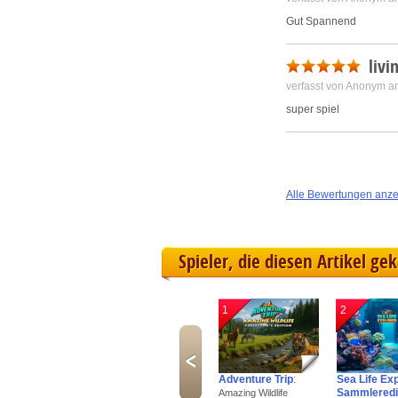
Gut Spannend
livi
verfasst von Anonym a
super spiel
Alle Bewertungen anz
Spieler, die diesen Artikel ge
1
2
Adventure Trip
:
Sea Life Ex
Sammleredi
Amazing Wildlife