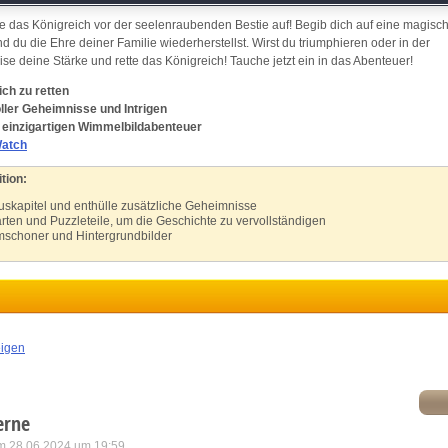
atch and combine data from other data sources
te das Königreich vor der seelenraubenden Bestie auf! Begib dich auf eine magisc
 du die Ehre deiner Familie wiederherstellst. Wirst du triumphieren oder in der
ink different devices
 deine Stärke und rette das Königreich! Tauche jetzt ein in das Abenteuer!
ch zu retten
dentify devices based on information transmitted automatically
ler Geheimnisse und Intrigen
 einzigartigen Wimmelbildabenteuer
Watch
ave and communicate privacy choices
tion:
w Purposes
skapitel und enthülle zusätzliche Geheimnisse
n und Puzzleteile, um die Geschichte zu vervollständigen
rmschoner und Hintergrundbilder
eigen
erne
m 28.06.2024 um 19:59