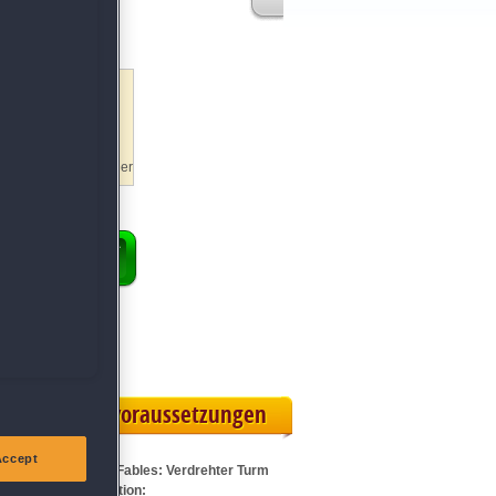
und enthülle
zzleteile, um die
 und Hintergrundbilder
ENKORB
 Vollversion
rteilskarte
Systemvoraussetzungen
Accept
Für Cursed Fables: Verdrehter Turm
Sammleredition: