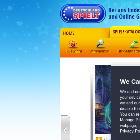
Bei uns find
und Online G
SPIELEKATALO
HOME
3-Gewinnt
Wimmelbild
Klick-Manag
We Car
We and ou
your devic
we and our 
disable th
You can re
Manage Pref
webpage, if
Privacy Pol