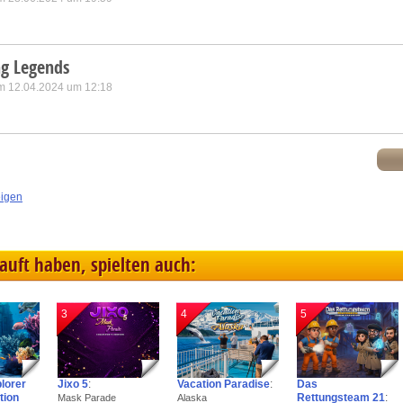
ng Legends
m 12.04.2024 um 12:18
eigen
kauft haben, spielten auch:
3
4
5
plorer
Jixo 5
:
Vacation Paradise
:
Das
tion
Rettungsteam 21
:
Mask Parade
Alaska