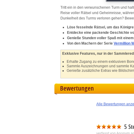
M
Tritt ein in den verwunschenen Turm und hal
Reise voller Rätsel und Geheimnisse, während
L
Dunkelheit des Turms verloren gehen? Beweise
Löse fesselnde Rätsel, um das Königrei
I
Entdecke eine packende Geschichte vol
Genieße Stunden voller Spaß mit einem
Von den Machern der Serie
Vermillion 
S
Exklusive Features, nur in der Sammleredi
Sho
Erhalte Zugang zu einem exklusiven Bonu
Sammle Auszeichnungen und sammle Karte
Genieße zusätzliche Extras wie Bildschi
Bewertungen
Alle Bewertungen anz
5 St
verfasst von Anonym a