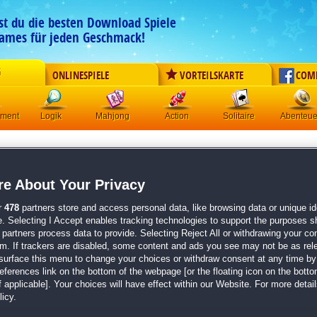
est du die besten Download Spiele
ames für jeden Geschmack!
G
ONLINESPIELE
VORTEILSKARTE
COM
ement
Logik
Mahjong
Action
Solitaire
Abenteue
Cursed Fables:
Verdrehter T
Sammleredition
e About Your Privacy
Originaltitel:
Cursed Fables: Twisted Tower Collector'
r
478
partners store and access personal data, like browsing data or unique ide
Entwickler:
Big Fish Games
e. Selecting I Accept enables tracking technologies to support the purposes 
partners process data to provide. Selecting Reject All or withdrawing your con
von
2 Mitgliedern
em. If trackers are disabled, some content and ads you see may not be as rel
surface this menu to change your choices or withdraw consent at any time by 
Wimmelbild
| Größe: 1154.8 MB
erences link on the bottom of the webpage [or the floating icon on the bottom
 applicable]. Your choices will have effect within our Website. For more details
Löse fesselnde Rätsel, um das Königreich zu ret
icy.
Entdecke eine packende Geschichte voller Gehei
Genieße Stunden voller Spaß mit einem einzigart