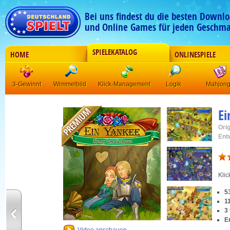
Bei uns findest du die besten Downlo
und Online Games für jeden Geschma
SPIELEKATALOG
HOME
ONLINESPIELE
3-Gewinnt
Wimmelbild
Klick-Management
Logik
Mahjon
Ei
Orig
Ent
Kli
5
1
3
E