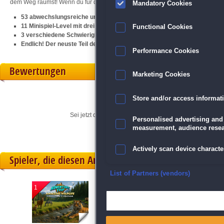
dem Weg räumst! Wenn du für dieses Klick-Management-Abenteuer bereit bist, l
Mandatory Cookies
53 abwechslungsreiche und herausfordernde Level
11 Minispiel-Level mit drei unterschiedlichen Arten von Spielen
Functional Cookies
3 verschiedene Schwierigkeitsstufen bringen dich an deine Grenzen
Endlich! Der neuste Teil der
Ein Yankee
-Reihe
Performance Cookies
Bewertungen
Marketing Cookies
Store and/or access informat
Sei jetzt der Erste, der seine persönliche Meinung für di
Personalised advertising and
measurement, audience resea
Actively scan device character
Spieler, die diesen Artikel gekauft haben, spielten 
Ensure security, prevent and d
List of Partners (vendors)
1
2
3
Deliver and present advertisi
Match and combine data from