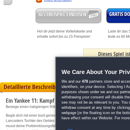
Video anschauen
ALS FREISPIEL EINLÖSEN
GRATIS 
Hol dir jetzt deine
Vorteilskarte
und
Lade dir das S
erhalte sofort bis zu 15 Freispiele!
teste es 60 M
Dieses Spiel i
mit Bonus
We Care About Your Pri
We and our
478
partners store and acces
Detaillierte Beschreibung
identifiers, on your device. Selecting I 
purposes shown under we and our partners
withdrawing your consent will disable th
Ein Yankee 11: Kampf um die Braut
see may not be as relevant to you. You 
Besiege einen habgierigen Ritter!
withdraw consent at any time by clickin
webpage [or the floating icon on the botto
Begib dich mit einer bunt gemischten Truppe Königlicher auf ein Abenteuer und 
have effect within our Website. For more 
Lancasters Tochter des Geldes wegen heiratet. Gleichzeitig musst du dich töd
musst deine Problemlösungsfähigkeiten trainieren, während du Rohstoffe sam