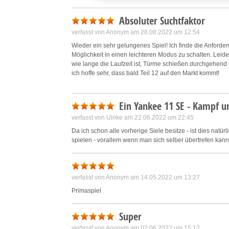
Save and communicate priva
Absoluter Suchtfaktor
verfasst von Anonym am 28.08.2022 um 12:54
Wieder ein sehr gelungenes Spiel! Ich finde die Anforde
Möglichkeit in einen leichteren Modus zu schalten. Leide
wie lange die Laufzeit ist, Türme schießen durchgehend
ich hoffe sehr, dass bald Teil 12 auf den Markt kommt!
Ein Yankee 11 SE - Kampf u
verfasst von Ulrike am 22.06.2022 um 22:45
Da ich schon alle vorherige Siele besitze - ist dies nat
spielen - vorallem wenn man sich selber übertrefen kann
verfasst von Anonym am 14.05.2022 um 13:27
Primaspiel
Super
verfasst von Anonym am 02.06.2022 um 15:12