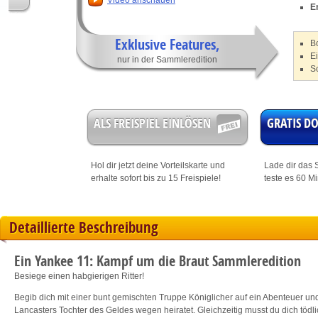
Video anschauen
E
Exklusive Features,
B
E
nur in der Sammleredition
S
ALS FREISPIEL EINLÖSEN
GRATIS 
Hol dir jetzt deine
Vorteilskarte
und
Lade dir das S
erhalte sofort bis zu 15 Freispiele!
teste es 60 M
Detaillierte Beschreibung
Ein Yankee 11: Kampf um die Braut Sammleredition
Besiege einen habgierigen Ritter!
Begib dich mit einer bunt gemischten Truppe Königlicher auf ein Abenteuer und 
Lancasters Tochter des Geldes wegen heiratet. Gleichzeitig musst du dich töd