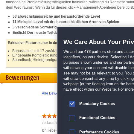
musst deine Problemlösungsfähigkeiten trainieren, während du Rohstoffe sam
dem Weg räumst! Wenn du für dieses Klick-Management-Abenteuer bereit bist, l
53 abwechslungsreiche und herausfordernde Level
11 Minispiel-Level mit drei unterschiedlichen Arten von Spielen
3 verschiedene Schwierigkeitsstufen bringen dich an deine Grenzen
Endlich! Der neuste Teil der
Ein Yankee
-Reihe
We Care About Your Pri
Exklusive Features, nur in der Sammleredition:
Bonuskapitel mit 17 zusätzlichen Leveln
We and our
478
partners store and acces
Eingebaute Komplettlösung
identifiers, on your device. Selecting I 
Soundtrack, Hintergrundgrafiken und mehr
purposes shown under we and our partners
withdrawing your consent will disable th
see may not be as relevant to you. You 
Bewertungen
withdraw consent at any time by clickin
webpage [or the floating icon on the botto
have effect within our Website. For more 
Alle Bewertungen anzeigen
Mandatory Cookies
Einfach schön
Functional Cookies
verfasst von C. am 06.08.2022 um 12:58
Ich liebe diese kleinen fleißigen Wichtel und freue mic
Performance Cookies