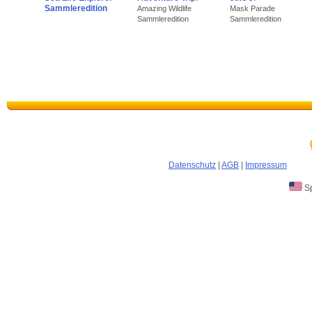
Sammleredition
Amazing Wildlife
Mask Parade
Sammleredition
Sammleredition
Datenschutz
|
AGB
|
Impressum
Sp