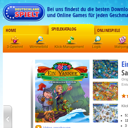
Bei uns findest du die besten Downlo
und Online Games für jeden Geschma
SPIELEKATALOG
HOME
ONLINESPIELE
3-Gewinnt
Wimmelbild
Klick-Management
Logik
Mahjon
Ei
Sa
Orig
Ent
Kli
5
1
3