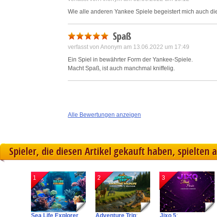
Wie alle anderen Yankee Spiele begeistert mich auch dies
Spaß
verfasst von Anonym am 13.06.2022 um 17:49
Ein Spiel in bewährter Form der Yankee-Spiele.
Macht Spaß, ist auch manchmal kniffelig.
Alle Bewertungen anzeigen
Spieler, die diesen Artikel gekauft haben, spielten 
1
2
3
Sea Life Explorer
Adventure Trip
:
Jixo 5
: