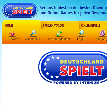
Bei uns findest du die besten Downlo
und Online Games für jeden Geschma
HOME
SPIELEKATALOG
ONLINESPIELE
3-Gewinnt
Wimmelbild
Klick-Management
Logik
Mahjon