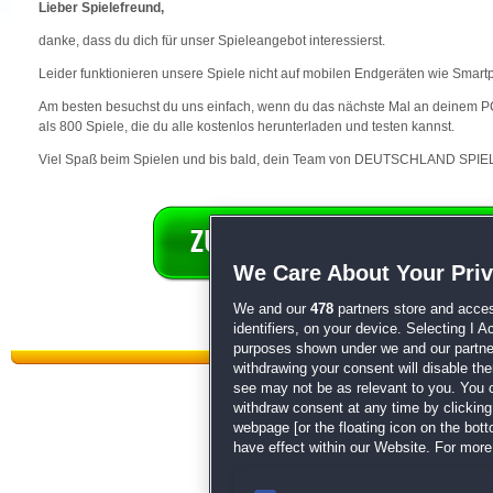
Lieber Spielefreund,
danke, dass du dich für unser Spieleangebot interessierst.
Leider funktionieren unsere Spiele nicht auf mobilen Endgeräten wie Smart
Am besten besuchst du uns einfach, wenn du das nächste Mal an deinem PC 
als 800 Spiele, die du alle kostenlos herunterladen und testen kannst.
Viel Spaß beim Spielen und bis bald, dein Team von DEUTSCHLAND SPIEL
We Care About Your Pri
We and our
478
partners store and acces
identifiers, on your device. Selecting I 
purposes shown under we and our partners
withdrawing your consent will disable th
see may not be as relevant to you. You 
withdraw consent at any time by clickin
webpage [or the floating icon on the botto
have effect within our Website. For more 
Datenschutz
|
AGB
|
Impressum
Sp