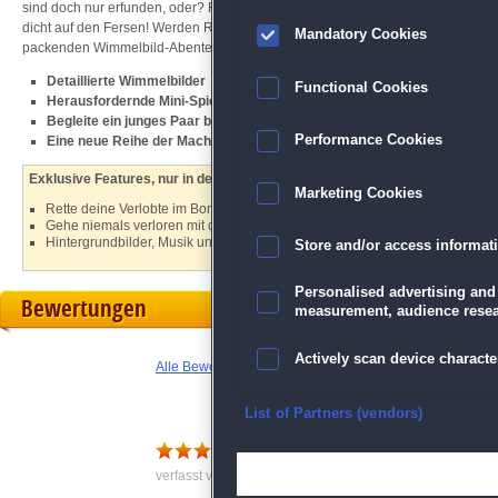
sind doch nur erfunden, oder? Riviera hat keine Zeit, darüber nachzudenken, den
dicht auf den Fersen! Werden Riviera und Mark lebend aus dieser Geschicht
Mandatory Cookies
packenden Wimmelbild-Abenteuer heraus!
Detaillierte Wimmelbilder
Functional Cookies
Herausfordernde Mini-Spiele
Begleite ein junges Paar bei ihrem Kampf gegen das Böse
Performance Cookies
Eine neue Reihe der Macher von
Dark Romance
Exklusive Features, nur in der Sammleredition:
Marketing Cookies
Rette deine Verlobte im Bonuskapitel
Gehe niemals verloren mit der integrierten Lösungshilfe
Hintergrundbilder, Musik und mehr
Store and/or access informat
Personalised advertising and
Bewertungen
measurement, audience resea
Actively scan device character
Alle Bewertungen anzeigen
Ensure security, prevent and d
List of Partners (vendors)
(fast) rundum gut
Deliver and present advertisi
verfasst von Jochen am 17.04.2024 um 13:20