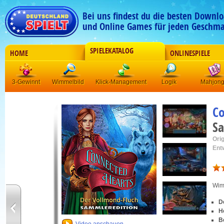
Bei uns findest du die besten Downlo
und Online Games für jeden Geschma
SPIELEKATALOG
HOME
ONLINESPIELE
3-Gewinnt
Wimmelbild
Klick-Management
Logik
Mahjon
Co
Sa
Orig
Ent
Wim
D
H
B