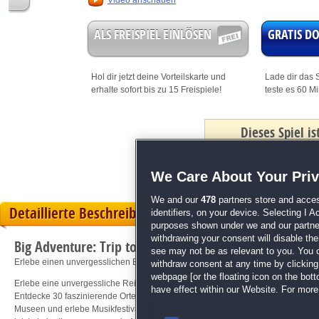
Video anschauen
ALS FREISPIEL EINLÖSEN
GRATIS 
Hol dir jetzt deine
Vorteilskarte
und
Lade dir das S
erhalte sofort bis zu 15 Freispiele!
teste es 60 M
Dieses Spiel i
mit Bonus
We Care About Your Pri
We and our
478
partners store and acces
Detaillierte Beschreibung
identifiers, on your device. Selecting I 
purposes shown under we and our partners
withdrawing your consent will disable th
Big Adventure: Trip to Europe 5
see may not be as relevant to you. You 
Erlebe einen unvergesslichen Europaurlaub!
withdraw consent at any time by clickin
webpage [or the floating icon on the botto
Erlebe eine unvergessliche Reise durch 15 europäische Länder! Finde Objekt
have effect within our Website. For more 
Entdecke 30 faszinierende Orte und Attraktionen, von Montenegros Rafailovici
Museen und erlebe Musikfestivals. Suche versteckte Objekte und meistere Mi