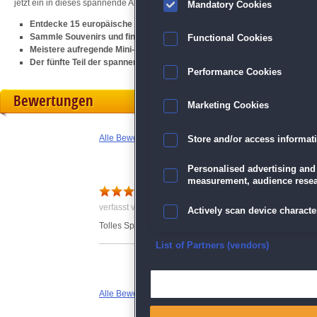
jetzt ein in dieses spannende Abenteuer und erkunde Europa!
Mandatory Cookies
Entdecke 15 europäische Länder
Sammle Souvenirs und finde versteckte Objekte
Functional Cookies
Meistere aufregende Mini-Games
Der fünfte Teil der spannenden Serie
Big Adventure: Trip to Europe
Performance Cookies
Bewertungen
Marketing Cookies
Alle Bewertungen anzeigen
Store and/or access informat
Personalised advertising and
measurement, audience resea
verfasst von Anonym am 25.04.2024 um 13:21
Actively scan device character
Tolles Spiel von Anfang bis Ende
Ensure security, prevent and d
List of Partners (vendors)
Deliver and present advertisi
Alle Bewertungen anzeigen
Match and combine data from