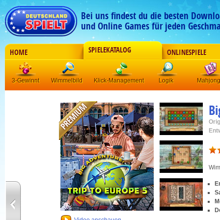
Bei uns findest du die besten Downlo
und Online Games für jeden Geschma
SPIELEKATALOG
HOME
ONLINESPIELE
3-Gewinnt
Wimmelbild
Klick-Management
Logik
Mahjon
Bi
Orig
Ent
Wim
E
S
M
D