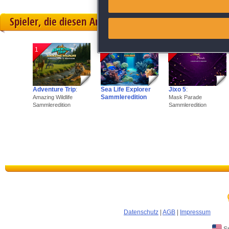
Spieler, die diesen Artikel gekauft haben, spielten 
Link different devices
Identify devices based on inf
1
2
3
Save and communicate priva
Adventure Trip
:
Sea Life Explorer
Jixo 5
:
Sammleredition
Amazing Wildlife
Mask Parade
Sammleredition
Sammleredition
Datenschutz
|
AGB
|
Impressum