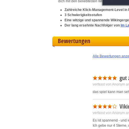
dich mit den beliebtesten Wikinger-Helden al
M
Zahlreiche Klick-Management-Level in 
3 Schwierigkeitsstufen
L
Eine witzige und spannende Wikingerg
Der lang ersehnte Nachfolger von
Im L
I
Bewertungen
S
Alle Bewertungen anz
Sho
gut 
verfasst von Anonym a
das spiel kann man seh
Viki
verfasst von Anonym a
Es ist spannend - und 
Ich gebe nur 4 Sterne, 