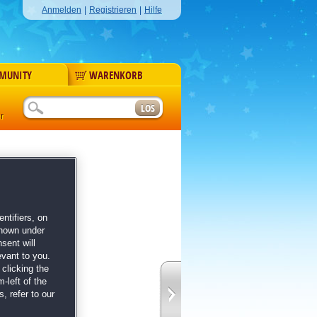
Anmelden
|
Registrieren
|
Hilfe
MUNITY
WARENKORB
r
ntifiers, on
shown under
sent will
evant to you.
 Qualität
clicking the
-left of the
, refer to our
ikinger 6