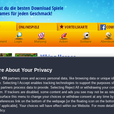
est du die besten Download Spiele
ames für jeden Geschmack!
G
ONLINESPIELE
VORTEILSKARTE
COM
ement
Logik
Mahjong
Action
Solitaire
Abenteue
Viking Heroes
Originaltitel:
Viking Heroes
Entwickler:
Alawar
e About Your Privacy
von
9 Mitgliedern
r
478
partners store and access personal data, like browsing data or unique ide
e. Selecting I Accept enables tracking technologies to support the purposes 
Klick-Management
| Größe: 202.1 MB
partners process data to provide. Selecting Reject All or withdrawing your con
em. If trackers are disabled, some content and ads you see may not be as rel
Zahlreiche Klick-Management-Level in bekannter
surface this menu to change your choices or withdraw consent at any time by 
3 Schwierigkeitsstufen
erences link on the bottom of the webpage [or the floating icon on the bottom
Eine witzige und spannende Wikingergeschichte
 applicable]. Your choices will have effect within our Website. For more details
Der lang ersehnte Nachfolger von
Im Land der W
icy.