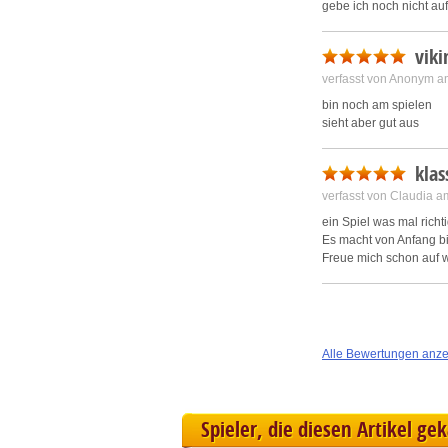
gebe ich noch nicht au
viki
verfasst von Anonym a
bin noch am spielen
sieht aber gut aus
klas
verfasst von Claudia 
ein Spiel was mal rich
Es macht von Anfang b
Freue mich schon auf w
Alle Bewertungen anz
Spieler, die diesen Artikel ge