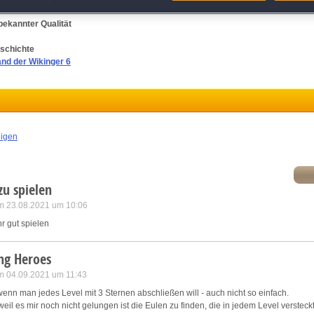
ler Zeiten auf ein waghalsiges
Klick-Management
-Abenteuer und finde es heraus!
atch and combine data from other data sources
bekannter Qualität
ink different devices
eschichte
and der Wikinger 6
dentify devices based on information transmitted automatically
ave and communicate privacy choices
eigen
w Purposes
zu spielen
m 23.08.2021 um 10:06
r gut spielen
ng Heroes
m 04.09.2021 um 11:43
wenn man jedes Level mit 3 Sternen abschließen will - auch nicht so einfach.
weil es mir noch nicht gelungen ist die Eulen zu finden, die in jedem Level versteckt