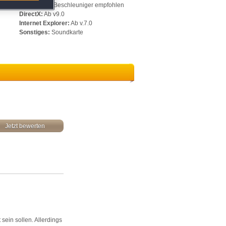
512 MB, 3D-Beschleuniger empfohlen
DirectX:
Ab v9.0
Internet Explorer:
Ab v.7.0
Sonstiges:
Soundkarte
Jetzt bewerten
 sein sollen. Allerdings