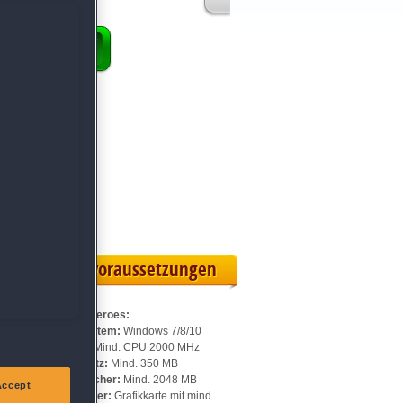
ENKORB
 Vollversion
eilskarte
Systemvoraussetzungen
Für Viking Heroes:
Betriebssystem:
Windows 7/8/10
Prozessor:
Mind. CPU 2000 MHz
Speicherplatz:
Mind. 350 MB
ie
Arbeitsspeicher:
Mind. 2048 MB
Accept
ib
Videospeicher:
Grafikkarte mit mind.