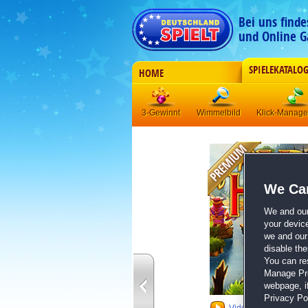
Bei uns find
und Online G
SPIELEKATALO
HOME
3-Gewinnt
Wimmelbild
Klick-Manag
We Car
We and ou
your devic
we and our 
disable th
You can re
Manage Pref
webpage, if
Privacy Pol