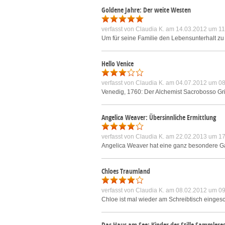
Goldene Jahre: Der weite Westen
verfasst von
Claudia K.
am 14.03.2012 um 11
Um für seine Familie den Lebensunterhalt zu v
Hello Venice
verfasst von
Claudia K.
am 04.07.2012 um 08
Venedig, 1760: Der Alchemist Sacrobosso Gri
Angelica Weaver: Übersinnliche Ermittlung
verfasst von
Claudia K.
am 22.02.2013 um 17
Angelica Weaver hat eine ganz besondere G
Chloes Traumland
verfasst von
Claudia K.
am 08.02.2012 um 09
Chloe ist mal wieder am Schreibtisch eingesc
Das Haus am See: Kinder der Stille Sammlere