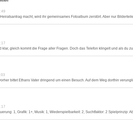
:49
eiratsantrag macht, wird ihr gemeinsames Fotoalbum zerstört. Aber nur Bilderteile,
:17
lar, gleich kommt die Frage aller Fragen. Doch das Telefon klingelt und als du zu
:03
vorher bittet Ethans Vater dringend um einen Besuch. Auf dem Weg dorthin verunglüc
:17
erung: 1, Grafik: 1+, Musik: 1, Wiederspielbarkeit: 2, Suchtfaktor: 2 Spielprinzip: Ab