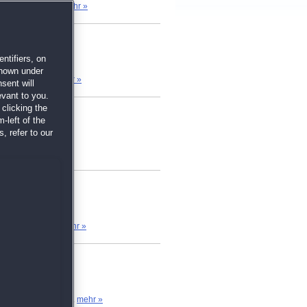
r Arbeiter bei...
mehr »
ntifiers, on
shown under
sie die Ärmel...
mehr »
sent will
evant to you.
clicking the
-left of the
, refer to our
Gewinnt im...
mehr »
nre gibt, dass...
mehr »
n wenn ich könnte,...
mehr »