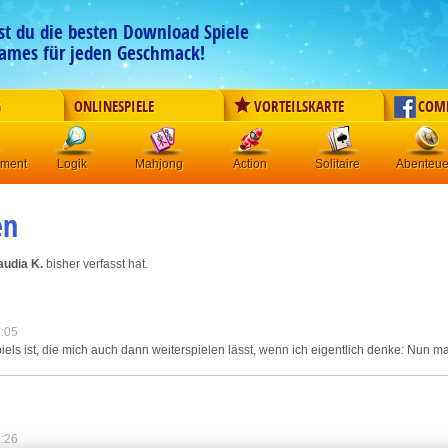
est du die besten Download Spiele
ames für jeden Geschmack!
G
ONLINESPIELE
VORTEILSKARTE
COM
ement
Logik
Mahjong
Action
Solitaire
Abenteue
en
audia K.
bisher verfasst hat.
:05
piels ist, die mich auch dann weiterspielen lässt, wenn ich eigentlich denke: Nun ma
:26