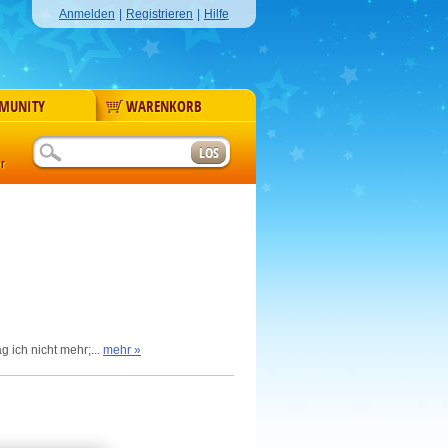
Anmelden
|
Registrieren
|
Hilfe
MUNITY
WARENKORB
r
g ich nicht mehr;...
mehr »