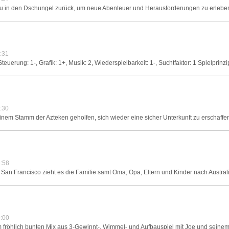
 in den Dschungel zurück, um neue Abenteuer und Herausforderungen zu erleben.
:31
teuerung: 1-, Grafik: 1+, Musik: 2, Wiederspielbarkeit: 1-, Suchtfaktor: 1 Spielprinzi
:30
 einem Stamm der Azteken geholfen, sich wieder eine sicher Unterkunft zu erschaff
:58
 San Francisco zieht es die Familie samt Oma, Opa, Eltern und Kinder nach Austral
:00
m fröhlich bunten Mix aus 3-Gewinnt-, Wimmel- und Aufbauspiel mit Joe und seine