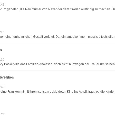
:43
rum gebeten, die Reichtümer von Alexander dem Großen ausfindig zu machen. Dab
:15
von einer unheimlichen Gestalt verfolgt. Daheim angekommen, muss sie feststellen
es
:26
y Baskerville das Familien-Anwesen, doch nicht nur wegen der Trauer um seinen On
leredition
:43
ine Frau kommt mit ihrem seltsam gekleideten Kind ins Abteil, fragt, ob die Kinder
:27