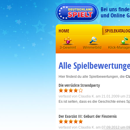
Bei uns find
und Online G
HOME
SPIELEKATALO
3-Gewinnt
Wimmelbild
Klick-Manag
Alle Spielbewertung
Hier findest du alle Spielbewertungen, die
Cl
Die verrückte Strandparty
verfasst von
Claudia K.
am 21.01.2009 um 21
Es ist selten, dass es die Geschichte eines S
Der Exorzist III: Geburt der Finsternis
verfasst von
Claudia K.
am 07.09.2012 um 09