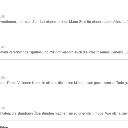
:08
erdienen, leiht sich Sam bei einem reichen Mann Geld für einen Laden. Alles läuft 
:45
mani verschwindet spurlos und mit ihm verdorrt auch die Pracht seines Gartens. E
:00
abe. Durch Visionen kann sie oftmals die letzen Minuten von gewaltsam zu Tod
:39
hlafen; die ständigen Überstunden machen sie so unendlich müde. Wie oft hat sie 
dition