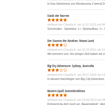
In Das Geheimnis von Montezuma 2 kehrst Du
Stadt der Narren
verfasst von
Claudia K.
am 11.01.2013 um 08
Schulnoten - Spielidee: 1+, Spielaufbau: 1+, S
Der Stamm der Azteken: Neues Land
verfasst von
Claudia K.
am 31.03.2011 um 12
Wir erinnern uns: Vor einiger Zeit haben wir
Big City Adventure: Sydney, Australia
verfasst von
Claudia K.
am 28.07.2010 um 13
In diesem Nachfolger von Big City Adventure:
Bauern-Spaß Sammleredition
verfasst von
Claudia K.
am 26.06.2013 um 09
Erinnerst du dich noch an „Bauernglück“, de