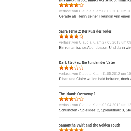
verfasst von
Claudia K.
am 08.02.2013 um 10
Gerade als Henry seiner Freundin Ann einen H
Sacra Terra 2: Der Kuss des Todes
verfasst von
Claudia K.
am 27.05.2013 um 09
Ein romantisches Abendessen. Und dann wird k
Dark Strokes: Die Sünden der Väter
verfasst von
Claudia K.
am 11.05.2012 um 10
Ethan und Claire wollen bald heiraten, doch 
The Island: Castaway 2
verfasst von
Claudia K.
am 02.04.2012 um 12
Schulnoten - Spielidee: 2, Spielaufbau: 3, Steu
Samantha Swift and the Golden Touch