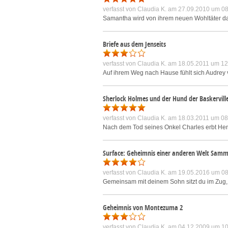
verfasst von
Claudia K.
am 27.09.2010 um 08
Samantha wird von ihrem neuen Wohltäter da
Briefe aus dem Jenseits
verfasst von
Claudia K.
am 18.05.2011 um 12
Auf ihrem Weg nach Hause fühlt sich Audrey 
Sherlock Holmes und der Hund der Baskervill
verfasst von
Claudia K.
am 18.03.2011 um 08
Nach dem Tod seines Onkel Charles erbt Henr
Surface: Geheimnis einer anderen Welt Samm
verfasst von
Claudia K.
am 19.05.2016 um 08
Gemeinsam mit deinem Sohn sitzt du im Zug, e
Geheimnis von Montezuma 2
verfasst von
Claudia K.
am 04.12.2009 um 10