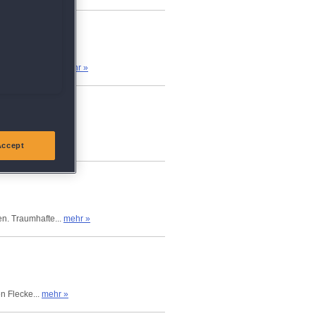
 wo er zuletzt...
mehr »
...
mehr »
Accept
en. Traumhafte...
mehr »
n Flecke...
mehr »