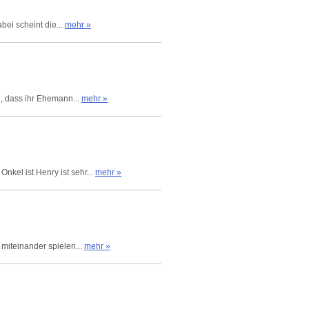
ei scheint die...
mehr »
, dass ihr Ehemann...
mehr »
kel ist Henry ist sehr...
mehr »
 miteinander spielen...
mehr »