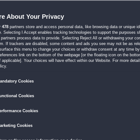
r Intenium-Serie gefragt. Und erneut wird es persönlich. Denn ein Dämon hat nicht nu
e About Your Privacy
r
478
partners store and access personal data, like browsing data or unique ide
:03
e. Selecting I Accept enables tracking technologies to support the purposes 
 Autowerkstatt ihres Vater in einer schweren finanziellen Krise vor. Also krempelt 
partners process data to provide. Selecting Reject All or withdrawing your con
em. If trackers are disabled, some content and ads you see may not be as rel
surface this menu to change your choices or withdraw consent at any time by 
erences link on the bottom of the webpage [or the floating icon on the bottom
 applicable]. Your choices will have effect within our Website. For more details
:43
icy.
uerung: 1, Grafik: 1, Musik: 1, Wiederspielbarkeit: 1, Suchtfaktor: 1 Spielprinzip: 3-
andatory Cookies
unctional Cookies
:54
venture - Fan habe spätenstens mit Build-a-Lot festgestellt, dass es ein weiteres Ge
erformance Cookies
arketing Cookies
:09
und wie sie in den Credits des Spiels schreiben "voller Stolz" und das zurecht: Den