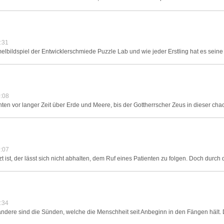
:31
mmelbildspiel der Entwicklerschmiede Puzzle Lab und wie jeder Erstling hat es sein
:08
ten vor langer Zeit über Erde und Meere, bis der Gottherrscher Zeus in dieser cha
:07
zt ist, der lässt sich nicht abhalten, dem Ruf eines Patienten zu folgen. Doch durch 
:34
 andere sind die Sünden, welche die Menschheit seit Anbeginn in den Fängen hält. 