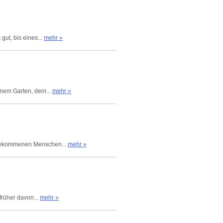
gut, bis eines...
mehr »
inem Garten, dem...
mehr »
e gekommenen Menschen...
mehr »
früher davon...
mehr »