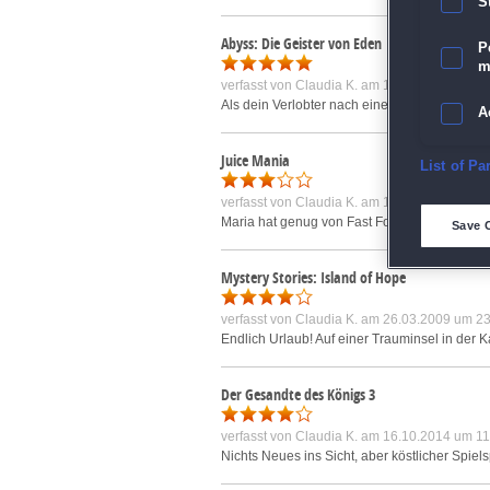
S
Abyss: Die Geister von Eden
P
m
verfasst von
Claudia K.
am 10.04.2013 um 12
Als dein Verlobter nach einem Tauchgang vermi
A
Juice Mania
E
List of Pa
verfasst von
Claudia K.
am 12.08.2009 um 09
D
Maria hat genug von Fast Food und Soda! Desh
Save 
M
Mystery Stories: Island of Hope
verfasst von
Claudia K.
am 26.03.2009 um 23
L
Endlich Urlaub! Auf einer Trauminsel in der 
I
Der Gesandte des Königs 3
S
verfasst von
Claudia K.
am 16.10.2014 um 11
Nichts Neues ins Sicht, aber köstlicher Spiel
Sho