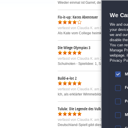
Wieder einmal ist Garret, der Exorzist aus de
We Car
Fix-it-up: Kates Abenteuer
We and ou
verfasst von
Claudia K.
am 06.04.2009 um 17
your devic
Als Kate vom College heimkommt, findet sie die
we and our 
disable th
You can re
Die Wiege Olympias 3
Manage Pref
webpage, if
verfasst von
Claudia K.
am 25.11.2011 um 10
Privacy Pol
Schulnoten - Spielidee: 1, Spielaufbau: 1, Ste
M
Build-a-lot 2
F
verfasst von
Claudia K.
am 22.05.2009 um 09
Ich, als erklärter Wimmebild/Rätsel/Puzzle/Ad
P
Tulula: Die Legende des Vulkans
M
verfasst von
Claudia K.
am 11.10.2010 um 10
Deutschland-Spielt gibt dieses Spiel heraus, 