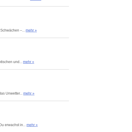
e Schwächen –...
mehr »
otischen und...
mehr »
das Unwetter...
mehr »
Du erwachst in...
mehr »