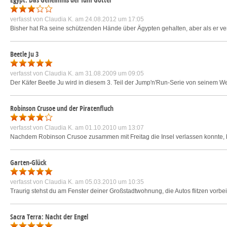
verfasst von
Claudia K.
am 24.08.2012 um 17:05
Bisher hat Ra seine schützenden Hände über Ägypten gehalten, aber als er ve
Beetle Ju 3
verfasst von
Claudia K.
am 31.08.2009 um 09:05
Der Käfer Beetle Ju wird in diesem 3. Teil der Jump'n'Run-Serie von seinem
Robinson Crusoe und der Piratenfluch
verfasst von
Claudia K.
am 01.10.2010 um 13:07
Nachdem Robinson Crusoe zusammen mit Freitag die Insel verlassen konnte, be
Garten-Glück
verfasst von
Claudia K.
am 05.03.2010 um 10:35
Traurig stehst du am Fenster deiner Großstadtwohnung, die Autos flitzen vorbei
Sacra Terra: Nacht der Engel