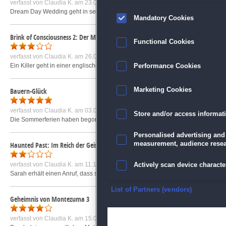
verfasst von
Claudia K.
am 23.08.2010 um 09:22
Dream Day Wedding geht in seine fünfte Runde. Diesmal geht es in derbelie
Mandatory Cookies
Brink of Consciousness 2: Der Mörder der einsamen Herzen
Functional Cookies
verfasst von
Claudia K.
am 26.04.2013 um 17:57
Ein Killer geht in einer englischen Kleinstadt Ende des 19. Jahrhunderts um
Performance Cookies
Bauern-Glück
Marketing Cookies
verfasst von
Claudia K.
am 03.06.2011 um 08:37
Store and/or access informat
Die Sommerferien haben begonnen. Tom freut sich, dass er nun den ganzen Ta
Personalised advertising and
measurement, audience resea
Haunted Past: Im Reich der Geister Sammleredition
verfasst von
Claudia K.
am 11.10.2012 um 18:48
Actively scan device character
Sarah erhält einen Anruf, dass sie in Herrenhaus geerbt habe. Auf die Idee mal
Ensure security, prevent and d
List of Partners (vendors)
Geheimnis von Montezuma 3
Deliver and present advertisi
verfasst von
Claudia K.
am 15.07.2011 um 08:18