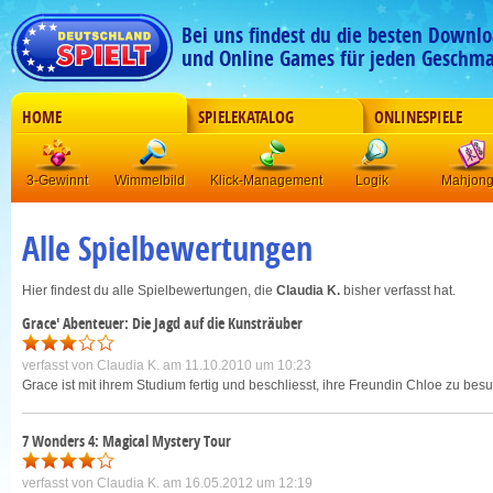
Bei uns findest du die besten Downlo
und Online Games für jeden Geschma
HOME
SPIELEKATALOG
ONLINESPIELE
3-Gewinnt
Wimmelbild
Klick-Management
Logik
Mahjon
Alle Spielbewertungen
Hier findest du alle Spielbewertungen, die
Claudia K.
bisher verfasst hat.
Grace' Abenteuer: Die Jagd auf die Kunsträuber
verfasst von
Claudia K.
am 11.10.2010 um 10:23
Grace ist mit ihrem Studium fertig und beschliesst, ihre Freundin Chloe zu besuc
7 Wonders 4: Magical Mystery Tour
verfasst von
Claudia K.
am 16.05.2012 um 12:19