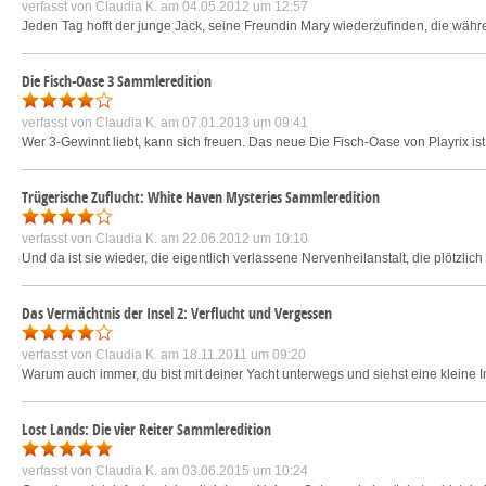
verfasst von
Claudia K.
am 04.05.2012 um 12:57
Jeden Tag hofft der junge Jack, seine Freundin Mary wiederzufinden, die wäh
Die Fisch-Oase 3 Sammleredition
verfasst von
Claudia K.
am 07.01.2013 um 09:41
Wer 3-Gewinnt liebt, kann sich freuen. Das neue Die Fisch-Oase von Playrix is
Trügerische Zuflucht: White Haven Mysteries Sammleredition
verfasst von
Claudia K.
am 22.06.2012 um 10:10
Und da ist sie wieder, die eigentlich verlassene Nervenheilanstalt, die plötzlich 
Das Vermächtnis der Insel 2: Verflucht und Vergessen
verfasst von
Claudia K.
am 18.11.2011 um 09:20
Warum auch immer, du bist mit deiner Yacht unterwegs und siehst eine kleine In
Lost Lands: Die vier Reiter Sammleredition
verfasst von
Claudia K.
am 03.06.2015 um 10:24