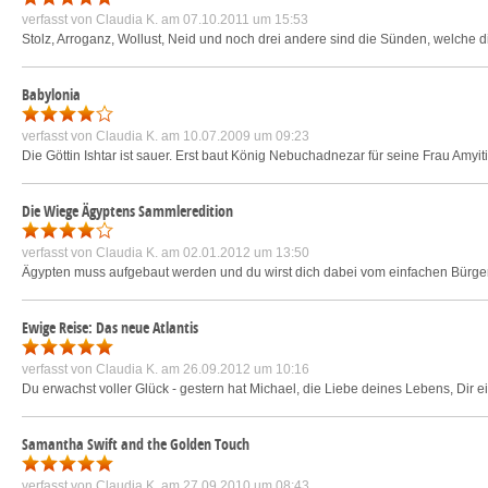
verfasst von
Claudia K.
am 07.10.2011 um 15:53
Stolz, Arroganz, Wollust, Neid und noch drei andere sind die Sünden, welche d
Babylonia
verfasst von
Claudia K.
am 10.07.2009 um 09:23
Die Göttin Ishtar ist sauer. Erst baut König Nebuchadnezar für seine Frau Amy
Die Wiege Ägyptens Sammleredition
verfasst von
Claudia K.
am 02.01.2012 um 13:50
Ägypten muss aufgebaut werden und du wirst dich dabei vom einfachen Bürger 
Ewige Reise: Das neue Atlantis
verfasst von
Claudia K.
am 26.09.2012 um 10:16
Du erwachst voller Glück - gestern hat Michael, die Liebe deines Lebens, Dir e
Samantha Swift and the Golden Touch
verfasst von
Claudia K.
am 27.09.2010 um 08:43