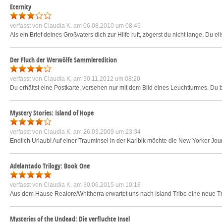
Eternity
verfasst von
Claudia K.
am 06.08.2010 um 08:46
Als ein Brief deines Großvaters dich zur Hilfe ruft, zögerst du nicht lange. Du e
Der Fluch der Werwölfe Sammleredition
verfasst von
Claudia K.
am 30.11.2012 um 08:20
Du erhältst eine Postkarte, versehen nur mit dem Bild eines Leuchtturmes. Du bi
Mystery Stories: Island of Hope
verfasst von
Claudia K.
am 26.03.2009 um 23:34
Endlich Urlaub! Auf einer Trauminsel in der Karibik möchte die New Yorker Jour
Adelantado Trilogy: Book One
verfasst von
Claudia K.
am 30.06.2015 um 10:18
Aus dem Hause Realore/Whitherra erwartet uns nach Island Tribe eine neue Tri
Mysteries of the Undead: Die verfluchte Insel