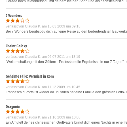
Gerade noch telefonierst du mit deinem kleinen Sohn und als nächstes bist du in 
7 Wonders
verfasst von
Claudia K.
am 15.03.2009 um 09:18
Bei 7 Wonders begibst du dich auf eine Reise zu den bedeutendsten Bauwerken
Chainz Galaxy
verfasst von
Claudia K.
am 06.07.2011 um 13:19
"Welterschaffung mit den Göttern - Professionelle Ergebnisse in nur 7 Tagen" 
Geheime Fälle: Vermisst in Rom
verfasst von
Claudia K.
am 11.12.2009 um 10:45
Francesca diPorta ist wieder da. In Italien hat eine Familie den grössten Lotto-J
Dragonia
verfasst von
Claudia K.
am 21.10.2009 um 10:08
Ein Amulett deines chinesischen Großvaters bringt dich eines Nachts in eine f