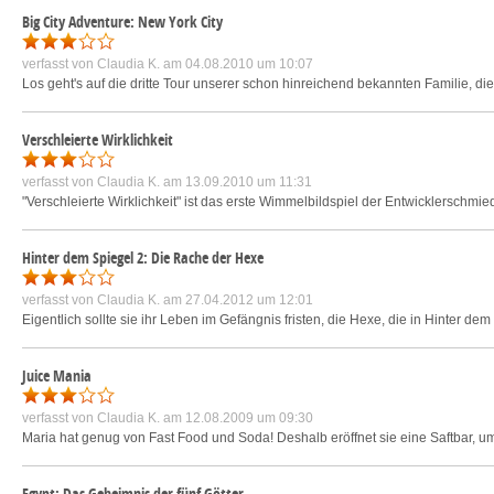
Big City Adventure: New York City
verfasst von
Claudia K.
am 04.08.2010 um 10:07
Los geht's auf die dritte Tour unserer schon hinreichend bekannten Familie, d
Verschleierte Wirklichkeit
verfasst von
Claudia K.
am 13.09.2010 um 11:31
"Verschleierte Wirklichkeit" ist das erste Wimmelbildspiel der Entwicklerschmi
Hinter dem Spiegel 2: Die Rache der Hexe
verfasst von
Claudia K.
am 27.04.2012 um 12:01
Eigentlich sollte sie ihr Leben im Gefängnis fristen, die Hexe, die in Hinter d
Juice Mania
verfasst von
Claudia K.
am 12.08.2009 um 09:30
Maria hat genug von Fast Food und Soda! Deshalb eröffnet sie eine Saftbar, um
Egypt: Das Geheimnis der fünf Götter