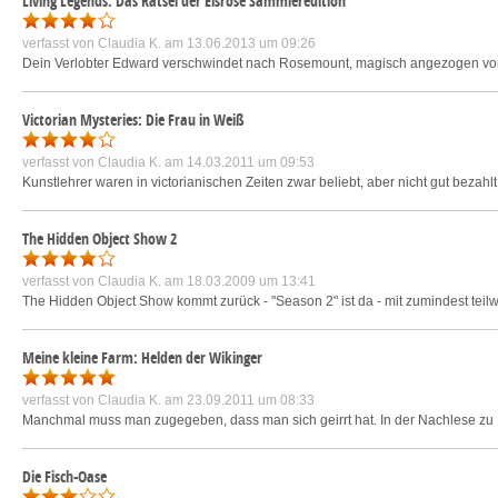
Living Legends: Das Rätsel der Eisrose Sammleredition
verfasst von
Claudia K.
am 13.06.2013 um 09:26
Dein Verlobter Edward verschwindet nach Rosemount, magisch angezogen von Etwa
Victorian Mysteries: Die Frau in Weiß
verfasst von
Claudia K.
am 14.03.2011 um 09:53
Kunstlehrer waren in victorianischen Zeiten zwar beliebt, aber nicht gut bezahl
The Hidden Object Show 2
verfasst von
Claudia K.
am 18.03.2009 um 13:41
The Hidden Object Show kommt zurück - "Season 2" ist da - mit zumindest tei
Meine kleine Farm: Helden der Wikinger
verfasst von
Claudia K.
am 23.09.2011 um 08:33
Manchmal muss man zugegeben, dass man sich geirrt hat. In der Nachlese zu Me
Die Fisch-Oase