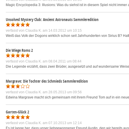
Magic Encyclopedia 3: Illusions: Was du siehst ist in diesem Spiel nicht immer
Unsolved Mystery Club: Ancient Astronauts Sammleredition
verfasst von
Claudia K.
am 14.03.2012 um 10:15
Weiß das Volk der Dogons wirklich schon seit Jahrhunderten von Sirius B? Ha
Die Wiege Roms 2
verfasst von
Claudia K.
am 08.04.2011 um 08:44
Die Legende erzählt, dass zwei Brüder, ausgesetzt und auf wundersame Weise 
Margrave: Die Tochter des Schmieds Sammleredition
verfasst von
Claudia K.
am 28.05.2013 um 09:56
Edwina Margrave macht sich gemeinsam mit ihrem Freund Tom auf in ein neues 
Garten-Glück 2
verfasst von
Claudia K.
am 07.10.2013 um 12:14
Es ist lange her, dass unser liebgewonnener Freund Austin, den wir bereits aus