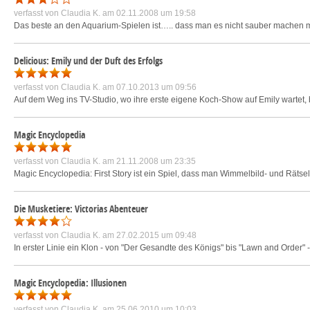
verfasst von
Claudia K.
am 02.11.2008 um 19:58
Das beste an den Aquarium-Spielen ist….. dass man es nicht sauber machen m
Delicious: Emily und der Duft des Erfolgs
verfasst von
Claudia K.
am 07.10.2013 um 09:56
Auf dem Weg ins TV-Studio, wo ihre erste eigene Koch-Show auf Emily wartet, 
Magic Encyclopedia
verfasst von
Claudia K.
am 21.11.2008 um 23:35
Magic Encyclopedia: First Story ist ein Spiel, dass man Wimmelbild- und Rätsel
Die Musketiere: Victorias Abenteuer
verfasst von
Claudia K.
am 27.02.2015 um 09:48
In erster Linie ein Klon - von "Der Gesandte des Königs" bis "Lawn and Order" 
Magic Encyclopedia: Illusionen
verfasst von
Claudia K.
am 25.06.2010 um 10:03