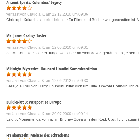
Ancient Spirits: Columbus' Legacy
verfasst von
Claudia K.
am 22.12.2010 um 09:36
Christoph Kolumbus ist ein Held, der für Filme und Bücher wie geschaffen ist.
Mr. Jones Grabgeflüster
verfasst von
Claudia K.
am 12.05.2010 um 09:31
Als Mr. Jones ein kleiner Junge war, ob er da wohl davon geträumt hat, einen 
Midnight Mysteries: Haunted Houdini Sammleredition
verfasst von
Claudia K.
am 12.09.2012 um 09:33
Bess, die Frau von Harry Houndini, bittet dich um Hilfe. Obwohl Houndini ihr 
Build-a-lot 3: Passport to Europe
verfasst von
Claudia K.
am 20.07.2009 um 09:14
Es gibt Momente, da kommt mir Bridney Spears in den Kopf: Ups, I did it again 
Frankenstein: Meister des Schreckens