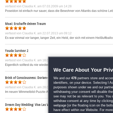
verfasst von
Claudia K.
am 07.03.2009 um 14:28
Poseidon ist einfach nur sauer, dass die Bewohner von Atlantis das schöne Le
Moai: Erschaffe deinen Traum
verfasst von
Claudia K.
am 22.07.2013 um 09:12
Es war einmal vor langer, langer Zeit, ein Held, der sich mit einem Heißluftbal
Youda Survivor 2
verfasst von
Claudia K.
am 18.05.2011 um 12:29
Eigentlich solltest du nie wieder auf die Insel zurückkehren, nachdem du in You
We Care About Your Pri
Brink of Consciousness: Dorian-Gray-Syndrom Sammleredition
We and our
478
partners store and acces
identifiers, on your device. Selecting I 
verfasst von
Claudia K.
am 28.05.2012 um 17:25
purposes shown under we and our partners
Im neuen Wimmelbild-Puzzle-Abenteuer von MagicIndie (The Fool) begleitest du
withdrawing your consent will disable th
see may not be as relevant to you. You 
withdraw consent at any time by clickin
Dream Day Wedding: Viva Las Vegas
webpage [or the floating icon on the botto
have effect within our Website. For more 