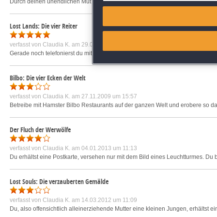
Durch deinen unendlichen Mut hast du auf der Reise durch den gefährlichen 
Match and combine data from
Lost Lands: Die vier Reiter
Link different devices
verfasst von
Claudia K.
am 29.06.2015 um 08:49
Gerade noch telefonierst du mit deinem kleinen Sohn und als nächstes bist du in 
Identify devices based on inf
Bilbo: Die vier Ecken der Welt
Save and communicate priva
verfasst von
Claudia K.
am 27.11.2009 um 15:57
Betreibe mit Hamster Bilbo Restaurants auf der ganzen Welt und erobere so das
Der Fluch der Werwölfe
verfasst von
Claudia K.
am 04.01.2013 um 11:13
Du erhältst eine Postkarte, versehen nur mit dem Bild eines Leuchtturmes. Du bi
Lost Souls: Die verzauberten Gemälde
verfasst von
Claudia K.
am 14.03.2012 um 11:09
Du, also offensichtlich alleinerziehende Mutter eine kleinen Jungen, erhältst