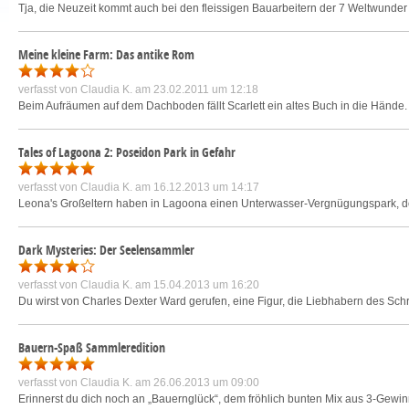
Tja, die Neuzeit kommt auch bei den fleissigen Bauarbeitern der 7 Weltwunder an.
Meine kleine Farm: Das antike Rom
verfasst von
Claudia K.
am 23.02.2011 um 12:18
Beim Aufräumen auf dem Dachboden fällt Scarlett ein altes Buch in die Hände. S
Tales of Lagoona 2: Poseidon Park in Gefahr
verfasst von
Claudia K.
am 16.12.2013 um 14:17
Leona's Großeltern haben in Lagoona einen Unterwasser-Vergnügungspark, doc
Dark Mysteries: Der Seelensammler
verfasst von
Claudia K.
am 15.04.2013 um 16:20
Du wirst von Charles Dexter Ward gerufen, eine Figur, die Liebhabern des Schrift
Bauern-Spaß Sammleredition
verfasst von
Claudia K.
am 26.06.2013 um 09:00
Erinnerst du dich noch an „Bauernglück“, dem fröhlich bunten Mix aus 3-Gewi