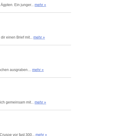
Ägpten. Ein junger...
mehr »
r einen Brief mit...
mehr »
rnchen ausgraben....
mehr »
dich gemeinsam mit...
mehr »
Crusoe vor fast 300...
mehr »