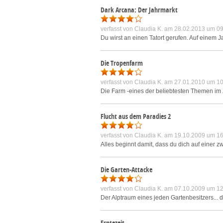
Dark Arcana: Der Jahrmarkt
verfasst von
Claudia K.
am 28.02.2013 um 09
Du wirst an einen Tatort gerufen. Auf einem 
Die Tropenfarm
verfasst von
Claudia K.
am 27.01.2010 um 10
Die Farm -eines der beliebtesten Themen im 
Flucht aus dem Paradies 2
verfasst von
Claudia K.
am 19.10.2009 um 16
Alles beginnt damit, dass du dich auf einer 
Die Garten-Attacke
verfasst von
Claudia K.
am 07.10.2009 um 12
Der Alptraum eines jeden Gartenbesitzers... 
Erntezeit