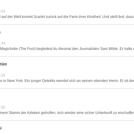
:04
uf der Welt kommt Scarlet zurück auf die Farm ihrer Kindheit. Und stellt fest, dass 
m
:44
icIndie (The Fool) begleitest du diesmal den Journalisten Sam Wilde. Er hatte ei
ition
:39
in New York. Ein junger Detektiv wendet sich an seinen obersten Herrn. Er ist der 
:30
 einem Stamm der Azteken geholfen, sich wieder eine sicher Unterkunft zu erschaff
i