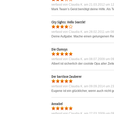
verfasst von
Claudia K.
am 21.03.2012 um 12
Mark Twain’s Geist benötigt deine Hilfe. Als T
City Sights: Hello Seattle!
verfasst von
Claudia K.
am 28.02.2011 um 08
Deine Aufgabe: Mache einen gelungenen Reisef
Die Clumsys
verfasst von
Claudia K.
am 08.07.2009 um 09
Albert ist sicherlich der coolste Opa aller Z
Der bartlose Zauberer
verfasst von
Claudia K.
am 09.09.2014 um 23
Eugene ist ein glücklicher, wenn auch nicht 
Annabel
verfasst von
Claudia K.
am 27.03.2009 um 09