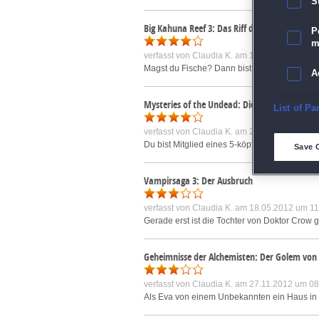
S
Big Kahuna Reef 3: Das Riff der Götter
P
m
verfasst von
Claudia K.
am 14.12.2012 um 09
Magst du Fische? Dann bist du bei Big Kahuna
A
Mysteries of the Undead: Die verfluchte Insel
E
List of Pa
verfasst von
Claudia K.
am 28.06.2013 um 11
D
Du bist Mitglied eines 5-köpfigen Rettungste
Save 
M
Vampirsaga 3: Der Ausbruch
verfasst von
Claudia K.
am 18.05.2012 um 11
L
Gerade erst ist die Tochter von Doktor Crow g
I
Geheimnisse der Alchemisten: Der Golem von
S
verfasst von
Claudia K.
am 27.11.2012 um 08
Als Eva von einem Unbekannten ein Haus in Pra
Sho