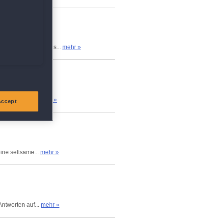
bt, der Zweck deines...
mehr »
l mit weißen...
mehr »
Accept
eine seltsame...
mehr »
Antworten auf...
mehr »