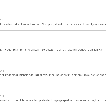
:06
 Scarlett hat sich eine Farm am Nordpol gekauft, doch als sie ankommt, stellt sie fest.
:45
 Wieder pflanzen und ernten? So etwas in der Art habe ich gedacht, als ich Farm Cr
:46
 ruft, zögerst du nicht lange. Du eilst zu ihm und darfst zu deinem Erstaunen erleben
:01
eine Farm Fan. Ich habe alle Spiele der Folge gespielt und zwar so lange, bis ich a