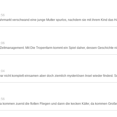
:56
Jahrmarkt verschwand eine junge Mutter spurlos, nachdem sie mit ihrem Kind das H
:06
Zeitmanagement. Mit Die Tropenfarm kommt ein Spiel daher, dessen Geschichte nich
:04
zwar nicht komplett einsamen aber doch ziemlich mysteriösen Insel wieder findest. 
:56
da kommen zuerst die flotten Fliegen und dann die kecken Käfer, da kommen Große 