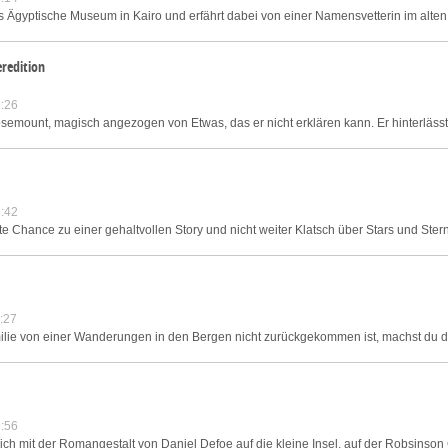
 Ägyptische Museum in Kairo und erfährt dabei von einer Namensvetterin im alten 
eredition
:26
mount, magisch angezogen von Etwas, das er nicht erklären kann. Er hinterlässt di
:42
hte Chance zu einer gehaltvollen Story und nicht weiter Klatsch über Stars und Ste
:27
amilie von einer Wanderungen in den Bergen nicht zurückgekommen ist, machst du 
:56
h mit der Romangestalt von Daniel Defoe auf die kleine Insel, auf der Robsinson 