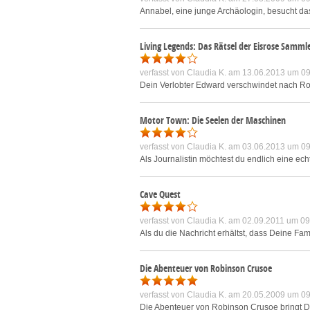
Annabel, eine junge Archäologin, besucht das
Living Legends: Das Rätsel der Eisrose Samml
verfasst von
Claudia K.
am 13.06.2013 um 09
Dein Verlobter Edward verschwindet nach Rose
Motor Town: Die Seelen der Maschinen
verfasst von
Claudia K.
am 03.06.2013 um 09
Als Journalistin möchtest du endlich eine ec
Cave Quest
verfasst von
Claudia K.
am 02.09.2011 um 09
Als du die Nachricht erhältst, dass Deine F
Die Abenteuer von Robinson Crusoe
verfasst von
Claudia K.
am 20.05.2009 um 09
Die Abenteuer von Robinson Crusoe bringt Dic