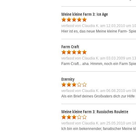
Meine kleine Farm 3: Ice Age
verfasst von
Claudia K.
am 12.03.2010 um 10
Hier ist es, das neue Meine kleine Farm- Spiel.
Farm Craft
verfasst von
Claudia K.
am 03.03.2009 um 13
Farm Craft... aha. Hmmm, noch ein Farm Spiel?
Eternity
verfasst von
Claudia K.
am 06.08.2010 um 08
Als ein Brief deines Großvaters dich zur Hilfe
Meine kleine Farm 3: Russisches Roulette
verfasst von
Claudia K.
am 25.05.2010 um 18
Ich bin ein bekennender, fanatischer Meine kl