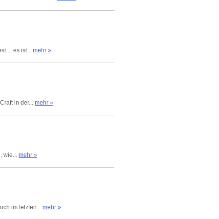
... es ist...
mehr »
aft in der...
mehr »
, wie...
mehr »
uch im letzten...
mehr »