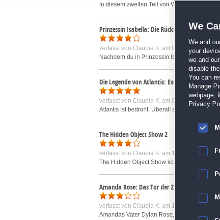
In diesem zweiten Teil von World Mosaics wirs
We Car
Prinzessin Isabella: Die Rückkehr des Fluche
We and ou
verfasst von
Claudia K.
am 07.10.2011 um 14
your devic
Nachdem du in Prinzessin Isabella: Der Fluch
we and our 
disable th
You can re
Die Legende von Atlantis: Exodus
Manage Pref
webpage, if
verfasst von
Claudia K.
am 07.05.2012 um 09
Privacy Pol
Atlantis ist bedroht. Überall sind Menschen n
M
The Hidden Object Show 2
F
verfasst von
Claudia K.
am 18.03.2009 um 13
The Hidden Object Show kommt zurück - "Seas
P
Amanda Rose: Das Tor der Zeit
M
verfasst von
Claudia K.
am 12.10.2011 um 09
Amandas Vater Dylan Rose, Anwalt und erfahre