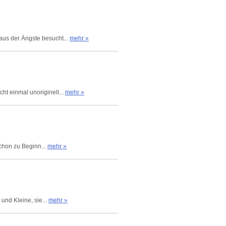
aus der Ängste besucht...
mehr »
t einmal unoriginell...
mehr »
Schon zu Beginn...
mehr »
und Kleine, sie...
mehr »