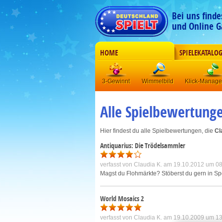
Bei uns find
und Online G
HOME
SPIELEKATALO
3-Gewinnt
Wimmelbild
Klick-Manag
Alle Spielbewertung
Hier findest du alle Spielbewertungen, die
Cl
Antiquarius: Die Trödelsammler
verfasst von
Claudia K.
am 19.10.2012 um 08
Magst du Flohmärkte? Stöberst du gern in S
World Mosaics 2
verfasst von
Claudia K.
am 19.10.2009 um 13