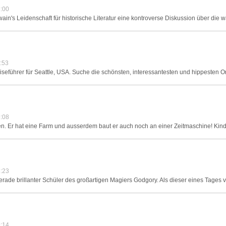
:00
wain's Leidenschaft für historische Literatur eine kontroverse Diskussion über die w
:53
ührer für Seattle, USA. Suche die schönsten, interessantesten und hippesten Orte 
:08
eiten. Er hat eine Farm und ausserdem baut er auch noch an einer Zeitmaschine! Kind
:23
gerade brillanter Schüler des großartigen Magiers Godgory. Als dieser eines Tages
:14