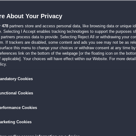
t du durch die defekte magische Sanduhr ganz tief in die Vergangenheit katapultiert 
e About Your Privacy
s Sammleredition
r
478
partners store and access personal data, like browsing data or unique ide
:52
e. Selecting I Accept enables tracking technologies to support the purposes 
 der Hexe die böse Hexe besiegt hattest, konnte Isabella Prinz Adam heiraten und s
partners process data to provide. Selecting Reject All or withdrawing your con
em. If trackers are disabled, some content and ads you see may not be as rel
surface this menu to change your choices or withdraw consent at any time by 
erences link on the bottom of the webpage [or the floating icon on the bottom
 applicable]. Your choices will have effect within our Website. For more details
:33
icy.
ach Unwettern vom Rest des Landes abgeschlossen. Es gibt zwei Dinge, die Atlantis 
andatory Cookies
unctional Cookies
:41
on 2" ist da - mit zumindest teilweise besseren Grafiken, etwas besseren Miniga
erformance Cookies
arketing Cookies
:01
ner Pilot, erhält einen überraschenden Anruf. Ein Freund bittet um Hilfe und Dyla