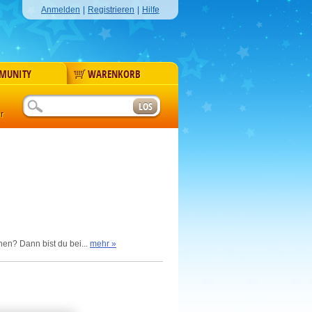
Anmelden
|
Registrieren
|
Hilfe
MUNITY
WARENKORB
r
en? Dann bist du bei...
mehr »