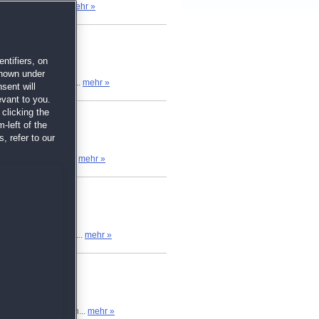
- bis hinein in...
mehr »
ntifiers, on
shown under
ie lebten glücklich...
mehr »
sent will
evant to you.
clicking the
-left of the
, refer to our
jetzt braucht: ein...
mehr »
mes und noch länger...
mehr »
n macht sich auf den...
mehr »