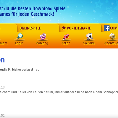
est du die besten Download Spiele
ames für jeden Geschmack!
G
ONLINESPIELE
VORTEILSKARTE
COM
ement
Logik
Mahjong
Action
Solitaire
Abenteue
en
audia K.
bisher verfasst hat.
:13
peichern und Keller von Leuten herum, immer auf der Suche nach einem Schnäppch
:52