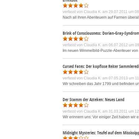
verfasst von
Claudia K.
am 29.07.2011 um 08
Nach all ihren Abenteuern auf Farmen überall a
Brink of Consciousness: Dorian-Gray-Syndro
verfasst von
Claudia K.
am 06.07.2012 um 09
Im neuen Wimmelbild-Puzzle-Abenteuer von Mag
Cursed Fates: Der kopflose Reiter Sammlered
verfasst von
Claudia K.
am 07.05.2013 um 11
Wir schreiben das Jahr 1799 und befinden uns 
Der Stamm der Azteken: Neues Land
verfasst von
Claudia K.
am 31.03.2011 um 12
Wir erinnern uns: Vor einiger Zeit haben wir
Midnight Mysteries: Teufel auf dem Mississipp