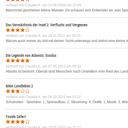
verfasst von
Claudia K.
am 14.09.2009 um 10:49
Manchmal geschehen kleine Wunder. Da schauen sich Entwickler an, was Spiel
Das Vermächtnis der Insel 2: Verflucht und Vergessen
verfasst von
Claudia K.
am 18.11.2011 um 09:20
Warum auch immer, du bist mit deiner Yacht unterwegs und siehst eine kleine In
Die Legende von Atlantis: Exodus
verfasst von
Claudia K.
am 07.05.2012 um 09:33
Atlantis ist bedroht. Überall sind Menschen nach Unwettern vom Rest des Landes
Mein Landleben 2
verfasst von
Claudia K.
am 26.10.2011 um 10:22
Schulnoten - Spielidee: 1, Spielaufbau: 2, Steuerung: 4, Grafik: 1, Musik: 3, Wi
Youda Safari
verfasst von
Claudia K.
am 19.05.2010 um 11:17