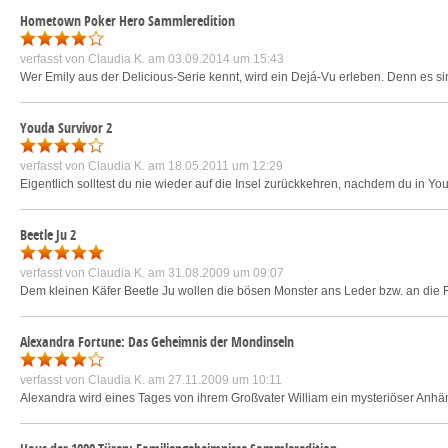
Hometown Poker Hero Sammleredition
verfasst von
Claudia K.
am 03.09.2014 um 15:43
Wer Emily aus der Delicious-Serie kennt, wird ein Dejá-Vu erleben. Denn es si
Youda Survivor 2
verfasst von
Claudia K.
am 18.05.2011 um 12:29
Eigentlich solltest du nie wieder auf die Insel zurückkehren, nachdem du in You
Beetle Ju 2
verfasst von
Claudia K.
am 31.08.2009 um 09:07
Dem kleinen Käfer Beetle Ju wollen die bösen Monster ans Leder bzw. an die Fl
Alexandra Fortune: Das Geheimnis der Mondinseln
verfasst von
Claudia K.
am 27.11.2009 um 10:11
Alexandra wird eines Tages von ihrem Großvater William ein mysteriöser Anhän