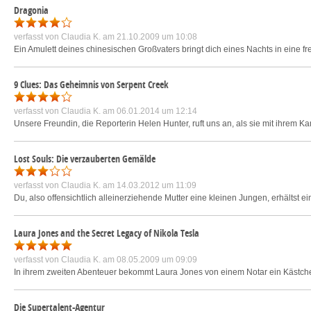
Dragonia
verfasst von
Claudia K.
am 21.10.2009 um 10:08
Ein Amulett deines chinesischen Großvaters bringt dich eines Nachts in eine f
9 Clues: Das Geheimnis von Serpent Creek
verfasst von
Claudia K.
am 06.01.2014 um 12:14
Unsere Freundin, die Reporterin Helen Hunter, ruft uns an, als sie mit ihrem K
Lost Souls: Die verzauberten Gemälde
verfasst von
Claudia K.
am 14.03.2012 um 11:09
Du, also offensichtlich alleinerziehende Mutter eine kleinen Jungen, erhältst
Laura Jones and the Secret Legacy of Nikola Tesla
verfasst von
Claudia K.
am 08.05.2009 um 09:09
In ihrem zweiten Abenteuer bekommt Laura Jones von einem Notar ein Kästchen.
Die Supertalent-Agentur