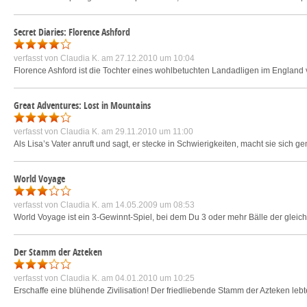
Secret Diaries: Florence Ashford
verfasst von
Claudia K.
am 27.12.2010 um 10:04
Florence Ashford ist die Tochter eines wohlbetuchten Landadligen im England vo
Great Adventures: Lost in Mountains
verfasst von
Claudia K.
am 29.11.2010 um 11:00
Als Lisa’s Vater anruft und sagt, er stecke in Schwierigkeiten, macht sie sich
World Voyage
verfasst von
Claudia K.
am 14.05.2009 um 08:53
World Voyage ist ein 3-Gewinnt-Spiel, bei dem Du 3 oder mehr Bälle der gleich
Der Stamm der Azteken
verfasst von
Claudia K.
am 04.01.2010 um 10:25
Erschaffe eine blühende Zivilisation! Der friedliebende Stamm der Azteken lebte