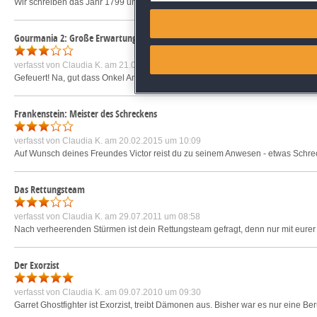
Wir schreiben das Jahr 1799 und befinden uns in New York. Ein junger Detektiv 
Match and combine data from
Gourmania 2: Große Erwartungen
Link different devices
verfasst von
Claudia K.
am 21.03.2011 um 10:19
Gefeuert! Na, gut dass Onkel Antonio noch ein altes Bistro hat. Das muss zwar 
Identify devices based on inf
Frankenstein: Meister des Schreckens
Save and communicate priva
verfasst von
Claudia K.
am 20.02.2015 um 10:09
Auf Wunsch deines Freundes Victor reist du zu seinem Anwesen - etwas Schreckl
Das Rettungsteam
verfasst von
Claudia K.
am 29.07.2011 um 08:58
Nach verheerenden Stürmen ist dein Rettungsteam gefragt, denn nur mit eurer H
Der Exorzist
verfasst von
Claudia K.
am 09.07.2010 um 09:30
Garret Ghostfighter ist Exorzist, treibt Dämonen aus. Bisher war es nur eine B