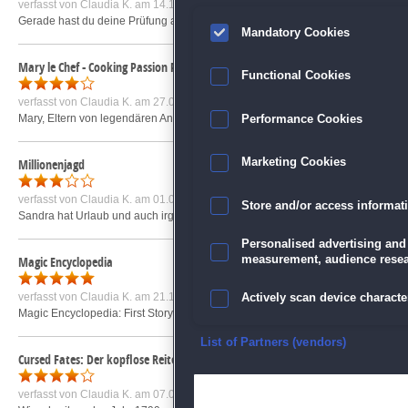
verfasst von
Claudia K.
am 14.12.2009 um 10:36
Gerade hast du deine Prüfung an der Akademie für Magier geschafft, da geht e
Mandatory Cookies
Mary le Chef - Cooking Passion Platinum Edition
Functional Cookies
verfasst von
Claudia K.
am 27.02.2017 um 13:40
Mary, Eltern von legendären Anwälten, arbeitet in einer Kanzlei und steht kurz
Performance Cookies
Millionenjagd
Marketing Cookies
verfasst von
Claudia K.
am 01.02.2010 um 09:53
Store and/or access informat
Sandra hat Urlaub und auch irgendwie Langeweile. Da entdeckt sie in der Zeitu
Personalised advertising and
measurement, audience resea
Magic Encyclopedia
verfasst von
Claudia K.
am 21.11.2008 um 23:35
Actively scan device character
Magic Encyclopedia: First Story ist ein Spiel, dass man Wimmelbild- und Rätsel
Ensure security, prevent and d
List of Partners (vendors)
Cursed Fates: Der kopflose Reiter Sammleredition
Deliver and present advertisi
verfasst von
Claudia K.
am 07.05.2013 um 11:39