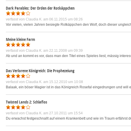
Dark Parables: Der Orden der Rotkäppchen
verfasst von
Claudia K.
am 06.11.2015 um 08:26
Vor vielen, vielen Jahren besiegte Rotkäppchen den Wolf, doch dieser unglei
Meine kleine Farm
verfasst von
Claudia K.
am 22.11.2008 um 09:39
Ab und an kommt es vor, dass man den Titel eines Spieles liest, mässig interessi
Das Verlorene Königreich: Die Prophezeiung
verfasst von
Claudia K.
am 15.12.2010 um 10:08
Balaak, ein böser Magier ist in das Königreich Rosefal eingedrungen und will es
Twisted Lands 2: Schlaflos
verfasst von
Claudia K.
am 27.10.2011 um 15:54
Du erwachst festgeschnallt auf einem Krankenbett und wie im Traum erfährst d