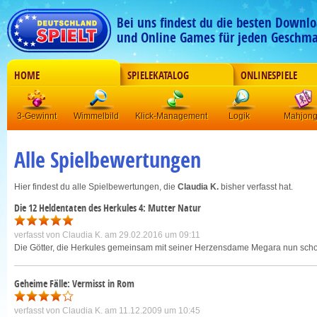
Bei uns findest du die besten Downlo
und Online Games für jeden Geschma
HOME
SPIELEKATALOG
ONLINESPIELE
3-Gewinnt
Wimmelbild
Klick-Management
Logik
Mahjon
Alle Spielbewertungen
Hier findest du alle Spielbewertungen, die
Claudia K.
bisher verfasst hat.
Die 12 Heldentaten des Herkules 4: Mutter Natur
verfasst von
Claudia K.
am 29.02.2016 um 09:11
Die Götter, die Herkules gemeinsam mit seiner Herzensdame Megara nun schon me
Geheime Fälle: Vermisst in Rom
verfasst von
Claudia K.
am 11.12.2009 um 10:45