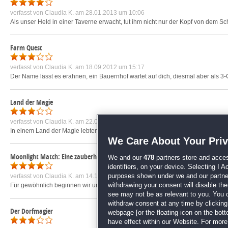
verfasst von
Claudia K.
am 28.01.2013 um 10:06
Als unser Held in einer Taverne erwacht, tut ihm nicht nur der Kopf von dem Sc
Farm Quest
verfasst von
Claudia K.
am 18.09.2012 um 15:17
Der Name lässt es erahnen, ein Bauernhof wartet auf dich, diesmal aber als 3-
Land der Magie
verfasst von
Claudia K.
am 22.01.2010 um 09:10
In einem Land der Magie lebten Hexen, Zauberer, Feen und Fabelwesen in Ein
We Care About Your Pri
Moonlight Match: Eine zauberhafte Nacht
We and our
478
partners store and acces
identifiers, on your device. Selecting I 
verfasst von
Claudia K.
am 14.11.2012 um 08:29
purposes shown under we and our partners
Für gewöhnlich beginnen wir unsere Nachlese mit den Umrissen der Geschichte
withdrawing your consent will disable th
see may not be as relevant to you. You 
withdraw consent at any time by clickin
Der Dorfmagier
webpage [or the floating icon on the botto
have effect within our Website. For more 