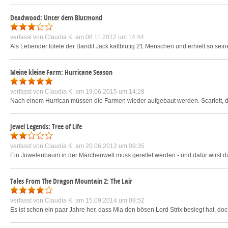
Deadwood: Unter dem Blutmond
verfasst von
Claudia K.
am 08.11.2012 um 14:44
Als Lebender tötete der Bandit Jack kaltblütig 21 Menschen und erhielt so sein
Meine kleine Farm: Hurricane Season
verfasst von
Claudia K.
am 19.06.2015 um 14:28
Nach einem Hurrican müssen die Farmen wieder aufgebaut werden. Scarlett, di
Jewel Legends: Tree of Life
verfasst von
Claudia K.
am 20.06.2012 um 09:35
Ein Juwelenbaum in der Märchenwelt muss gerettet werden - und dafür wirst du
Tales From The Dragon Mountain 2: The Lair
verfasst von
Claudia K.
am 15.09.2014 um 09:52
Es ist schon ein paar Jahre her, dass Mia den bösen Lord Strix besiegt hat, do