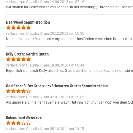
verfasst von
Claudia K.
am 14.06.2013 um 07:16
Wir starten im Polizeirevier von Atlantis, in der Abteilung „Chronologie“. Dort er
Nearwood Sammleredition
verfasst von
Claudia K.
am 20.12.2013 um 10:36
Nachdem unsere Mutter unter mysteriösen Umständen verstorben ist, erhalten 
Kelly Green: Garden Queen
verfasst von
Claudia K.
am 18.08.2010 um 08:44
Eigentlich sieht sich Kelly als echtes Stadtmädchen und das Kochen zieht sie ei
Goldfieber 3: Der Schatz des Schwarzen Ordens Sammleredition
verfasst von
Claudia K.
am 02.01.2013 um 10:05
Als unser Held in einer Taverne erwacht, tut ihm nicht nur der Kopf von dem Sc
Robins Insel-Abenteuer
verfasst von
Claudia K.
am 05.10.2011 um 10:15