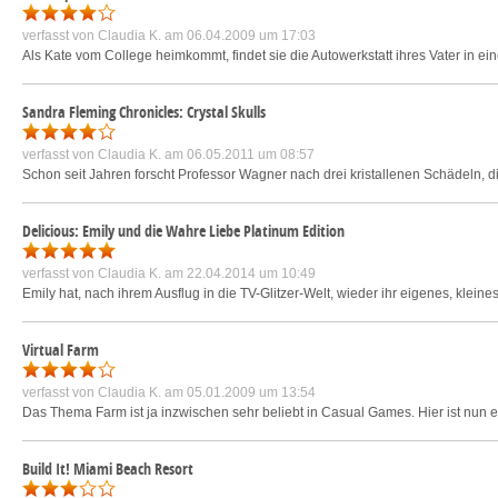
verfasst von
Claudia K.
am 06.04.2009 um 17:03
Als Kate vom College heimkommt, findet sie die Autowerkstatt ihres Vater in eine
Sandra Fleming Chronicles: Crystal Skulls
verfasst von
Claudia K.
am 06.05.2011 um 08:57
Schon seit Jahren forscht Professor Wagner nach drei kristallenen Schädeln, di
Delicious: Emily und die Wahre Liebe Platinum Edition
verfasst von
Claudia K.
am 22.04.2014 um 10:49
Emily hat, nach ihrem Ausflug in die TV-Glitzer-Welt, wieder ihr eigenes, kleines 
Virtual Farm
verfasst von
Claudia K.
am 05.01.2009 um 13:54
Das Thema Farm ist ja inzwischen sehr beliebt in Casual Games. Hier ist nun ein
Build It! Miami Beach Resort