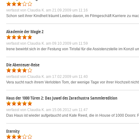
verfasst von
Claudia K.
am 21.09.2009 um 11:16
Schon seit ihrer Kindheit träumt Leeloo davon, im Filmgeschäft Karriere zu mach
Akademie der Magie 2
verfasst von
Claudia K.
am 09.10.2009 um 11:59
Irene bewirbt sich in der Festung von Tirisfal für die Assistenzstelle im Konz
Die Abenteuer-Reise
verfasst von
Claudia K.
am 17.02.2009 um 11:40
Vera sucht nach ihrem Verlobten Tom, der wenige Tage vor ihrer Hochzeit nicht a
Haus der 1000 Türen 2: Das Juwel des Zarathustra Sammleredition
verfasst von
Claudia K.
am 15.06.2012 um 11:47
Das Haus ist wieder aufgetaucht und Kate Reed, die in House of 1000 Doors: F
Eternity