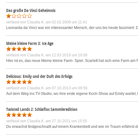
Das große Da Vinci Geheimnis
verfasst von
Claudia K.
am 02.02.2009 um 11:41
Leonarda da Vinci war ein interessanter Mensch, der uns bis heute fasziniert. D
Meine kleine Farm 3: Ice Age
verfasst von
Claudia K.
am 12.03.2010 um 10:06
Hier ist es, das neue Meine kleine Farm- Spiel. Scarlett hat sich eine Farm am Nor
Delicious: Emily und der Duft des Erfolgs
verfasst von
Claudia K.
am 07.10.2013 um 09:56
Auf dem Weg ins TV-Studio, wo ihre erste eigene Koch-Show auf Emily wartet, 
Twisted Lands 2: Schlaflos Sammleredition
verfasst von
Claudia K.
am 27.10.2011 um 15:55
Du erwachst festgeschnallt auf einem Krankenbett und wie im Traum erfährst d