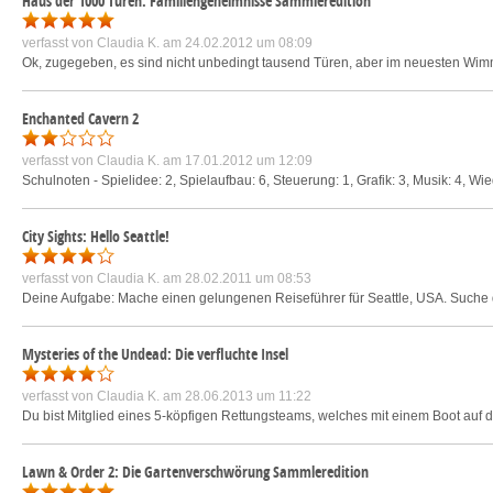
Haus der 1000 Türen: Familiengeheimnisse Sammleredition
verfasst von
Claudia K.
am 24.02.2012 um 08:09
Ok, zugegeben, es sind nicht unbedingt tausend Türen, aber im neuesten Wimm
Enchanted Cavern 2
verfasst von
Claudia K.
am 17.01.2012 um 12:09
Schulnoten - Spielidee: 2, Spielaufbau: 6, Steuerung: 1, Grafik: 3, Musik: 4, Wied
City Sights: Hello Seattle!
verfasst von
Claudia K.
am 28.02.2011 um 08:53
Deine Aufgabe: Mache einen gelungenen Reiseführer für Seattle, USA. Suche die
Mysteries of the Undead: Die verfluchte Insel
verfasst von
Claudia K.
am 28.06.2013 um 11:22
Du bist Mitglied eines 5-köpfigen Rettungsteams, welches mit einem Boot auf d
Lawn & Order 2: Die Gartenverschwörung Sammleredition