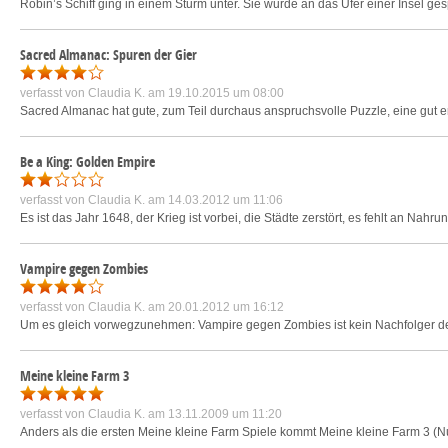
Robin’s Schiff ging in einem Sturm unter. Sie wurde an das Ufer einer Insel ge
Sacred Almanac: Spuren der Gier
verfasst von
Claudia K.
am 19.10.2015 um 08:00
Sacred Almanac hat gute, zum Teil durchaus anspruchsvolle Puzzle, eine gut e
Be a King: Golden Empire
verfasst von
Claudia K.
am 14.03.2012 um 11:06
Es ist das Jahr 1648, der Krieg ist vorbei, die Städte zerstört, es fehlt an Nahr
Vampire gegen Zombies
verfasst von
Claudia K.
am 20.01.2012 um 16:12
Um es gleich vorwegzunehmen: Vampire gegen Zombies ist kein Nachfolger des e
Meine kleine Farm 3
verfasst von
Claudia K.
am 13.11.2009 um 11:20
Anders als die ersten Meine kleine Farm Spiele kommt Meine kleine Farm 3 (N