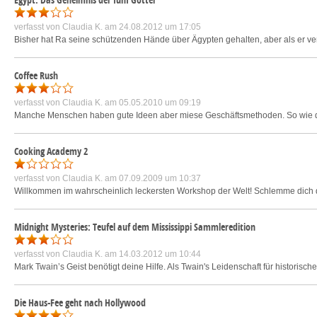
verfasst von
Claudia K.
am 24.08.2012 um 17:05
Bisher hat Ra seine schützenden Hände über Ägypten gehalten, aber als er ve
Coffee Rush
verfasst von
Claudia K.
am 05.05.2010 um 09:19
Manche Menschen haben gute Ideen aber miese Geschäftsmethoden. So wie der 
Cooking Academy 2
verfasst von
Claudia K.
am 07.09.2009 um 10:37
Willkommen im wahrscheinlich leckersten Workshop der Welt! Schlemme dich q
Midnight Mysteries: Teufel auf dem Mississippi Sammleredition
verfasst von
Claudia K.
am 14.03.2012 um 10:44
Mark Twain’s Geist benötigt deine Hilfe. Als Twain's Leidenschaft für historisch
Die Haus-Fee geht nach Hollywood