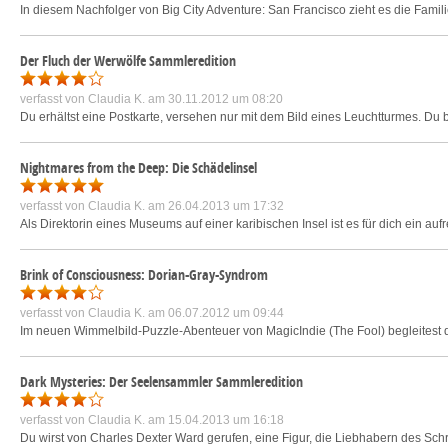
In diesem Nachfolger von Big City Adventure: San Francisco zieht es die Famil
Der Fluch der Werwölfe Sammleredition
verfasst von
Claudia K.
am 30.11.2012 um 08:20
Du erhältst eine Postkarte, versehen nur mit dem Bild eines Leuchtturmes. Du bi
Nightmares from the Deep: Die Schädelinsel
verfasst von
Claudia K.
am 26.04.2013 um 17:32
Als Direktorin eines Museums auf einer karibischen Insel ist es für dich ein 
Brink of Consciousness: Dorian-Gray-Syndrom
verfasst von
Claudia K.
am 06.07.2012 um 09:44
Im neuen Wimmelbild-Puzzle-Abenteuer von MagicIndie (The Fool) begleitest du
Dark Mysteries: Der Seelensammler Sammleredition
verfasst von
Claudia K.
am 15.04.2013 um 16:18
Du wirst von Charles Dexter Ward gerufen, eine Figur, die Liebhabern des Schrift