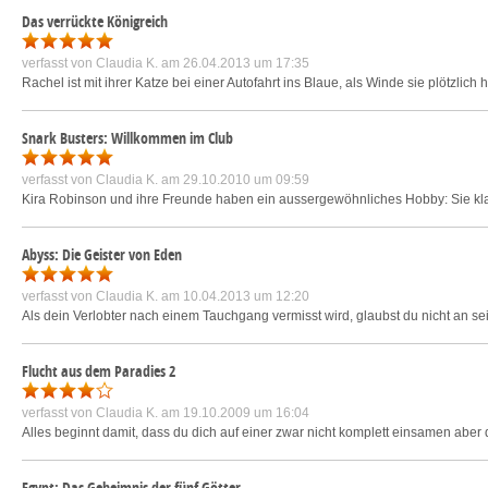
Das verrückte Königreich
verfasst von
Claudia K.
am 26.04.2013 um 17:35
Rachel ist mit ihrer Katze bei einer Autofahrt ins Blaue, als Winde sie plötzl
Snark Busters: Willkommen im Club
verfasst von
Claudia K.
am 29.10.2010 um 09:59
Kira Robinson und ihre Freunde haben ein aussergewöhnliches Hobby: Sie klaue
Abyss: Die Geister von Eden
verfasst von
Claudia K.
am 10.04.2013 um 12:20
Als dein Verlobter nach einem Tauchgang vermisst wird, glaubst du nicht an sein
Flucht aus dem Paradies 2
verfasst von
Claudia K.
am 19.10.2009 um 16:04
Alles beginnt damit, dass du dich auf einer zwar nicht komplett einsamen aber 
Egypt: Das Geheimnis der fünf Götter