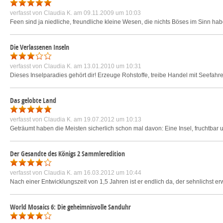
verfasst von
Claudia K.
am 09.11.2009 um 10:03
Feen sind ja niedliche, freundliche kleine Wesen, die nichts Böses im Sinn h
Die Verlassenen Inseln
verfasst von
Claudia K.
am 13.01.2010 um 10:31
Dieses Inselparadies gehört dir! Erzeuge Rohstoffe, treibe Handel mit Seefahr
Das gelobte Land
verfasst von
Claudia K.
am 19.07.2012 um 10:13
Geträumt haben die Meisten sicherlich schon mal davon: Eine Insel, fruchtbar u
Der Gesandte des Königs 2 Sammleredition
verfasst von
Claudia K.
am 16.03.2012 um 10:44
Nach einer Entwicklungszeit von 1,5 Jahren ist er endlich da, der sehnlichst e
World Mosaics 6: Die geheimnisvolle Sanduhr