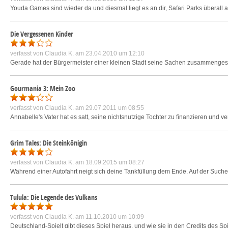
Youda Games sind wieder da und diesmal liegt es an dir, Safari Parks überall 
Die Vergessenen Kinder
verfasst von
Claudia K.
am 23.04.2010 um 12:10
Gerade hat der Bürgermeister einer kleinen Stadt seine Sachen zusammenge
Gourmania 3: Mein Zoo
verfasst von
Claudia K.
am 29.07.2011 um 08:55
Annabelle's Vater hat es satt, seine nichtsnutzige Tochter zu finanzieren und v
Grim Tales: Die Steinkönigin
verfasst von
Claudia K.
am 18.09.2015 um 08:27
Während einer Autofahrt neigt sich deine Tankfüllung dem Ende. Auf der Suche 
Tulula: Die Legende des Vulkans
verfasst von
Claudia K.
am 11.10.2010 um 10:09
Deutschland-Spielt gibt dieses Spiel heraus, und wie sie in den Credits des Spi