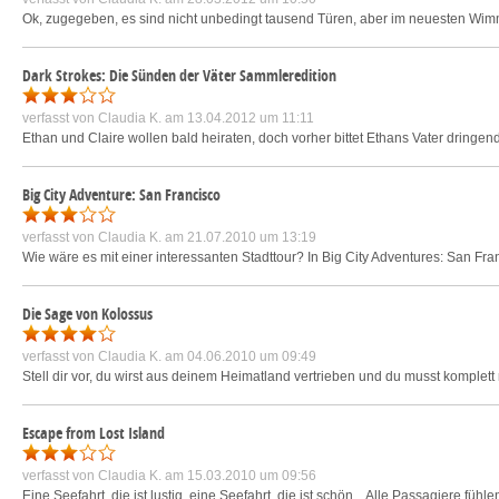
Ok, zugegeben, es sind nicht unbedingt tausend Türen, aber im neuesten Wimm
Dark Strokes: Die Sünden der Väter Sammleredition
verfasst von
Claudia K.
am 13.04.2012 um 11:11
Ethan und Claire wollen bald heiraten, doch vorher bittet Ethans Vater dringe
Big City Adventure: San Francisco
verfasst von
Claudia K.
am 21.07.2010 um 13:19
Wie wäre es mit einer interessanten Stadttour? In Big City Adventures: San Fr
Die Sage von Kolossus
verfasst von
Claudia K.
am 04.06.2010 um 09:49
Stell dir vor, du wirst aus deinem Heimatland vertrieben und du musst komplet
Escape from Lost Island
verfasst von
Claudia K.
am 15.03.2010 um 09:56
Eine Seefahrt, die ist lustig, eine Seefahrt, die ist schön... Alle Passagiere füh