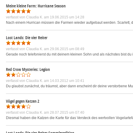
Meine kleine Farm: Hurricane Season
verfasst von
Claudia K.
am 19.06.2015 um 14:28
Nach einem Hurrican müssen die Farmen wieder aufgebaut werden. Scarlett, di
Lost Lands: Die vier Reiter
verfasst von
Claudia K.
am 29.06.2015 um 08:49
Gerade noch telefonierst du mit deinem kleinen Sohn und als nächstes bist du in 
Red Crow Mysteries: Legion
verfasst von
Claudia K.
am 14.03.2012 um 10:41
Du glaubst zunächst, du träumst, aber dann erscheint dir deine verstorbene Mutte
Vögel gegen Katzen 2
verfasst von
Claudia K.
am 28.07.2015 um 07:40
Diesmal haben die Katzen die Karte für das Versteck des wertvollen Vogelartefa
Lost Lands: Die vier Reiter Sammleredition