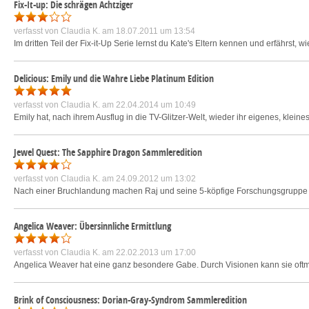
Fix-It-up: Die schrägen Achtziger
verfasst von
Claudia K.
am 18.07.2011 um 13:54
Im dritten Teil der Fix-it-Up Serie lernst du Kate's Eltern kennen und erfährst,
Delicious: Emily und die Wahre Liebe Platinum Edition
verfasst von
Claudia K.
am 22.04.2014 um 10:49
Emily hat, nach ihrem Ausflug in die TV-Glitzer-Welt, wieder ihr eigenes, kleines 
Jewel Quest: The Sapphire Dragon Sammleredition
verfasst von
Claudia K.
am 24.09.2012 um 13:02
Nach einer Bruchlandung machen Raj und seine 5-köpfige Forschungsgruppe ei
Angelica Weaver: Übersinnliche Ermittlung
verfasst von
Claudia K.
am 22.02.2013 um 17:00
Angelica Weaver hat eine ganz besondere Gabe. Durch Visionen kann sie of
Brink of Consciousness: Dorian-Gray-Syndrom Sammleredition