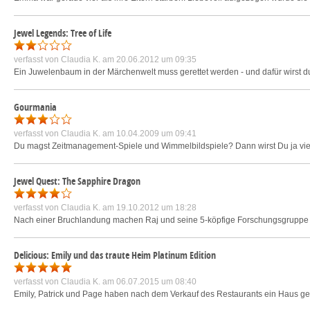
Jewel Legends: Tree of Life
verfasst von
Claudia K.
am 20.06.2012 um 09:35
Ein Juwelenbaum in der Märchenwelt muss gerettet werden - und dafür wirst du
Gourmania
verfasst von
Claudia K.
am 10.04.2009 um 09:41
Du magst Zeitmanagement-Spiele und Wimmelbildspiele? Dann wirst Du ja viel
Jewel Quest: The Sapphire Dragon
verfasst von
Claudia K.
am 19.10.2012 um 18:28
Nach einer Bruchlandung machen Raj und seine 5-köpfige Forschungsgruppe ei
Delicious: Emily und das traute Heim Platinum Edition
verfasst von
Claudia K.
am 06.07.2015 um 08:40
Emily, Patrick und Page haben nach dem Verkauf des Restaurants ein Haus gefu