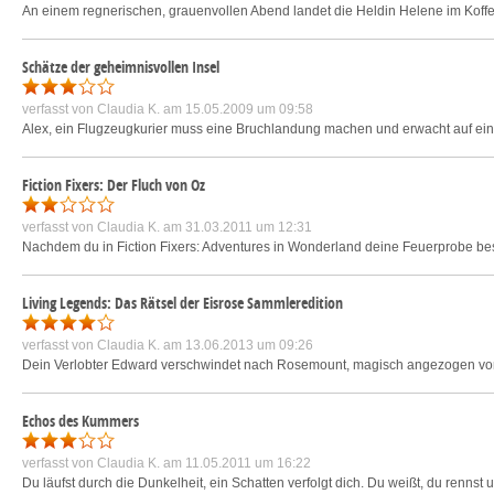
An einem regnerischen, grauenvollen Abend landet die Heldin Helene im Kofferr
Schätze der geheimnisvollen Insel
verfasst von
Claudia K.
am 15.05.2009 um 09:58
Alex, ein Flugzeugkurier muss eine Bruchlandung machen und erwacht auf einer kl
Fiction Fixers: Der Fluch von Oz
verfasst von
Claudia K.
am 31.03.2011 um 12:31
Nachdem du in Fiction Fixers: Adventures in Wonderland deine Feuerprobe besta
Living Legends: Das Rätsel der Eisrose Sammleredition
verfasst von
Claudia K.
am 13.06.2013 um 09:26
Dein Verlobter Edward verschwindet nach Rosemount, magisch angezogen von Etwa
Echos des Kummers
verfasst von
Claudia K.
am 11.05.2011 um 16:22
Du läufst durch die Dunkelheit, ein Schatten verfolgt dich. Du weißt, du rennst