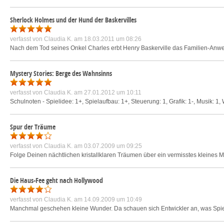
Sherlock Holmes und der Hund der Baskervilles
verfasst von
Claudia K.
am 18.03.2011 um 08:26
Nach dem Tod seines Onkel Charles erbt Henry Baskerville das Familien-Anwese
Mystery Stories: Berge des Wahnsinns
verfasst von
Claudia K.
am 27.01.2012 um 10:11
Schulnoten - Spielidee: 1+, Spielaufbau: 1+, Steuerung: 1, Grafik: 1-, Musik: 1, W
Spur der Träume
verfasst von
Claudia K.
am 03.07.2009 um 09:25
Folge Deinen nächtlichen kristallklaren Träumen über ein vermisstes kleines M
Die Haus-Fee geht nach Hollywood
verfasst von
Claudia K.
am 14.09.2009 um 10:49
Manchmal geschehen kleine Wunder. Da schauen sich Entwickler an, was Spiel