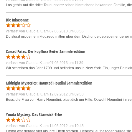
Los geht's auf die dritte Tour unserer schon hinreichend bekannten Familie, d
Die Inkasonne
verfasst von
Claudia K.
am 07.06.2010 um 08:55
Du stürzt mit deinem Flugzeug mitten über dem Dschungelgebiet einer geheimnis
Cursed Fates: Der kopflose Reiter Sammleredition
verfasst von
Claudia K.
am 07.05.2013 um 11:39
Wir schreiben das Jahr 1799 und befinden uns in New York. Ein junger Detektiv 
Midnight Mysteries: Haunted Houdini Sammleredition
verfasst von
Claudia K.
am 12.09.2012 um 09:33
Bess, die Frau von Harry Houndini, bittet dich um Hilfe. Obwohl Houndini ihr 
Youda Mystery: Das Stanwick-Erbe
verfasst von
Claudia K.
am 14.03.2012 um 10:48
Emma war gerade vier als ihre Eltern starben. Liebevoll aufgezogen wurde sie vo