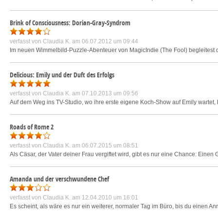
Brink of Consciousness: Dorian-Gray-Syndrom
verfasst von
Claudia K.
am 06.07.2012 um 09:44
Im neuen Wimmelbild-Puzzle-Abenteuer von MagicIndie (The Fool) begleitest du
Delicious: Emily und der Duft des Erfolgs
verfasst von
Claudia K.
am 07.10.2013 um 09:56
Auf dem Weg ins TV-Studio, wo ihre erste eigene Koch-Show auf Emily wartet, 
Roads of Rome 2
verfasst von
Claudia K.
am 06.07.2015 um 08:51
Als Cäsar, der Vater deiner Frau vergiftet wird, gibt es nur eine Chance: Einen
Amanda und der verschwundene Chef
verfasst von
Claudia K.
am 12.04.2010 um 16:01
Es scheint, als wäre es nur ein weiterer, normaler Tag im Büro, bis du einen Anru