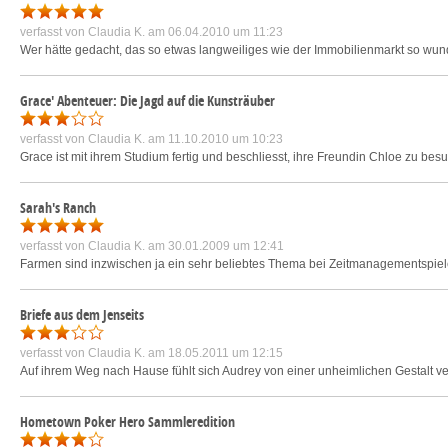
verfasst von
Claudia K.
am 06.04.2010 um 11:23
Wer hätte gedacht, das so etwas langweiliges wie der Immobilienmarkt so wun
Grace' Abenteuer: Die Jagd auf die Kunsträuber
verfasst von
Claudia K.
am 11.10.2010 um 10:23
Grace ist mit ihrem Studium fertig und beschliesst, ihre Freundin Chloe zu besuc
Sarah's Ranch
verfasst von
Claudia K.
am 30.01.2009 um 12:41
Farmen sind inzwischen ja ein sehr beliebtes Thema bei Zeitmanagementspie
Briefe aus dem Jenseits
verfasst von
Claudia K.
am 18.05.2011 um 12:15
Auf ihrem Weg nach Hause fühlt sich Audrey von einer unheimlichen Gestalt v
Hometown Poker Hero Sammleredition