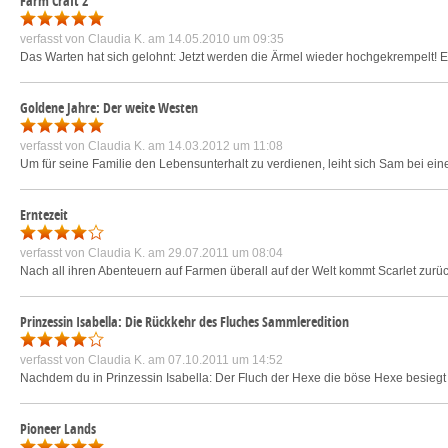
Farm Craft 2
verfasst von
Claudia K.
am 14.05.2010 um 09:35
Das Warten hat sich gelohnt: Jetzt werden die Ärmel wieder hochgekrempelt! End
Goldene Jahre: Der weite Westen
verfasst von
Claudia K.
am 14.03.2012 um 11:08
Um für seine Familie den Lebensunterhalt zu verdienen, leiht sich Sam bei eine
Erntezeit
verfasst von
Claudia K.
am 29.07.2011 um 08:04
Nach all ihren Abenteuern auf Farmen überall auf der Welt kommt Scarlet zurück a
Prinzessin Isabella: Die Rückkehr des Fluches Sammleredition
verfasst von
Claudia K.
am 07.10.2011 um 14:52
Nachdem du in Prinzessin Isabella: Der Fluch der Hexe die böse Hexe besiegt ha
Pioneer Lands