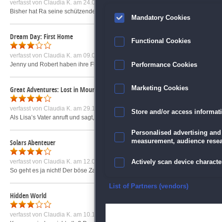
verfasst von
Claudia K.
am 24.08.2012 um 17:05
Bisher hat Ra seine schützenden Hände über Ägypten gehalten, aber als er ve
Mandatory Cookies
Dream Day: First Home
Functional Cookies
verfasst von
Claudia K.
am 09.08.2010 um 11:41
Jenny und Robert haben ihre Flitterwochen hinter sich gebracht und sind nun 
Performance Cookies
Great Adventures: Lost in Mountains
Marketing Cookies
verfasst von
Claudia K.
am 29.11.2010 um 11:00
Store and/or access informat
Als Lisa’s Vater anruft und sagt, er stecke in Schwierigkeiten, macht sie sich
Personalised advertising and
measurement, audience resea
Solars Abenteuer
verfasst von
Claudia K.
am 12.04.2013 um 16:36
Actively scan device character
So geht es ja nicht! Der böse Zauberer Grogan hat nach langer Suche ein Rezep
Ensure security, prevent and d
List of Partners (vendors)
Hidden World
Deliver and present advertisi
verfasst von
Claudia K.
am 10.12.2011 um 11:52