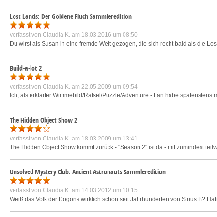
Lost Lands: Der Goldene Fluch Sammleredition
verfasst von
Claudia K.
am 18.03.2016 um 08:50
Du wirst als Susan in eine fremde Welt gezogen, die sich recht bald als die Los
Build-a-lot 2
verfasst von
Claudia K.
am 22.05.2009 um 09:54
Ich, als erklärter Wimmebild/Rätsel/Puzzle/Adventure - Fan habe spätenstens mit
The Hidden Object Show 2
verfasst von
Claudia K.
am 18.03.2009 um 13:41
The Hidden Object Show kommt zurück - "Season 2" ist da - mit zumindest tei
Unsolved Mystery Club: Ancient Astronauts Sammleredition
verfasst von
Claudia K.
am 14.03.2012 um 10:15
Weiß das Volk der Dogons wirklich schon seit Jahrhunderten von Sirius B? Ha