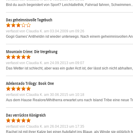
Bist du auch begeistert von Sport? Leichtatlethik, Fahrrad fahren, Schwimmen.
Das geheimnisvolle Tagebuch
verfasst von
Claudia K.
am 03.04.2009 um 09:26
Gogii Games' Antiheldin ist wieder unterwegs. Nach einem geheimnisvollen Anr
Mountain Crime: Die Vergeltung
verfasst von
Claudia K.
am 24.09.2013 um 09:07
Das Wetter ist schlecht, aber was ein guter Arzt ist, der lässt sich nicht abhal
Adelantado Trilogy: Book One
verfasst von
Claudia K.
am 30.06.2015 um 10:18
Aus dem Hause Realore/Whitherra erwartet uns nach Island Tribe eine neue Tri
Das verrückte Königreich
verfasst von
Claudia K.
am 26.04.2013 um 17:35
Rachel ist mit ihrer Katze bei einer Autofahrt ins Blaue, als Winde sie plötzl