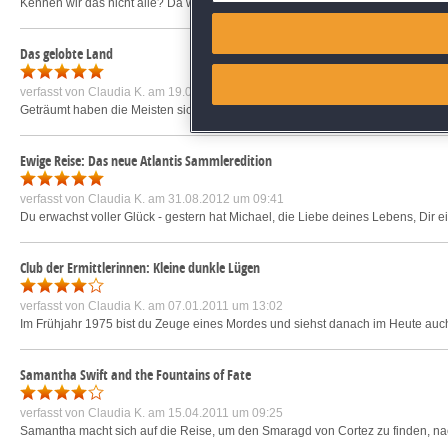
Kennen wir das nicht alle? Da will man seine Freundin, die Prinzessin eines 
Match and combine data from
Das gelobte Land
Link different devices
verfasst von
Claudia K.
am 19.07.2012 um 10:13
Geträumt haben die Meisten sicherlich schon mal davon: Eine Insel, fruchtbar u
Identify devices based on inf
Ewige Reise: Das neue Atlantis Sammleredition
Save and communicate priva
verfasst von
Claudia K.
am 31.08.2012 um 09:41
Du erwachst voller Glück - gestern hat Michael, die Liebe deines Lebens, Dir e
Club der Ermittlerinnen: Kleine dunkle Lügen
verfasst von
Claudia K.
am 07.01.2011 um 13:02
Im Frühjahr 1975 bist du Zeuge eines Mordes und siehst danach im Heute auch
Samantha Swift and the Fountains of Fate
verfasst von
Claudia K.
am 15.04.2011 um 09:25
Samantha macht sich auf die Reise, um den Smaragd von Cortez zu finden, nac