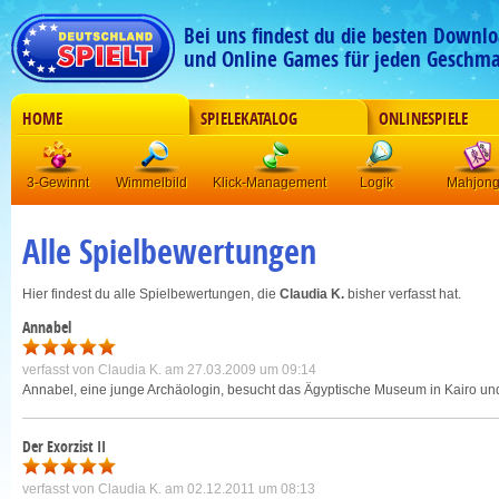
Bei uns findest du die besten Downlo
und Online Games für jeden Geschma
HOME
SPIELEKATALOG
ONLINESPIELE
3-Gewinnt
Wimmelbild
Klick-Management
Logik
Mahjon
Alle Spielbewertungen
Hier findest du alle Spielbewertungen, die
Claudia K.
bisher verfasst hat.
Annabel
verfasst von
Claudia K.
am 27.03.2009 um 09:14
Annabel, eine junge Archäologin, besucht das Ägyptische Museum in Kairo und 
Der Exorzist II
verfasst von
Claudia K.
am 02.12.2011 um 08:13