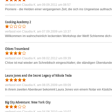
verfasst von
Claudia K.
am 09.09.2011 um 08:57
Pioniere - die Helden einer vergangenen Zeit, die sich ins Ungewisse aufmach
Cooking Academy 2
verfasst von
Claudia K.
am 07.09.2009 um 10:37
Willkommen im wahrscheinlich leckersten Workshop der Welt! Schlemme dich q
Chloes Traumland
verfasst von
Claudia K.
am 08.02.2012 um 09:39
Chloe ist mal wieder am Schreibtisch eingeschlafen; die ständigen Überstunde
Laura Jones and the Secret Legacy of Nikola Tesla
verfasst von
Claudia K.
am 08.05.2009 um 09:09
In ihrem zweiten Abenteuer bekommt Laura Jones von einem Notar ein Kästchen.
Big City Adventure: New York City
verfasst von
Claudia K.
am 04.08.2010 um 10:07