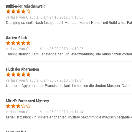
Build-a-lot Märchenwelt
verfasst von
Claudia K.
am 24.10.2012 um 10:08
Das ging schnell. Nach fast genau 7 Monaten kommt Hipsoft mit Build-a-lot: Fai
Garten-Glück
verfasst von
Claudia K.
am 05.03.2010 um 10:35
Traurig stehst du am Fenster deiner Großstadtwohnung, die Autos flitzen vorbei
Fluch der Pharaonen
verfasst von
Claudia K.
am 30.07.2010 um 12:34
Urlaub in Ägypten, aber Francis meckert. Immer nur die doofen Museen. Dabei
Miriel's Enchanted Mystery
verfasst von
Claudia K.
am 25.08.2010 um 11:14
Miriel ist zurück - In Miriel's enchanted Mystery bekommt die magisch begabte 