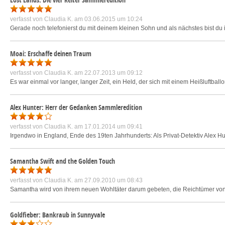
verfasst von
Claudia K.
am 03.06.2015 um 10:24
Gerade noch telefonierst du mit deinem kleinen Sohn und als nächstes bist du in 
Moai: Erschaffe deinen Traum
verfasst von
Claudia K.
am 22.07.2013 um 09:12
Es war einmal vor langer, langer Zeit, ein Held, der sich mit einem Heißluftbal
Alex Hunter: Herr der Gedanken Sammleredition
verfasst von
Claudia K.
am 17.01.2014 um 09:41
Irgendwo in England, Ende des 19ten Jahrhunderts: Als Privat-Detektiv Alex Hun
Samantha Swift and the Golden Touch
verfasst von
Claudia K.
am 27.09.2010 um 08:43
Samantha wird von ihrem neuen Wohltäter darum gebeten, die Reichtümer von
Goldfieber: Bankraub in Sunnyvale