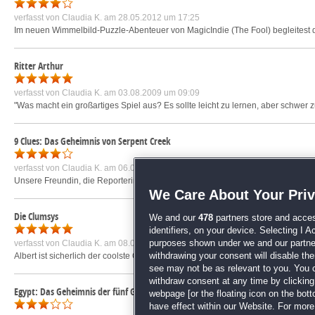
verfasst von
Claudia K.
am 28.05.2012 um 17:25
Im neuen Wimmelbild-Puzzle-Abenteuer von MagicIndie (The Fool) begleitest du
Ritter Arthur
verfasst von
Claudia K.
am 03.08.2009 um 09:09
"Was macht ein großartiges Spiel aus? Es sollte leicht zu lernen, aber schwer z
9 Clues: Das Geheimnis von Serpent Creek
verfasst von
Claudia K.
am 06.01.2014 um 12:14
Unsere Freundin, die Reporterin Helen Hunter, ruft uns an, als sie mit ihrem K
We Care About Your Pri
Die Clumsys
We and our
478
partners store and acces
identifiers, on your device. Selecting I 
verfasst von
Claudia K.
am 08.07.2009 um 09:08
purposes shown under we and our partners
Albert ist sicherlich der coolste Opa aller Zeiten. Er hat eine Farm und ausser
withdrawing your consent will disable th
see may not be as relevant to you. You 
withdraw consent at any time by clickin
Egypt: Das Geheimnis der fünf Götter
webpage [or the floating icon on the botto
have effect within our Website. For more 