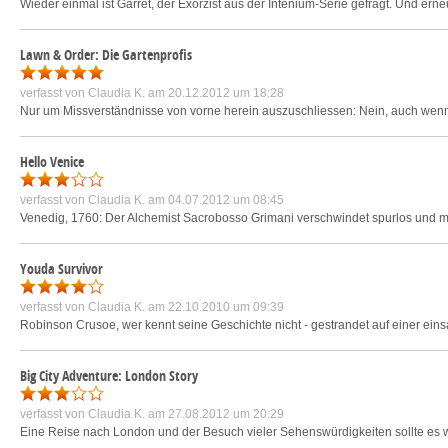
Wieder einmal ist Garret, der Exorzist aus der Intenium-Serie gefragt. Und erne
Lawn & Order: Die Gartenprofis
verfasst von
Claudia K.
am 20.12.2012 um 18:28
Nur um Missverständnisse von vorne herein auszuschliessen: Nein, auch wenn sic
Hello Venice
verfasst von
Claudia K.
am 04.07.2012 um 08:45
Venedig, 1760: Der Alchemist Sacrobosso Grimani verschwindet spurlos und mit
Youda Survivor
verfasst von
Claudia K.
am 22.10.2010 um 09:39
Robinson Crusoe, wer kennt seine Geschichte nicht - gestrandet auf einer ein
Big City Adventure: London Story
verfasst von
Claudia K.
am 27.08.2012 um 20:29
Eine Reise nach London und der Besuch vieler Sehenswürdigkeiten sollte es we