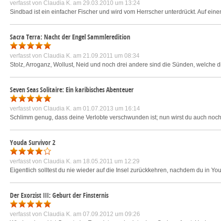
verfasst von
Claudia K.
am 29.03.2010 um 13:24
Sindbad ist ein einfacher Fischer und wird vom Herrscher unterdrückt. Auf eine
Sacra Terra: Nacht der Engel Sammleredition
verfasst von
Claudia K.
am 21.09.2011 um 08:34
Stolz, Arroganz, Wollust, Neid und noch drei andere sind die Sünden, welche d
Seven Seas Solitaire: Ein karibisches Abenteuer
verfasst von
Claudia K.
am 01.07.2013 um 16:14
Schlimm genug, dass deine Verlobte verschwunden ist; nun wirst du auch noch 
Youda Survivor 2
verfasst von
Claudia K.
am 18.05.2011 um 12:29
Eigentlich solltest du nie wieder auf die Insel zurückkehren, nachdem du in You
Der Exorzist III: Geburt der Finsternis
verfasst von
Claudia K.
am 07.09.2012 um 09:26