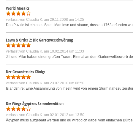
World Mosaics
verfasst von
Claudia K.
am 29.11.2008 um 14:25
Das Puzzle ist ein altes Spiel. Man lese und staune, dass es 1763 erfunden wurd
Lawn & Order 2: Die Gartenverschwörung
verfasst von
Claudia K.
am 10.02.2014 um 11:33
Jill und Mike haben einen großen Traum: Einmal an dem Gartenwettbewerb der 
Der Gesandte des Königs
verfasst von
Claudia K.
am 23.07.2010 um 08:50
Islandshire: Eine Ansammlung von Inseln wird von einem Sturm nahezu zerstört
Die Wiege Ägyptens Sammleredition
verfasst von
Claudia K.
am 02.01.2012 um 13:50
Ägypten muss aufgebaut werden und du wirst dich dabei vom einfachen Bürger 