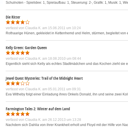
Schulnoten - Spielidee: 1, Spielaufbau: 1, Steuerung: 2-, Grafik: 1, Musik: 1, Wie
Die Ritter
verfasst von
Claudia K.
am 15.06.2011 um 10:24
Rothaarige Hünen, gekleidet in Kettenhemd und Helm, stürmen, begleitet von e
Kelly Green: Garden Queen
verfasst von
Claudia K.
am 18.08.2010 um 08:44
Eigentlich sieht sich Kelly als echtes Stadtmädchen und das Kochen zieht sie ei
Jewel Quest Mysteries: Trail of the Midnight Heart
verfasst von
Claudia K.
am 05.01.2011 um 09:31
Eva Witheby folgt einer Einladung ihres Onkels Donald, ihn und seine zwei Koll
Farmington Tales 2: Winter auf dem Land
verfasst von
Claudia K.
am 26.12.2013 um 13:28
Nachdem sich Dahlia von ihrer Krankheit erholt und Floyd mit der Hilfe von 