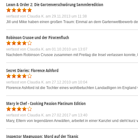
Lawn & Order 2: Die Gartenverschwörung Sammleredition
verfasst von
Claudia K.
am 29.11.2013 um 11:38
Jill und Mike haben einen großen Traum: Einmal an dem Gartenwettbewerb der 
Robinson Crusoe und der Piratenfluch
verfasst von
Claudia K.
am 01.10.2010 um 13:07
Nachdem Robinson Crusoe zusammen mit Freitag die Insel verlassen konnte, be
Secret Diaries: Florence Ashford
verfasst von
Claudia K.
am 27.12.2010 um 10:04
Florence Ashford ist die Tochter eines wohlbetuchten Landadligen im England vo
Mary le Chef - Cooking Passion Platinum Edition
verfasst von
Claudia K.
am 27.02.2017 um 13:40
Mary, Eltern von legendären Anwälten, arbeitet in einer Kanzlei und steht kurz
Inspector Magnusson: Mord auf der Titanic