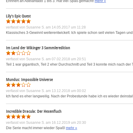
Erinnert an Adelantado 1 bis 3. Hat viel Spaß gemacht!
mehr »
Lily's Epic Quest
verfasst von
Susanne S.
am 14.05.2017 um 11:28
Klassisches 3-Gewinnt weiterentwickelt. Ich spiele schon seit vielen Tagen und
Im Land der Wikinger 3 Sammleredition
verfasst von
Susanne S.
am 07.02.2018 um 20:51
Teil 1 war gigantisch, Teil 2 eher Durchschnitt und Teil 3 konnte mich nach der 
Mundus: Impossible Universe
verfasst von
Susanne S.
am 13.12.2018 um 00:02
Ich fand es eher langweilig. Nach der Probestunde habe ich es wieder deinstall
Incredible Dracula: Der Hexenfluch
verfasst von
Susanne S.
am 16.12.2019 um 20:30
Die Serie macht immer wieder Spaß!
mehr »