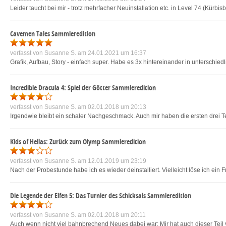
Leider taucht bei mir - trotz mehrfacher Neuinstallation etc. in Level 74 (Kürbi
Cavemen Tales Sammleredition
verfasst von
Susanne S.
am 24.01.2021 um 16:37
Grafik, Aufbau, Story - einfach super. Habe es 3x hintereinander in unterschiedl
Incredible Dracula 4: Spiel der Götter Sammleredition
verfasst von
Susanne S.
am 02.01.2018 um 20:13
Irgendwie bleibt ein schaler Nachgeschmack. Auch mir haben die ersten drei Tei
Kids of Hellas: Zurück zum Olymp Sammleredition
verfasst von
Susanne S.
am 12.01.2019 um 23:19
Nach der Probestunde habe ich es wieder deinstalliert. Vielleicht löse ich ein F
Die Legende der Elfen 5: Das Turnier des Schicksals Sammleredition
verfasst von
Susanne S.
am 02.01.2018 um 20:11
Auch wenn nicht viel bahnbrechend Neues dabei war: Mir hat auch dieser Teil 