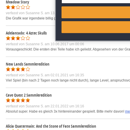
Meadow Story
Match and combine data from
verfasst von
Susanne S.
am 13.07.2019 um 15:58
Die Grafik war irgendwie billig gemacht und den Spielverlauf fand ich langweil
Link different devices
Adelantado: 4 Aztec Skulls
Identify devices based on inf
verfasst von
Susanne S.
am 10.06.2017 um 00:06
Vorausgeschickt: Die ersten drei Teile habe ich geliebt. Abgesehen von der Graphi
Save and communicate priva
New Lands Sammleredition
verfasst von
Susanne S.
am 02.01.2021 um 16:35
Viel Spiel (bin nach 2 Tagen noch lange nicht durch), lange Level, anspruchsv
Cave Quest 2 Sammleredition
verfasst von
Susanne S.
am 22.01.2022 um 16:16
Absolut super. Habe es gleich 3x hintereinander gespielt. Bitte mehr davon!
me
Alicia Quatermain: And the Stone of Fate Sammleredition