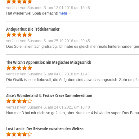
verfasst von
Susanne S.
am 12.01.2019 um 15:48
Hat wieder viel Spaß gemacht!
mehr »
Antiquarius: Die Trödelsammler
verfasst von
Susanne S.
am 25.10.2016 um 20:45
Das Spiel ist einfach großartig. Ich habe es gleich mehrmals hintereinander 
The Witch's Apprentice: Ein Magisches Missgeschick
verfasst von
Susanne S.
am 04.03.2018 um 11:43
Die Grafik ist sehr liebevoll, die Aufgaben sind abwechslungsreich. Sehr emp
Alice's Wonderland 4: Festive Craze Sammleredition
verfasst von
Susanne S.
am 24.01.2021 um 16:40
Nummer 3 hat mir nicht so gefallen, aber Nummer 4 ist wieder super. Das Bonuskap
Lost Lands: Der Reisende zwischen den Welten