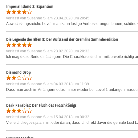
Imperial Island 3: Expansion
verfasst von
Susanne S.
am 23.04.2020 um 20:45
Abwechslungsreiche Level, man kann lustige Verbesserungen bauen, schöne Gr
Die Legende der Elfen 8: Der Aufstand der Gremlins Sammleredition
verfasst von
Susanne S.
am 23.02.2020 um 20:32
Ich mag diese Serie einfach gern. Die Charaktere sind mir mittlerweile richti
Diamond Drop
verfasst von
Susanne S.
am 04.03.2018 um 11:39
Dass man auch im Anfängermodus immer wieder bei Level 1 anfangen muss und 
Dark Parables: Der Fluch des Froschkönigs
verfasst von
Susanne S.
am 15.04.2018 um 00:33
Vielleicht liegt es ja an mir, oder daran, dass ich direkt davor die geniale Lost