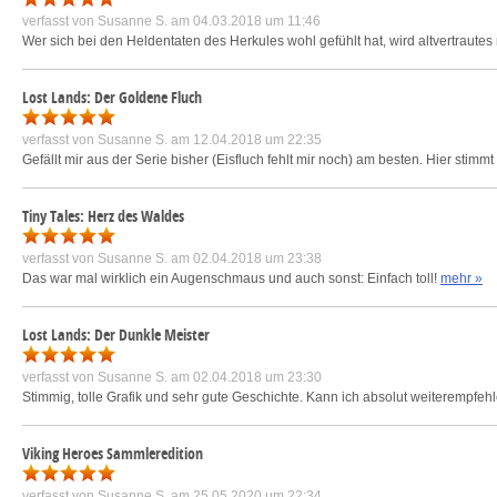
verfasst von
Susanne S.
am 04.03.2018 um 11:46
Wer sich bei den Heldentaten des Herkules wohl gefühlt hat, wird altvertrautes
Lost Lands: Der Goldene Fluch
verfasst von
Susanne S.
am 12.04.2018 um 22:35
Gefällt mir aus der Serie bisher (Eisfluch fehlt mir noch) am besten. Hier stimmt 
Tiny Tales: Herz des Waldes
verfasst von
Susanne S.
am 02.04.2018 um 23:38
Das war mal wirklich ein Augenschmaus und auch sonst: Einfach toll!
mehr »
Lost Lands: Der Dunkle Meister
verfasst von
Susanne S.
am 02.04.2018 um 23:30
Stimmig, tolle Grafik und sehr gute Geschichte. Kann ich absolut weiterempfeh
Viking Heroes Sammleredition
verfasst von
Susanne S.
am 25.05.2020 um 22:34