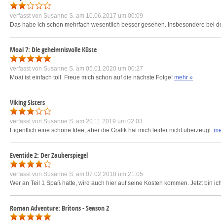
verfasst von
Susanne S.
am 10.06.2017 um 00:09
Das habe ich schon mehrfach wesentlich besser gesehen. Insbesondere bei de
Moai 7: Die geheimnisvolle Küste
verfasst von
Susanne S.
am 05.01.2020 um 00:27
Moai ist einfach toll. Freue mich schon auf die nächste Folge!
mehr »
Viking Sisters
verfasst von
Susanne S.
am 20.11.2019 um 02:03
Eigentlich eine schöne Idee, aber die Grafik hat mich leider nicht überzeugt.
me
Eventide 2: Der Zauberspiegel
verfasst von
Susanne S.
am 07.02.2018 um 21:05
Wer an Teil 1 Spaß hatte, wird auch hier auf seine Kosten kommen. Jetzt bin ic
Roman Adventure: Britons - Season 2