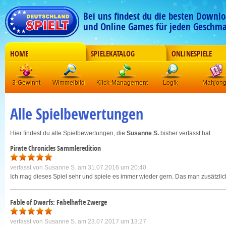
Bei uns findest du die besten Downlo
und Online Games für jeden Geschma
HOME
SPIELEKATALOG
ONLINESPIELE
3-Gewinnt
Wimmelbild
Klick-Management
Logik
Mahjon
Alle Spielbewertungen
Hier findest du alle Spielbewertungen, die
Susanne S.
bisher verfasst hat.
Pirate Chronicles Sammleredition
verfasst von
Susanne S.
am 31.07.2016 um 20:40
Ich mag dieses Spiel sehr und spiele es immer wieder gern. Das man zusätzlich
Fable of Dwarfs: Fabelhafte Zwerge
verfasst von
Susanne S.
am 23.07.2017 um 13:27