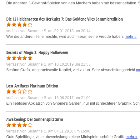
Die anderen 3-Gewinnt-Spielen von den Machern haben mir besser gefallen. Schli
Die 12 Heldentaten des Herkules 7: Das Goldene Vlies Sammleredition
verfasst von
Susanne S.
am 02.01.2018 um 20:14
Wer die anderen Teile mochte, wird auch hieran seine Freude haben.
mehr »
Secrets of Magic 3: Happy Halloween
verfasst von
Susanne S.
am 10.10.2019 um 21:53
Schöne Grafik, anspruchsvolle Kapitel, viel zu tun. Sehr abwechslungsreich!
me
Lost Artifacts Platinum Edition
verfasst von
Susanne S.
am 16.08.2017 um 21:09
Ein liebloser Abklatsch von Gnome's Garden, nur mit schlechterer Graphik. Sc
Awakening: Der Sonnenspitzturm
verfasst von
Susanne S.
am 04.11.2018 um 16:06
Gute Spiellänge, viele abwechslungsreiche Minispiele, schöne Grafik.
mehr »