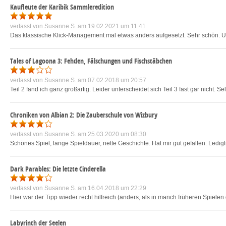
Kaufleute der Karibik Sammleredition
verfasst von
Susanne S.
am 19.02.2021 um 11:41
Das klassische Klick-Management mal etwas anders aufgesetzt. Sehr schön. Umf
Tales of Lagoona 3: Fehden, Fälschungen und Fischstäbchen
verfasst von
Susanne S.
am 07.02.2018 um 20:57
Teil 2 fand ich ganz großartig. Leider unterscheidet sich Teil 3 fast gar nicht. Se
Chroniken von Albian 2: Die Zauberschule von Wizbury
verfasst von
Susanne S.
am 25.03.2020 um 08:30
Schönes Spiel, lange Spieldauer, nette Geschichte. Hat mir gut gefallen. Ledigli
Dark Parables: Die letzte Cinderella
verfasst von
Susanne S.
am 16.04.2018 um 22:29
Hier war der Tipp wieder recht hilfreich (anders, als in manch früheren Spielen
Labyrinth der Seelen