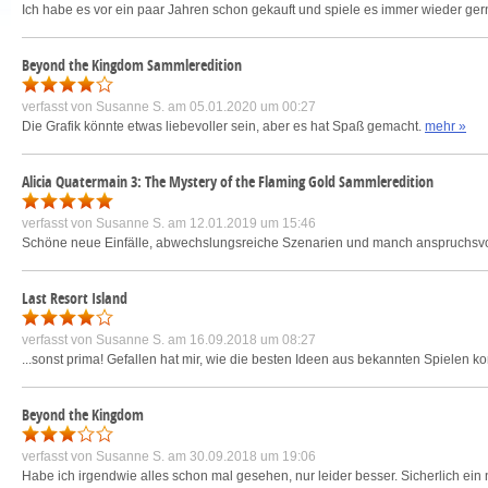
Ich habe es vor ein paar Jahren schon gekauft und spiele es immer wieder gern
Beyond the Kingdom Sammleredition
verfasst von
Susanne S.
am 05.01.2020 um 00:27
Die Grafik könnte etwas liebevoller sein, aber es hat Spaß gemacht.
mehr »
Alicia Quatermain 3: The Mystery of the Flaming Gold Sammleredition
verfasst von
Susanne S.
am 12.01.2019 um 15:46
Schöne neue Einfälle, abwechslungsreiche Szenarien und manch anspruchsvoll
Last Resort Island
verfasst von
Susanne S.
am 16.09.2018 um 08:27
...sonst prima! Gefallen hat mir, wie die besten Ideen aus bekannten Spielen ko
Beyond the Kingdom
verfasst von
Susanne S.
am 30.09.2018 um 19:06
Habe ich irgendwie alles schon mal gesehen, nur leider besser. Sicherlich ein n