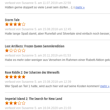
verfasst von
Susanne S.
am 11.07.2019 um 22:59
Hätten gerne doppelt so viele Level sein dürfen... (;-)
mehr »
Storm Tale
verfasst von
Susanne S.
am 15.08.2018 um 12:45
Hatte lange Spaß damit, aber Runefall und Silvertale sind einfach noch besse
Lost Artifacts: Frozen Queen Sammleredition
verfasst von
Susanne S.
am 20.11.2019 um 01:53
Habe es mehr oder weniger aus Versehen im Rahmen einer Rabett-Aktion gekauf
Rose Riddle 2: Der Schatten des Werwolfs
verfasst von
Susanne S.
am 15.08.2018 um 12:39
Wer Spaß an Teil 1 hatte, wird auch hier voll auf seine Kosten kommen!
mehr »
Imperial Island 2: The Search for New Land
verfasst von
Susanne S.
am 16.04.2020 um 21:03