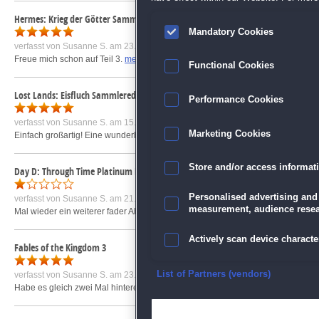
Hermes: Krieg der Götter Sammleredition
Mandatory Cookies
verfasst von
Susanne S.
am 23.02.2020 um 20:33
Freue mich schon auf Teil 3.
mehr »
Functional Cookies
Lost Lands: Eisfluch Sammleredition
Performance Cookies
verfasst von
Susanne S.
am 15.04.2018 um 00:34
Marketing Cookies
Einfach großartig! Eine wunderbare Fortsetzung, die wieder gelungen auf den 
Store and/or access informat
Day D: Through Time Platinum Edition
Personalised advertising and
verfasst von
Susanne S.
am 21.01.2019 um 23:56
measurement, audience resea
Mal wieder ein weiterer fader Abklatsch von Gnome's Garden. Nur ist diesmal d
Actively scan device character
Fables of the Kingdom 3
Ensure security, prevent and d
List of Partners (vendors)
verfasst von
Susanne S.
am 23.12.2019 um 13:13
Habe es gleich zwei Mal hintereinander gespielt. Manche Münzen waren so schwe
Deliver and present advertisi