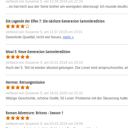
verfasst von
Susanne S.
am 12.04.2018 um 22:33
....es hat mich aus der Serie bisher am wenigsten überzeugt. Ich musste deutli
Die Legende der Elfen 7: Die nächste Generation Sammleredition
verfasst von
Susanne S.
am 11.07.2019 um 23:01
Gewohnte Qualität, nicht viel Neues.
mehr »
Moai 5: Neue Generation Sammleredition
verfasst von
Susanne S.
am 02.01.2018 um 20:10
Auch der 5. Teil ist wieder absolut gelungen. Die Level sind anspruchsvoller, 
Hermes: Rettungsmission
verfasst von
Susanne S.
am 18.01.2020 um 15:32
Witzige Geschichte, schöne Grafik, 50 Level. Probleme mit der Steuerung hatte i
Roman Adventure: Britons - Season 1
verfasst von
Susanne S.
am 03.01.2019 um 19:09