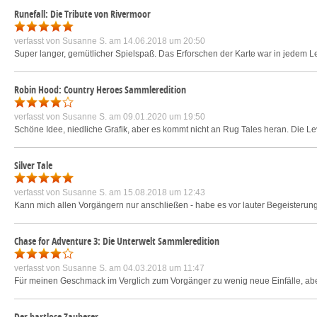
Runefall: Die Tribute von Rivermoor
verfasst von
Susanne S.
am 14.06.2018 um 20:50
Super langer, gemütlicher Spielspaß. Das Erforschen der Karte war in jedem Leve
Robin Hood: Country Heroes Sammleredition
verfasst von
Susanne S.
am 09.01.2020 um 19:50
Schöne Idee, niedliche Grafik, aber es kommt nicht an Rug Tales heran. Die Lev
Silver Tale
verfasst von
Susanne S.
am 15.08.2018 um 12:43
Kann mich allen Vorgängern nur anschließen - habe es vor lauter Begeisterung
Chase for Adventure 3: Die Unterwelt Sammleredition
verfasst von
Susanne S.
am 04.03.2018 um 11:47
Für meinen Geschmack im Verglich zum Vorgänger zu wenig neue Einfälle, ab
Der bartlose Zauberer