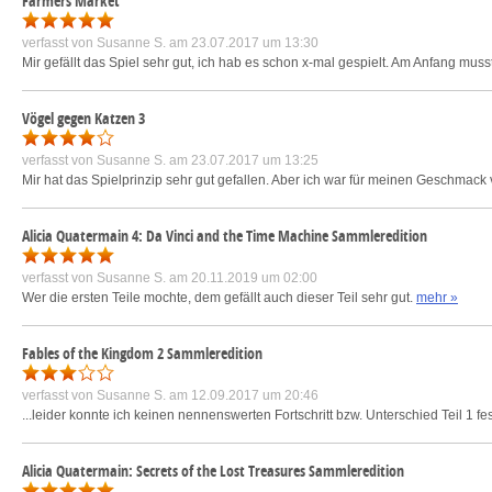
Farmers Market
verfasst von
Susanne S.
am 23.07.2017 um 13:30
Mir gefällt das Spiel sehr gut, ich hab es schon x-mal gespielt. Am Anfang muss
Vögel gegen Katzen 3
verfasst von
Susanne S.
am 23.07.2017 um 13:25
Mir hat das Spielprinzip sehr gut gefallen. Aber ich war für meinen Geschmack 
Alicia Quatermain 4: Da Vinci and the Time Machine Sammleredition
verfasst von
Susanne S.
am 20.11.2019 um 02:00
Wer die ersten Teile mochte, dem gefällt auch dieser Teil sehr gut.
mehr »
Fables of the Kingdom 2 Sammleredition
verfasst von
Susanne S.
am 12.09.2017 um 20:46
...leider konnte ich keinen nennenswerten Fortschritt bzw. Unterschied Teil 1 f
Alicia Quatermain: Secrets of the Lost Treasures Sammleredition