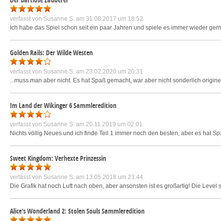
verfasst von
Susanne S.
am 31.08.2017 um 18:52
Ich habe das Spiel schon seit ein paar Jahren und spiele es immer wieder gern.
Golden Rails: Der Wilde Westen
verfasst von
Susanne S.
am 23.02.2020 um 20:31
...muss man aber nicht. Es hat Spaß gemacht, war aber nicht sonderlich originel
Im Land der Wikinger 6 Sammleredition
verfasst von
Susanne S.
am 20.11.2019 um 02:01
Nichts völlig Neues und ich finde Teil 1 immer noch den besten, aber es hat 
Sweet Kingdom: Verhexte Prinzessin
verfasst von
Susanne S.
am 13.05.2018 um 23:44
Die Grafik hat noch Luft nach oben, aber ansonsten ist es großartig! Die Level
Alice's Wonderland 2: Stolen Souls Sammleredition