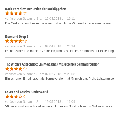
Dark Parables: Der Orden der Rotkäppchen
verfasst von
Susanne S.
am 15.04.2018 um 19:11
Die Grafik hat mir besser gefallen und auch die Wimmelbilder waren besser zu e
Diamond Drop 2
verfasst von
Susanne S.
am 02.04.2018 um 23:34
Ich hab's nicht so mit dem Zeitdruck, und dass ich trotz einfachster Einstellu
The Witch's Apprentice: Ein Magisches Missgeschick Sammleredition
verfasst von
Susanne S.
am 07.02.2018 um 21:08
Ein schöner Einfall, aber als Bonusversion hat für mich das Preis-Leistungsverh
Caves and Castles: Underworld
verfasst von
Susanne S.
am 19.05.2018 um 16:09
50 Level sind einfach viel zu wenig für so ein Spiel. Ich war in Nullkommanix du