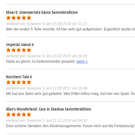
Moai 6: Unerwartete Gäste Sammleredition
verfasst von
Susanne S.
am 15.08.2018 um 12:37
Wer die ersten 5 Teile mochte, ist hier sehr gut aufgehoben. Eigentlich wollte i
Imperial Island 4
verfasst von
Susanne S.
am 23.02.2020 um 20:29
Habe es gleich 2x hintereinander gespielt.
mehr »
Northern Tale 4
verfasst von
Susanne S.
am 12.09.2017 um 20:48
Mir hat das Speil sehr gut gefallen. Wer Ritter Arthur mag, hat hier viel Spaß. De
Alice's Wonderland: Cast in Shadow Sammleredition
verfasst von
Susanne S.
am 21.12.2019 um 09:10
Eine schöne Variation des Klickmanagements. Freue mich auf die Fortsetzung