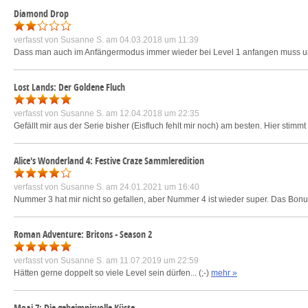
Diamond Drop
verfasst von
Susanne S.
am 04.03.2018 um 11:39
Dass man auch im Anfängermodus immer wieder bei Level 1 anfangen muss und 
Lost Lands: Der Goldene Fluch
verfasst von
Susanne S.
am 12.04.2018 um 22:35
Gefällt mir aus der Serie bisher (Eisfluch fehlt mir noch) am besten. Hier stimmt 
Alice's Wonderland 4: Festive Craze Sammleredition
verfasst von
Susanne S.
am 24.01.2021 um 16:40
Nummer 3 hat mir nicht so gefallen, aber Nummer 4 ist wieder super. Das Bonuskap
Roman Adventure: Britons - Season 2
verfasst von
Susanne S.
am 11.07.2019 um 22:59
Hätten gerne doppelt so viele Level sein dürfen... (;-)
mehr »
Moai 7: Die geheimnisvolle Küste