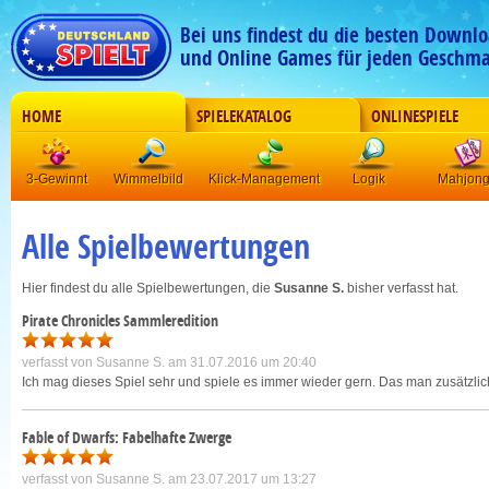
Bei uns findest du die besten Downlo
und Online Games für jeden Geschma
HOME
SPIELEKATALOG
ONLINESPIELE
3-Gewinnt
Wimmelbild
Klick-Management
Logik
Mahjon
Alle Spielbewertungen
Hier findest du alle Spielbewertungen, die
Susanne S.
bisher verfasst hat.
Pirate Chronicles Sammleredition
verfasst von
Susanne S.
am 31.07.2016 um 20:40
Ich mag dieses Spiel sehr und spiele es immer wieder gern. Das man zusätzlich
Fable of Dwarfs: Fabelhafte Zwerge
verfasst von
Susanne S.
am 23.07.2017 um 13:27