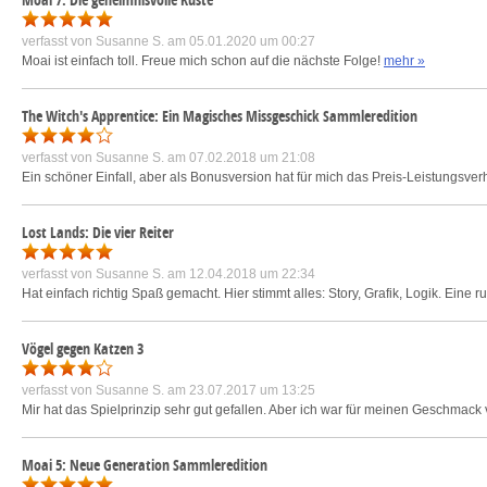
verfasst von
Susanne S.
am 05.01.2020 um 00:27
Moai ist einfach toll. Freue mich schon auf die nächste Folge!
mehr »
The Witch's Apprentice: Ein Magisches Missgeschick Sammleredition
verfasst von
Susanne S.
am 07.02.2018 um 21:08
Ein schöner Einfall, aber als Bonusversion hat für mich das Preis-Leistungsverh
Lost Lands: Die vier Reiter
verfasst von
Susanne S.
am 12.04.2018 um 22:34
Hat einfach richtig Spaß gemacht. Hier stimmt alles: Story, Grafik, Logik. Ein
Vögel gegen Katzen 3
verfasst von
Susanne S.
am 23.07.2017 um 13:25
Mir hat das Spielprinzip sehr gut gefallen. Aber ich war für meinen Geschmack 
Moai 5: Neue Generation Sammleredition