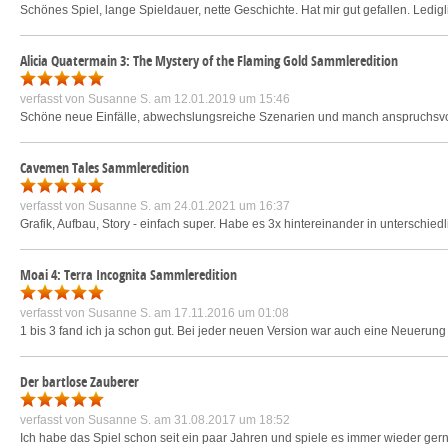
Schönes Spiel, lange Spieldauer, nette Geschichte. Hat mir gut gefallen. Ledigli
Alicia Quatermain 3: The Mystery of the Flaming Gold Sammleredition
verfasst von
Susanne S.
am 12.01.2019 um 15:46
Schöne neue Einfälle, abwechslungsreiche Szenarien und manch anspruchsvoll
Cavemen Tales Sammleredition
verfasst von
Susanne S.
am 24.01.2021 um 16:37
Grafik, Aufbau, Story - einfach super. Habe es 3x hintereinander in unterschiedl
Moai 4: Terra Incognita Sammleredition
verfasst von
Susanne S.
am 17.11.2016 um 01:08
1 bis 3 fand ich ja schon gut. Bei jeder neuen Version war auch eine Neuerun
Der bartlose Zauberer
verfasst von
Susanne S.
am 31.08.2017 um 18:52
Ich habe das Spiel schon seit ein paar Jahren und spiele es immer wieder gern.