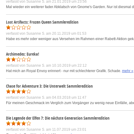
verfasst von
Susanne S.
am 21.01.2019 um 23:56
Mal wieder ein weiterer fader Abklatsch von Gnome's Garden. Nur ist diesmal d
Lost Artifacts: Frozen Queen Sammleredition
verfasst von
Susanne S.
am 20.11.2019 um 01:53
Habe es mehr oder weniger aus Versehen im Rahmen einer Rabett-Aktion gekauf
Archimedes: Eureka!
verfasst von
Susanne S.
am 10.10.2019 um 22:12
Hat mich an Royal Envoy erinnert - nur mit schlechterer Grafik. Schade.
mehr »
Chase for Adventure 3: Die Unterwelt Sammleredition
verfasst von
Susanne S.
am 04.03.2018 um 11:47
Für meinen Geschmack im Verglich zum Vorgänger zu wenig neue Einfälle, ab
Die Legende der Elfen 7: Die nächste Generation Sammleredition
verfasst von
Susanne S.
am 11.07.2019 um 23:01