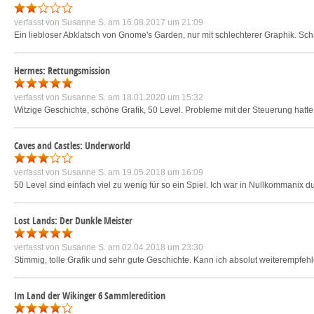
verfasst von
Susanne S.
am 16.08.2017 um 21:09
Ein liebloser Abklatsch von Gnome's Garden, nur mit schlechterer Graphik. Sc
Hermes: Rettungsmission
verfasst von
Susanne S.
am 18.01.2020 um 15:32
Witzige Geschichte, schöne Grafik, 50 Level. Probleme mit der Steuerung hatte i
Caves and Castles: Underworld
verfasst von
Susanne S.
am 19.05.2018 um 16:09
50 Level sind einfach viel zu wenig für so ein Spiel. Ich war in Nullkommanix du
Lost Lands: Der Dunkle Meister
verfasst von
Susanne S.
am 02.04.2018 um 23:30
Stimmig, tolle Grafik und sehr gute Geschichte. Kann ich absolut weiterempfeh
Im Land der Wikinger 6 Sammleredition