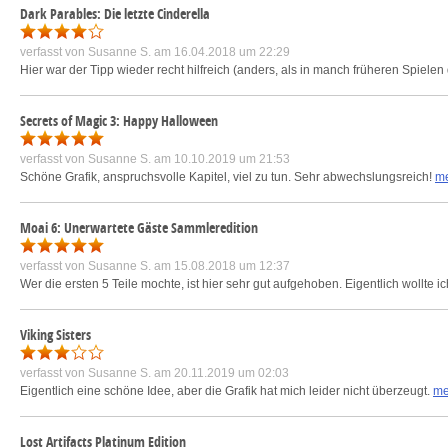
Dark Parables: Die letzte Cinderella
verfasst von
Susanne S.
am 16.04.2018 um 22:29
Hier war der Tipp wieder recht hilfreich (anders, als in manch früheren Spielen
Secrets of Magic 3: Happy Halloween
verfasst von
Susanne S.
am 10.10.2019 um 21:53
Schöne Grafik, anspruchsvolle Kapitel, viel zu tun. Sehr abwechslungsreich!
me
Moai 6: Unerwartete Gäste Sammleredition
verfasst von
Susanne S.
am 15.08.2018 um 12:37
Wer die ersten 5 Teile mochte, ist hier sehr gut aufgehoben. Eigentlich wollte i
Viking Sisters
verfasst von
Susanne S.
am 20.11.2019 um 02:03
Eigentlich eine schöne Idee, aber die Grafik hat mich leider nicht überzeugt.
me
Lost Artifacts Platinum Edition