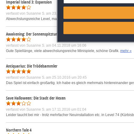
Imperial Island 3: Expansion
Match and combine data from
verfasst von
Susanne S.
am 23.04.2020 um 20:45
Abwechslungsreiche Level, man kann lustige Verbesserungen bauen, schöne Gr
Link different devices
Awakening: Der Sonnenspitzturm
Identify devices based on inf
verfasst von
Susanne S.
am 04.11.2018 um 16:06
Gute Spiellänge, viele abwechslungsreiche Minispiele, schöne Grafik.
mehr »
Save and communicate priva
Antiquarius: Die Trödelsammler
verfasst von
Susanne S.
am 25.10.2016 um 20:45
Das Spiel ist einfach großartig. Ich habe es gleich mehrmals hintereinander 
Save Halloween: Die Stadt der Hexen
verfasst von
Susanne S.
am 17.11.2016 um 01:04
Leider taucht bei mir - trotz mehrfacher Neuinstallation etc. in Level 74 (Kürbi
Northern Tale 4