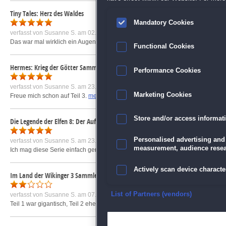
Tiny Tales: Herz des Waldes
Mandatory Cookies
verfasst von
Susanne S.
am 02.04.2018 um 23:38
Das war mal wirklich ein Augenschmaus und auch sonst: Einfach toll!
mehr »
Functional Cookies
Hermes: Krieg der Götter Sammleredition
Performance Cookies
verfasst von
Susanne S.
am 23.02.2020 um 20:33
Marketing Cookies
Freue mich schon auf Teil 3.
mehr »
Store and/or access informat
Die Legende der Elfen 8: Der Aufstand der Gremlins Sammleredition
Personalised advertising and
verfasst von
Susanne S.
am 23.02.2020 um 20:32
measurement, audience resea
Ich mag diese Serie einfach gern. Die Charaktere sind mir mittlerweile richti
Actively scan device character
Im Land der Wikinger 3 Sammleredition
Ensure security, prevent and d
List of Partners (vendors)
verfasst von
Susanne S.
am 07.02.2018 um 20:51
Teil 1 war gigantisch, Teil 2 eher Durchschnitt und Teil 3 konnte mich nach der 
Deliver and present advertisi