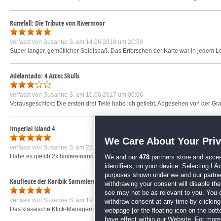
Runefall: Die Tribute von Rivermoor
verfasst von
Susanne S.
am 14.06.2018 um 20:50
Super langer, gemütlicher Spielspaß. Das Erforschen der Karte war in jedem Leve
Adelantado: 4 Aztec Skulls
verfasst von
Susanne S.
am 10.06.2017 um 00:06
Vorausgeschickt: Die ersten drei Teile habe ich geliebt. Abgesehen von der Graphi
Imperial Island 4
We Care About Your Pri
verfasst von
Susanne S.
am 23.02.2020 um 20:29
Habe es gleich 2x hintereinander gespielt.
mehr »
We and our
478
partners store and acces
identifiers, on your device. Selecting I 
purposes shown under we and our partners
Kaufleute der Karibik Sammleredition
withdrawing your consent will disable th
see may not be as relevant to you. You 
verfasst von
Susanne S.
am 19.02.2021 um 11:41
withdraw consent at any time by clickin
Das klassische Klick-Management mal etwas anders aufgesetzt. Sehr schön. Umf
webpage [or the floating icon on the botto
have effect within our Website. For more 