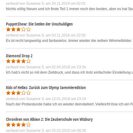
verfasst von
Susanne S.
am 20.11.2019 um 02:01
Nichts völlig Neues und ich finde Teil 1 immer noch den besten, aber es hat 
PuppetShow: Die Seelen der Unschuldigen
verfasst von
Susanne S.
am 03.11.2018 um 22:50
Es ist recht langweilig und fantasielos. Immer wieder die selben Wimmelbilder
Diamond Drop 2
verfasst von
Susanne S.
am 02.04.2018 um 23:34
Ich hab's nicht so mit dem Zeitdruck, und dass ich trotz einfachster Einstellu
Kids of Hellas: Zurück zum Olymp Sammleredition
verfasst von
Susanne S.
am 12.01.2019 um 23:19
Nach der Probestunde habe ich es wieder deinstalliert. Vielleicht löse ich ein F
Chroniken von Albian 2: Die Zauberschule von Wizbury
verfasst von
Susanne S.
am 25.03.2020 um 08:30