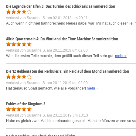
Die Legende der Elfen 5: Das Turnier des Schicksals Sammleredition
verfasst von
Susanne S.
am 02.01.2018 um 20:11
Auch wenn nicht viel bahnbrechend Neues dabei war: Mir hat auch dieser Teil 
Alicia Quatermain 4: Da Vinci and the Time Machine Sammleredition
verfasst von
Susanne S.
am 20.11.2019 um 02:00
Wer die ersten Teile mochte, dem gefällt auch dieser Teil sehr gut.
mehr »
Die 12 Heldentaten des Herkules 9: Ein Held auf dem Mond Sammleredition
verfasst von
Susanne S.
am 20.11.2019 um 02:00
Hat genauso Spaß gemacht, wie alle Vorgänger!
mehr »
Fables of the Kingdom 3
verfasst von
Susanne S.
am 23.12.2019 um 13:13
Habe es gleich zwei Mal hintereinander gespielt. Manche Münzen waren so schwe