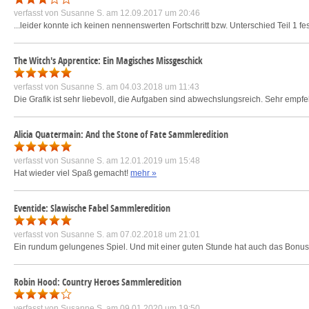
verfasst von
Susanne S.
am 12.09.2017 um 20:46
...leider konnte ich keinen nennenswerten Fortschritt bzw. Unterschied Teil 1 f
The Witch's Apprentice: Ein Magisches Missgeschick
verfasst von
Susanne S.
am 04.03.2018 um 11:43
Die Grafik ist sehr liebevoll, die Aufgaben sind abwechslungsreich. Sehr emp
Alicia Quatermain: And the Stone of Fate Sammleredition
verfasst von
Susanne S.
am 12.01.2019 um 15:48
Hat wieder viel Spaß gemacht!
mehr »
Eventide: Slawische Fabel Sammleredition
verfasst von
Susanne S.
am 07.02.2018 um 21:01
Ein rundum gelungenes Spiel. Und mit einer guten Stunde hat auch das Bonu
Robin Hood: Country Heroes Sammleredition
verfasst von
Susanne S.
am 09.01.2020 um 19:50