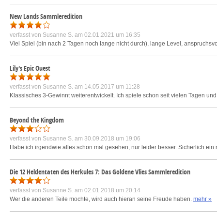
New Lands Sammleredition
verfasst von
Susanne S.
am 02.01.2021 um 16:35
Viel Spiel (bin nach 2 Tagen noch lange nicht durch), lange Level, anspruchsv
Lily's Epic Quest
verfasst von
Susanne S.
am 14.05.2017 um 11:28
Klassisches 3-Gewinnt weiterentwickelt. Ich spiele schon seit vielen Tagen und
Beyond the Kingdom
verfasst von
Susanne S.
am 30.09.2018 um 19:06
Habe ich irgendwie alles schon mal gesehen, nur leider besser. Sicherlich ein n
Die 12 Heldentaten des Herkules 7: Das Goldene Vlies Sammleredition
verfasst von
Susanne S.
am 02.01.2018 um 20:14
Wer die anderen Teile mochte, wird auch hieran seine Freude haben.
mehr »