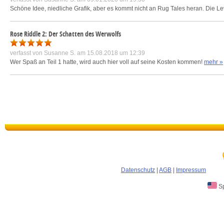
Schöne Idee, niedliche Grafik, aber es kommt nicht an Rug Tales heran. Die Lev
Rose Riddle 2: Der Schatten des Werwolfs
verfasst von
Susanne S.
am 15.08.2018 um 12:39
Wer Spaß an Teil 1 hatte, wird auch hier voll auf seine Kosten kommen!
mehr »
Datenschutz
|
AGB
|
Impressum
Sp