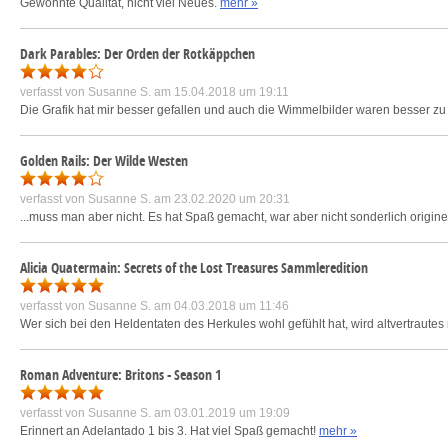
Gewohnte Qualität, nicht viel Neues.
mehr »
Dark Parables: Der Orden der Rotkäppchen
verfasst von
Susanne S.
am 15.04.2018 um 19:11
Die Grafik hat mir besser gefallen und auch die Wimmelbilder waren besser zu e
Golden Rails: Der Wilde Westen
verfasst von
Susanne S.
am 23.02.2020 um 20:31
...muss man aber nicht. Es hat Spaß gemacht, war aber nicht sonderlich originel
Alicia Quatermain: Secrets of the Lost Treasures Sammleredition
verfasst von
Susanne S.
am 04.03.2018 um 11:46
Wer sich bei den Heldentaten des Herkules wohl gefühlt hat, wird altvertrautes
Roman Adventure: Britons - Season 1
verfasst von
Susanne S.
am 03.01.2019 um 19:09
Erinnert an Adelantado 1 bis 3. Hat viel Spaß gemacht!
mehr »