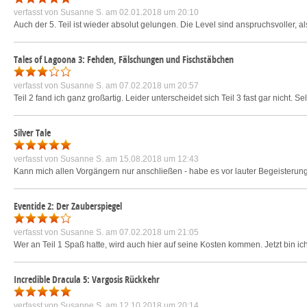
verfasst von
Susanne S.
am 02.01.2018 um 20:10
Auch der 5. Teil ist wieder absolut gelungen. Die Level sind anspruchsvoller, 
Tales of Lagoona 3: Fehden, Fälschungen und Fischstäbchen
verfasst von
Susanne S.
am 07.02.2018 um 20:57
Teil 2 fand ich ganz großartig. Leider unterscheidet sich Teil 3 fast gar nicht. Se
Silver Tale
verfasst von
Susanne S.
am 15.08.2018 um 12:43
Kann mich allen Vorgängern nur anschließen - habe es vor lauter Begeisterung
Eventide 2: Der Zauberspiegel
verfasst von
Susanne S.
am 07.02.2018 um 21:05
Wer an Teil 1 Spaß hatte, wird auch hier auf seine Kosten kommen. Jetzt bin ic
Incredible Dracula 5: Vargosis Rückkehr
verfasst von
Susanne S.
am 12.10.2018 um 20:14