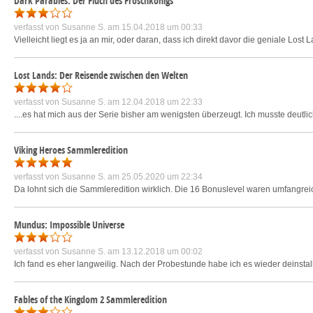
Dark Parables: Der Fluch des Froschkönigs
verfasst von
Susanne S.
am 15.04.2018 um 00:33
Vielleicht liegt es ja an mir, oder daran, dass ich direkt davor die geniale Lost
Lost Lands: Der Reisende zwischen den Welten
verfasst von
Susanne S.
am 12.04.2018 um 22:33
....es hat mich aus der Serie bisher am wenigsten überzeugt. Ich musste deutli
Viking Heroes Sammleredition
verfasst von
Susanne S.
am 25.05.2020 um 22:34
Da lohnt sich die Sammleredition wirklich. Die 16 Bonuslevel waren umfangreic
Mundus: Impossible Universe
verfasst von
Susanne S.
am 13.12.2018 um 00:02
Ich fand es eher langweilig. Nach der Probestunde habe ich es wieder deinstall
Fables of the Kingdom 2 Sammleredition