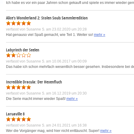
Ich habe es vor ein paar Jahren schon gekauft und spiele es immer wieder gern
Alice's Wonderland 2: Stolen Souls Sammleredition
verfasst von
Susanne S.
am 23.02.2020 um 20:28
Hat genauso viel Spaß gemacht, wie Teil 1. Weiter so!
mehr »
Labyrinth der Seelen
verfasst von
Susanne S.
am 10.06.2017 um 00:09
Das habe ich schon mehrfach wesentlich besser gesehen. Insbesondere bei de
Incredible Dracula: Der Hexenfluch
verfasst von
Susanne S.
am 16.12.2019 um 20:30
Die Serie macht immer wieder Spaß!
mehr »
Laruaville 8
verfasst von
Susanne S.
am 24.01.2021 um 16:38
Wer die Vorgänger mag, wird hier nicht enttäuscht. Super!
mehr »