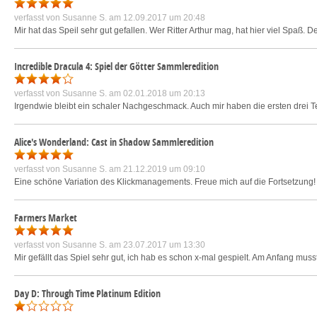
verfasst von
Susanne S.
am 12.09.2017 um 20:48
Mir hat das Speil sehr gut gefallen. Wer Ritter Arthur mag, hat hier viel Spaß. De
Incredible Dracula 4: Spiel der Götter Sammleredition
verfasst von
Susanne S.
am 02.01.2018 um 20:13
Irgendwie bleibt ein schaler Nachgeschmack. Auch mir haben die ersten drei Tei
Alice's Wonderland: Cast in Shadow Sammleredition
verfasst von
Susanne S.
am 21.12.2019 um 09:10
Eine schöne Variation des Klickmanagements. Freue mich auf die Fortsetzung
Farmers Market
verfasst von
Susanne S.
am 23.07.2017 um 13:30
Mir gefällt das Spiel sehr gut, ich hab es schon x-mal gespielt. Am Anfang muss
Day D: Through Time Platinum Edition