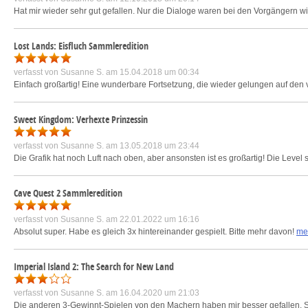
Hat mir wieder sehr gut gefallen. Nur die Dialoge waren bei den Vorgängern wi
Lost Lands: Eisfluch Sammleredition
verfasst von
Susanne S.
am 15.04.2018 um 00:34
Einfach großartig! Eine wunderbare Fortsetzung, die wieder gelungen auf den 
Sweet Kingdom: Verhexte Prinzessin
verfasst von
Susanne S.
am 13.05.2018 um 23:44
Die Grafik hat noch Luft nach oben, aber ansonsten ist es großartig! Die Level
Cave Quest 2 Sammleredition
verfasst von
Susanne S.
am 22.01.2022 um 16:16
Absolut super. Habe es gleich 3x hintereinander gespielt. Bitte mehr davon!
me
Imperial Island 2: The Search for New Land
verfasst von
Susanne S.
am 16.04.2020 um 21:03
Die anderen 3-Gewinnt-Spielen von den Machern haben mir besser gefallen. Schli