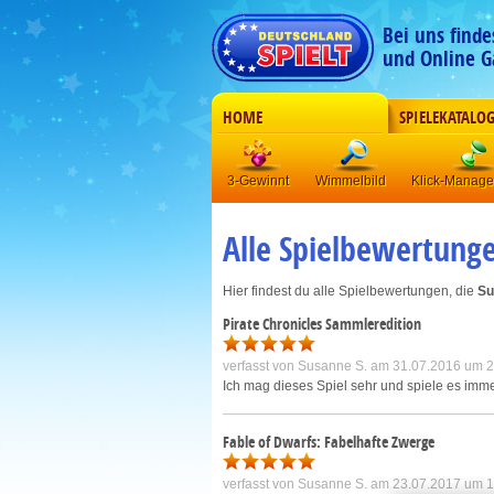
Bei uns find
und Online G
HOME
SPIELEKATALO
3-Gewinnt
Wimmelbild
Klick-Manag
Alle Spielbewertung
Hier findest du alle Spielbewertungen, die
Su
Pirate Chronicles Sammleredition
verfasst von
Susanne S.
am 31.07.2016 um 2
Ich mag dieses Spiel sehr und spiele es imme
Fable of Dwarfs: Fabelhafte Zwerge
verfasst von
Susanne S.
am 23.07.2017 um 1