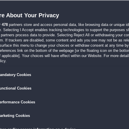
t und spiele es immer wieder gerne. Es ist abwechslungsreich, sehr nett gemacht u
e About Your Privacy
redition
r
478
partners store and access personal data, like browsing data or unique ide
1:47
e. Selecting I Accept enables tracking technologies to support the purposes 
nger zu wenig neue Einfälle, aber das Spielen hat Spaß gemacht.
mehr »
partners process data to provide. Selecting Reject All or withdrawing your con
em. If trackers are disabled, some content and ads you see may not be as rel
surface this menu to change your choices or withdraw consent at any time by 
ming Gold Sammleredition
erences link on the bottom of the webpage [or the floating icon on the bottom
 applicable]. Your choices will have effect within our Website. For more details
5:46
icy.
zenarien und manch anspruchsvolle Level mit schöner Länge. Toll!
mehr »
andatory Cookies
unctional Cookies
3:25
Aber ich war für meinen Geschmack viel zu schnell durch. Schade!
mehr »
erformance Cookies
arketing Cookies
1:03
n haben mir besser gefallen. Schließe mich der Kritik an: Einfach nur die Level ru