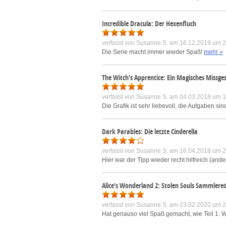
Incredible Dracula: Der Hexenfluch
verfasst von
Susanne S.
am 16.12.2019 um 2
Die Serie macht immer wieder Spaß!
mehr »
The Witch's Apprentice: Ein Magisches Missge
verfasst von
Susanne S.
am 04.03.2018 um 1
Die Grafik ist sehr liebevoll, die Aufgaben 
Dark Parables: Die letzte Cinderella
verfasst von
Susanne S.
am 16.04.2018 um 2
Hier war der Tipp wieder recht hilfreich (and
Alice's Wonderland 2: Stolen Souls Sammlered
verfasst von
Susanne S.
am 23.02.2020 um 2
Hat genauso viel Spaß gemacht, wie Teil 1. W