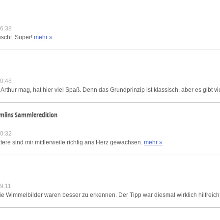
6:38
uscht. Super!
mehr »
0:48
 Arthur mag, hat hier viel Spaß. Denn das Grundprinzip ist klassisch, aber es gibt vie
emlins Sammleredition
0:32
tere sind mir mittlerweile richtig ans Herz gewachsen.
mehr »
9:11
die Wimmelbilder waren besser zu erkennen. Der Tipp war diesmal wirklich hilfreich