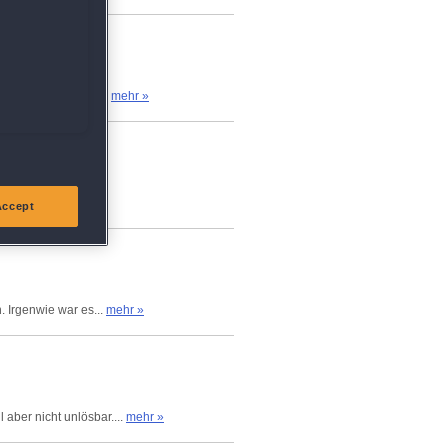
nge Spieldauer und...
mehr »
Accept
. Irgenwie war es...
mehr »
aber nicht unlösbar....
mehr »