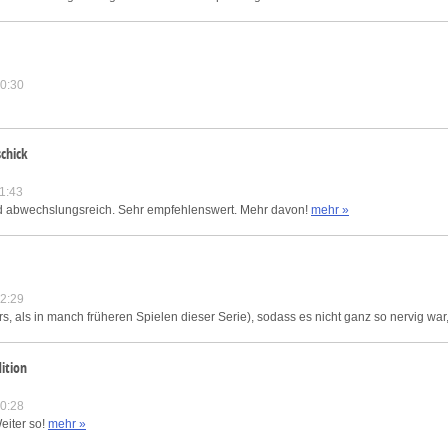
0:30
schick
1:43
sind abwechslungsreich. Sehr empfehlenswert. Mehr davon!
mehr »
2:29
ers, als in manch früheren Spielen dieser Serie), sodass es nicht ganz so nervig war
ition
0:28
eiter so!
mehr »