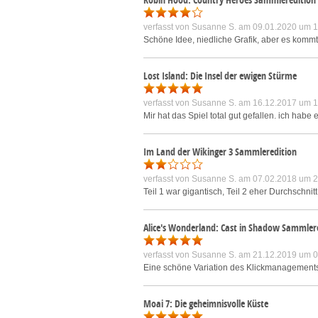
verfasst von
Susanne S.
am 09.01.2020 um 1
Schöne Idee, niedliche Grafik, aber es kommt 
Lost Island: Die Insel der ewigen Stürme
verfasst von
Susanne S.
am 16.12.2017 um 1
Mir hat das Spiel total gut gefallen. ich hab
Im Land der Wikinger 3 Sammleredition
verfasst von
Susanne S.
am 07.02.2018 um 2
Teil 1 war gigantisch, Teil 2 eher Durchschnit
Alice's Wonderland: Cast in Shadow Sammler
verfasst von
Susanne S.
am 21.12.2019 um 0
Eine schöne Variation des Klickmanagements.
Moai 7: Die geheimnisvolle Küste