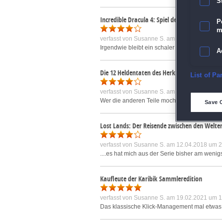
S
Incredible Dracula 4: Spiel der Götter Sammle
P
m
verfasst von
Susanne S.
am 02.01.2018 um 2
Irgendwie bleibt ein schaler Nachgeschmack. 
A
Die 12 Heldentaten des Herkules 7: Das Golde
E
List of Pa
verfasst von
Susanne S.
am 02.01.2018 um 2
D
Wer die anderen Teile mochte, wird auch hi
Save 
M
Lost Lands: Der Reisende zwischen den Welte
verfasst von
Susanne S.
am 12.04.2018 um 2
L
....es hat mich aus der Serie bisher am wenig
I
Kaufleute der Karibik Sammleredition
S
verfasst von
Susanne S.
am 19.02.2021 um 1
Das klassische Klick-Management mal etwas a
Sho