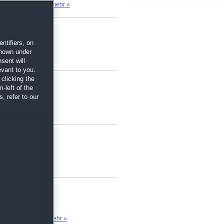
nd hat eine gute...
mehr »
ntifiers, on
shown under
sent will
evant to you.
clicking the
-left of the
, refer to our
nterspielen ist...
mehr »