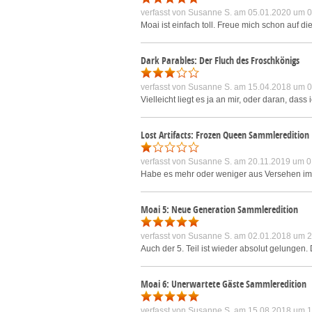
verfasst von
Susanne S.
am 05.01.2020 um 0
Moai ist einfach toll. Freue mich schon auf d
Dark Parables: Der Fluch des Froschkönigs
verfasst von
Susanne S.
am 15.04.2018 um 0
Vielleicht liegt es ja an mir, oder daran, das
Lost Artifacts: Frozen Queen Sammleredition
verfasst von
Susanne S.
am 20.11.2019 um 0
Habe es mehr oder weniger aus Versehen im R
Moai 5: Neue Generation Sammleredition
verfasst von
Susanne S.
am 02.01.2018 um 2
Auch der 5. Teil ist wieder absolut gelungen.
Moai 6: Unerwartete Gäste Sammleredition
verfasst von
Susanne S.
am 15.08.2018 um 1