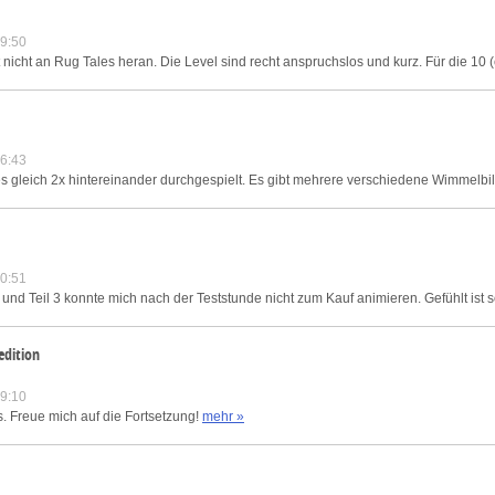
9:50
nicht an Rug Tales heran. Die Level sind recht anspruchslos und kurz. Für die 10 (
6:43
e es gleich 2x hintereinander durchgespielt. Es gibt mehrere verschiedene Wimmelbi
0:51
t und Teil 3 konnte mich nach der Teststunde nicht zum Kauf animieren. Gefühlt ist s
edition
9:10
 Freue mich auf die Fortsetzung!
mehr »