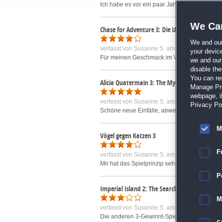
Ich habe es vor ein paar Jahren schon gekauf
We Car
Chase for Adventure 3: Die Unterwelt Sammle
We and ou
verfasst von
Susanne S.
am 04.03.2018 um 1
your devic
Für meinen Geschmack im Verglich zum Vorgä
we and our 
disable th
You can re
Alicia Quatermain 3: The Mystery of the Fla
Manage Pref
webpage, if
verfasst von
Susanne S.
am 12.01.2019 um 1
Privacy Pol
Schöne neue Einfälle, abwechslungsreiche S
M
Vögel gegen Katzen 3
F
verfasst von
Susanne S.
am 23.07.2017 um 1
Mir hat das Spielprinzip sehr gut gefallen. 
P
Imperial Island 2: The Search for New Land
M
verfasst von
Susanne S.
am 16.04.2020 um 2
Die anderen 3-Gewinnt-Spielen von den Macher