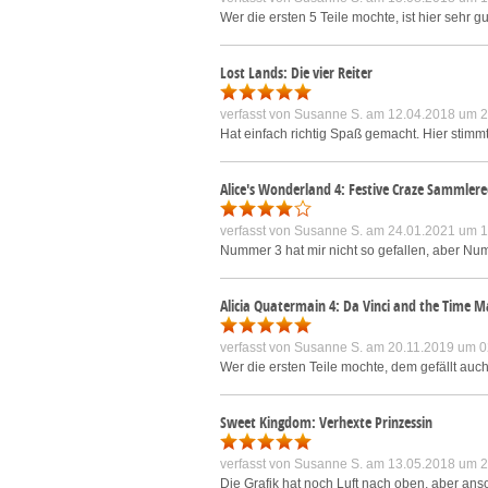
Wer die ersten 5 Teile mochte, ist hier sehr g
Lost Lands: Die vier Reiter
verfasst von
Susanne S.
am 12.04.2018 um 2
Hat einfach richtig Spaß gemacht. Hier stimmt
Alice's Wonderland 4: Festive Craze Sammlere
verfasst von
Susanne S.
am 24.01.2021 um 1
Nummer 3 hat mir nicht so gefallen, aber Numme
Alicia Quatermain 4: Da Vinci and the Time 
verfasst von
Susanne S.
am 20.11.2019 um 0
Wer die ersten Teile mochte, dem gefällt auch
Sweet Kingdom: Verhexte Prinzessin
verfasst von
Susanne S.
am 13.05.2018 um 2
Die Grafik hat noch Luft nach oben, aber anso