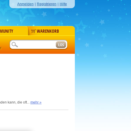
Anmelden
|
Registrieren
|
Hilfe
MUNITY
WARENKORB
r
en kann, die oft...
mehr »