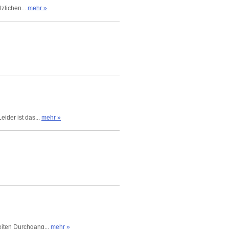
tzlichen...
mehr »
eider ist das...
mehr »
weiten Durchgang...
mehr »