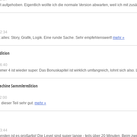
ut aufgehoben. Eigentlich wollte ich die normale Version abwarten, weil ich mit zusä
2:34
 alles: Story, Grafik, Logik. Eine runde Sache. Sehr empfehlenswert!
mehr »
dition
6:40
r 4 ist wieder super. Das Bonuskapitel ist wirklich umfangreich, lohnt sich also. L
Machine Sammleredition
2:00
 dieser Teil sehr gut.
mehr »
3:44
nsten ist es großartig! Die Level sind super lange - teils über 20 Minuten. Beim z