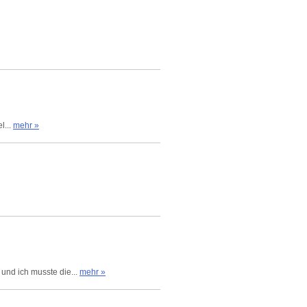
l...
mehr »
 und ich musste die...
mehr »