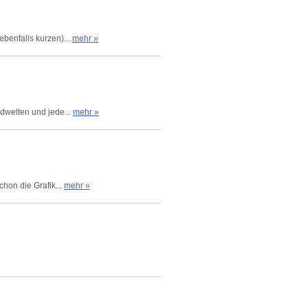
ebenfalls kurzen)...
mehr »
ldwelten und jede...
mehr »
chon die Grafik...
mehr »