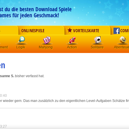
est du die besten Download Spiele
ames für jeden Geschmack!
G
ONLINESPIELE
VORTEILSKARTE
COM
ement
Logik
Mahjong
Action
Solitaire
Abenteue
en
sanne S.
bisher verfasst hat.
0:40
r wieder gern. Das man zusätzlich zu den eigentlichen Level-Aufgaben Schätze find
3:27