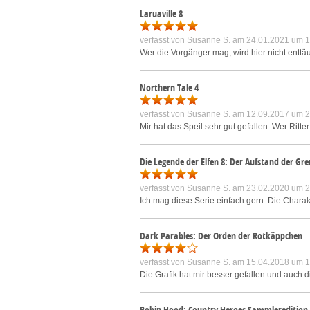
Laruaville 8
verfasst von
Susanne S.
am 24.01.2021 um 1
Wer die Vorgänger mag, wird hier nicht enttä
Northern Tale 4
verfasst von
Susanne S.
am 12.09.2017 um 2
Mir hat das Speil sehr gut gefallen. Wer Ritter
Die Legende der Elfen 8: Der Aufstand der Gr
verfasst von
Susanne S.
am 23.02.2020 um 2
Ich mag diese Serie einfach gern. Die Charak
Dark Parables: Der Orden der Rotkäppchen
verfasst von
Susanne S.
am 15.04.2018 um 1
Die Grafik hat mir besser gefallen und auch 
Robin Hood: Country Heroes Sammleredition