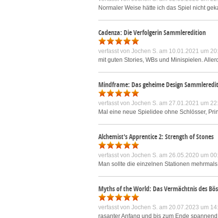
Normaler Weise hätte ich das Spiel nicht ge
Cadenza: Die Verfolgerin Sammleredition
verfasst von
Jochen S.
am 10.01.2021 um 20
mit guten Stories, WBs und Minispielen. Aller
Mindframe: Das geheime Design Sammleredit
verfasst von
Jochen S.
am 27.01.2021 um 22
Mal eine neue Spielidee ohne Schlösser, Prin
Alchemist's Apprentice 2: Strength of Stones
verfasst von
Jochen S.
am 26.05.2020 um 00
Man sollte die einzelnen Stationen mehrmals
Myths of the World: Das Vermächtnis des Bö
verfasst von
Jochen S.
am 20.07.2023 um 14
rasanter Anfang und bis zum Ende spannend un