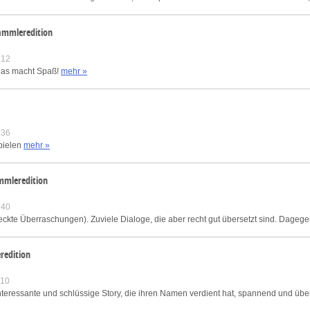
Sammleredition
:12
. Das macht Spaß!
mehr »
:36
Spielen
mehr »
ammleredition
:40
eckte Überraschungen). Zuviele Dialoge, die aber recht gut übersetzt sind. Dagegen
redition
:10
nteressante und schlüssige Story, die ihren Namen verdient hat, spannend und übe