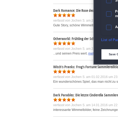
S
Dark Romance: Die Rose des Lebens
P
m
verfasst von
Jochen S.
am 28.07.2016 um 23
Gute Story, schöne Wimmelbilder, gut überse
A
Otherworld: Frühling der Schatten Sammlere
E
List of Pa
verfasst von
Jochen S.
am 28.07.2016 um 23
D
...und seinen Preis wert.
mehr »
Save 
M
Witch's Pranks: Frog's Fortune Sammlerediti
verfasst von
Jochen S.
am 01.02.2016 um 23
L
Ein wunderschönes Spiel, das man nicht zu sch
I
Dark Parables: Die letzte Cinderella Sammler
S
verfasst von
Jochen S.
am 14.01.2016 um 22
interessante Wimmelbilder, feine Zeichnungen
Sho