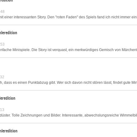
:48
t einer interessanten Story. Den "roten Faden" des Spiels fand ich nicht immer einl
leredition
:53
infache Minispiele. Die Story ist verquast, ein merkwürdiges Gemisch von Märchenf
:32
ch, dass es einen Punktabzug gibt. Wer sich davon nicht stören lässt, findet gute Min
eredition
:13
as düster. Tolle Zeichnungen und Bilder. Interessante, abwechslungsreiche Wimmelbi
leredition