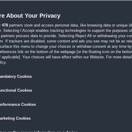
em Buckel, aber es kann sich gegen neue Spiele gut behaupten. Der Verzicht auf a
e About Your Privacy
r
478
partners store and access personal data, like browsing data or unique ide
:31
e. Selecting I Accept enables tracking technologies to support the purposes 
ggeriert - wenn man die Musik auf Null stellt. Gut geeignet für Anfänger. Die Geschich
partners process data to provide. Selecting Reject All or withdrawing your con
em. If trackers are disabled, some content and ads you see may not be as rel
surface this menu to change your choices or withdraw consent at any time by 
ammleredition
erences link on the bottom of the webpage [or the floating icon on the bottom
 applicable]. Your choices will have effect within our Website. For more details
:15
icy.
s Spiel.
mehr »
andatory Cookies
dition
unctional Cookies
:47
schnittliche Länge. Die Übersichtskarte war für mich neu und interessant angelegt.
erformance Cookies
edition
arketing Cookies
:24
Vorgänger 'Geheimnisse der Mafia' geschrieben habe: "Ein gut gemachtes, interess