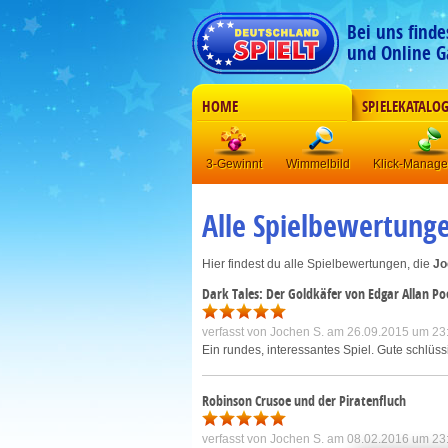
Bei uns find
und Online G
HOME
SPIELEKATALO
3-Gewinnt
Wimmelbild
Klick-Manag
Alle Spielbewertung
Hier findest du alle Spielbewertungen, die
Jo
Dark Tales: Der Goldkäfer von Edgar Allan P
verfasst von
Jochen S.
am 26.09.2015 um 23
Ein rundes, interessantes Spiel. Gute schlüss
Robinson Crusoe und der Piratenfluch
verfasst von
Jochen S.
am 08.02.2016 um 23