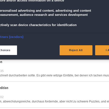
tore and/or access information on a device
ersonalised advertising and content, advertising and content
easurement, audience research and services development
:11
tzt
mehr »
ctively scan device characteristics for identification
dition
nsure security, prevent and detect fraud, and fix errors
rtners (vendors)
:16
eliver and present advertising and content
Choices
Reject All
I 
atch and combine data from other data sources
on
:35
ink different devices
nell durcharbeiten sollte. Es gibt viele witzige Einfälle, bei denen ich lachen muss
dentify devices based on information transmitted automatically
edition
ave and communicate privacy choices
:02
, abwechslungsreiche, durchaus fordernde, aber nicht zu schwere Puzzles, und ein
w Purposes