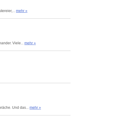
tereier,...
mehr »
ander. Viele...
mehr »
präche. Und das...
mehr »