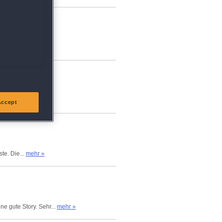
Accept
te. Die...
mehr »
e gute Story. Sehr...
mehr »