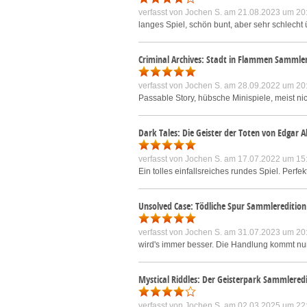
verfasst von
Jochen S.
am 21.08.2023 um 20
langes Spiel, schön bunt, aber sehr schlecht ü
Criminal Archives: Stadt in Flammen Sammler
verfasst von
Jochen S.
am 28.09.2022 um 20
Passable Story, hübsche Minispiele, meist ni
Dark Tales: Die Geister der Toten von Edgar 
verfasst von
Jochen S.
am 17.07.2022 um 15
Ein tolles einfallsreiches rundes Spiel. Perfe
Unsolved Case: Tödliche Spur Sammleredition
verfasst von
Jochen S.
am 31.07.2023 um 20
wird's immer besser. Die Handlung kommt nur 
Mystical Riddles: Der Geisterpark Sammlered
verfasst von
Jochen S.
am 02.03.2025 um 22