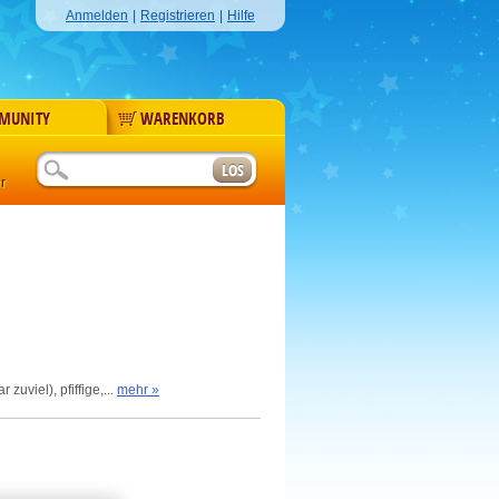
Anmelden
|
Registrieren
|
Hilfe
MUNITY
WARENKORB
r
uviel), pfiffige,...
mehr »