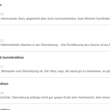
on
:50
e interessante Story, abgedreht aber doch nachvollziehbar. Gute Wimmel-Suchbilder
:22
d Wimmelbilder, Macken in der Übersetzung. - Die Persiflierung des Genres ist als A
ab Sammleredition
:17
 Minispiele und Übersetzung ok. Die Story, naja, die passt gut zu Halloween, es gibt
dition
:58
chichte. Übersetzung anfangs recht gut, gegen Ende sehr mechanisch, teils missve
redition