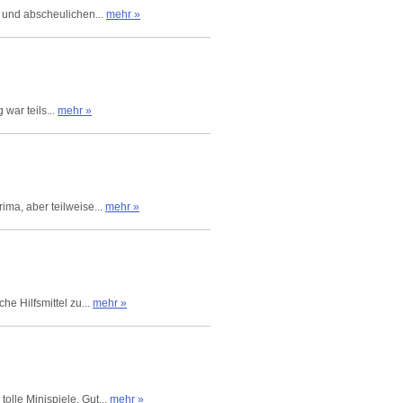
s und abscheulichen...
mehr »
war teils...
mehr »
ima, aber teilweise...
mehr »
e Hilfsmittel zu...
mehr »
lle Minispiele. Gut...
mehr »