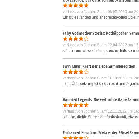
verfasst von
Jochen S.
am 08.05.2025 um 20
Ein gutes langes und anspruchsvolles Spiel mi
Fairy Godmother Stories: Rotkäppchen Samm
verfasst von
Jochen S.
am 12.04.2022 um 15
schön lang, abwechslungsreiche, teils sehr e
Twin Mind: Kraft der Liebe Sammleredition
verfasst von
Jochen S.
am 11.08.2023 um 20
...die Übersetzung ist so schlecht und ärgerli
Haunted Legends: Die verfluchte Gabe Samml
verfasst von
Jochen S.
am 12.11.2022 um 16
schöne, dichte Story, sehr fantasievoll, etw
Enchanted Kingdom: Meister der Rätsel Samm