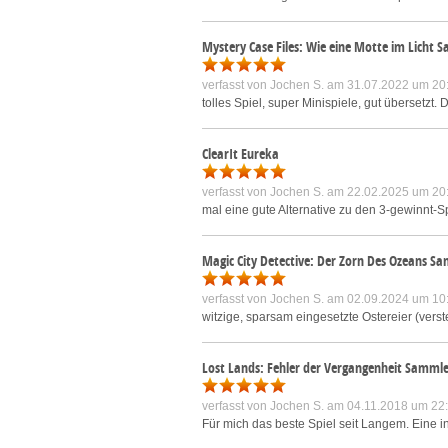
Mystery Case Files: Wie eine Motte im Licht 
verfasst von
Jochen S.
am 31.07.2022 um 20
tolles Spiel, super Minispiele, gut übersetzt
ClearIt Eureka
verfasst von
Jochen S.
am 22.02.2025 um 20
mal eine gute Alternative zu den 3-gewinnt-
Magic City Detective: Der Zorn Des Ozeans S
verfasst von
Jochen S.
am 02.09.2024 um 10
witzige, sparsam eingesetzte Ostereier (verst
Lost Lands: Fehler der Vergangenheit Sammle
verfasst von
Jochen S.
am 04.11.2018 um 22
Für mich das beste Spiel seit Langem. Eine i