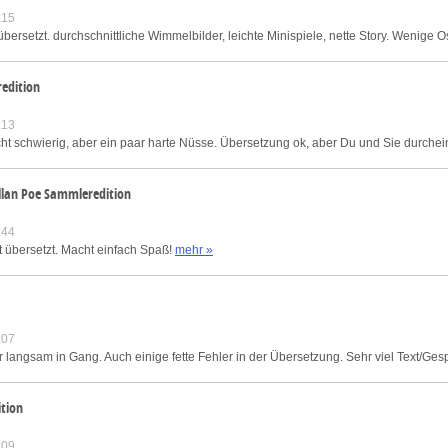
:15
bersetzt. durchschnittliche Wimmelbilder, leichte Minispiele, nette Story. Wenige Os
edition
:13
cht schwierig, aber ein paar harte Nüsse. Übersetzung ok, aber Du und Sie durchein
Allan Poe Sammleredition
:44
kt übersetzt. Macht einfach Spaß!
mehr »
:07
langsam in Gang. Auch einige fette Fehler in der Übersetzung. Sehr viel Text/Ges
ition
:09