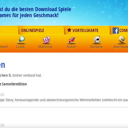
est du die besten Download Spiele
ames für jeden Geschmack!
G
ONLINESPIELE
VORTEILSKARTE
COM
ement
Logik
Mahjong
Action
Solitaire
Abenteue
en
chen S.
bisher verfasst hat.
oe Sammleredition
:20
ige Story, herausragende und abwechslungsreiche Wimmelbilder (vielleicht ein paar z
:20