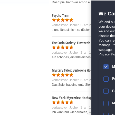
Das Spiel hat zwar schon einige Jahre auf d
We Car
Psycho Train
We and ou
verfasst von
Jochen S.
am 25.02.2015 um 11
your devic
...und längst nicht so düster, wie der Titel su
we and our 
disable th
You can re
The Curio Society: Finsternis über Messina S
Manage Pref
webpage, if
verfasst von
Jochen S.
am 13.08.2016 um 23
Privacy Pol
ein schönes, einfallsreiches und interessante
M
Mystery Tales: Verlorene Hoffnung Sammlere
F
verfasst von
Jochen S.
am 20.01.2015 um 22
Das Spiel hat eine gute Story, eine überdurch
P
New York Mysteries: Hochspannung Sammler
M
verfasst von
Jochen S.
am 14.11.2015 um 23
Ich kann nur wiederholen, was ich schon zum 