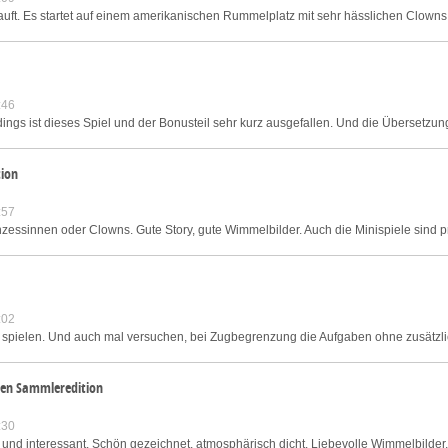
kauft. Es startet auf einem amerikanischen Rummelplatz mit sehr hässlichen Clown
:46
dings ist dieses Spiel und der Bonusteil sehr kurz ausgefallen. Und die Übersetzung 
ion
:57
zessinnen oder Clowns. Gute Story, gute Wimmelbilder. Auch die Minispiele sind pr
:02
 spielen. Und auch mal versuchen, bei Zugbegrenzung die Aufgaben ohne zusätzlich
sen Sammleredition
:30
d interessant. Schön gezeichnet, atmosphärisch dicht. Liebevolle Wimmelbilder, to