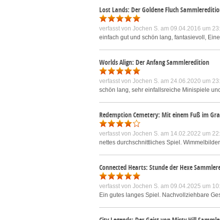
Lost Lands: Der Goldene Fluch Sammlerediti
verfasst von
Jochen S.
am 09.04.2016 um 23
einfach gut und schön lang, fantasievoll, Ein
Worlds Align: Der Anfang Sammleredition
verfasst von
Jochen S.
am 24.06.2020 um 23
schön lang, sehr einfallsreiche Minispiele un
Redemption Cemetery: Mit einem Fuß im Gr
verfasst von
Jochen S.
am 14.02.2022 um 22
nettes durchschnittliches Spiel. Wimmelbilder,
Connected Hearts: Stunde der Hexe Sammlere
verfasst von
Jochen S.
am 09.04.2025 um 10
Ein gutes langes Spiel. Nachvollziehbare Ges
City Legends: Der Geist von Misty Hill Sammle