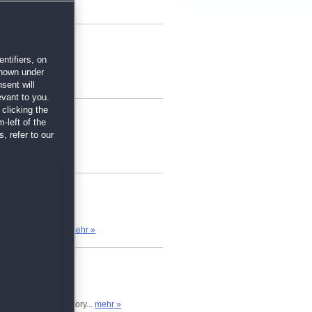
ufwendige...
mehr »
ntifiers, on
shown under
te...
mehr »
sent will
evant to you.
clicking the
-left of the
, refer to our
 Die zahlreichen...
mehr »
antes Spiel. Die Story...
mehr »