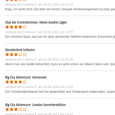
verfasst von
Corinna K.
am 24.05.2010 um 22:42
Naja, ich weiß nicht. Die Idee mit einem Tierpark-Klickmanagement ist zwar gan
Club der Ermittlerinnen: Kleine dunkle Lügen
verfasst von
Corinna K.
am 19.01.2011 um 12:28
Ein schönes Spiel, das bei mir aber gemischte Gefühle hinterlässt. Einerseits 
Wonderland Solitaire
verfasst von
Corinna K.
am 01.09.2012 um 20:30
Wenn man die Grafik betrachtet, muss es wohl schon ein älteres Spiel sein, das
Big City Adventure: Vancouver
verfasst von
Corinna K.
am 16.08.2010 um 23:02
Der Schwierigkeitsgrad hat hier gegenüber den Vorgängern angezogen, sogar
Big City Adventure: London Sammleredition
verfasst von
Corinna K.
am 04.09.2012 um 19:10