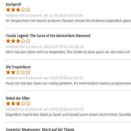
Kochprofi
verfasst von
Corinna K.
am 11.06.2010 um 22:56
Im Vergleichen mit manch anderen Spielen dieser Art ist dieses eigentlich gan
Youda Legend: The Curse of the Amsterdam Diamond
verfasst von
Corinna K.
am 22.07.2010 um 19:18
Mich hat das Spiel nicht so begeistert. Die Grafik ist zwar ganz ok, die habe i
Die Tropenfarm
verfasst von
Corinna K.
am 13.02.2010 um 20:22
Auch mir hat das Spiel nur mäßig gefallen. Es wirkt einfach lieblos programmier
Nebel der Elfen
verfasst von
Corinna K.
am 19.01.2010 um 03:43
Eigentlich macht das Spiel ja Spaß und besitzt auch einen recht hohen Suchtfakt
Inspector Magnusson: Mord auf der Titanic