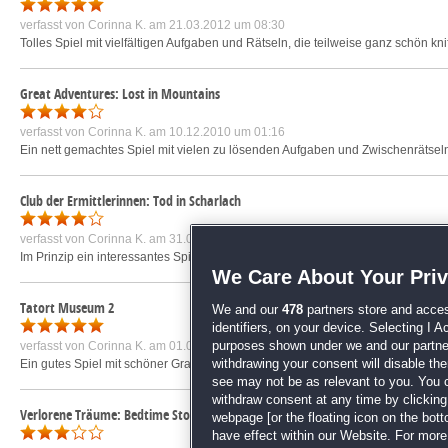
verfasst von
Corinna K.
am 21.03.2012 um 08:30
Tolles Spiel mit vielfältigen Aufgaben und Rätseln, die teilweise ganz schön knif
Great Adventures: Lost in Mountains
verfasst von
Corinna K.
am 10.12.2010 um 01:16
Ein nett gemachtes Spiel mit vielen zu lösenden Aufgaben und Zwischenrätseln. 
Club der Ermittlerinnen: Tod in Scharlach
verfasst von
Corinna K.
am 31.07.2011 um 20:22
Im Prinzip ein interessantes Spiel, allerdings fand ich das immer wiederkehren
We Care About Your Pri
Tatort Museum 2
We and our
478
partners store and acces
identifiers, on your device. Selecting I 
verfasst von
Corinna K.
am 01.02.2010 um 00:50
purposes shown under we and our partners
Ein gutes Spiel mit schöner Grafik sowie einer ausgewogenen Mischung aus W
withdrawing your consent will disable th
see may not be as relevant to you. You 
withdraw consent at any time by clickin
Verlorene Träume: Bedtime Stories
webpage [or the floating icon on the botto
have effect within our Website. For more 