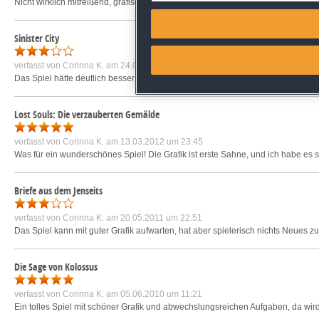
Nicht wirklich mitreißend, grafisch zwar ganz ok, aber die Objekte in den Wim
Match and combine data from
Sinister City
Link different devices
verfasst von
Corinna K.
am 24.09.2011 um 00:50
Das Spiel hätte deutlich besser sein können, wenn da nicht einige Spaßbremsen
Identify devices based on inf
Lost Souls: Die verzauberten Gemälde
Save and communicate priva
verfasst von
Corinna K.
am 13.03.2012 um 23:45
Was für ein wunderschönes Spiel! Die Grafik ist erste Sahne, und ich habe es 
Briefe aus dem Jenseits
verfasst von
Corinna K.
am 20.05.2011 um 22:51
Das Spiel kann mit guter Grafik aufwarten, hat aber spielerisch nichts Neues 
Die Sage von Kolossus
verfasst von
Corinna K.
am 05.06.2010 um 11:21
Ein tolles Spiel mit schöner Grafik und abwechslungsreichen Aufgaben, da wird