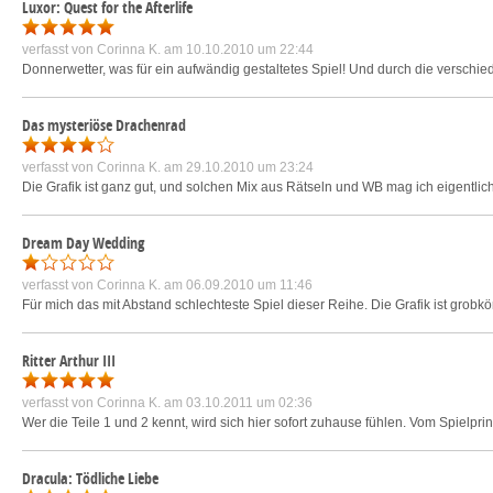
Luxor: Quest for the Afterlife
verfasst von
Corinna K.
am 10.10.2010 um 22:44
Donnerwetter, was für ein aufwändig gestaltetes Spiel! Und durch die verschie
Das mysteriöse Drachenrad
verfasst von
Corinna K.
am 29.10.2010 um 23:24
Die Grafik ist ganz gut, und solchen Mix aus Rätseln und WB mag ich eigentlich
Dream Day Wedding
verfasst von
Corinna K.
am 06.09.2010 um 11:46
Für mich das mit Abstand schlechteste Spiel dieser Reihe. Die Grafik ist grobk
Ritter Arthur III
verfasst von
Corinna K.
am 03.10.2011 um 02:36
Wer die Teile 1 und 2 kennt, wird sich hier sofort zuhause fühlen. Vom Spielpri
Dracula: Tödliche Liebe