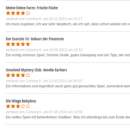
Meine kleine Farm: Frische Fische
verfasst von
Corinna K.
am 06.11.2010 um 23:17
Ich muss zugeben, ich war sehr skeptisch, als ich sah, dass schon wieder ein
Der Exorzist III: Geburt der Finsternis
verfasst von
Corinna K.
am 10.09.2012 um 18:12
Ein richtig schönes Spiel: Schöne Grafik, gutes Gameplay und ein Tipp, der nic
Unsolved Mystery Club: Amelia Earhart
verfasst von
Corinna K.
am 12.03.2011 um 00:02
Ein informatives und eigentlich auch ganz gut gemachtes Spiel, zumindest wenn
Die Wiege Babylons
verfasst von
Corinna K.
am 07.06.2010 um 22:58
Ein nettes Spiel mit farbenfrohen Grafiken. Was ich allerdings bis zum Ende 