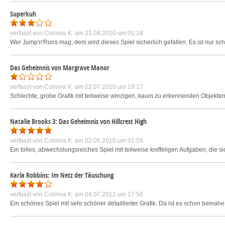
Superkuh
verfasst von
Corinna K.
am 21.08.2010 um 01:18
Wer Jump'n'Runs mag, dem wird dieses Spiel sicherlich gefallen. Es ist nur s
Das Geheimnis von Margrave Manor
verfasst von
Corinna K.
am 22.07.2010 um 19:17
Schlechte, grobe Grafik mit teilweise winzigen, kaum zu erkennenden Objekte
Natalie Brooks 3: Das Geheimnis von Hillcrest High
verfasst von
Corinna K.
am 02.05.2010 um 01:59
Ein tolles, abwechslungsreiches Spiel mit teilweise kniffeligen Aufgaben, die 
Karla Robbins: Im Netz der Täuschung
verfasst von
Corinna K.
am 04.07.2012 um 17:50
Ein schönes Spiel mit sehr schöner detaillierter Grafik. Da ist es schon beina