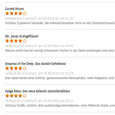
Cursed House
verfasst von
Corinna K.
am 25.03.2011 um 01:28
Schöne 3-gewinnt-Variante, die erfreulicherweise nicht so viel Schnickschna
Mr. Jones Grabgeflüster
verfasst von
Corinna K.
am 12.05.2010 um 20:45
Warum nicht mal ein wenig schwarzen Humor in ein Spiel einbringen und sein Ge
Empress of the Deep: Das dunkle Geheimnis
verfasst von
Corinna K.
am 23.05.2010 um 23:24
Das Spiel bietet eine schöne, geheimnisvolle Atmosphäre, viele Aufgaben und n
Ewige Reise: Das neue Atlantis Sammleredition
verfasst von
Corinna K.
am 10.09.2012 um 18:15
Schöne Grafik, schöne, teils aufwändige Animationen, eine hilfreiche Karte zum 