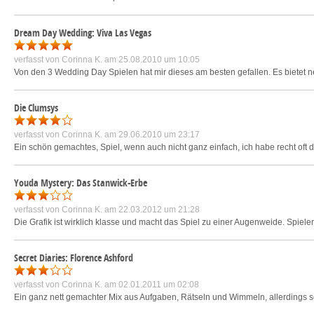
Dream Day Wedding: Viva Las Vegas
verfasst von
Corinna K.
am 25.08.2010 um 10:05
Von den 3 Wedding Day Spielen hat mir dieses am besten gefallen. Es bietet n
Die Clumsys
verfasst von
Corinna K.
am 29.06.2010 um 23:17
Ein schön gemachtes, Spiel, wenn auch nicht ganz einfach, ich habe recht oft 
Youda Mystery: Das Stanwick-Erbe
verfasst von
Corinna K.
am 22.03.2012 um 21:28
Die Grafik ist wirklich klasse und macht das Spiel zu einer Augenweide. Spiele
Secret Diaries: Florence Ashford
verfasst von
Corinna K.
am 02.01.2011 um 02:08
Ein ganz nett gemachter Mix aus Aufgaben, Rätseln und Wimmeln, allerdings sehr