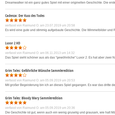
Dreamwalker ist ein ganz gutes Spiel mit einer originellen Geschichte. Die ers
Cadenza: Der Kuss des Todes
verfasst von
Raimund O.
am 23.07.2019 um 20:58
Es wird eine gute und stimmig aufgebaute Geschichte. Die Wimmelbilder und Rä
Luxor 2 HD
verfasst von
Raimund O.
am 06.11.2013 um 14:32
Das Spiel sieht schöner aus als das "gewöhnliche" Luxor 2. Es hat aber zwei N
Grim Tales: Gefährliche Wünsche Sammleredition
verfasst von
Raimund O.
am 05.09.2019 um 20:53
Mit großer Begeisterung bin ich an dieses Spiel gegangen. Es war das dritte d
Grim Tales: Bloody Mary Sammleredition
verfasst von
Raimund O.
am 05.09.2019 um 20:36
Die Geschichte ist gut, wenn auch ein wenig gruselig und grausam, wie halt M