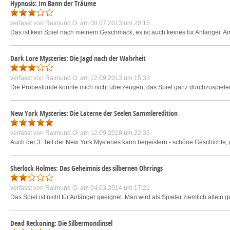
Hypnosis: Im Bann der Träume
verfasst von
Raimund O.
am 08.07.2013 um 20:15
Das ist kein Spiel nach meinem Geschmack, es ist auch keines für Anfänger. Am An
Dark Lore Mysteries: Die Jagd nach der Wahrheit
verfasst von
Raimund O.
am 12.09.2013 um 15:33
Die Probestunde konnte mich nicht überzeugen, das Spiel ganz durchzuspielen. 
New York Mysteries: Die Laterne der Seelen Sammleredition
verfasst von
Raimund O.
am 12.09.2018 um 22:35
Auch der 3. Teil der New York Mysteries kann begeistern - schöne Geschichte, 
Sherlock Holmes: Das Geheimnis des silbernen Ohrrings
verfasst von
Raimund O.
am 04.03.2014 um 17:21
Das Spiel ist nicht für Anfänger geeignet. Man wird als Spieler ziemlich allei
Dead Reckoning: Die Silbermondinsel