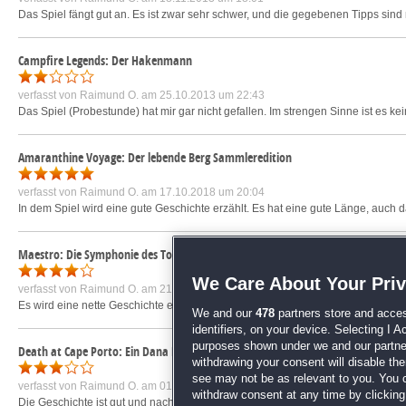
Das Spiel fängt gut an. Es ist zwar sehr schwer, und die gegebenen Tipps sind n
Campfire Legends: Der Hakenmann
verfasst von
Raimund O.
am 25.10.2013 um 22:43
Das Spiel (Probestunde) hat mir gar nicht gefallen. Im strengen Sinne ist es ke
Amaranthine Voyage: Der lebende Berg Sammleredition
verfasst von
Raimund O.
am 17.10.2018 um 20:04
In dem Spiel wird eine gute Geschichte erzählt. Es hat eine gute Länge, auch das
Maestro: Die Symphonie des Todes Sammleredition
We Care About Your Pri
verfasst von
Raimund O.
am 21.07.2018 um 22:38
Es wird eine nette Geschichte erzählt. Die Graphik ist nicht ganz toll, und be
We and our
478
partners store and acces
identifiers, on your device. Selecting I 
purposes shown under we and our partners
Death at Cape Porto: Ein Dana Knightstone Roman
withdrawing your consent will disable th
see may not be as relevant to you. You 
verfasst von
Raimund O.
am 01.09.2019 um 16:50
withdraw consent at any time by clickin
Die Geschichte ist gut und nachzuvollziehen. Das Spiel hat auch eine schöne 