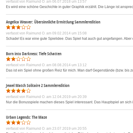
verfasst von
Raimund O.
am 06.07.2018 um 13:57
Es wird eine schöne Geschichte in guter Graphik erzählt. Die Länge ist ansprech
Angelica Weaver: Übersinnliche Ermittlung Sammleredition
verfasst von
Raimund O.
am 09.02.2014 um 15:08
Schade! Es war eine gute Spielidee. Das Spiel hat auch gut angefangen. Abe
Born into Darkness: Tiefe Schatten
verfasst von
Raimund O.
am 08.08.2014 um 13:12
Das ist ein Spiel ohne großen Reiz für mich. Man darf Gegenstände (bzw. bis z
Jewel Match Solitaire 2 Sammleredition
verfasst von
Raimund O.
am 12.04.2019 um 20:39
Nur die Bonusspiele machen dieses Spiel interessant. Das Hauptspiel an sich is
Urban Legends: The Maze
verfasst von
Raimund O.
am 23.07.2019 um 20:55