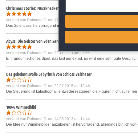
Deliver and present advertisi
Christmas Stories: Nussknacker Sammleredition
Match and combine data from
verfasst von
Raimund O.
am 17.11.2019 um 22:23
Das Spiel passt hervorragend in die (Vor-)Weihnachtszeit. Es ist schade, dass
Link different devices
Abyss: Die Geister von Eden Sammleredition
Identify devices based on inf
verfasst von
Raimund O.
am 22.11.2013 um 17:56
Ein rundum schönes Spiel, das fast perfekt ist. Es wird eine sehr gute Geschicht
Save and communicate priva
Das geheimnisvolle Labyrinth von Schloss Balthasar
verfasst von
Raimund O.
am 23.07.2015 um 18:46
Die Steuerung ist katastrophal, entweder reagieren die Figuren nicht auf einen K
100% Wimmelbild
verfasst von
Raimund O.
am 14.06.2013 um 14:44
Die Idee nur Wimmelbilder anzubieten ist hervorragend, allerdings bin ich von 