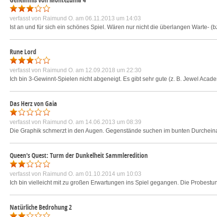
verfasst von
Raimund O.
am 06.11.2013 um 14:03
Ist an und für sich ein schönes Spiel. Wären nur nicht die überlangen Warte-
Rune Lord
verfasst von
Raimund O.
am 12.09.2018 um 22:30
Ich bin 3-Gewinnt-Spielen nicht abgeneigt. Es gibt sehr gute (z. B. Jewel Acad
Das Herz von Gaia
verfasst von
Raimund O.
am 14.06.2013 um 08:39
Die Graphik schmerzt in den Augen. Gegenstände suchen im bunten Durcheina
Queen's Quest: Turm der Dunkelheit Sammleredition
verfasst von
Raimund O.
am 01.10.2014 um 10:03
Ich bin vielleicht mit zu großen Erwartungen ins Spiel gegangen. Die Probestund
Natürliche Bedrohung 2