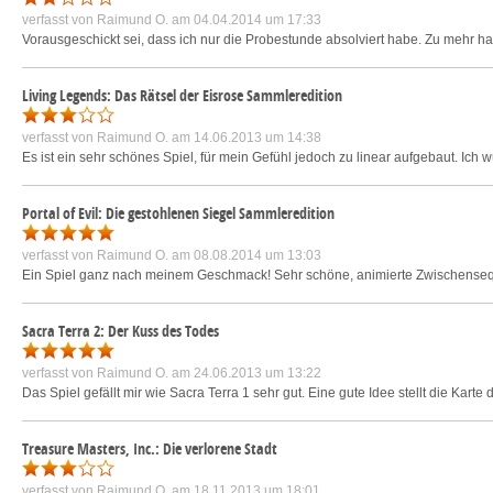
verfasst von
Raimund O.
am 04.04.2014 um 17:33
Vorausgeschickt sei, dass ich nur die Probestunde absolviert habe. Zu mehr habe 
Living Legends: Das Rätsel der Eisrose Sammleredition
verfasst von
Raimund O.
am 14.06.2013 um 14:38
Es ist ein sehr schönes Spiel, für mein Gefühl jedoch zu linear aufgebaut. Ich 
Portal of Evil: Die gestohlenen Siegel Sammleredition
verfasst von
Raimund O.
am 08.08.2014 um 13:03
Ein Spiel ganz nach meinem Geschmack! Sehr schöne, animierte Zwischensequ
Sacra Terra 2: Der Kuss des Todes
verfasst von
Raimund O.
am 24.06.2013 um 13:22
Das Spiel gefällt mir wie Sacra Terra 1 sehr gut. Eine gute Idee stellt die Karte
Treasure Masters, Inc.: Die verlorene Stadt
verfasst von
Raimund O.
am 18.11.2013 um 18:01