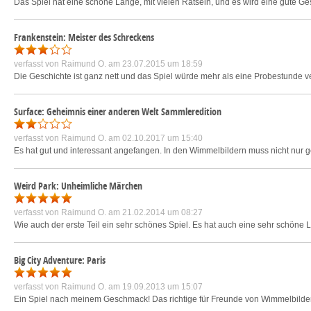
Das Spiel hat eine schöne Länge, mit vielen Rätseln, und es wird eine gute Ges
Frankenstein: Meister des Schreckens
verfasst von
Raimund O.
am 23.07.2015 um 18:59
Die Geschichte ist ganz nett und das Spiel würde mehr als eine Probestunde verd
Surface: Geheimnis einer anderen Welt Sammleredition
verfasst von
Raimund O.
am 02.10.2017 um 15:40
Es hat gut und interessant angefangen. In den Wimmelbildern muss nicht nur
Weird Park: Unheimliche Märchen
verfasst von
Raimund O.
am 21.02.2014 um 08:27
Wie auch der erste Teil ein sehr schönes Spiel. Es hat auch eine sehr schöne 
Big City Adventure: Paris
verfasst von
Raimund O.
am 19.09.2013 um 15:07
Ein Spiel nach meinem Geschmack! Das richtige für Freunde von Wimmelbilder