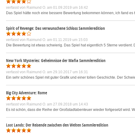
verfasst von
Raimund O.
am 01.09.2019 um 16:42
Das Spiel hätte noch eine bessere Bewertung bekommen können, ich fand es tei
Spirit of Revenge: Das verwunschene Schloss Sammleredition
verfasst von
Raimund O.
am 01.11.2019 um 15:03
Die Bewertung ist etwas schwierig. Das Spiel hat eigentlich 5 Sterne verdient
New York Mysteries: Geheimnisse der Mafia Sammleredition
verfasst von
Raimund O.
am 29.10.2017 um 16:31
Ein sehr schönes Spiel mit guter Grafik und einer tollen Geschichte. Der Schwie
Big City Adventure: Rome
verfasst von
Raimund O.
am 27.09.2018 um 14:43
Es ist schön, dass die Reihe der Großstadtabenteuer wieder fortgesetzt wird. W
Lost Lands: Der Reisende zwischen den Welten Sammleredition