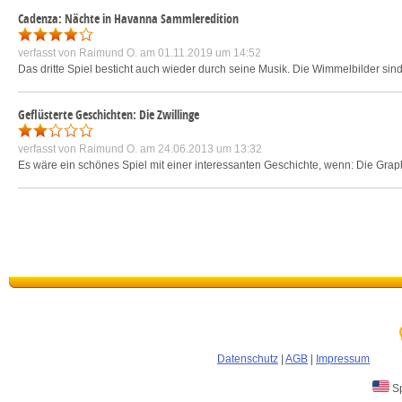
Cadenza: Nächte in Havanna Sammleredition
verfasst von
Raimund O.
am 01.11.2019 um 14:52
Das dritte Spiel besticht auch wieder durch seine Musik. Die Wimmelbilder sin
Geflüsterte Geschichten: Die Zwillinge
verfasst von
Raimund O.
am 24.06.2013 um 13:32
Es wäre ein schönes Spiel mit einer interessanten Geschichte, wenn: Die Gra
Datenschutz
|
AGB
|
Impressum
Sp