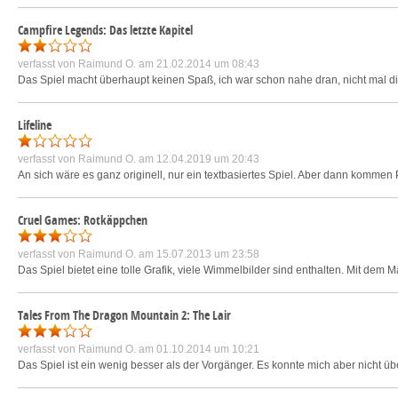
Campfire Legends: Das letzte Kapitel
verfasst von
Raimund O.
am 21.02.2014 um 08:43
Das Spiel macht überhaupt keinen Spaß, ich war schon nahe dran, nicht mal die
Lifeline
verfasst von
Raimund O.
am 12.04.2019 um 20:43
An sich wäre es ganz originell, nur ein textbasiertes Spiel. Aber dann kommen 
Cruel Games: Rotkäppchen
verfasst von
Raimund O.
am 15.07.2013 um 23:58
Das Spiel bietet eine tolle Grafik, viele Wimmelbilder sind enthalten. Mit dem 
Tales From The Dragon Mountain 2: The Lair
verfasst von
Raimund O.
am 01.10.2014 um 10:21
Das Spiel ist ein wenig besser als der Vorgänger. Es konnte mich aber nicht ü