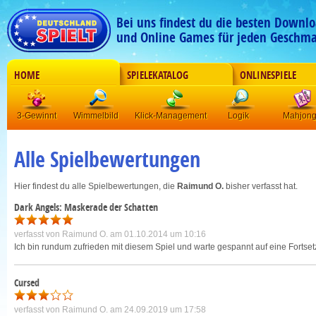
Bei uns findest du die besten Downlo
und Online Games für jeden Geschma
HOME
SPIELEKATALOG
ONLINESPIELE
3-Gewinnt
Wimmelbild
Klick-Management
Logik
Mahjon
Alle Spielbewertungen
Hier findest du alle Spielbewertungen, die
Raimund O.
bisher verfasst hat.
Dark Angels: Maskerade der Schatten
verfasst von
Raimund O.
am 01.10.2014 um 10:16
Ich bin rundum zufrieden mit diesem Spiel und warte gespannt auf eine Fortset
Cursed
verfasst von
Raimund O.
am 24.09.2019 um 17:58