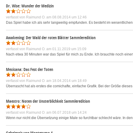
Dr. Wise: Wunder der Medizin
verfasst von
Raimund O.
am 08.08.2014 um 12:46
Das Spiel habe ich als sehr langweilig empfunden. Es besteht im wesentlichen 
Awakening: Der Wald der roten Blätter Sammleredition
verfasst von
Raimund O.
am 01.11.2019 um 15:09
Nach etwa 30 Minuten war das Spiel für mich zu Ende. Ich brauchte noch eine
Mexicana: Das Fest der Toten
verfasst von
Raimund O.
am 18.04.2014 um 18:49
Überrascht hat als erstes die comichafte, einfache Grafik. Bei der Größe dieses S
Maestro: Noten der Unsterblichkeit Sammleredition
verfasst von
Raimund O.
am 06.07.2018 um 14:24
Wenn nur nicht die Übersetzung einige Male so furchtbar schlecht wäre. In d
Geheimnis von Montezuma 4