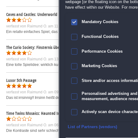
webpage [or the floating icon on the botto
have effect within our Website. For more 
Caves and Castles: Underworld
Mandatory Cookies
verfasst von
Raimund O.
am 11.06.2018 um 22:42
Ein relativ einfaches Spiel, das leider viel zu schnell fertig gespielt ist.
mehr »
Functional Cookies
The Curio Society: Finsternis über Messina Sammleredition
Performance Cookies
verfasst von
Raimund O.
am 13.12.2017 um 18:18
Eine tolle Spielidee: wirklich kuriose Gegenstände werden zur Bewältigung d
Marketing Cookies
Luxor 5th Passage
Store and/or access informat
verfasst von
Raimund O.
am 09.12.2013 um 20:13
Personalised advertising and
Das ist irrsinnig!! Irrsinn heißt der höchste Schwierigkeitsgrad. Und irrsinnig gu
measurement, audience resea
Actively scan device character
Time Twins Mosaics: Haunted Images
verfasst von
Raimund O.
am 06.01.2019 um 23:31
Ensure security, prevent and d
List of Partners (vendors)
Die Kontraste sind sehr schlecht, es ist z. B. kaum zu erkennen, ob jetzt 5 ode