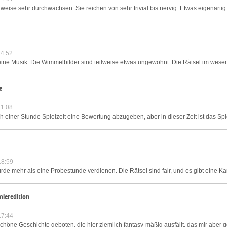
ilweise sehr durchwachsen. Sie reichen von sehr trivial bis nervig. Etwas eigenartig 
4:52
seine Musik. Die Wimmelbilder sind teilweise etwas ungewohnt. Die Rätsel im wesent
e
1:08
 einer Stunde Spielzeit eine Bewertung abzugeben, aber in dieser Zeit ist das Spiel
18:59
rde mehr als eine Probestunde verdienen. Die Rätsel sind fair, und es gibt eine Kar
leredition
17:44
öne Geschichte geboten, die hier ziemlich fantasy-mäßig ausfällt, das mir aber gef