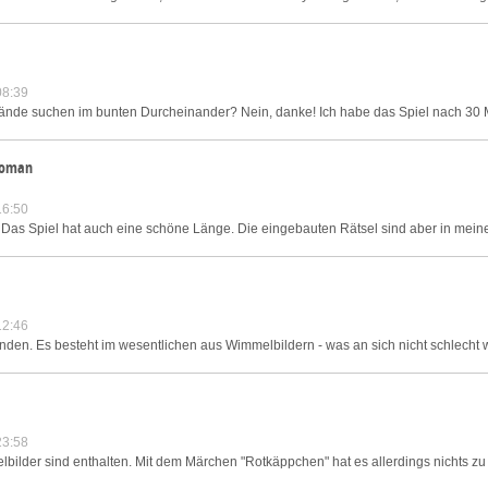
08:39
ände suchen im bunten Durcheinander? Nein, danke! Ich habe das Spiel nach 30 
 Roman
16:50
. Das Spiel hat auch eine schöne Länge. Die eingebauten Rätsel sind aber in mein
12:46
nden. Es besteht im wesentlichen aus Wimmelbildern - was an sich nicht schlecht wä
23:58
melbilder sind enthalten. Mit dem Märchen "Rotkäppchen" hat es allerdings nichts zu 