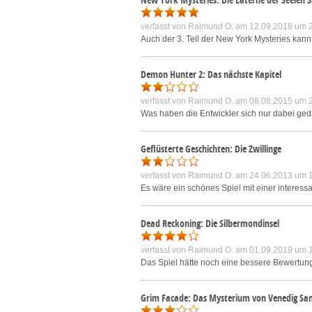
verfasst von
Raimund O.
am 12.09.2018 um 
Auch der 3. Teil der New York Mysteries kann
Demon Hunter 2: Das nächste Kapitel
verfasst von
Raimund O.
am 08.08.2015 um 
Was haben die Entwickler sich nur dabei geda
Geflüsterte Geschichten: Die Zwillinge
verfasst von
Raimund O.
am 24.06.2013 um 
Es wäre ein schönes Spiel mit einer interes
Dead Reckoning: Die Silbermondinsel
verfasst von
Raimund O.
am 01.09.2019 um 
Das Spiel hätte noch eine bessere Bewertung
Grim Facade: Das Mysterium von Venedig Sa