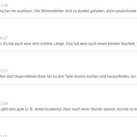
14:46
ng bei mir auslösen. Die Wimmelbilder sind zu dunkel gehalten, dünn gezeichnete 
08:27
el. Es hat auch eine sehr schöne Länge. Das hat aber auch einen kleinen Nachteil.
13:12
 Man darf Gegenstände (bzw. bis zu drei Teile davon) suchen und herausfinden, wo 
22:30
s gibt sehr gute (z. B. Jewel Academy). Aber nach einer Stunde spielen, konnte es 
21:01