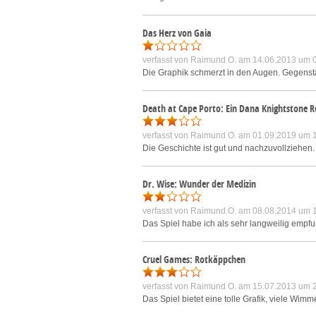
Das Herz von Gaia
verfasst von
Raimund O.
am 14.06.2013 um 
Die Graphik schmerzt in den Augen. Gegenst
Death at Cape Porto: Ein Dana Knightstone
verfasst von
Raimund O.
am 01.09.2019 um 
Die Geschichte ist gut und nachzuvollziehen
Dr. Wise: Wunder der Medizin
verfasst von
Raimund O.
am 08.08.2014 um 
Das Spiel habe ich als sehr langweilig empfu
Cruel Games: Rotkäppchen
verfasst von
Raimund O.
am 15.07.2013 um 
Das Spiel bietet eine tolle Grafik, viele Wim