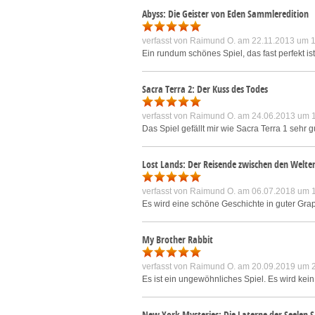
Abyss: Die Geister von Eden Sammleredition
verfasst von
Raimund O.
am 22.11.2013 um 1
Ein rundum schönes Spiel, das fast perfekt ist
Sacra Terra 2: Der Kuss des Todes
verfasst von
Raimund O.
am 24.06.2013 um 
Das Spiel gefällt mir wie Sacra Terra 1 sehr g
Lost Lands: Der Reisende zwischen den Welt
verfasst von
Raimund O.
am 06.07.2018 um 
Es wird eine schöne Geschichte in guter Graph
My Brother Rabbit
verfasst von
Raimund O.
am 20.09.2019 um 
Es ist ein ungewöhnliches Spiel. Es wird kein
New York Mysteries: Die Laterne der Seelen 