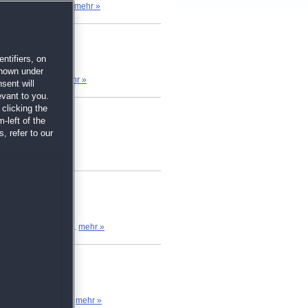
 die Wimmelbilder...
mehr »
ntifiers, on
shown under
 der Bonus mir...
mehr »
sent will
evant to you.
clicking the
-left of the
, refer to our
mit dieser...
mehr »
 Das Spiel hat mir...
mehr »
narien kommt eine...
mehr »