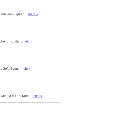
hamäleon-Figuren....
mehr »
chend, nur die...
mehr »
s Gefühl von...
mehr »
ar nur mit der Karte...
mehr »