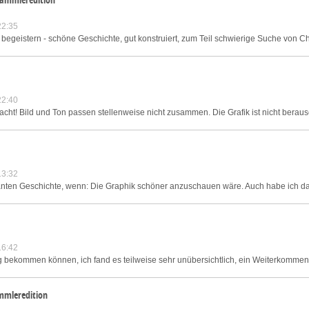
22:35
 begeistern - schöne Geschichte, gut konstruiert, zum Teil schwierige Suche von C
22:40
cht! Bild und Ton passen stellenweise nicht zusammen. Die Grafik ist nicht beraus
13:32
santen Geschichte, wenn: Die Graphik schöner anzuschauen wäre. Auch habe ich da
16:42
 bekommen können, ich fand es teilweise sehr unübersichtlich, ein Weiterkommen w
mmleredition