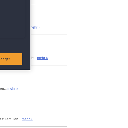
s leichter, wenn...
mehr »
wechselt wird und sie...
mehr »
Accept
en...
mehr »
 zu erfüllen...
mehr »