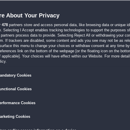
gruselig und grausam, wie halt Märchen so sind. Das Spiel hat eine schöne Länge,
e About Your Privacy
mleredition
r
478
partners store and access personal data, like browsing data or unique ide
21:08
e. Selecting I Accept enables tracking technologies to support the purposes 
elidee ist immer noch gut, aber die Spieldauer war mir etwas zu kurz, insbesondere
partners process data to provide. Selecting Reject All or withdrawing your con
em. If trackers are disabled, some content and ads you see may not be as rel
surface this menu to change your choices or withdraw consent at any time by 
eredition
erences link on the bottom of the webpage [or the floating icon on the bottom
 applicable]. Your choices will have effect within our Website. For more details
15:32
icy.
e. Die Minispiele sind verständlich und nicht zu schwer. Weitere Spiele der Reihe 
andatory Cookies
unctional Cookies
20:58
chichte. Die Wimmelbilder und Rätsel sind fair, wenn auch manchmal sehr einfach.
erformance Cookies
dition
arketing Cookies
22:25
as Hauptspiel kann begeistern. Durch die durchweg in dunkle Farben gehaltenen Sze