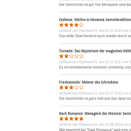
Die Geschichte ist gut. Die Minispiele sind te
Cadenza: Nächte in Havanna Sammleredition
verfasst von
Raimund O.
am 01.11.2019 um 1
Das dritte Spiel besticht auch wieder durch 
Tornado: Das Mysterium der magischen Höhl
verfasst von
Raimund O.
am 25.11.2013 um 2
Es ist normalerweise bisschen schwierig, nach
Frankenstein: Meister des Schreckens
verfasst von
Raimund O.
am 23.07.2015 um 
Die Geschichte ist ganz nett und das Spiel wü
Dark Romance: Menagerie der Monster Samm
verfasst von
Raimund O.
am 16.08.2019 um 
Wie gewohnt bei "Dark Romance" wird eine sch