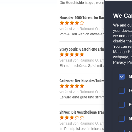
Die Geschichte ist gut, wenn auch ein wenig 
We Car
Haus der 1000 Türen: Im Bann des Bösen Sam
We and ou
verfasst von
Raimund O.
am 14.08.2018 um 
your devic
Vom 4. Teil war ich etwas enttäuscht. Die Spi
we and our 
disable th
You can re
Stray Souls: Gestohlene Erinnerungen Samml
Manage Pref
webpage, if
verfasst von
Raimund O.
am 15.08.2018 um 
Privacy Pol
Ein sehr schönes Spiel mit einer schönen Läng
M
Cadenza: Der Kuss des Todes
F
verfasst von
Raimund O.
am 23.07.2019 um 
Es wird eine gute und stimmig aufgebaute Ges
P
Shiver: Die verschollene Tramperin Sammlere
M
verfasst von
Raimund O.
am 12.09.2018 um 
Im Prinzip ist es ein interessantes Spiel, d