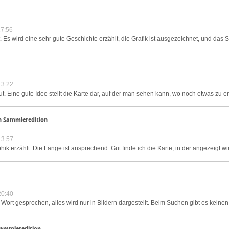
7:56
. Es wird eine sehr gute Geschichte erzählt, die Grafik ist ausgezeichnet, und das Sp
13:22
ut. Eine gute Idee stellt die Karte dar, auf der man sehen kann, wo noch etwas zu erl
en Sammleredition
13:57
ik erzählt. Die Länge ist ansprechend. Gut finde ich die Karte, in der angezeigt wi
20:40
 Wort gesprochen, alles wird nur in Bildern dargestellt. Beim Suchen gibt es keinen
Sammleredition