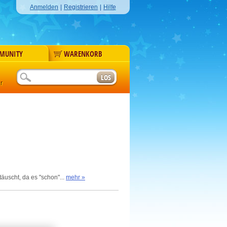
Anmelden
|
Registrieren
|
Hilfe
MUNITY
WARENKORB
r
äuscht, da es "schon"...
mehr »