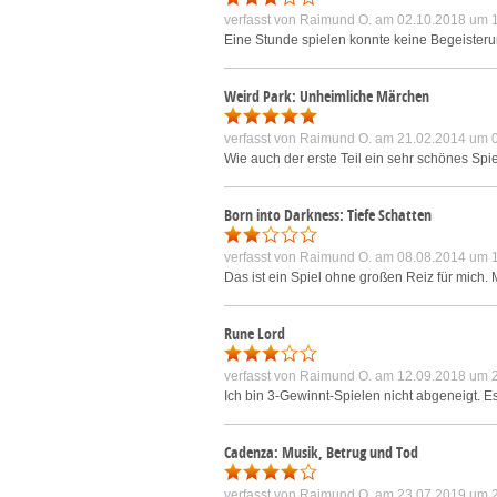
verfasst von
Raimund O.
am 02.10.2018 um 
Eine Stunde spielen konnte keine Begeisteru
Weird Park: Unheimliche Märchen
verfasst von
Raimund O.
am 21.02.2014 um 
Wie auch der erste Teil ein sehr schönes Spi
Born into Darkness: Tiefe Schatten
verfasst von
Raimund O.
am 08.08.2014 um 
Das ist ein Spiel ohne großen Reiz für mich.
Rune Lord
verfasst von
Raimund O.
am 12.09.2018 um 
Ich bin 3-Gewinnt-Spielen nicht abgeneigt. E
Cadenza: Musik, Betrug und Tod
verfasst von
Raimund O.
am 23.07.2019 um 