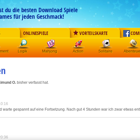
est du die besten Download Spiele
ames für jeden Geschmack!
G
ONLINESPIELE
VORTEILSKARTE
COM
ement
Logik
Mahjong
Action
Solitaire
Abenteue
en
imund O.
bisher verfasst hat.
10:16
d warte gespannt auf eine Fortsetzung. Nach gut 4 Stunden war ich zwar etwas entt
20:36