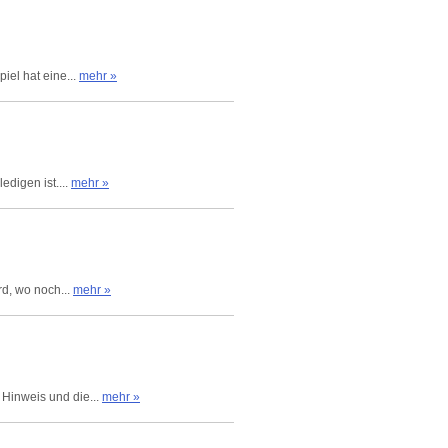
iel hat eine...
mehr »
edigen ist....
mehr »
rd, wo noch...
mehr »
 Hinweis und die...
mehr »