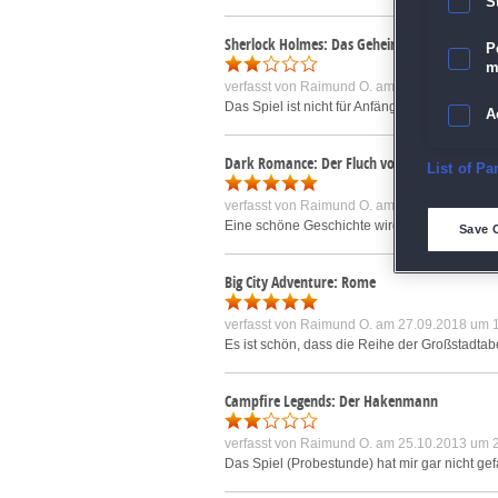
S
Sherlock Holmes: Das Geheimnis des silberne
P
m
verfasst von
Raimund O.
am 04.03.2014 um 
Das Spiel ist nicht für Anfänger geeignet. Ma
A
Dark Romance: Der Fluch von Blaubart Samm
E
List of Pa
verfasst von
Raimund O.
am 27.09.2018 um 
D
Eine schöne Geschichte wird erzählt. Mir ha
Save 
M
Big City Adventure: Rome
verfasst von
Raimund O.
am 27.09.2018 um 
L
Es ist schön, dass die Reihe der Großstadtabe
I
Campfire Legends: Der Hakenmann
S
verfasst von
Raimund O.
am 25.10.2013 um 
Das Spiel (Probestunde) hat mir gar nicht gef
Sho