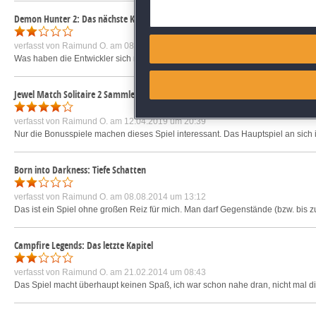
Deliver and present advertisi
Demon Hunter 2: Das nächste Kapitel
Match and combine data from
verfasst von
Raimund O.
am 08.08.2015 um 22:40
Was haben die Entwickler sich nur dabei gedacht! Bild und Ton passen stellenw
Link different devices
Jewel Match Solitaire 2 Sammleredition
Identify devices based on inf
verfasst von
Raimund O.
am 12.04.2019 um 20:39
Nur die Bonusspiele machen dieses Spiel interessant. Das Hauptspiel an sich is
Save and communicate priva
Born into Darkness: Tiefe Schatten
verfasst von
Raimund O.
am 08.08.2014 um 13:12
Das ist ein Spiel ohne großen Reiz für mich. Man darf Gegenstände (bzw. bis z
Campfire Legends: Das letzte Kapitel
verfasst von
Raimund O.
am 21.02.2014 um 08:43
Das Spiel macht überhaupt keinen Spaß, ich war schon nahe dran, nicht mal die