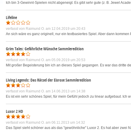
Ich bin 3-Gewinnt-Spielen nicht abgeneigt. Es gibt sehr gute (z. B. Jewel Acad
Lifeline
verfasst von
Raimund O.
am 12.04.2019 um 20:43
An sich wäre es ganz originell, nur ein textbasiertes Spiel. Aber dann kommen 
Grim Tales: Gefährliche Wünsche Sammleredition
verfasst von
Raimund O.
am 05.09.2019 um 20:53
Mit großer Begeisterung bin ich an dieses Spiel gegangen. Es war das dritte d
Living Legends: Das Rätsel der Eisrose Sammleredition
verfasst von
Raimund O.
am 14.06.2013 um 14:38
Es ist ein sehr schönes Spiel, für mein Gefühl jedoch zu linear aufgebaut. Ich 
Luxor 2 HD
verfasst von
Raimund O.
am 06.11.2013 um 14:32
Das Spiel sieht schöner aus als das "gewöhnliche" Luxor 2. Es hat aber zwei N