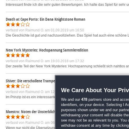
Interessant finde ich die sehr guten Bewertungen. Ich halte das Spiel für sehr 
Death at Cape Porto: Ein Dana Knightstone Roman
verfasst von
Raimund O.
am 01.09.2019 um 16:50
Die Geschichte ist gut und nachzuvollziehen. Das Spiel hat auch eine schöne 
New York Mysteries: Hochspannung Sammleredition
verfasst von
Raimund O.
am 19.03.2018 um 17:32
Der zweite Teil der New York Mysteries: Hochspannung schließt sich nahtlos a
Shiver: Die verschollene Tramperin Sammleredition
We Care About Your Pri
verfasst von
Raimund O.
am 12.09.2018 um 22:25
Im Prinzip ist es ein interessantes Spiel, das Hauptspiel kann begeistern. Du
We and our
478
partners store and acces
identifiers, on your device. Selecting I 
purposes shown under we and our partners
Maestro: Noten der Unsterblichkeit Sammleredition
withdrawing your consent will disable th
see may not be as relevant to you. You 
verfasst von
Raimund O.
am 06.07.2018 um 14:24
withdraw consent at any time by clickin
Wenn nur nicht die Übersetzung einige Male so furchtbar schlecht wäre. In d