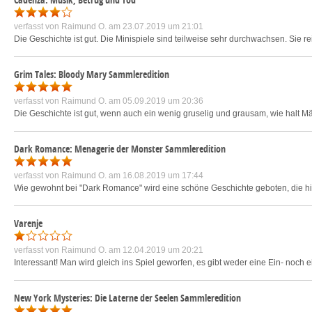
verfasst von
Raimund O.
am 23.07.2019 um 21:01
Die Geschichte ist gut. Die Minispiele sind teilweise sehr durchwachsen. Sie rei
Grim Tales: Bloody Mary Sammleredition
verfasst von
Raimund O.
am 05.09.2019 um 20:36
Die Geschichte ist gut, wenn auch ein wenig gruselig und grausam, wie halt M
Dark Romance: Menagerie der Monster Sammleredition
verfasst von
Raimund O.
am 16.08.2019 um 17:44
Wie gewohnt bei "Dark Romance" wird eine schöne Geschichte geboten, die hier 
Varenje
verfasst von
Raimund O.
am 12.04.2019 um 20:21
Interessant! Man wird gleich ins Spiel geworfen, es gibt weder eine Ein- noch
New York Mysteries: Die Laterne der Seelen Sammleredition