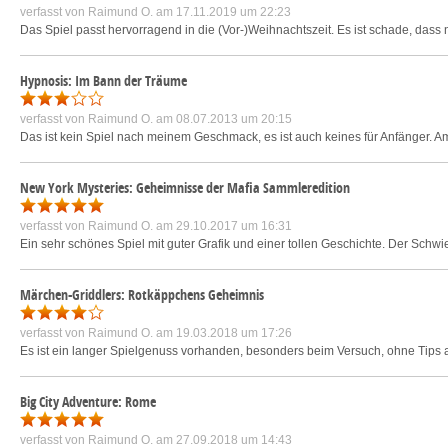
verfasst von
Raimund O.
am 17.11.2019 um 22:23
Das Spiel passt hervorragend in die (Vor-)Weihnachtszeit. Es ist schade, dass
Hypnosis: Im Bann der Träume
verfasst von
Raimund O.
am 08.07.2013 um 20:15
Das ist kein Spiel nach meinem Geschmack, es ist auch keines für Anfänger. Am An
New York Mysteries: Geheimnisse der Mafia Sammleredition
verfasst von
Raimund O.
am 29.10.2017 um 16:31
Ein sehr schönes Spiel mit guter Grafik und einer tollen Geschichte. Der Schwie
Märchen-Griddlers: Rotkäppchens Geheimnis
verfasst von
Raimund O.
am 19.03.2018 um 17:26
Es ist ein langer Spielgenuss vorhanden, besonders beim Versuch, ohne Tip
Big City Adventure: Rome
verfasst von
Raimund O.
am 27.09.2018 um 14:43