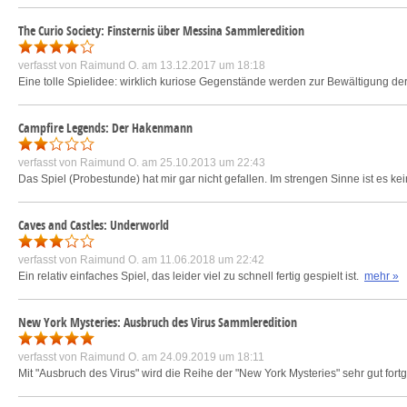
The Curio Society: Finsternis über Messina Sammleredition
verfasst von
Raimund O.
am 13.12.2017 um 18:18
Eine tolle Spielidee: wirklich kuriose Gegenstände werden zur Bewältigung d
Campfire Legends: Der Hakenmann
verfasst von
Raimund O.
am 25.10.2013 um 22:43
Das Spiel (Probestunde) hat mir gar nicht gefallen. Im strengen Sinne ist es ke
Caves and Castles: Underworld
verfasst von
Raimund O.
am 11.06.2018 um 22:42
Ein relativ einfaches Spiel, das leider viel zu schnell fertig gespielt ist.
mehr »
New York Mysteries: Ausbruch des Virus Sammleredition
verfasst von
Raimund O.
am 24.09.2019 um 18:11
Mit "Ausbruch des Virus" wird die Reihe der "New York Mysteries" sehr gut fortg