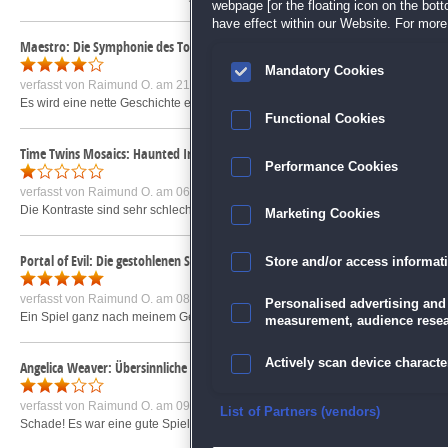
webpage [or the floating icon on the botto
have effect within our Website. For more 
Maestro: Die Symphonie des Todes Sammleredition
Mandatory Cookies
verfasst von
Raimund O.
am 21.07.2018 um 22:38
Es wird eine nette Geschichte erzählt. Die Graphik ist nicht ganz toll, und be
Functional Cookies
Time Twins Mosaics: Haunted Images
Performance Cookies
verfasst von
Raimund O.
am 06.01.2019 um 23:31
Die Kontraste sind sehr schlecht, es ist z. B. kaum zu erkennen, ob jetzt 5 ode
Marketing Cookies
Portal of Evil: Die gestohlenen Siegel Sammleredition
Store and/or access informat
verfasst von
Raimund O.
am 08.08.2014 um 13:03
Personalised advertising and
Ein Spiel ganz nach meinem Geschmack! Sehr schöne, animierte Zwischensequ
measurement, audience resea
Actively scan device character
Angelica Weaver: Übersinnliche Ermittlung Sammleredition
verfasst von
Raimund O.
am 09.02.2014 um 15:08
Ensure security, prevent and d
List of Partners (vendors)
Schade! Es war eine gute Spielidee. Das Spiel hat auch gut angefangen. Abe