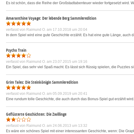
Es ist schön, dass die Reihe der Großstadtabenteuer wieder fortgesetzt wird. W
Amaranthine Voyage: Der lebende Berg Sammleredition
verfasst von
Raimund O.
am 17.10.2018 um 20:04
In dem Spiel wird eine gute Geschichte erzählt. Es hat eine gute Länge, auch das
Psycho Train
verfasst von
Raimund O.
am 23.07.2015 um 19:16
Ein Spiel, das sehr viel Spaß macht. Es lässt sich flüssig spielen, die Puzzles s
Grim Tales: Die Steinkönigin Sammleredition
verfasst von
Raimund O.
am 05.09.2019 um 20:41
Eine rundum tolle Geschichte, die auch durch das Bonus-Spiel gut erzählt wird. 
Geflüsterte Geschichten: Die Zwillinge
verfasst von
Raimund O.
am 24.06.2013 um 13:32
Es wäre ein schönes Spiel mit einer interessanten Geschichte, wenn: Die Gra