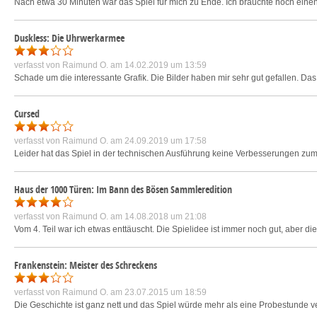
Nach etwa 30 Minuten war das Spiel für mich zu Ende. Ich brauchte noch eine
Duskless: Die Uhrwerkarmee
verfasst von
Raimund O.
am 14.02.2019 um 13:59
Schade um die interessante Grafik. Die Bilder haben mir sehr gut gefallen. Das Sp
Cursed
verfasst von
Raimund O.
am 24.09.2019 um 17:58
Leider hat das Spiel in der technischen Ausführung keine Verbesserungen zum V
Haus der 1000 Türen: Im Bann des Bösen Sammleredition
verfasst von
Raimund O.
am 14.08.2018 um 21:08
Vom 4. Teil war ich etwas enttäuscht. Die Spielidee ist immer noch gut, aber d
Frankenstein: Meister des Schreckens
verfasst von
Raimund O.
am 23.07.2015 um 18:59
Die Geschichte ist ganz nett und das Spiel würde mehr als eine Probestunde verd