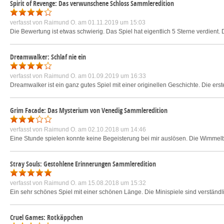
Spirit of Revenge: Das verwunschene Schloss Sammleredition
verfasst von
Raimund O.
am 01.11.2019 um 15:03
Die Bewertung ist etwas schwierig. Das Spiel hat eigentlich 5 Sterne verdient
Dreamwalker: Schlaf nie ein
verfasst von
Raimund O.
am 01.09.2019 um 16:33
Dreamwalker ist ein ganz gutes Spiel mit einer originellen Geschichte. Die ers
Grim Facade: Das Mysterium von Venedig Sammleredition
verfasst von
Raimund O.
am 02.10.2018 um 14:46
Eine Stunde spielen konnte keine Begeisterung bei mir auslösen. Die Wimmelbi
Stray Souls: Gestohlene Erinnerungen Sammleredition
verfasst von
Raimund O.
am 15.08.2018 um 15:32
Ein sehr schönes Spiel mit einer schönen Länge. Die Minispiele sind verständli
Cruel Games: Rotkäppchen