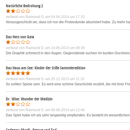
Natürliche Bedrohung 2
verfasst von
Raimund O.
am 04.04.2014 um 17:33
Vorausgeschickt sei, dass ich nur die Probestunde absolviert habe. Zu mehr habe 
Das Herz von Gaia
verfasst von
Raimund O.
am 14.06.2013 um 08:39
Die Graphik schmerzt in den Augen. Gegenstände suchen im bunten Durcheina
Das Haus am See: Kinder der Stille Sammleredition
verfasst von
Raimund O.
am 25.12.2013 um 11:10
So sollten Spiele sein. Es wird eine schöne Geschichte erzählt, die mit ihrer 
Dr. Wise: Wunder der Medizin
verfasst von
Raimund O.
am 08.08.2014 um 12:46
Das Spiel habe ich als sehr langweilig empfunden. Es besteht im wesentlichen 
Cadenza: Musik, Betrug und Tod