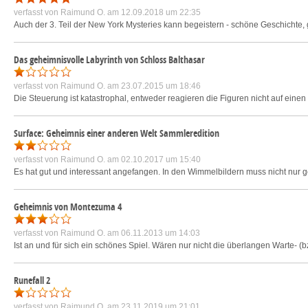
verfasst von
Raimund O.
am 12.09.2018 um 22:35
Auch der 3. Teil der New York Mysteries kann begeistern - schöne Geschichte, 
Das geheimnisvolle Labyrinth von Schloss Balthasar
verfasst von
Raimund O.
am 23.07.2015 um 18:46
Die Steuerung ist katastrophal, entweder reagieren die Figuren nicht auf einen K
Surface: Geheimnis einer anderen Welt Sammleredition
verfasst von
Raimund O.
am 02.10.2017 um 15:40
Es hat gut und interessant angefangen. In den Wimmelbildern muss nicht nur
Geheimnis von Montezuma 4
verfasst von
Raimund O.
am 06.11.2013 um 14:03
Ist an und für sich ein schönes Spiel. Wären nur nicht die überlangen Warte-
Runefall 2
verfasst von
Raimund O.
am 23.11.2019 um 21:01