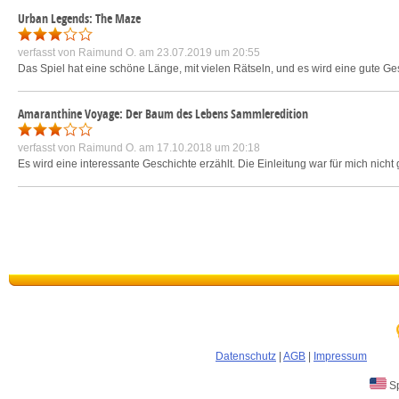
Urban Legends: The Maze
verfasst von
Raimund O.
am 23.07.2019 um 20:55
Das Spiel hat eine schöne Länge, mit vielen Rätseln, und es wird eine gute Ges
Amaranthine Voyage: Der Baum des Lebens Sammleredition
verfasst von
Raimund O.
am 17.10.2018 um 20:18
Es wird eine interessante Geschichte erzählt. Die Einleitung war für mich nicht
Datenschutz
|
AGB
|
Impressum
Sp