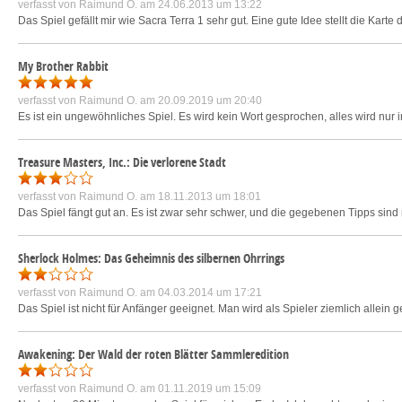
verfasst von
Raimund O.
am 24.06.2013 um 13:22
Das Spiel gefällt mir wie Sacra Terra 1 sehr gut. Eine gute Idee stellt die Karte
My Brother Rabbit
verfasst von
Raimund O.
am 20.09.2019 um 20:40
Es ist ein ungewöhnliches Spiel. Es wird kein Wort gesprochen, alles wird nur i
Treasure Masters, Inc.: Die verlorene Stadt
verfasst von
Raimund O.
am 18.11.2013 um 18:01
Das Spiel fängt gut an. Es ist zwar sehr schwer, und die gegebenen Tipps sind n
Sherlock Holmes: Das Geheimnis des silbernen Ohrrings
verfasst von
Raimund O.
am 04.03.2014 um 17:21
Das Spiel ist nicht für Anfänger geeignet. Man wird als Spieler ziemlich allei
Awakening: Der Wald der roten Blätter Sammleredition
verfasst von
Raimund O.
am 01.11.2019 um 15:09