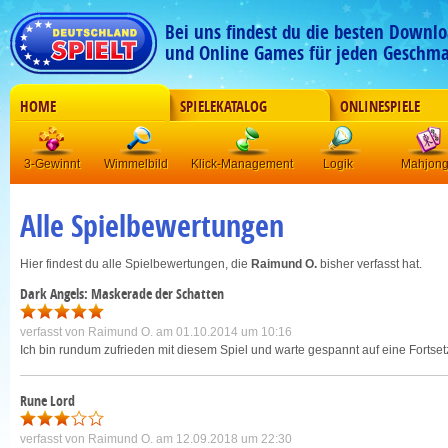
Bei uns findest du die besten Downlo
und Online Games für jeden Geschma
HOME
SPIELEKATALOG
ONLINESPIELE
3-Gewinnt
Wimmelbild
Klick-Management
Logik
Mahjon
Alle Spielbewertungen
Hier findest du alle Spielbewertungen, die
Raimund O.
bisher verfasst hat.
Dark Angels: Maskerade der Schatten
verfasst von
Raimund O.
am 01.10.2014 um 10:16
Ich bin rundum zufrieden mit diesem Spiel und warte gespannt auf eine Fortset
Rune Lord
verfasst von
Raimund O.
am 12.09.2018 um 22:30