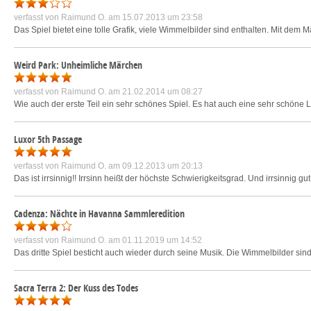
verfasst von
Raimund O.
am 15.07.2013 um 23:58
Das Spiel bietet eine tolle Grafik, viele Wimmelbilder sind enthalten. Mit dem 
Weird Park: Unheimliche Märchen
verfasst von
Raimund O.
am 21.02.2014 um 08:27
Wie auch der erste Teil ein sehr schönes Spiel. Es hat auch eine sehr schöne 
Luxor 5th Passage
verfasst von
Raimund O.
am 09.12.2013 um 20:13
Das ist irrsinnig!! Irrsinn heißt der höchste Schwierigkeitsgrad. Und irrsinnig gu
Cadenza: Nächte in Havanna Sammleredition
verfasst von
Raimund O.
am 01.11.2019 um 14:52
Das dritte Spiel besticht auch wieder durch seine Musik. Die Wimmelbilder sin
Sacra Terra 2: Der Kuss des Todes