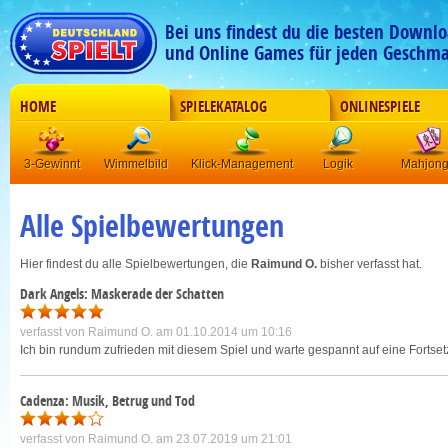
Bei uns findest du die besten Downlo
und Online Games für jeden Geschma
HOME
SPIELEKATALOG
ONLINESPIELE
3-Gewinnt
Wimmelbild
Klick-Management
Logik
Mahjon
Alle Spielbewertungen
Hier findest du alle Spielbewertungen, die
Raimund O.
bisher verfasst hat.
Dark Angels: Maskerade der Schatten
verfasst von
Raimund O.
am 01.10.2014 um 10:16
Ich bin rundum zufrieden mit diesem Spiel und warte gespannt auf eine Fortset
Cadenza: Musik, Betrug und Tod
verfasst von
Raimund O.
am 23.07.2019 um 21:01