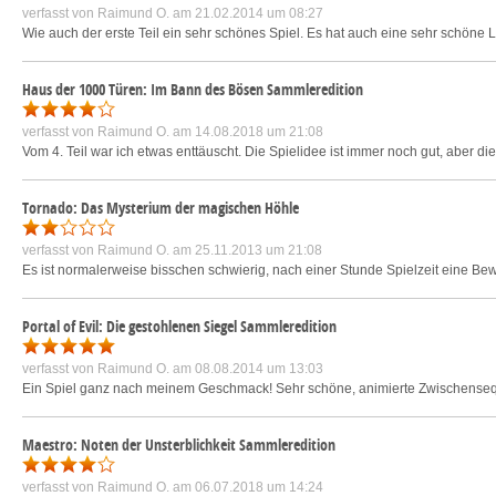
verfasst von
Raimund O.
am 21.02.2014 um 08:27
Wie auch der erste Teil ein sehr schönes Spiel. Es hat auch eine sehr schöne 
Haus der 1000 Türen: Im Bann des Bösen Sammleredition
verfasst von
Raimund O.
am 14.08.2018 um 21:08
Vom 4. Teil war ich etwas enttäuscht. Die Spielidee ist immer noch gut, aber d
Tornado: Das Mysterium der magischen Höhle
verfasst von
Raimund O.
am 25.11.2013 um 21:08
Es ist normalerweise bisschen schwierig, nach einer Stunde Spielzeit eine Bewer
Portal of Evil: Die gestohlenen Siegel Sammleredition
verfasst von
Raimund O.
am 08.08.2014 um 13:03
Ein Spiel ganz nach meinem Geschmack! Sehr schöne, animierte Zwischensequ
Maestro: Noten der Unsterblichkeit Sammleredition
verfasst von
Raimund O.
am 06.07.2018 um 14:24