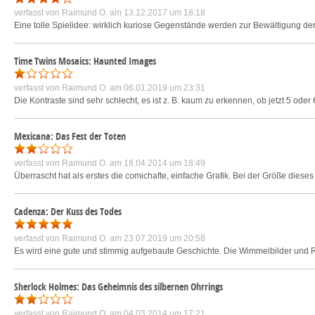
verfasst von
Raimund O.
am 13.12.2017 um 18:18
Eine tolle Spielidee: wirklich kuriose Gegenstände werden zur Bewältigung d
Time Twins Mosaics: Haunted Images
verfasst von
Raimund O.
am 06.01.2019 um 23:31
Die Kontraste sind sehr schlecht, es ist z. B. kaum zu erkennen, ob jetzt 5 ode
Mexicana: Das Fest der Toten
verfasst von
Raimund O.
am 18.04.2014 um 18:49
Überrascht hat als erstes die comichafte, einfache Grafik. Bei der Größe dieses S
Cadenza: Der Kuss des Todes
verfasst von
Raimund O.
am 23.07.2019 um 20:58
Es wird eine gute und stimmig aufgebaute Geschichte. Die Wimmelbilder und Rä
Sherlock Holmes: Das Geheimnis des silbernen Ohrrings
verfasst von
Raimund O.
am 04.03.2014 um 17:21