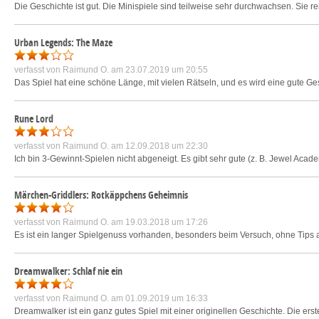
Die Geschichte ist gut. Die Minispiele sind teilweise sehr durchwachsen. Sie rei
Urban Legends: The Maze
verfasst von
Raimund O.
am 23.07.2019 um 20:55
Das Spiel hat eine schöne Länge, mit vielen Rätseln, und es wird eine gute Ges
Rune Lord
verfasst von
Raimund O.
am 12.09.2018 um 22:30
Ich bin 3-Gewinnt-Spielen nicht abgeneigt. Es gibt sehr gute (z. B. Jewel Acad
Märchen-Griddlers: Rotkäppchens Geheimnis
verfasst von
Raimund O.
am 19.03.2018 um 17:26
Es ist ein langer Spielgenuss vorhanden, besonders beim Versuch, ohne Tip
Dreamwalker: Schlaf nie ein
verfasst von
Raimund O.
am 01.09.2019 um 16:33
Dreamwalker ist ein ganz gutes Spiel mit einer originellen Geschichte. Die ers