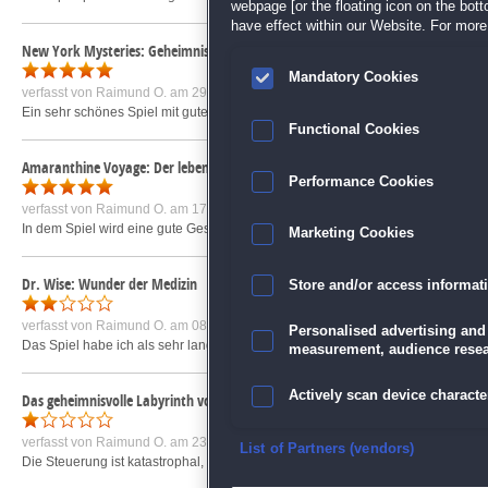
webpage [or the floating icon on the botto
have effect within our Website. For more 
New York Mysteries: Geheimnisse der Mafia Sammleredition
Mandatory Cookies
verfasst von
Raimund O.
am 29.10.2017 um 16:31
Ein sehr schönes Spiel mit guter Grafik und einer tollen Geschichte. Der Schwie
Functional Cookies
Amaranthine Voyage: Der lebende Berg Sammleredition
Performance Cookies
verfasst von
Raimund O.
am 17.10.2018 um 20:04
In dem Spiel wird eine gute Geschichte erzählt. Es hat eine gute Länge, auch das
Marketing Cookies
Dr. Wise: Wunder der Medizin
Store and/or access informat
verfasst von
Raimund O.
am 08.08.2014 um 12:46
Personalised advertising and
Das Spiel habe ich als sehr langweilig empfunden. Es besteht im wesentlichen 
measurement, audience resea
Actively scan device character
Das geheimnisvolle Labyrinth von Schloss Balthasar
verfasst von
Raimund O.
am 23.07.2015 um 18:46
Ensure security, prevent and d
List of Partners (vendors)
Die Steuerung ist katastrophal, entweder reagieren die Figuren nicht auf einen K