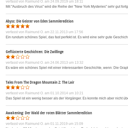
verfasst von
Raimund O.
am 24.09.2019 um 18:11
Mit "Ausbruch des Virus" wird die Reihe der "New York Mysteries" sehr gut fortg
Abyss: Die Geister von Eden Sammleredition
verfasst von
Raimund O.
am 22.11.2013 um 17:56
Ein rundum schönes Spiel, das fast perfekt ist. Es wird eine sehr gute Geschicht
Geflüsterte Geschichten: Die Zwillinge
verfasst von
Raimund O.
am 24.06.2013 um 13:32
Es wäre ein schönes Spiel mit einer interessanten Geschichte, wenn: Die Gra
Tales From The Dragon Mountain 2: The Lair
verfasst von
Raimund O.
am 01.10.2014 um 10:21
Das Spiel ist ein wenig besser als der Vorgänger. Es konnte mich aber nicht ü
Awakening: Der Wald der roten Blätter Sammleredition
verfasst von
Raimund O.
am 01.11.2019 um 15:09