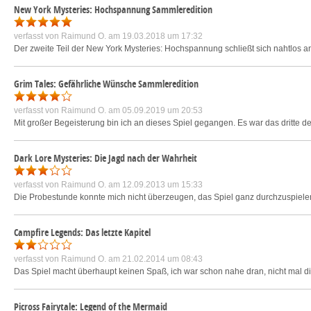
New York Mysteries: Hochspannung Sammleredition
verfasst von
Raimund O.
am 19.03.2018 um 17:32
Der zweite Teil der New York Mysteries: Hochspannung schließt sich nahtlos a
Grim Tales: Gefährliche Wünsche Sammleredition
verfasst von
Raimund O.
am 05.09.2019 um 20:53
Mit großer Begeisterung bin ich an dieses Spiel gegangen. Es war das dritte d
Dark Lore Mysteries: Die Jagd nach der Wahrheit
verfasst von
Raimund O.
am 12.09.2013 um 15:33
Die Probestunde konnte mich nicht überzeugen, das Spiel ganz durchzuspielen. 
Campfire Legends: Das letzte Kapitel
verfasst von
Raimund O.
am 21.02.2014 um 08:43
Das Spiel macht überhaupt keinen Spaß, ich war schon nahe dran, nicht mal die
Picross Fairytale: Legend of the Mermaid