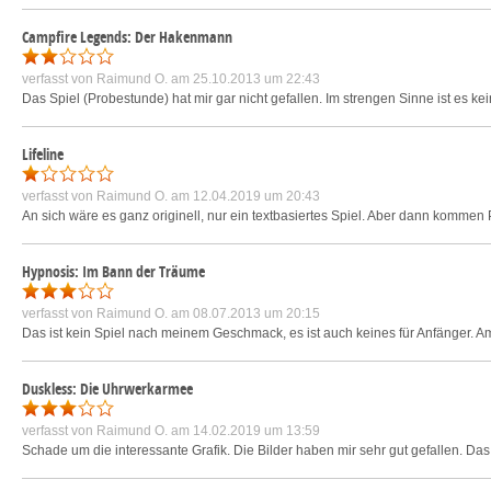
Campfire Legends: Der Hakenmann
verfasst von
Raimund O.
am 25.10.2013 um 22:43
Das Spiel (Probestunde) hat mir gar nicht gefallen. Im strengen Sinne ist es ke
Lifeline
verfasst von
Raimund O.
am 12.04.2019 um 20:43
An sich wäre es ganz originell, nur ein textbasiertes Spiel. Aber dann kommen 
Hypnosis: Im Bann der Träume
verfasst von
Raimund O.
am 08.07.2013 um 20:15
Das ist kein Spiel nach meinem Geschmack, es ist auch keines für Anfänger. Am An
Duskless: Die Uhrwerkarmee
verfasst von
Raimund O.
am 14.02.2019 um 13:59
Schade um die interessante Grafik. Die Bilder haben mir sehr gut gefallen. Das Sp