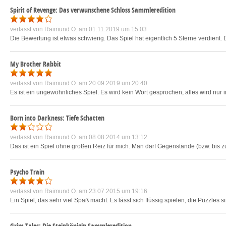
Spirit of Revenge: Das verwunschene Schloss Sammleredition
verfasst von
Raimund O.
am 01.11.2019 um 15:03
Die Bewertung ist etwas schwierig. Das Spiel hat eigentlich 5 Sterne verdient
My Brother Rabbit
verfasst von
Raimund O.
am 20.09.2019 um 20:40
Es ist ein ungewöhnliches Spiel. Es wird kein Wort gesprochen, alles wird nur i
Born into Darkness: Tiefe Schatten
verfasst von
Raimund O.
am 08.08.2014 um 13:12
Das ist ein Spiel ohne großen Reiz für mich. Man darf Gegenstände (bzw. bis z
Psycho Train
verfasst von
Raimund O.
am 23.07.2015 um 19:16
Ein Spiel, das sehr viel Spaß macht. Es lässt sich flüssig spielen, die Puzzles s
Grim Tales: Die Steinkönigin Sammleredition