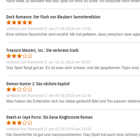
Nach etwa 30 Minuten war das Spiel für mich zu Ende. Ich brauchte noch eine
Dark Romance: Der Fluch von Blaubart Sammleredition
verfasst von
Raimund O.
am 27.09.2018 um 14:50
Eine schöne Geschichte wird erzählt. Mir hat gefallen, dass zwischen zwei ag
Treasure Masters, Inc.: Die verlorene Stadt
verfasst von
Raimund O.
am 18.11.2013 um 18:01
Das Spiel fängt gut an. Es ist zwar sehr schwer, und die gegebenen Tipps sind n
Demon Hunter 2: Das nächste Kapitel
verfasst von
Raimund O.
am 08.08.2015 um 22:40
Was haben die Entwickler sich nur dabei gedacht! Bild und Ton passen stellenw
Death at Cape Porto: Ein Dana Knightstone Roman
verfasst von
Raimund O.
am 01.09.2019 um 16:50
Die Geschichte ist gut und nachzuvollziehen. Das Spiel hat auch eine schöne 