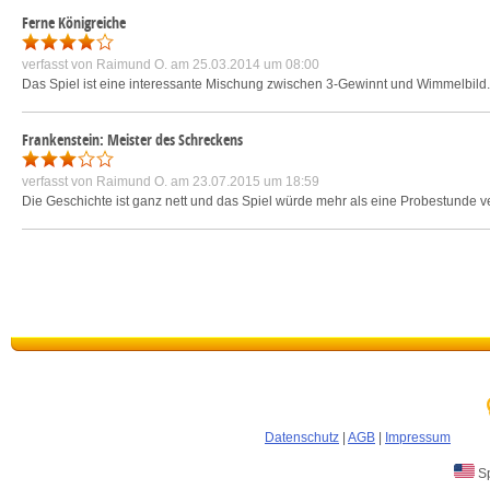
Ferne Königreiche
verfasst von
Raimund O.
am 25.03.2014 um 08:00
Das Spiel ist eine interessante Mischung zwischen 3-Gewinnt und Wimmelbild. S
Frankenstein: Meister des Schreckens
verfasst von
Raimund O.
am 23.07.2015 um 18:59
Die Geschichte ist ganz nett und das Spiel würde mehr als eine Probestunde verd
Datenschutz
|
AGB
|
Impressum
Sp