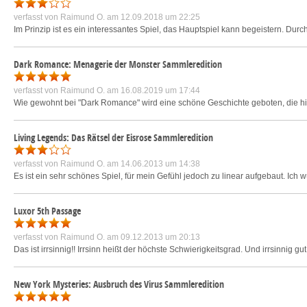
verfasst von
Raimund O.
am 12.09.2018 um 22:25
Im Prinzip ist es ein interessantes Spiel, das Hauptspiel kann begeistern. Du
Dark Romance: Menagerie der Monster Sammleredition
verfasst von
Raimund O.
am 16.08.2019 um 17:44
Wie gewohnt bei "Dark Romance" wird eine schöne Geschichte geboten, die hier 
Living Legends: Das Rätsel der Eisrose Sammleredition
verfasst von
Raimund O.
am 14.06.2013 um 14:38
Es ist ein sehr schönes Spiel, für mein Gefühl jedoch zu linear aufgebaut. Ich 
Luxor 5th Passage
verfasst von
Raimund O.
am 09.12.2013 um 20:13
Das ist irrsinnig!! Irrsinn heißt der höchste Schwierigkeitsgrad. Und irrsinnig gu
New York Mysteries: Ausbruch des Virus Sammleredition