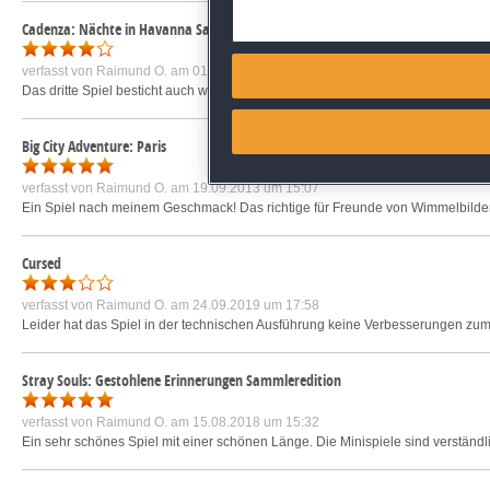
Deliver and present advertisi
Cadenza: Nächte in Havanna Sammleredition
Match and combine data from
verfasst von
Raimund O.
am 01.11.2019 um 14:52
Das dritte Spiel besticht auch wieder durch seine Musik. Die Wimmelbilder sin
Link different devices
Big City Adventure: Paris
Identify devices based on inf
verfasst von
Raimund O.
am 19.09.2013 um 15:07
Ein Spiel nach meinem Geschmack! Das richtige für Freunde von Wimmelbilder
Save and communicate priva
Cursed
verfasst von
Raimund O.
am 24.09.2019 um 17:58
Leider hat das Spiel in der technischen Ausführung keine Verbesserungen zum V
Stray Souls: Gestohlene Erinnerungen Sammleredition
verfasst von
Raimund O.
am 15.08.2018 um 15:32
Ein sehr schönes Spiel mit einer schönen Länge. Die Minispiele sind verständli