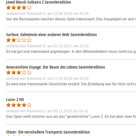
Jewel Match Solitaire 2 Sammleredition
verfasst von
Raimund O.
am 12.04.2019 um 20:39
Nur die Bonusspiele machen dieses Spiel interessant. Das Hauptspiel an sich is
Surface: Geheimnis einer anderen Welt Sammleredition
verfasst von
Raimund O.
am 02.10.2017 um 15:40
Es hat gut und interessant angefangen. In den Wimmelbildern muss nicht nur
Amaranthine Voyage: Der Baum des Lebens Sammleredition
verfasst von
Raimund O.
am 17.10.2018 um 20:18
Es wird eine interessante Geschichte erzählt. Die Einleitung war für mich nicht
Luxor 2 HD
verfasst von
Raimund O.
am 06.11.2013 um 14:32
Das Spiel sieht schöner aus als das "gewöhnliche" Luxor 2. Es hat aber zwei N
Shiver: Die verschollene Tramperin Sammleredition