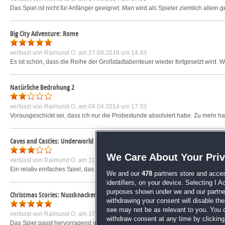
Das Spiel ist nicht für Anfänger geeignet. Man wird als Spieler ziemlich allei
Big City Adventure: Rome
verfasst von
Raimund O.
am 27.09.2018 um 14:43
Es ist schön, dass die Reihe der Großstadtabenteuer wieder fortgesetzt wird. W
Natürliche Bedrohung 2
verfasst von
Raimund O.
am 04.04.2014 um 17:33
Vorausgeschickt sei, dass ich nur die Probestunde absolviert habe. Zu mehr habe 
Caves and Castles: Underworld
We Care About Your Pri
verfasst von
Raimund O.
am 11.06.2018 um 22:42
Ein relativ einfaches Spiel, das leider viel zu schnell fertig gespielt ist.
mehr »
We and our
478
partners store and acces
identifiers, on your device. Selecting I 
purposes shown under we and our partners
Christmas Stories: Nussknacker Sammleredition
withdrawing your consent will disable th
see may not be as relevant to you. You 
verfasst von
Raimund O.
am 17.11.2019 um 22:23
withdraw consent at any time by clickin
Das Spiel passt hervorragend in die (Vor-)Weihnachtszeit. Es ist schade, dass