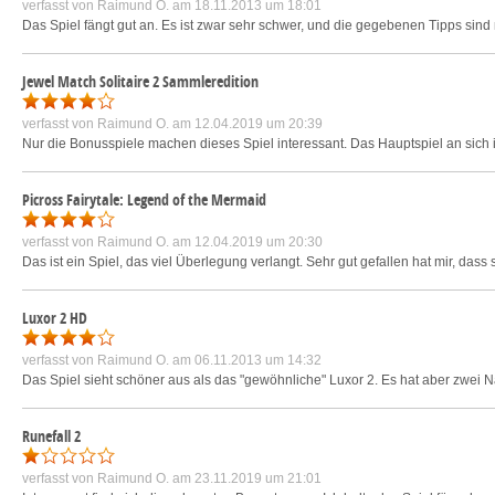
verfasst von
Raimund O.
am 18.11.2013 um 18:01
Das Spiel fängt gut an. Es ist zwar sehr schwer, und die gegebenen Tipps sind n
Jewel Match Solitaire 2 Sammleredition
verfasst von
Raimund O.
am 12.04.2019 um 20:39
Nur die Bonusspiele machen dieses Spiel interessant. Das Hauptspiel an sich is
Picross Fairytale: Legend of the Mermaid
verfasst von
Raimund O.
am 12.04.2019 um 20:30
Das ist ein Spiel, das viel Überlegung verlangt. Sehr gut gefallen hat mir, da
Luxor 2 HD
verfasst von
Raimund O.
am 06.11.2013 um 14:32
Das Spiel sieht schöner aus als das "gewöhnliche" Luxor 2. Es hat aber zwei N
Runefall 2
verfasst von
Raimund O.
am 23.11.2019 um 21:01