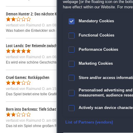
webpage [or the floating icon on the botto
have effect within our Website. For more 
Demon Hunter 2: Das nächste Kapitel
Mandatory Cookies
verfasst von
Raimund O.
am 08.08.2015 um 22:40
Was haben die Entwickler sich nur dabei gedacht! Bild und Ton passen stellenw
Functional Cookies
Lost Lands: Der Reisende zwischen den Welten Sammleredition
Performance Cookies
verfasst von
Raimund O.
am 06.07.2018 um 13:57
Es wird eine schöne Geschichte in guter Graphik erzählt. Die Länge ist ansprech
Marketing Cookies
Cruel Games: Rotkäppchen
Store and/or access informat
verfasst von
Raimund O.
am 15.07.2013 um 23:58
Personalised advertising and
Das Spiel bietet eine tolle Grafik, viele Wimmelbilder sind enthalten. Mit dem 
measurement, audience resea
Actively scan device character
Born into Darkness: Tiefe Schatten
verfasst von
Raimund O.
am 08.08.2014 um 13:12
Ensure security, prevent and d
List of Partners (vendors)
Das ist ein Spiel ohne großen Reiz für mich. Man darf Gegenstände (bzw. bis z