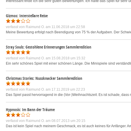
Interessant finde ich die sehr guten Bewertungen. Ich halte das Spiel für sehr 
Gizmos: Interstellare Reise
verfasst von
Raimund O.
am 11.06.2018 um 22:58
Meine Bewertung erfolgt nach Beendigung von 75 % der Aufgaben. Der Schwierig
Stray Souls: Gestohlene Erinnerungen Sammleredition
verfasst von
Raimund O.
am 15.08.2018 um 15:32
Ein sehr schönes Spiel mit einer schönen Länge. Die Minispiele sind verständli
Christmas Stories: Nussknacker Sammleredition
verfasst von
Raimund O.
am 17.11.2019 um 22:23
Das Spiel passt hervorragend in die (Vor-)Weihnachtszeit. Es ist schade, dass
Hypnosis: Im Bann der Träume
verfasst von
Raimund O.
am 08.07.2013 um 20:15
Das ist kein Spiel nach meinem Geschmack, es ist auch keines für Anfänger. Am An