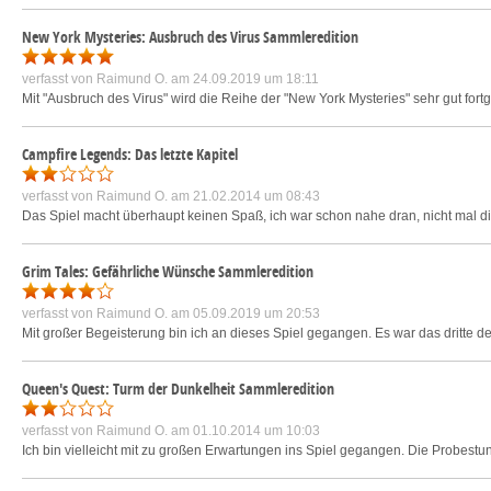
New York Mysteries: Ausbruch des Virus Sammleredition
verfasst von
Raimund O.
am 24.09.2019 um 18:11
Mit "Ausbruch des Virus" wird die Reihe der "New York Mysteries" sehr gut fortg
Campfire Legends: Das letzte Kapitel
verfasst von
Raimund O.
am 21.02.2014 um 08:43
Das Spiel macht überhaupt keinen Spaß, ich war schon nahe dran, nicht mal die
Grim Tales: Gefährliche Wünsche Sammleredition
verfasst von
Raimund O.
am 05.09.2019 um 20:53
Mit großer Begeisterung bin ich an dieses Spiel gegangen. Es war das dritte d
Queen's Quest: Turm der Dunkelheit Sammleredition
verfasst von
Raimund O.
am 01.10.2014 um 10:03
Ich bin vielleicht mit zu großen Erwartungen ins Spiel gegangen. Die Probestund