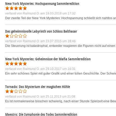
New York Mysteries: Hochspannung Sammleredition
verfasst von
Raimund O.
am 19.03.2018 um 17:32
Der zweite Teil der New York Mysteries: Hochspannung schließt sich nahtlos a
Das geheimnisvolle Labyrinth von Schloss Balthasar
verfasst von
Raimund O.
am 23.07.2015 um 18:46
Die Steuerung ist katastrophal, entweder reagieren die Figuren nicht auf einen K
New York Mysteries: Geheimnisse der Mafia Sammleredition
verfasst von
Raimund O.
am 29.10.2017 um 16:31
Ein sehr schönes Spiel mit guter Grafik und einer tollen Geschichte. Der Schwie
Tornado: Das Mysterium der magischen Höhle
verfasst von
Raimund O.
am 25.11.2013 um 21:08
Es ist normalerweise bisschen schwierig, nach einer Stunde Spielzeit eine Bewer
Maestro: Die Symphonie des Todes Sammleredition