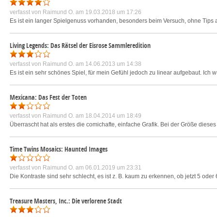
verfasst von
Raimund O.
am 19.03.2018 um 17:26
Es ist ein langer Spielgenuss vorhanden, besonders beim Versuch, ohne Tip
Living Legends: Das Rätsel der Eisrose Sammleredition
verfasst von
Raimund O.
am 14.06.2013 um 14:38
Es ist ein sehr schönes Spiel, für mein Gefühl jedoch zu linear aufgebaut. Ich 
Mexicana: Das Fest der Toten
verfasst von
Raimund O.
am 18.04.2014 um 18:49
Überrascht hat als erstes die comichafte, einfache Grafik. Bei der Größe dieses S
Time Twins Mosaics: Haunted Images
verfasst von
Raimund O.
am 06.01.2019 um 23:31
Die Kontraste sind sehr schlecht, es ist z. B. kaum zu erkennen, ob jetzt 5 ode
Treasure Masters, Inc.: Die verlorene Stadt