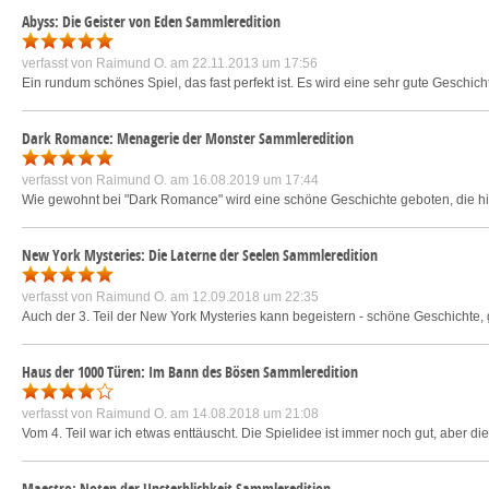
Abyss: Die Geister von Eden Sammleredition
verfasst von
Raimund O.
am 22.11.2013 um 17:56
Ein rundum schönes Spiel, das fast perfekt ist. Es wird eine sehr gute Geschicht
Dark Romance: Menagerie der Monster Sammleredition
verfasst von
Raimund O.
am 16.08.2019 um 17:44
Wie gewohnt bei "Dark Romance" wird eine schöne Geschichte geboten, die hier 
New York Mysteries: Die Laterne der Seelen Sammleredition
verfasst von
Raimund O.
am 12.09.2018 um 22:35
Auch der 3. Teil der New York Mysteries kann begeistern - schöne Geschichte, 
Haus der 1000 Türen: Im Bann des Bösen Sammleredition
verfasst von
Raimund O.
am 14.08.2018 um 21:08
Vom 4. Teil war ich etwas enttäuscht. Die Spielidee ist immer noch gut, aber d
Maestro: Noten der Unsterblichkeit Sammleredition