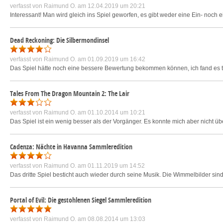
verfasst von
Raimund O.
am 12.04.2019 um 20:21
Interessant! Man wird gleich ins Spiel geworfen, es gibt weder eine Ein- noch
Dead Reckoning: Die Silbermondinsel
verfasst von
Raimund O.
am 01.09.2019 um 16:42
Das Spiel hätte noch eine bessere Bewertung bekommen können, ich fand es tei
Tales From The Dragon Mountain 2: The Lair
verfasst von
Raimund O.
am 01.10.2014 um 10:21
Das Spiel ist ein wenig besser als der Vorgänger. Es konnte mich aber nicht ü
Cadenza: Nächte in Havanna Sammleredition
verfasst von
Raimund O.
am 01.11.2019 um 14:52
Das dritte Spiel besticht auch wieder durch seine Musik. Die Wimmelbilder sin
Portal of Evil: Die gestohlenen Siegel Sammleredition
verfasst von
Raimund O.
am 08.08.2014 um 13:03