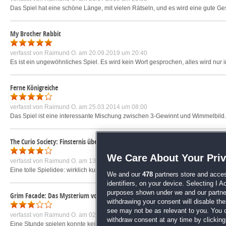
Das Spiel hat eine schöne Länge, mit vielen Rätseln, und es wird eine gute Ges
My Brother Rabbit
verfasst von
Raimund O.
am 20.09.2019 um 20:40
Es ist ein ungewöhnliches Spiel. Es wird kein Wort gesprochen, alles wird nur i
Ferne Königreiche
verfasst von
Raimund O.
am 25.03.2014 um 08:00
Das Spiel ist eine interessante Mischung zwischen 3-Gewinnt und Wimmelbild. S
The Curio Society: Finsternis über Messina Sammleredition
We Care About Your Pri
verfasst von
Raimund O.
am 13.12.2017 um 18:18
Eine tolle Spielidee: wirklich kuriose Gegenstände werden zur Bewältigung d
We and our
478
partners store and acces
identifiers, on your device. Selecting I 
purposes shown under we and our partners
Grim Facade: Das Mysterium von Venedig Sammleredition
withdrawing your consent will disable th
see may not be as relevant to you. You 
verfasst von
Raimund O.
am 02.10.2018 um 14:46
withdraw consent at any time by clickin
Eine Stunde spielen konnte keine Begeisterung bei mir auslösen. Die Wimmelbi