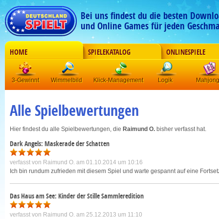
Bei uns findest du die besten Downlo
und Online Games für jeden Geschma
HOME
SPIELEKATALOG
ONLINESPIELE
3-Gewinnt
Wimmelbild
Klick-Management
Logik
Mahjon
Alle Spielbewertungen
Hier findest du alle Spielbewertungen, die
Raimund O.
bisher verfasst hat.
Dark Angels: Maskerade der Schatten
verfasst von
Raimund O.
am 01.10.2014 um 10:16
Ich bin rundum zufrieden mit diesem Spiel und warte gespannt auf eine Fortset
Das Haus am See: Kinder der Stille Sammleredition
verfasst von
Raimund O.
am 25.12.2013 um 11:10