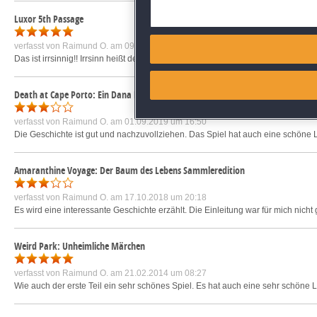
Deliver and present advertisi
Luxor 5th Passage
Match and combine data from
verfasst von
Raimund O.
am 09.12.2013 um 20:13
Das ist irrsinnig!! Irrsinn heißt der höchste Schwierigkeitsgrad. Und irrsinnig gu
Link different devices
Death at Cape Porto: Ein Dana Knightstone Roman
Identify devices based on inf
verfasst von
Raimund O.
am 01.09.2019 um 16:50
Die Geschichte ist gut und nachzuvollziehen. Das Spiel hat auch eine schöne 
Save and communicate priva
Amaranthine Voyage: Der Baum des Lebens Sammleredition
verfasst von
Raimund O.
am 17.10.2018 um 20:18
Es wird eine interessante Geschichte erzählt. Die Einleitung war für mich nicht
Weird Park: Unheimliche Märchen
verfasst von
Raimund O.
am 21.02.2014 um 08:27
Wie auch der erste Teil ein sehr schönes Spiel. Es hat auch eine sehr schöne 