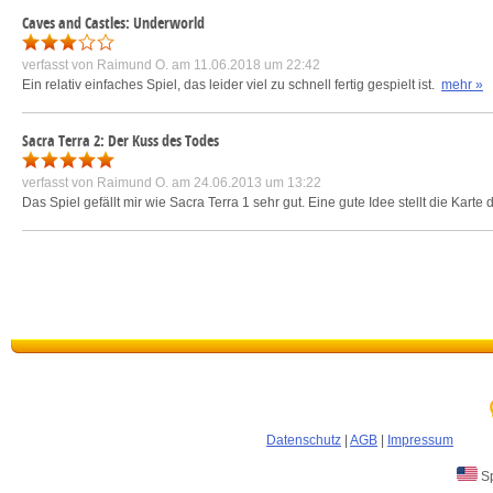
Caves and Castles: Underworld
verfasst von
Raimund O.
am 11.06.2018 um 22:42
Ein relativ einfaches Spiel, das leider viel zu schnell fertig gespielt ist.
mehr »
Sacra Terra 2: Der Kuss des Todes
verfasst von
Raimund O.
am 24.06.2013 um 13:22
Das Spiel gefällt mir wie Sacra Terra 1 sehr gut. Eine gute Idee stellt die Karte
Datenschutz
|
AGB
|
Impressum
Sp