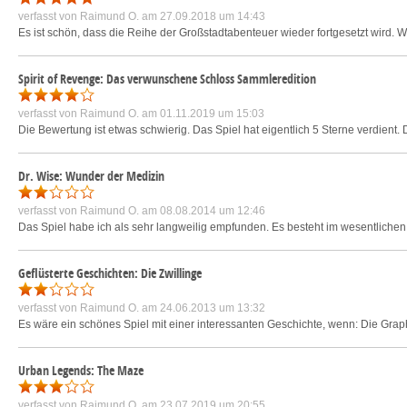
verfasst von
Raimund O.
am 27.09.2018 um 14:43
Es ist schön, dass die Reihe der Großstadtabenteuer wieder fortgesetzt wird. W
Spirit of Revenge: Das verwunschene Schloss Sammleredition
verfasst von
Raimund O.
am 01.11.2019 um 15:03
Die Bewertung ist etwas schwierig. Das Spiel hat eigentlich 5 Sterne verdient
Dr. Wise: Wunder der Medizin
verfasst von
Raimund O.
am 08.08.2014 um 12:46
Das Spiel habe ich als sehr langweilig empfunden. Es besteht im wesentlichen 
Geflüsterte Geschichten: Die Zwillinge
verfasst von
Raimund O.
am 24.06.2013 um 13:32
Es wäre ein schönes Spiel mit einer interessanten Geschichte, wenn: Die Gra
Urban Legends: The Maze
verfasst von
Raimund O.
am 23.07.2019 um 20:55