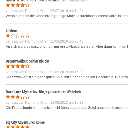
verfasst von
Raimund O.
am 06.07.2018 um 14:24
Wenn nur nicht die Übersetzung einige Male so furchtbar schlecht wäre. In d
Lifeline
verfasst von
Raimund O.
am 12.04.2019 um 20:43
An sich wäre es ganz originell, nur ein textbasiertes Spiel. Aber dann kommen 
Dreamwalker: Schlaf nie ein
verfasst von
Raimund O.
am 01.09.2019 um 16:33
Dreamwalker ist ein ganz gutes Spiel mit einer originellen Geschichte. Die ers
Dark Lore Mysteries: Die Jagd nach der Wahrheit
verfasst von
Raimund O.
am 12.09.2013 um 15:33
Die Probestunde konnte mich nicht überzeugen, das Spiel ganz durchzuspielen. 
Big City Adventure: Rome