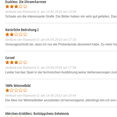
Duskless: Die Uhrwerkarmee
verfasst von
Raimund O.
am 14.02.2019 um 13:59
Schade um die interessante Grafik. Die Bilder haben mir sehr gut gefallen. Das Sp
Natürliche Bedrohung 2
verfasst von
Raimund O.
am 04.04.2014 um 17:33
Vorausgeschickt sei, dass ich nur die Probestunde absolviert habe. Zu mehr habe 
Cursed
verfasst von
Raimund O.
am 24.09.2019 um 17:58
Leider hat das Spiel in der technischen Ausführung keine Verbesserungen zum V
100% Wimmelbild
verfasst von
Raimund O.
am 14.06.2013 um 14:44
Die Idee nur Wimmelbilder anzubieten ist hervorragend, allerdings bin ich von 
Märchen-Griddlers: Rotkäppchens Geheimnis