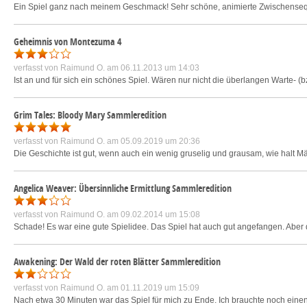
Ein Spiel ganz nach meinem Geschmack! Sehr schöne, animierte Zwischensequ
Geheimnis von Montezuma 4
verfasst von
Raimund O.
am 06.11.2013 um 14:03
Ist an und für sich ein schönes Spiel. Wären nur nicht die überlangen Warte-
Grim Tales: Bloody Mary Sammleredition
verfasst von
Raimund O.
am 05.09.2019 um 20:36
Die Geschichte ist gut, wenn auch ein wenig gruselig und grausam, wie halt M
Angelica Weaver: Übersinnliche Ermittlung Sammleredition
verfasst von
Raimund O.
am 09.02.2014 um 15:08
Schade! Es war eine gute Spielidee. Das Spiel hat auch gut angefangen. Abe
Awakening: Der Wald der roten Blätter Sammleredition
verfasst von
Raimund O.
am 01.11.2019 um 15:09
Nach etwa 30 Minuten war das Spiel für mich zu Ende. Ich brauchte noch eine