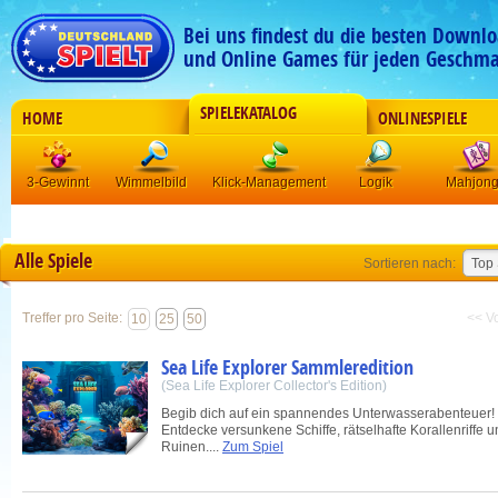
Bei uns findest du die besten Downlo
und Online Games für jeden Geschma
SPIELEKATALOG
HOME
ONLINESPIELE
3-Gewinnt
Wimmelbild
Klick-Management
Logik
Mahjon
Alle Spiele
Sortieren nach:
Treffer pro Seite:
<< V
10
25
50
Sea Life Explorer Sammleredition
(Sea Life Explorer Collector's Edition)
Begib dich auf ein spannendes Unterwasserabenteuer!
Entdecke versunkene Schiffe, rätselhafte Korallenriffe u
Ruinen....
Zum Spiel