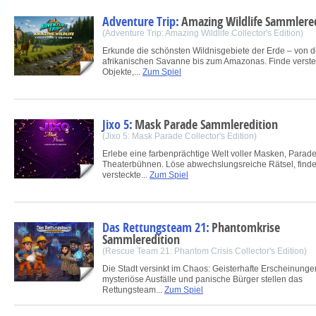
Adventure Trip:
Amazing Wildlife Sammlere
(Adventure Trip: Amazing Wildlife Collector's Edition)
Erkunde die schönsten Wildnisgebiete der Erde – von d
afrikanischen Savanne bis zum Amazonas. Finde verste
Objekte,...
Zum Spiel
Jixo 5:
Mask Parade Sammleredition
(Jixo 5: Mask Parade Collector's Edition)
Erlebe eine farbenprächtige Welt voller Masken, Parad
Theaterbühnen. Löse abwechslungsreiche Rätsel, find
versteckte...
Zum Spiel
Das Rettungsteam 21:
Phantomkrise
Sammleredition
(Rescue Team 21: Phantom Crisis Collector's Edition)
Die Stadt versinkt im Chaos: Geisterhafte Erscheinunge
mysteriöse Ausfälle und panische Bürger stellen das
Rettungsteam...
Zum Spiel