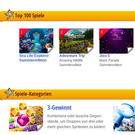
Save and communicate priva
Top 100 Spiele
1
2
3
Sea Life Explorer
Adventure Trip
:
Jixo 5
:
Sammleredition
Amazing Wildlife
Mask Parade
Sammleredition
Sammleredition
Spiele-Kategorien
3-Gewinnt
Kombiniere oder tausche Gegen-
stände, um Gruppen von drei oder
mehr gleichen Symbolen zu bilden!