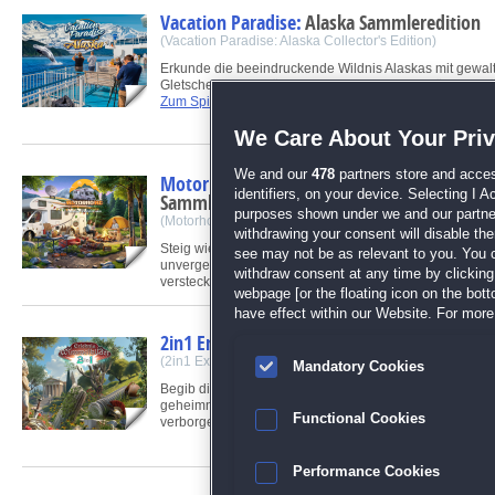
Vacation Paradise:
Alaska Sammleredition
(Vacation Paradise: Alaska Collector's Edition)
Erkunde die beeindruckende Wildnis Alaskas mit gewal
Gletschern, majestätischen Bergen und unberührten Wäl
Zum Spiel
We Care About Your Pri
We and our
478
partners store and acces
Motorhome:
Traveling North America 4
identifiers, on your device. Selecting I 
Sammleredition
purposes shown under we and our partners
(Motorhome: Traveling North America 4 Collector's Editi
withdrawing your consent will disable th
Steig wieder ins Wohnmobil und entdecke Amerika auf 
see may not be as relevant to you. You 
unvergesslichen Reise! Erlebe spannende Begegnung
withdraw consent at any time by clickin
versteckte Orte...
Zum Spiel
webpage [or the floating icon on the botto
have effect within our Website. For more 
2in1 Erlebnis Wimmelbilder
(2in1 Experience Hidden Objects)
Mandatory Cookies
Begib dich auf eine spannende Wimmelbildreise durch
geheimnisvolle Welten. Erkunde antike Tempel, entdec
Functional Cookies
verborgene Schätze...
Zum Spiel
Performance Cookies