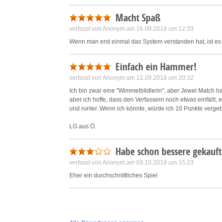
Macht Spaß
verfasst von Anonym am 16.09.2018 um 12:33
Wenn man erst einmal das System verstanden hat, ist es 
Einfach ein Hammer!
verfasst von Anonym am 12.09.2018 um 20:32
Ich bin zwar eine "Wimmelbildlerin", aber Jewel Match hab
aber ich hoffe, dass den Verfassern noch etwas einfällt, es
und runter. Wenn ich könnte, würde ich 10 Punkte verge
LG aus Ö.
Habe schon bessere gekauft
verfasst von Anonym am 03.10.2018 um 15:23
Eher ein durchschnittliches Spiel