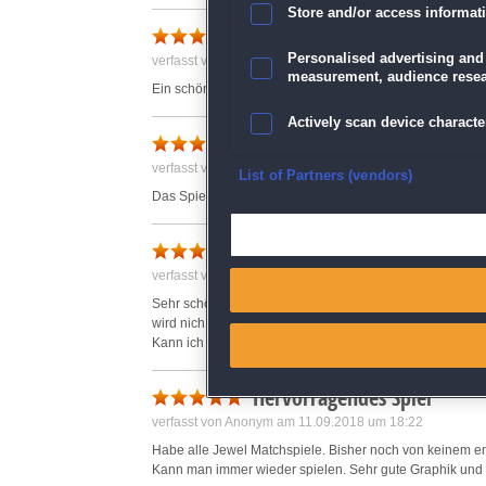
Store and/or access informat
Spannendes Spiel
Personalised advertising and
verfasst von Anonym am 10.04.2019 um 18:06
measurement, audience resea
Ein schönes Spiel mit einigen Herausforderungen, schö
Actively scan device character
Unterhaltsames Spiel
verfasst von Anonym am 26.10.2018 um 13:03
Ensure security, prevent and d
List of Partners (vendors)
Das Spiel ist unterhaltsam. Man kann es auch schnell zwi
Deliver and present advertisi
Schönes Spiel
verfasst von Anonym am 28.03.2020 um 13:32
Match and combine data from
Sehr schönes Spiel mit einer schönen Grafik!
wird nich langweilig
Link different devices
Kann ich nur empfehlen!
Identify devices based on inf
Hervorragendes Spiel
verfasst von Anonym am 11.09.2018 um 18:22
Save and communicate priva
Habe alle Jewel Matchspiele. Bisher noch von keinem en
Kann man immer wieder spielen. Sehr gute Graphik und 