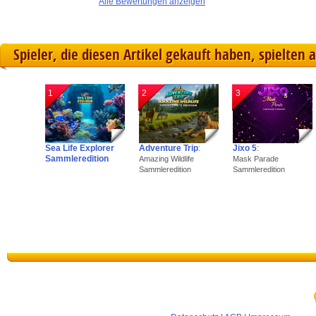
Alle Bewertungen anzeigen
Spieler, die diesen Artikel gekauft haben, spielten 
1
2
3
Sea Life Explorer
Adventure Trip
:
Jixo 5
:
Sammleredition
Amazing Wildlife
Mask Parade
Sammleredition
Sammleredition