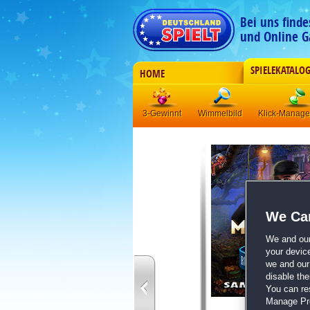
Bei uns find
und Online G
SPIELEKATALO
HOME
3-Gewinnt
Wimmelbild
Klick-Manag
We Car
We and ou
your devic
we and our 
disable th
You can re
Manage Pref