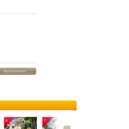
Jetzt bewerten
6
7
8
9