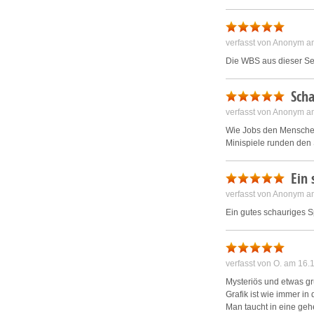
verfasst von Anonym a
Die WBS aus dieser Ser
Scha
verfasst von Anonym a
Wie Jobs den Menschen
Minispiele runden den
Ein 
verfasst von Anonym a
Ein gutes schauriges Sp
verfasst von O. am 16.
Mysteriös und etwas gru
Grafik ist wie immer i
Man taucht in eine geh