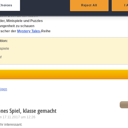
Polizist hat den Verdacht, dass ein neues Buch etwas damit zu tun hat. Nutze deine
eliver and present advertising and content
Choices
Reject All
I 
lbstmorden auf sich hat! Bist du bereit für einen neuen
Wimmelbild
-Krimi?
 dem Buch zu tun haben
atch and combine data from other data sources
der, Minispiele und Puzzles
gangenheit zu schauen
ink different devices
racher der
Mystery Tales-
Reihe
tion:
dentify devices based on information transmitted automatically
spiele
f
ave and communicate privacy choices
w Purposes
eigen
nes Spiel, klasse gemacht
m 17.11.2017 um 12:26
hr interessant.