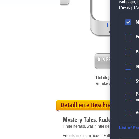
webpage, if
Privacy Pol
M
Exklusive Fea
nur in der Sammle
F
P
ALS FREISPIEL EIN
M
Hol dir jetzt deine
Vorteil
S
erhalte sofort bis zu 15 Fr
P
m
Detaillierte Beschreibung
A
Mystery Tales: Rückkehr des H
Finde heraus, was hinter den vielen Selbstmo
E
List of Pa
Ermittle in einem neuen Fall der "Mystery Ta