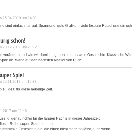
m 25.04.2019 um 14:01
ie sind einfach nur gut. Spannend, gute Grafiken, viele lösbare Rätsel und ein 
urig schön!
m 28.12.2017 um 21:12
 verändern und wie wir damit umgehen. Interessante Geschichte. Klassische Wim
 Spaß ab. Warte auf den nächsten Knaller von Euch!
super Spiel
m 25.11.2017 um 19:37
iel. Ideal für diese nebelige Zeit.
11.2017 um 11:46
selig, genau richtig für die langen Nächte in dieser Jahreszeit.
n dieser Reihe super. Sound ebenso.
eimnisvolle Geschichte ein, die einen nicht mehr los lässt, auch wenn