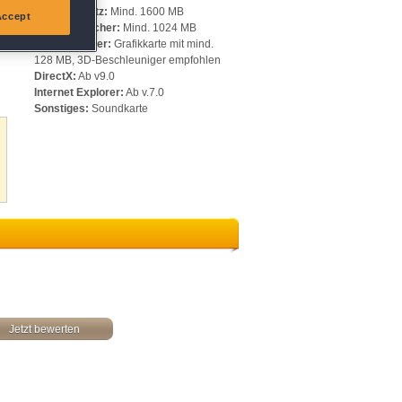
Speicherplatz:
Mind. 1600 MB
Accept
Arbeitsspeicher:
Mind. 1024 MB
Videospeicher:
Grafikkarte mit mind.
128 MB, 3D-Beschleuniger empfohlen
DirectX:
Ab v9.0
Internet Explorer:
Ab v.7.0
Sonstiges:
Soundkarte
Jetzt bewerten