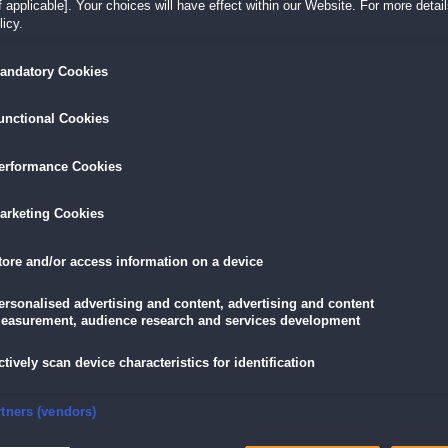
 applicable]. Your choices will have effect within our Website. For more details
Stürze dich in den neuen Wimmelbild-Kracher d
icy.
Reihe
andatory Cookies
tures,
Spiele noch mehr Wimmelbilder und Minispiele
Meistere das ausgiebige Bonuskapitel
redition
Baue deine eigene Haustiersammlung auf
unctional Cookies
erformance Cookies
LÖSEN
GRATIS DOWNLOADEN
IN DEN WAR
arketing Cookies
19,90 €
skarte
und
Lade dir das Spiel jetzt herunter und
für die
tore and/or access information on a device
eispiele!
teste es 60 Minuten lang kostenlos!
11,90 €
mit der
Vo
ersonalised advertising and content, advertising and content
easurement, audience research and services development
ctively scan device characteristics for identification
enkers Sammleredition
rden steckt!
nsure security, prevent and detect fraud, and fix errors
rtners (vendors)
les"-Reihe! In einem Verlagshaus mitten in der Stadt geschehen zahlreiche