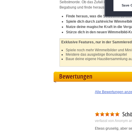
Selbstmorde. Ob das Zufall ist? Der örtliche 
D
Save 
Begabung und finde heraus, was es mit den Se
Finde heraus, was die Selbstmorde mit
M
Spiele dich durch zahlreiche Wimmelbil
Nutze deine magische Kraft in die Ver
L
Stürze dich in den neuen Wimmelbild-K
Exklusive Features, nur in der Sammleredi
I
Spiele noch mehr Wimmelbilder und Mini
Meistere das ausgiebige Bonuskapitel
Baue deine eigene Haustiersammlung au
S
Bewertungen
Sho
Alle Bewertungen anz
Schö
verfasst von Anonym a
Etwas gruselig, aber se