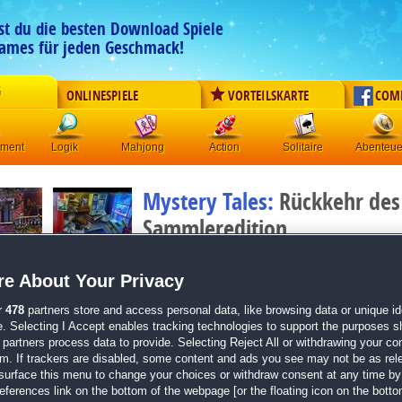
est du die besten Download Spiele
ames für jeden Geschmack!
G
ONLINESPIELE
VORTEILSKARTE
COM
ement
Logik
Mahjong
Action
Solitaire
Abenteue
Mystery Tales:
Rückkehr des
Sammleredition
Originaltitel:
Mystery Tales: The Hangman Returns Col
Entwickler:
Domini Games
e About Your Privacy
von
16 Mitgliedern
r
478
partners store and access personal data, like browsing data or unique ide
e. Selecting I Accept enables tracking technologies to support the purposes 
Wimmelbild
| Größe: 1451.6 MB
partners process data to provide. Selecting Reject All or withdrawing your con
em. If trackers are disabled, some content and ads you see may not be as rel
Finde heraus, was die Selbstmorde mit dem Buc
surface this menu to change your choices or withdraw consent at any time by 
Spiele dich durch zahlreiche Wimmelbilder, Minis
erences link on the bottom of the webpage [or the floating icon on the bottom
Nutze deine magische Kraft in die Vergangenhei