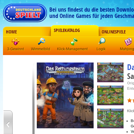
Bei uns findest du die besten Downlo
und Online Games für jeden Geschma
SPIELEKATALOG
HOME
ONLINESPIELE
3-Gewinnt
Wimmelbild
Klick-Management
Logik
Mahjon
Da
Sa
Orig
Ent
Kli
B
G
V