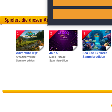
Link different devices
Spieler, die diesen Artikel gekauft haben, spielten 
Identify devices based on inf
1
2
3
Save and communicate priva
Adventure Trip
:
Jixo 5
:
Sea Life Explorer
Sammleredition
Amazing Wildlife
Mask Parade
Sammleredition
Sammleredition