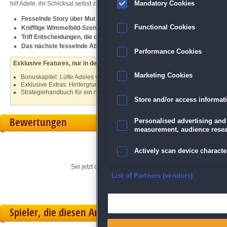
Mandatory Cookies
hilf Adele, ihr Schicksal selbst zu bestimmen!
Fesselnde Story über Mut und Wissenschaft
Functional Cookies
Knifflige Wimmelbild-Szenen und Minispiele
Triff Entscheidungen, die die Geschichte beeinflussen
Das nächste fesselnde Abenteuer der
City of Stories
-Serie
Performance Cookies
Exklusive Features, nur in der Sammleredition:
Marketing Cookies
Bonuskapitel: Lüfte Adeles verborgenes Geheimnis
Exklusive Extras: Hintergrundbilder, Musik und mehr
Strategiehandbuch für ein noch besseres Spielerlebnis
Store and/or access informat
Bewertungen
Personalised advertising and
measurement, audience resea
Actively scan device character
Sei jetzt der Erste, der seine persönliche Meinung für di
Ensure security, prevent and d
List of Partners (vendors)
Deliver and present advertisi
Spieler, die diesen Artikel gekauft haben, spielten 
Match and combine data from