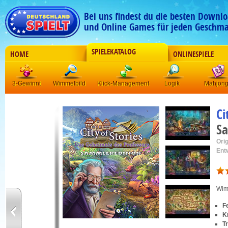
Bei uns findest du die besten Downlo
und Online Games für jeden Geschma
SPIELEKATALOG
HOME
ONLINESPIELE
3-Gewinnt
Wimmelbild
Klick-Management
Logik
Mahjon
Ci
Sa
Orig
Ent
Wim
F
K
T