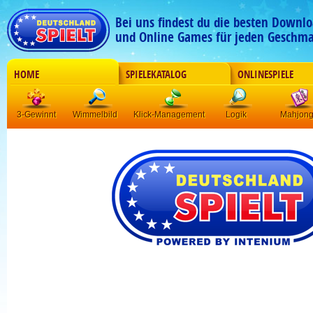
Bei uns findest du die besten Downlo
und Online Games für jeden Geschma
HOME
SPIELEKATALOG
ONLINESPIELE
3-Gewinnt
Wimmelbild
Klick-Management
Logik
Mahjon