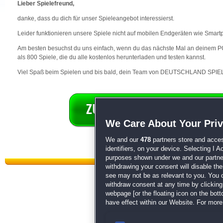
Lieber Spielefreund,
danke, dass du dich für unser Spieleangebot interessierst.
Leider funktionieren unsere Spiele nicht auf mobilen Endgeräten wie Smart
Am besten besuchst du uns einfach, wenn du das nächste Mal an deinem PC 
als 800 Spiele, die du alle kostenlos herunterladen und testen kannst.
Viel Spaß beim Spielen und bis bald, dein Team von DEUTSCHLAND SPIEL
We Care About Your Pri
We and our
478
partners store and acces
identifiers, on your device. Selecting I 
purposes shown under we and our partners
withdrawing your consent will disable th
see may not be as relevant to you. You 
withdraw consent at any time by clickin
webpage [or the floating icon on the botto
have effect within our Website. For more 
Datenschutz
|
AGB
|
Impressum
Sp