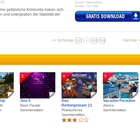
ed)
Genre: Wimmelbild
Größe: 73.4 MB
 Drei gefährliche Kriminelle haben sich
und untergraben die Stabilität der
GRATIS DOWNLOAD
<< Vorherige
Nächste 
163
164
165
166
3
4
5
rip
:
Jixo 5
:
Das
Vacation Paradise
:
Rettungsteam 21
:
fe
Mask Parade
Alaska
n
Sammleredition
Phantomkrise
Sammleredition
Sammleredition