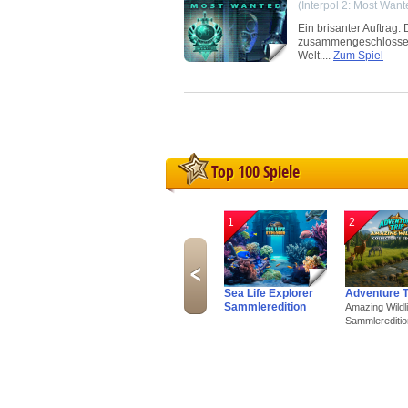
(Interpol 2: Most Want
Ein brisanter Auftrag:
zusammengeschlossen 
Welt....
Zum Spiel
Top 100 Spiele
1
2
Sea Life Explorer
Adventure T
Sammleredition
Amazing Wildli
Sammlereditio