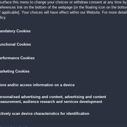
surface this menu to change your choices or withdraw consent at any time by 
tery
von 28 Mitgliedern
erences link on the bottom of the webpage [or the floating icon on the bottom
Genre: Wimmelbild
 applicable]. Your choices will have effect within our Website. For more details
Größe: 75.3 MB
e nach der Jungfernfahrt der
icy.
wird die Titanic II, ein getreuer Nachbau
GRATIS DOWNLOAD
andatory Cookies
unctional Cookies
ia:
Mondschein
von 24 Mitgliedern
 Moon Light)
Genre: Wimmelbild
Größe: 94.9 MB
erformance Cookies
at Katrina zwar schon erstaunliche
rauf war selbst sie nicht vorbereitet: Ihr...
GRATIS DOWNLOAD
arketing Cookies
tore and/or access information on a device
benteuerliche Zeitreisen
von 21 Mitgliedern
dventures in Time)
Genre: Wimmelbild
ersonalised advertising and content, advertising and content
Größe: 144.4 MB
ll ist wieder da! Dieses Mal muss er die
easurement, audience research and services development
rimente seines besten Freundes
GRATIS DOWNLOAD
ctively scan device characteristics for identification