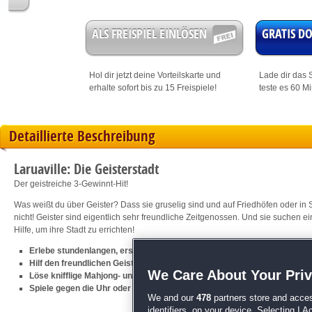
ALS FREISPIEL EINLÖSEN
GRATIS 
Hol dir jetzt deine
Vorteilskarte
und
Lade dir das S
erhalte sofort bis zu 15 Freispiele!
teste es 60 M
Detaillierte Beschreibung
Laruaville: Die Geisterstadt
Der geistreiche 3-Gewinnt-Hit!
Was weißt du über Geister? Dass sie gruselig sind und auf Friedhöfen oder in
nicht! Geister sind eigentlich sehr freundliche Zeitgenossen. Und sie suchen e
Hilfe, um ihre Stadt zu errichten!
Erlebe stundenlangen, erstklassigen 3-Gewinnt-Spielspaß
Hilf den freundlichen Geistern, ein neues Zuhause zu finden
We Care About Your Pri
Löse knifflige Mahjong- und Wimmelbild-Bonuslevel
Spiele gegen die Uhr oder ganz entspannt ohne Zeitlimit
We and our
478
partners store and acces
identifiers, on your device. Selecting I 