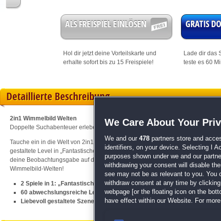
ALS FREISPIEL EINLÖSEN
GRATIS 
Hol dir jetzt deine
Vorteilskarte
und
Lade dir das S
erhalte sofort bis zu 15 Freispiele!
teste es 60 M
Detaillierte Beschreibung
2in1 Wimmelbild Welten
We Care About Your Pri
Doppelte Suchabenteuer erleben
We and our
478
partners store and acces
Tauche ein in die Welt von 2in1 Wimmelbild Welten und erlebe gleich zwei sp
identifiers, on your device. Selecting I 
gestaltete Level in „Fantastische Wimmelbild Welten“ und „Düstere Wimmelbild 
purposes shown under we and our partners
deine Beobachtungsgabe auf die Probe. Begib dich jetzt auf die Suche und en
withdrawing your consent will disable th
Wimmelbild-Welten!
see may not be as relevant to you. You 
withdraw consent at any time by clickin
2 Spiele in 1: „Fantastische Wimmelbild Welten“ und „Düstere Wimmelb
webpage [or the floating icon on the botto
60 abwechslungsreiche Level mit zahlreichen versteckten Objekten
have effect within our Website. For more 
Liebevoll gestaltete Szenen für stundenlangen Such- und Rätselspaß