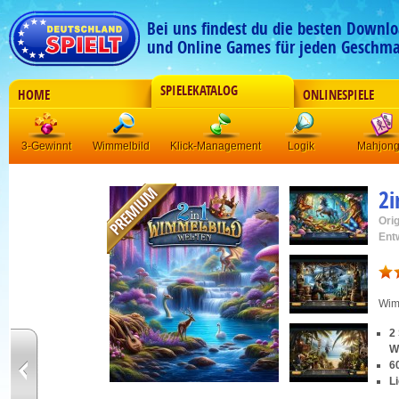
Bei uns findest du die besten Downlo
und Online Games für jeden Geschma
SPIELEKATALOG
HOME
ONLINESPIELE
3-Gewinnt
Wimmelbild
Klick-Management
Logik
Mahjon
2i
Orig
Ent
Wim
2
W
6
L