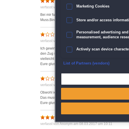
Marketing Cookies
verfasst von Sebastian am 17.03.2011 um 12:18
Bei mir funktioniert alles, habe keine Probleme! Super Sp
Muss.Bin echt begeistert.
Store and/or access informat
Personalised advertising and
Bekomme nicht den Zug
measurement, audience resea
verfasst von Anonym am 18.06.2015 um 19:35
Ich gewinne alle Tuniere bis dahin. Es erscheint der Satz
Actively scan device character
den Zug spielen. " Ich fahre mit den Zug und spiele auch
vielleicht ein Fehler im Spiel ? Wer kann helfen ? Vielen
Ensure security, prevent and d
List of Partners (vendors)
Eure gluschi
Bei mir muss ein Fehler im 
Deliver and present advertisi
verfasst von Anonym am 05.09.2015 um 18:36
Match and combine data from
Obwohl ich die Tuniere gewinne, und mit der Kutsche " jet
Das muss ein Fehler im Spiel sein.
Eure gluschi
Link different devices
Super Pokerspiel
Identify devices based on inf
verfasst von Anonym am 08.03.2017 um 10:11