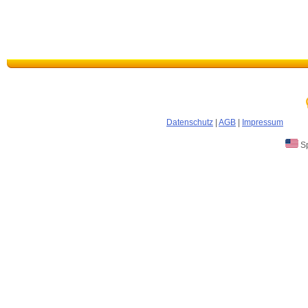
Datenschutz
|
AGB
|
Impressum
Sp