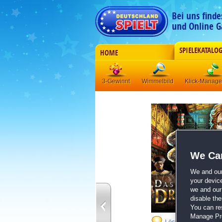
Bei uns find
und Online G
SPIELEKATALO
HOME
3-Gewinnt
Wimmelbild
Klick-Manag
We Car
We and ou
your devic
we and our 
disable th
You can re
Manage Pref