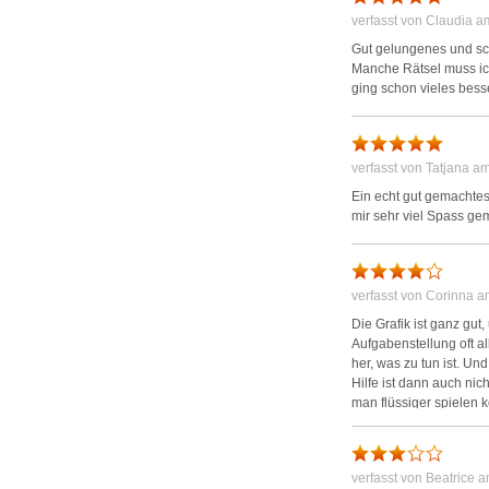
es gibt eine Vielzahl a
verfasst von Claudia 
Gut gelungenes und sc
Alles also wie üblich.
Manche Rätsel muss ich
Nachlese – oberflächli
ging schon vieles bess
ist die Geschichte seh
wofür sie Artefakte sa
Istanbul findet Epiphan
dass auch er in dem Zug
verfasst von Tatjana a
ganz am Ende trifft sie
für das gesamte Spiel 
Ein echt gut gemachtes
sein soll. Viele Dinge
mir sehr viel Spass gem
klicken kannst, statt 
diese Wimmelbildszenen
wieder geladen ist – n
dann helfen soll, ein 
verfasst von Corinna 
kannst, was du da gefu
Die Grafik ist ganz gu
Inventarobjekte gehen n
Aufgabenstellung oft a
schließt sich auch das 
her, was zu tun ist. Un
anderen Spielen gewöhn
Hilfe ist dann auch nic
man flüssiger spielen 
Aber gut, das sind viel
sind die technischen N
wieder bei den selben 
die Minispiele überspr
verfasst von Beatrice 
Überspringfunktion. We