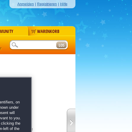
Anmelden
|
Registrieren
|
Hilfe
MUNITY
WARENKORB
r
ntifiers, on
shown under
n!
sent will
evant to you.
ads auf die Spur
clicking the
nn geschehen
-left of the
heil noch aufhalten!