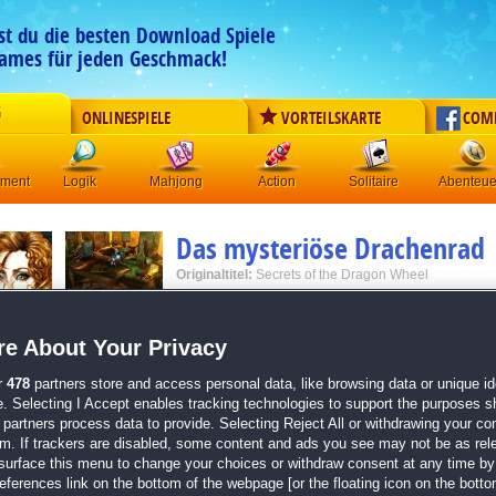
est du die besten Download Spiele
ames für jeden Geschmack!
G
ONLINESPIELE
VORTEILSKARTE
COM
ement
Logik
Mahjong
Action
Solitaire
Abenteue
Das mysteriöse Drachenrad
Originaltitel:
Secrets of the Dragon Wheel
Entwickler:
Gogii Games
von
13 Mitgliedern
e About Your Privacy
Wimmelbild
| Größe: 236.7 MB
r
478
partners store and access personal data, like browsing data or unique ide
e. Selecting I Accept enables tracking technologies to support the purposes 
Hilf Epiphany, die Macht des Drachenrads zu breche
partners process data to provide. Selecting Reject All or withdrawing your con
em. If trackers are disabled, some content and ads you see may not be as rel
Als Epiphany O’Day den Geheimnissen des Drachenr
surface this menu to change your choices or withdraw consent at any time by 
kommt, glaubt man ihr zunächst kein Wort. Doch da
erences link on the bottom of the webpage [or the floating icon on the bottom
geheimnisvolle Morde und nur Epiphany kann das Un