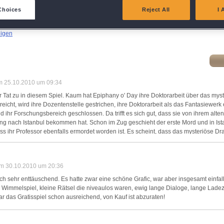
eliver and present advertising and content
Choices
Reject All
I 
atch and combine data from other data sources
eigen
ink different devices
dentify devices based on information transmitted automatically
am 25.10.2010 um 09:34
er Tat zu in diesem Spiel. Kaum hat Epiphany o' Day ihre Doktorarbeit über das my
ave and communicate privacy choices
icht, wird ihre Dozentenstelle gestrichen, ihre Doktorarbeit als das Fantasiewerk 
 ihr Forschungsbereich geschlossen. Da trifft es sich gut, dass sie von ihrem alte
ng nach Istanbul bekommen hat. Schon im Zug geschieht der erste Mord und in I
w Purposes
ass ihr Professor ebenfalls ermordet worden ist. Es scheint, dass das mysteriöse D
t und dass jemand sehr daran interessiert ist, es in seine Macht zu bekommen. Hilf
 den "Imperial Majestic"-Zug begibst und das Komplott auflöst.
am 30.10.2010 um 20:36
n diesem Wimmelbildspiel/Adventure – und ist es doch wieder nicht. Es gibt die übl
e durch Funkeln angezeigt. Es gibt einen wiederaufladbaren Tipp, der in vernünftige
ch sehr enttäuschend. Es hatte zwar eine schöne Grafic, war aber insgesamt einfall
 zu einer Lupe formt, sobald eine Aufgabe zu lösen ist oder etwas näher betrachtet
n Wimmelspiel, kleine Rätsel die niveaulos waren, ewig lange Dialoge, lange Lad
rksam zu machen, dass man mit manchen Menschen ins Gespräch kommen soll, wei
ar das Gratisspiel schon ausreichend, von Kauf ist abzuraten!
nnten. Es gibt die Inventarobjekte, die in Szenen verwendet werden müssen, wie ü
 man gerade spielt. Und es gibt Bonusobjekte, die man sammeln kann. Es gibt ein 
s man zu tun hat und in dem auch Informationen aufbewahrt werden, bis man sie 