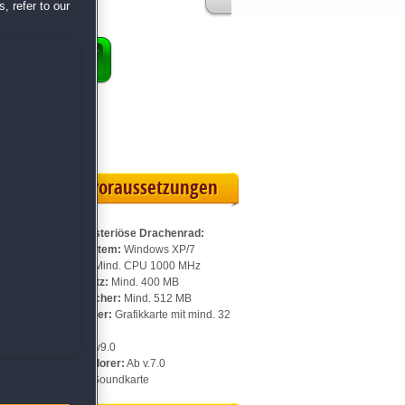
, refer to our
ENKORB
ollversion
eilskarte
Systemvoraussetzungen
Für Das mysteriöse Drachenrad:
Betriebssystem:
Windows XP/7
Prozessor:
Mind. CPU 1000 MHz
Speicherplatz:
Mind. 400 MB
Arbeitsspeicher:
Mind. 512 MB
Videospeicher:
Grafikkarte mit mind. 32
MB
DirectX:
Ab v9.0
Internet Explorer:
Ab v.7.0
Sonstiges:
Soundkarte