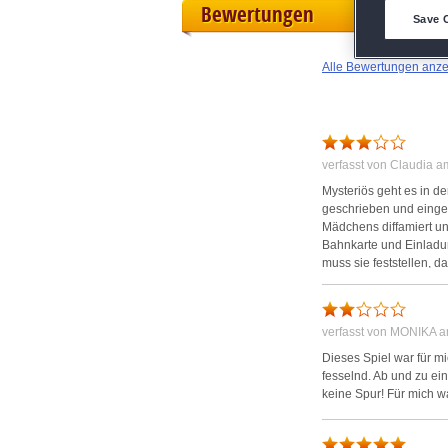
Bewertungen
D
Save 
M
Alle Bewertungen anz
L
I
verfasst von Claudia 
Mysteriös geht es in d
S
geschrieben und eingere
Mädchens diffamiert und
Bahnkarte und Einladu
Sho
muss sie feststellen, d
all diese Verbrechen is
lösen, indem du dich in
verfasst von MONIKA 
Alles ist wie üblich i
und natürlich werden si
Dieses Spiel war für mi
einen Cursor, der sich
fesselnd. Ab und zu ei
auch, um darauf aufme
keine Spur! Für mich w
Informationen haben kö
Szenen als der, in der
man nachlesen kann, wa