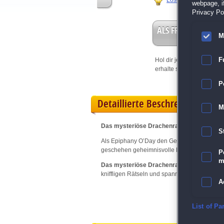
Lösungshilfe
webpage, if
Privacy Pol
ALS FREISPIEL EIN
M
F
Hol dir jetzt deine
Vorteil
erhalte sofort bis zu 15 Fr
P
Detaillierte Beschreibung
M
Das mysteriöse Drachenrad
— Hilf Epiphan
S
Als Epiphany O’Day den Geheimnissen des Dr
geschehen geheimnisvolle Morde und nur Ep
P
m
Das mysteriöse Drachenrad
— Ein spektaku
kniffligen Rätseln und spannenden Minigame
A
E
List of Pa