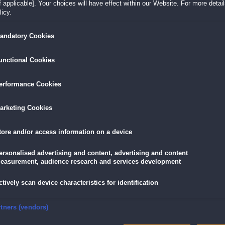
 applicable]. Your choices will have effect within our Website. For more details
icy.
LÖSEN
GRATIS DOWNLOADEN
IN DEN WAR
andatory Cookies
9,99 €
unctional Cookies
skarte
und
Lade dir das Spiel jetzt herunter und
für die V
eispiele!
teste es 60 Minuten lang kostenlos!
5,89 €
mit der
Vort
erformance Cookies
arketing Cookies
y, die Macht des Drachenrads zu brechen!
tore and/or access information on a device
achenrads auf die Spur kommt, glaubt man ihr zunächst kein Wort. Doch dann
iphany kann das Unheil noch aufhalten!
ersonalised advertising and content, advertising and content
easurement, audience research and services development
läres neues Wimmelbild-Abenteuer mit einer packenden Story, zahlreichen
s!
ctively scan device characteristics for identification
nsure security, prevent and detect fraud, and fix errors
rtners (vendors)