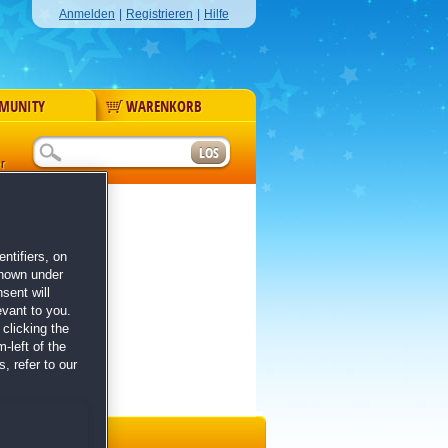
Anmelden
|
Registrieren
|
Hilfe
MUNITY
WARENKORB
r
ntifiers, on
shown under
sent will
evant to you.
clicking the
-left of the
, refer to our