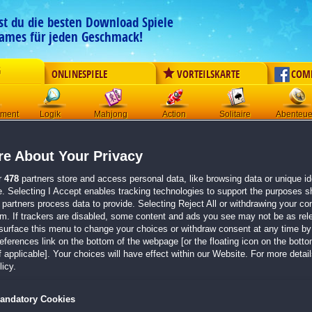
est du die besten Download Spiele
ames für jeden Geschmack!
G
ONLINESPIELE
VORTEILSKARTE
COM
ement
Logik
Mahjong
Action
Solitaire
Abenteue
Der Download wird automatisch gestartet für:
e About Your Privacy
Daydream Mosaics 5: Crimson Veil
Größe 411.8 MB
r
478
partners store and access personal data, like browsing data or unique ide
e. Selecting I Accept enables tracking technologies to support the purposes 
Einen Moment bitte, dein Spiel wird in
5 Sekunden
bereitgestellt...
partners process data to provide. Selecting Reject All or withdrawing your con
em. If trackers are disabled, some content and ads you see may not be as rel
surface this menu to change your choices or withdraw consent at any time by 
Falls der Download nicht automatisch startet,
klicke bitte hier
.
erences link on the bottom of the webpage [or the floating icon on the bottom
 applicable]. Your choices will have effect within our Website. For more details
Zurück zur Gamepage
icy.
andatory Cookies