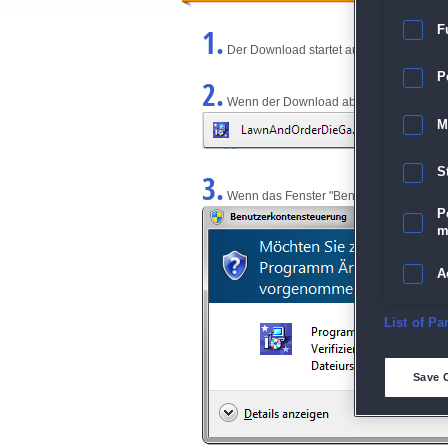
1.
F
Der Download startet automatisch und w
P
2.
Wenn der Download abgeschlossen ist, kl
M
S
3.
Wenn das Fenster "Benutzerkontensteuerun
P
m
A
E
List of Pa
D
Save 
M