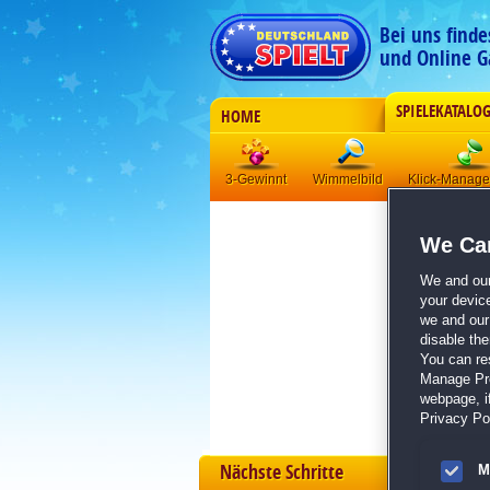
Bei uns find
und Online G
SPIELEKATALO
HOME
3-Gewinnt
Wimmelbild
Klick-Manag
We Car
We and ou
your devic
we and our 
disable th
You can re
Manage Pref
webpage, if
Privacy Pol
Nächste Schritte
M