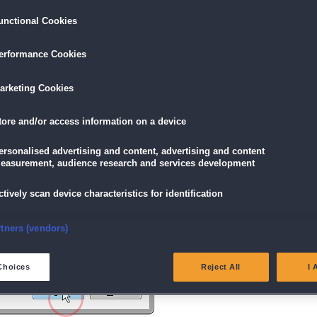
unctional Cookies
ird am unteren Rand des Browserfensters angezeigt.
erformance Cookies
icke einfach auf die Datei.
arketing Cookies
tore and/or access information on a device
g" angezeigt wird, klicke auf "Ja" (Bei Windows Vista "Fortsetzen").
ersonalised advertising and content, advertising and content
easurement, audience research and services development
ctively scan device characteristics for identification
nsure security, prevent and detect fraud, and fix errors
rtners (vendors)
eliver and present advertising and content
Choices
Reject All
I 
atch and combine data from other data sources