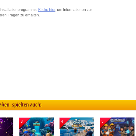
ink different devices
Installationprogramms.
Klicke hier
, um Informationen zur
eren Fragen zu erhalten.
dentify devices based on information transmitted automatically
ave and communicate privacy choices
w Purposes
haben, spielten auch:
3
4
5