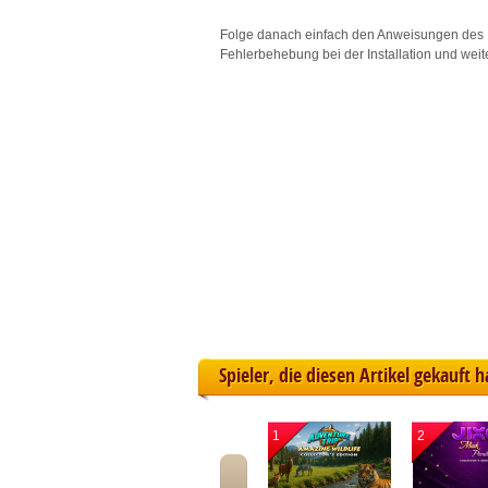
L
Folge danach einfach den Anweisungen des 
Fehlerbehebung bei der Installation und weit
I
S
Sho
Spieler, die diesen Artikel gekauft 
1
2