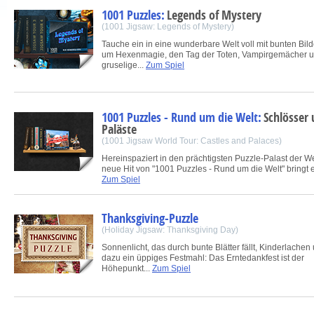
1001 Puzzles:
Legends of Mystery
(1001 Jigsaw: Legends of Mystery)
Tauche ein in eine wunderbare Welt voll mit bunten Bil
um Hexenmagie, den Tag der Toten, Vampirgemächer 
gruselige...
Zum Spiel
1001 Puzzles - Rund um die Welt:
Schlösser
Paläste
(1001 Jigsaw World Tour: Castles and Palaces)
Hereinspaziert in den prächtigsten Puzzle-Palast der We
neue Hit von "1001 Puzzles - Rund um die Welt" bringt e
Zum Spiel
Thanksgiving-Puzzle
(Holiday Jigsaw: Thanksgiving Day)
Sonnenlicht, das durch bunte Blätter fällt, Kinderlachen
dazu ein üppiges Festmahl: Das Erntedankfest ist der
Höhepunkt...
Zum Spiel