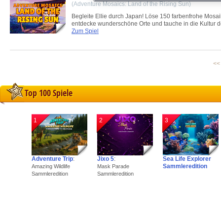
(Adventure Mosaics: Land of the Rising Sun)
Begleite Ellie durch Japan! Löse 150 farbenfrohe Mosaik
Save and communicate priva
entdecke wunderschöne Orte und tauche in die Kultur de
Zum Spiel
<<
Top 100 Spiele
1
2
3
Adventure Trip
:
Jixo 5
:
Sea Life Explorer
Sammleredition
Amazing Wildlife
Mask Parade
Sammleredition
Sammleredition