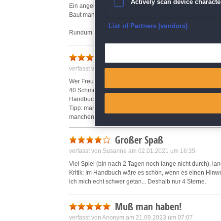
Actively scan device character
Ein angenehmer Fehler bei der Schmuckwerkstatt:
Baut man sie auf Level 4 aus, erhält man 40! Schmuckstück
Ensure security, prevent and d
List of Partners (vendors)
Rundum aber Spielenswert.
Deliver and present advertisi
Hat mir Spaß gemacht!
verfasst von Anonym am 23.02.2021 um 19:11
Match and combine data from
Wer Freude am Handeln und tauschen hat ist hier richtig, 
40 Schmuckstücke, statt 4 zu produzieren... auch wenn es
Link different devices
Handbuch so nicht vorgesehen ist um auf 3Sterne zu k
Tipp: man kann alle Zusatzupgrades im Einkaufswagen z
manchen Leveln.
Identify devices based on inf
Gute Spiellänge!
Großer Spaß
Save and communicate priva
verfasst von Susanne am 02.01.2021 um 16:35
Viel Spiel (bin nach 2 Tagen noch lange nicht durch), l
Kritik: Im Handbuch wäre es schön, wenn es einen Hinwei
ich mich echt schwer getan... Deshalb nur 4 Sterne.
Muß man haben!
verfasst von Anonym am 21.09.2023 um 07:07