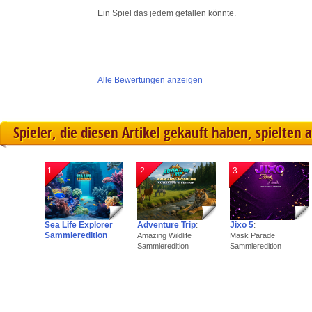
Ein Spiel das jedem gefallen könnte.
Alle Bewertungen anzeigen
Spieler, die diesen Artikel gekauft haben, spielten 
1
2
3
Sea Life Explorer
Adventure Trip
:
Jixo 5
:
Sammleredition
Amazing Wildlife
Mask Parade
Sammleredition
Sammleredition