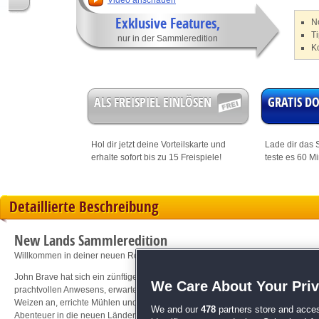
Video anschauen
Exklusive Features,
N
T
nur in der Sammleredition
K
ALS FREISPIEL EINLÖSEN
GRATIS 
Hol dir jetzt deine
Vorteilskarte
und
Lade dir das S
erhalte sofort bis zu 15 Freispiele!
teste es 60 M
Detaillierte Beschreibung
New Lands Sammleredition
Willkommen in deiner neuen Rolle als Nachwuchslandbesitzer!
John Brave hat sich ein zünftiges Landhaus gekauft! Doch offensichtlich wurd
We Care About Your Pri
prachtvollen Anwesens, erwarteten ihn brache Felder und Türen und Fenster, 
Weizen an, errichte Mühlen und grabe Minen, um das Anwesen aufzupolieren. 
We and our
478
partners store and acces
Abenteuer in die neuen Ländereien vordringst, desto spannender werden deine 