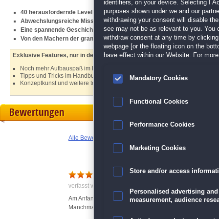
identifiers, on your device. Selecting I 
purposes shown under we and our partners
40 herausfordernde Level
withdrawing your consent will disable th
Abwechslungsreiche Missionen
see may not be as relevant to you. You 
Eine spannende Geschichte
withdraw consent at any time by clickin
Von den Machern der grandiosen
Argonauts Agency
-Reihe
webpage [or the floating icon on the botto
have effect within our Website. For more 
Exklusive Features, nur in der Sammleredition:
Noch mehr Aufbauspaß im Bonuskapitel
Tipps und Tricks im Handbuch
Mandatory Cookies
Konzeptkunst und weitere tolle Extras
Functional Cookies
Bewertungen
Performance Cookies
Alle Bewertungen anzeigen
Marketing Cookies
Store and/or access informat
verfasst von O. am 27.11.2020 um 16:26
Personalised advertising and
Am Anfang etwas "öde", ändert sich aber Level um Level
measurement, audience resea
Manchmal hilft es das Level neu zu starten, wenn man, 