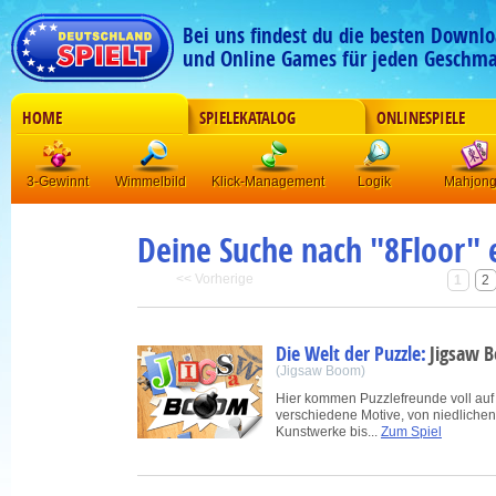
Bei uns findest du die besten Downlo
und Online Games für jeden Geschma
HOME
SPIELEKATALOG
ONLINESPIELE
3-Gewinnt
Wimmelbild
Klick-Management
Logik
Mahjon
Deine Suche nach "
8Floor
" 
<< Vorherige
1
2
Die Welt der Puzzle:
Jigsaw 
(Jigsaw Boom)
Hier kommen Puzzlefreunde voll auf 
verschiedene Motive, von niedliche
Kunstwerke bis...
Zum Spiel