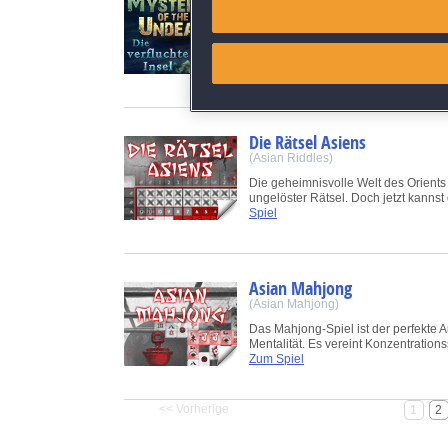
Match and combine data from
(Mysteries of the Undead: The Curse
Als Mitglied des Forschungsschiffs P
Link different devices
unbekanntes Virus erforschen, das a
Menschen...
Zum Spiel
Identify devices based on inf
Die Rätsel Asiens
Save and communicate priva
(Asian Riddles)
Die geheimnisvolle Welt des Orients s
ungelöster Rätsel. Doch jetzt kannst 
Spiel
Asian Mahjong
(Asian Mahjong)
Das Mahjong-Spiel ist der perfekte A
Mentalität. Es vereint Konzentrations
Zum Spiel
<< Vorherige
1
2