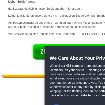
Lieber Spielefreund,
danke, dass du dich für unser Spieleangebot interessierst.
Leider funktionieren unsere Spiele nicht auf mobilen Endgeräten wie Smart
Am besten besuchst du uns einfach, wenn du das nächste Mal an deinem PC 
als 800 Spiele, die du alle kostenlos herunterladen und testen kannst.
Viel Spaß beim Spielen und bis bald, dein Team von DEUTSCHLAND SPIEL
We Care About Your Pri
We and our
478
partners store and acces
identifiers, on your device. Selecting I 
purposes shown under we and our partners
withdrawing your consent will disable th
see may not be as relevant to you. You 
withdraw consent at any time by clickin
webpage [or the floating icon on the botto
have effect within our Website. For more 
Datenschutz
|
AGB
|
Impressum
Sp