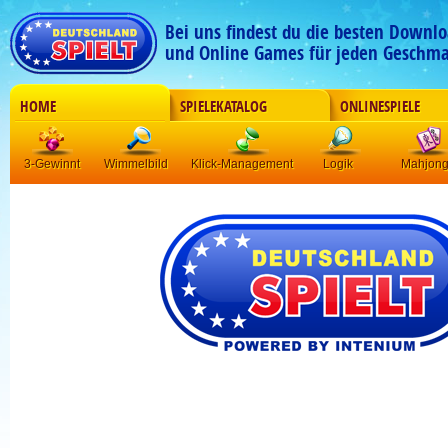
Bei uns findest du die besten Downlo
und Online Games für jeden Geschma
HOME
SPIELEKATALOG
ONLINESPIELE
3-Gewinnt
Wimmelbild
Klick-Management
Logik
Mahjon