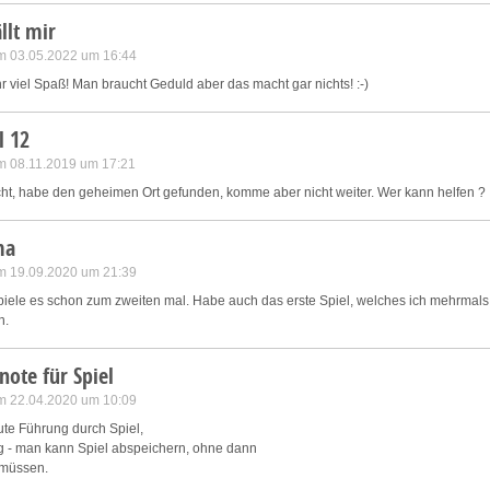
llt mir
m 03.05.2022 um 16:44
r viel Spaß! Man braucht Geduld aber das macht gar nichts! :-)
l 12
m 08.11.2019 um 17:21
icht, habe den geheimen Ort gefunden, komme aber nicht weiter. Wer kann helfen ?
ma
m 19.09.2020 um 21:39
 spiele es schon zum zweiten mal. Habe auch das erste Spiel, welches ich mehrmals
n.
note für Spiel
m 22.04.2020 um 10:09
ute Führung durch Spiel,
tig - man kann Spiel abspeichern, ohne dann
 müssen.