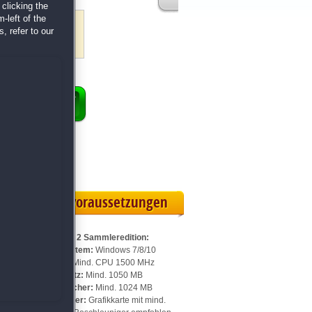
clicking the
-left of the
, refer to our
ENKORB
 Vollversion
rteilskarte
Systemvoraussetzungen
Für Runefall 2 Sammleredition:
Betriebssystem:
Windows 7/8/10
Prozessor:
Mind. CPU 1500 MHz
Speicherplatz:
Mind. 1050 MB
d
Arbeitsspeicher:
Mind. 1024 MB
Videospeicher:
Grafikkarte mit mind.