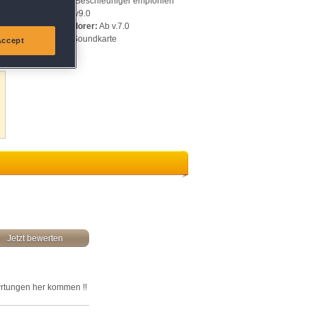
128 MB, 3D-Beschleuniger empfohlen
DirectX:
Ab v9.0
Internet Explorer:
Ab v.7.0
Sonstiges:
Soundkarte
Accept
Jetzt bewerten
Bewrtungen her kommen !!