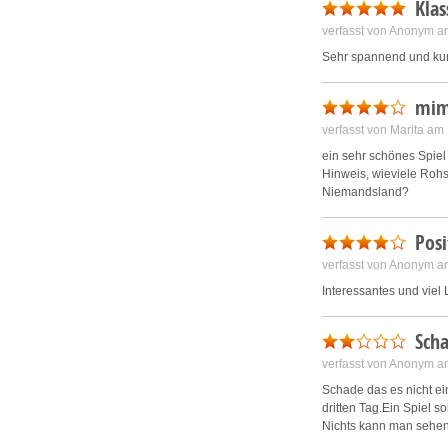
Klas
verfasst von Anonym a
Sehr spannend und kurz
mi
verfasst von Marita am
ein sehr schönes Spiel
Hinweis, wieviele Rohs
Niemandsland?
Pos
verfasst von Anonym a
Interessantes und viel
Sch
verfasst von Anonym a
Schade das es nicht ei
dritten Tag.Ein Spiel 
Nichts kann man sehen 