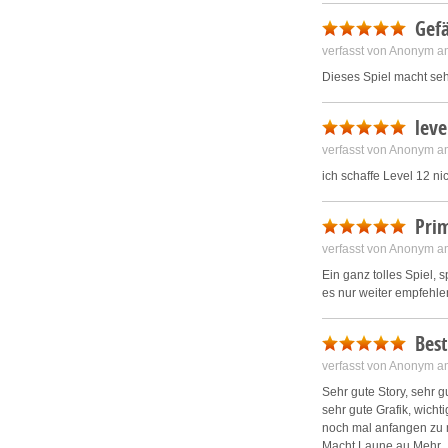
Gefä
verfasst von Anonym a
Dieses Spiel macht seh
leve
verfasst von Anonym a
ich schaffe Level 12 n
Pri
verfasst von Anonym a
Ein ganz tolles Spiel,
es nur weiter empfehle
Best
verfasst von Anonym a
Sehr gute Story, sehr g
sehr gute Grafik, wich
noch mal anfangen zu
Macht Laune au Mehr.