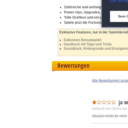
E
List of Pa
Zahlreiche und umfangreiche 3-Gewinn
Power-Ups, Upgrades, Boni und mehr
D
Save 
Tolle Grafiken und ein großartiger Soun
Spiele jetzt die Fortsetzung von
Runefal
M
Exklusive Features, nur in der Sammleredi
Exklusives Bonuskapitel
L
Handbuch mit Tipps und Tricks
Soundtrack, Hintergründe und Errungens
I
Bewertungen
S
Alle Bewertungen anz
Sho
ja w
verfasst von Gisela a
Absulut nichts für mich