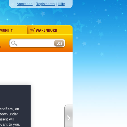
Anmelden
|
Registrieren
|
Hilfe
MUNITY
WARENKORB
r
ntifiers, on
shown under
sent will
ibute von Rivermoor
evant to you.