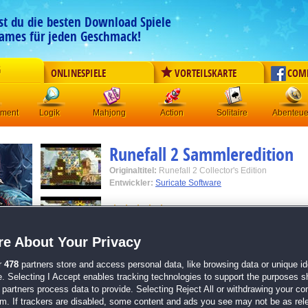
est du die besten Download Spiele
ames für jeden Geschmack!
G
ONLINESPIELE
VORTEILSKARTE
COM
ement
Logik
Mahjong
Action
Solitaire
Abenteue
Runefall 2 Sammleredition
Originaltitel:
Runefall 2 Collector's Edition
Entwickler:
Suricate Software
von
57 Mitgliedern
3-Gewinnt
| Größe: 442.6 MB
e About Your Privacy
Zahlreiche und umfangreiche 3-Gewinnt-Level
r
478
partners store and access personal data, like browsing data or unique ide
Power-Ups, Upgrades, Boni und mehr
e. Selecting I Accept enables tracking technologies to support the purposes 
Tolle Grafiken und ein großartiger Soundtrack
partners process data to provide. Selecting Reject All or withdrawing your con
Spiele jetzt die Fortsetzung von
Runefall: Die Tr
em. If trackers are disabled, some content and ads you see may not be as rel