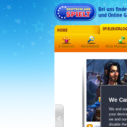
Bei uns find
und Online G
SPIELEKATALO
HOME
3-Gewinnt
Wimmelbild
Klick-Manag
We Car
We and ou
your devic
we and our 
disable th