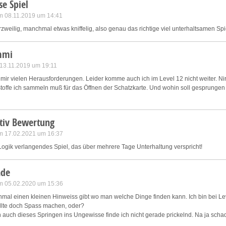
se Spiel
m 08.11.2019 um 14:41
weilig, manchmal etwas kniffelig, also genau das richtige viel unterhaltsamen Sp
mmi
 13.11.2019 um 19:11
 mir vielen Herausforderungen. Leider komme auch ich im Level 12 nicht weiter. Ni
toffe ich sammeln muß für das Öffnen der Schatzkarte. Und wohin soll gesprungen
itiv Bewertung
m 17.02.2021 um 16:37
 Logik verlangendes Spiel, das über mehrere Tage Unterhaltung verspricht!
ade
m 05.02.2020 um 15:36
nmal einen kleinen Hinweiss gibt wo man welche Dinge finden kann. Ich bin bei L
sollte doch Spass machen, oder?
auch dieses Springen ins Ungewisse finde ich nicht gerade prickelnd. Na ja sch