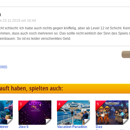
a
m 23.11.2019 um 16:44
icht schlecht. Ich habe auch nichts gegen kniffelig, aber ab Level 12 ist Schicht. K
ommen, dass auch noch mehreren so. Das sollte nicht wirklich der Sinn des Spiels 
inbauen. So ist es leider verschenktes Geld.
eigen
kauft haben, spielten auch:
3
4
5
plorer
Jixo 5
:
Vacation Paradise
:
Das