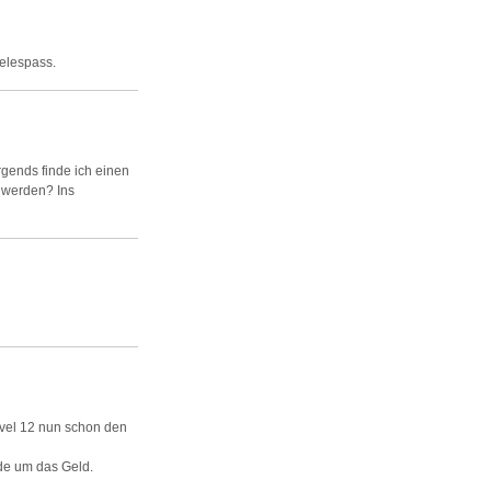
ielespass.
rgends finde ich einen
 werden? Ins
evel 12 nun schon den
ade um das Geld.