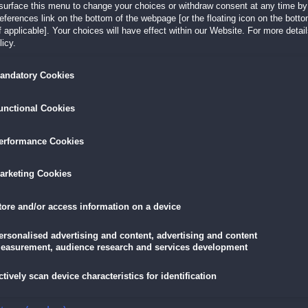
surface this menu to change your choices or withdraw consent at any time by 
tures,
erences link on the bottom of the webpage [or the floating icon on the bottom
Exklusives Bonuskapitel
 applicable]. Your choices will have effect within our Website. For more details
Handbuch mit Tipps und Tricks
redition
icy.
Soundtrack, Hintergründe und Errungenschaften
andatory Cookies
LÖSEN
GRATIS DOWNLOADEN
IN DEN WAR
unctional Cookies
19,90 €
skarte
und
Lade dir das Spiel jetzt herunter und
für die
erformance Cookies
eispiele!
teste es 60 Minuten lang kostenlos!
11,90 €
mit der
Vo
arketing Cookies
tore and/or access information on a device
ersonalised advertising and content, advertising and content
ne Runen zurück!
easurement, audience research and services development
s, das dir gehört: Die mächtigen Runen, die du im Schweiße deines Angesichts
ctively scan device characteristics for identification
s Rivermoor zusammentrommeln und alles für eine abenteuerliche
3-Gewinnt
-Jag
ten, wenn du deinen Schatz retten willst! Gelingt es dir, alle Level zu meistern und