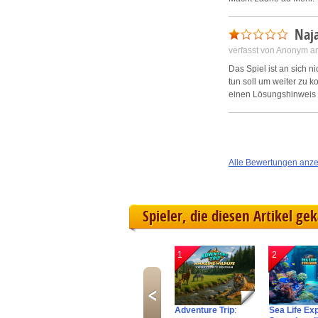
Naj
verfasst von Anonym a
Das Spiel ist an sich n
tun soll um weiter zu k
einen Lösungshinweis e
Alle Bewertungen anz
Spieler, die diesen Artikel ge
1
2
Adventure Trip
:
Sea Life Ex