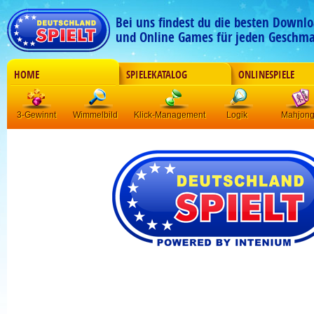
Bei uns findest du die besten Downlo
und Online Games für jeden Geschma
HOME
SPIELEKATALOG
ONLINESPIELE
3-Gewinnt
Wimmelbild
Klick-Management
Logik
Mahjon