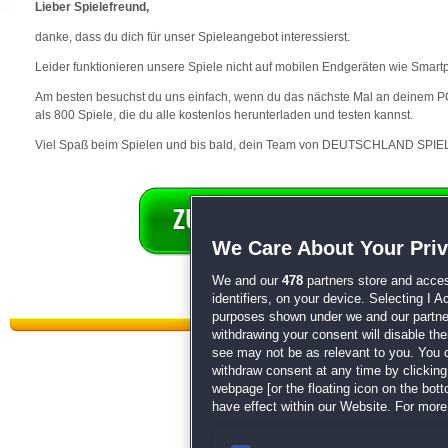
Lieber Spielefreund,
danke, dass du dich für unser Spieleangebot interessierst.
Leider funktionieren unsere Spiele nicht auf mobilen Endgeräten wie Smart
Am besten besuchst du uns einfach, wenn du das nächste Mal an deinem PC 
als 800 Spiele, die du alle kostenlos herunterladen und testen kannst.
Viel Spaß beim Spielen und bis bald, dein Team von DEUTSCHLAND SPIEL
We Care About Your Pri
We and our
478
partners store and acces
identifiers, on your device. Selecting I 
purposes shown under we and our partners
withdrawing your consent will disable th
see may not be as relevant to you. You 
withdraw consent at any time by clickin
webpage [or the floating icon on the botto
have effect within our Website. For more 
Datenschutz
|
AGB
|
Impressum
Sp