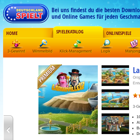
Bei uns findest du die besten Downlo
und Online Games für jeden Geschma
SPIELEKATALOG
HOME
ONLINESPIELE
3-Gewinnt
Wimmelbild
Klick-Management
Logik
Mahjon
La
Orig
Ent
3-G
1
A
B
D