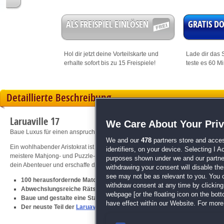
ALS FREISPIEL EINLÖSEN
GRATIS 
Hol dir jetzt deine
Vorteilskarte
und
Lade dir das S
erhalte sofort bis zu 15 Freispiele!
teste es 60 M
Detaillierte Beschreibung
Laruaville 17
We Care About Your Pri
Baue Luxus für einen anspruchsvollen Geist
We and our
478
partners store and acces
Ein wohlhabender Aristokrat ist zum Geist geworden – doch seine Ansprüche b
identifiers, on your device. Selecting I 
meistere Mahjong- und Puzzle-Spiele und errichte eine luxuriöse Stadt, die sel
purposes shown under we and our partners
dein Abenteuer und erschaffe die perfekte Geisterstadt!
withdrawing your consent will disable th
see may not be as relevant to you. You 
100 herausfordernde Match-3-Level mit hilfreicher Tipp-Funktion
withdraw consent at any time by clickin
Abwechslungsreiche Rätsel: Mahjong, Blocks & Wimmelbild-Szenen
webpage [or the floating icon on the botto
Baue und gestalte eine Stadt für einen anspruchsvollen Geist
have effect within our Website. For more 
Der neuste Teil der
Laruaville
-Serie