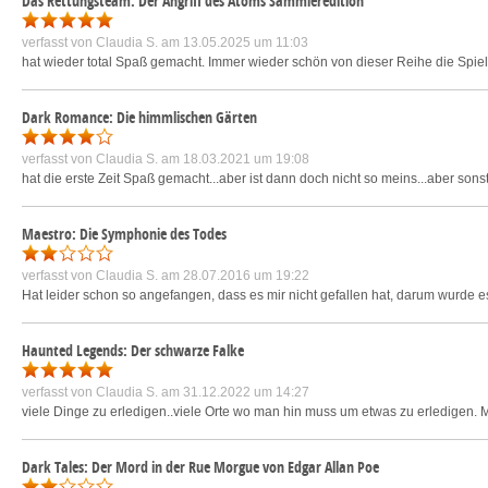
Das Rettungsteam: Der Angriff des Atoms Sammleredition
verfasst von
Claudia S.
am 13.05.2025 um 11:03
hat wieder total Spaß gemacht. Immer wieder schön von dieser Reihe die Spiel
Dark Romance: Die himmlischen Gärten
verfasst von
Claudia S.
am 18.03.2021 um 19:08
hat die erste Zeit Spaß gemacht...aber ist dann doch nicht so meins...aber son
Maestro: Die Symphonie des Todes
verfasst von
Claudia S.
am 28.07.2016 um 19:22
Hat leider schon so angefangen, dass es mir nicht gefallen hat, darum wurde es
Haunted Legends: Der schwarze Falke
verfasst von
Claudia S.
am 31.12.2022 um 14:27
viele Dinge zu erledigen..viele Orte wo man hin muss um etwas zu erledigen
Dark Tales: Der Mord in der Rue Morgue von Edgar Allan Poe