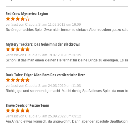
Red Crow Mysteries: Legion
verfasst von
Claudia S.
am 11.02.2012 um 16:09
Schön gemachtes Spiel. Zwar nicht immer so einfach. Aber trotzdem gut zu schaf
Mystery Trackers: Das Geheimnis der Blackrows
verfasst von
Claudia S.
am 19.07.2019 um 20:35
Schön ist das man einen kleinen Helfer hat für kleine Dinge zu erledigen. E
Dark Tales: Edgar Allan Poes Das verräterische Herz
verfasst von
Claudia S.
am 24.03.2019 um 11:03
Richtig gut und spannend gemacht. Macht richtig Spaß dieses Spiel, da man bei
Brave Deeds of Rescue Team
verfasst von
Claudia S.
am 25.09.2022 um 09:12
Am Anfang etwas komisch, da ungewohnt. Dann aber der absolute Spaßfaktor 