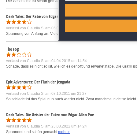
Die Geschichte ist schön gemacht. Die Karte die dieses Mal dabei ist, fand ic
Match and combine data from
Dark Tales: Der Rabe von Edgar Allan Poe
Link different devices
verfasst von
Claudia S.
am 06.04.2021 um 15:19
Spannung von Anfang an. Viele Rätsel zu lösen. Manchmal einfach, manchmal a
Identify devices based on inf
The Fog
Save and communicate priva
verfasst von
Claudia S.
am 04.04.2015 um 14:54
Schade, dass es nicht so ist, wie ich es gehofft und erwartet habe. Die Grafik 
Epic Adventures: Der Fluch der Jengada
verfasst von
Claudia S.
am 08.10.2011 um 21:27
So schlecht ist das Spiel nun auch wieder nicht. Zwar manchmal nicht so leicht
Dark Tales: Die Geister der Toten von Edgar Allan Poe
verfasst von
Claudia S.
am 23.08.2022 um 14:24
Spannend und schön gemacht
mehr »