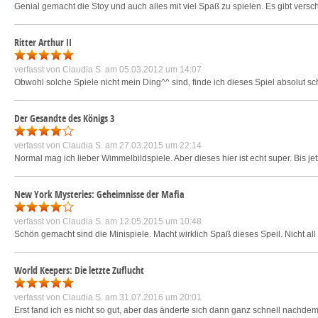
Genial gemacht die Stoy und auch alles mit viel Spaß zu spielen. Es gibt vers
Ritter Arthur II
verfasst von
Claudia S.
am 05.03.2012 um 14:07
Obwohl solche Spiele nicht mein Ding^^ sind, finde ich dieses Spiel absolut sc
Der Gesandte des Königs 3
verfasst von
Claudia S.
am 27.03.2015 um 22:14
Normal mag ich lieber Wimmelbildspiele. Aber dieses hier ist echt super. Bis jet
New York Mysteries: Geheimnisse der Mafia
verfasst von
Claudia S.
am 12.05.2015 um 10:48
Schön gemacht sind die Minispiele. Macht wirklich Spaß dieses Speil. Nicht all
World Keepers: Die letzte Zuflucht
verfasst von
Claudia S.
am 31.07.2016 um 20:01
Erst fand ich es nicht so gut, aber das änderte sich dann ganz schnell nachdem i