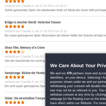
verfasst von
Claudia S.
am 22.05.2021 um 19:17
Schön gemachtes Spiel. Am allerbesten finde ich Morty der einen hilft und beg
Bridge to Another World: Verlorene Träume
verfasst von
Claudia S.
am 27.08.2018 um 20:32
Ein super gelungenes Spiel. Besonders der kleine Helfer der Drache ist total ni
Ghost Files: Memory of a Crime
verfasst von
Claudia S.
am 06.11.2019 um 14:22
Von der Geschichte her recht gut gemacht. Spannung ist auch von Anfang bis 
We Care About Your Pri
Vampirsaga: Büchse der Pandora
We and our
478
partners store and acces
identifiers, on your device. Selecting I 
verfasst von
Claudia S.
am 27.08.2010 um 09:59
purposes shown under we and our partners
Ein echt super gelungenes Spiel. Nicht zu leicht und schön zu spielen. Und kurz
withdrawing your consent will disable th
see may not be as relevant to you. You 
withdraw consent at any time by clickin
Shiver: Die verschollene Tramperin
webpage [or the floating icon on the botto
have effect within our Website. For more 