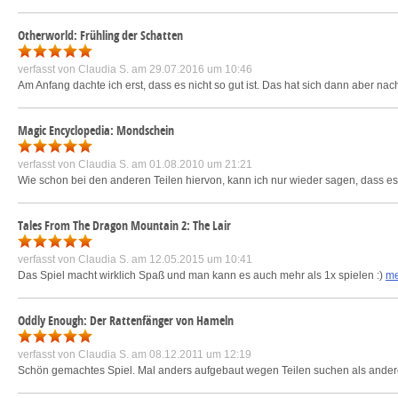
Otherworld: Frühling der Schatten
verfasst von
Claudia S.
am 29.07.2016 um 10:46
Am Anfang dachte ich erst, dass es nicht so gut ist. Das hat sich dann aber na
Magic Encyclopedia: Mondschein
verfasst von
Claudia S.
am 01.08.2010 um 21:21
Wie schon bei den anderen Teilen hiervon, kann ich nur wieder sagen, dass es
Tales From The Dragon Mountain 2: The Lair
verfasst von
Claudia S.
am 12.05.2015 um 10:41
Das Spiel macht wirklich Spaß und man kann es auch mehr als 1x spielen :)
me
Oddly Enough: Der Rattenfänger von Hameln
verfasst von
Claudia S.
am 08.12.2011 um 12:19
Schön gemachtes Spiel. Mal anders aufgebaut wegen Teilen suchen als ander