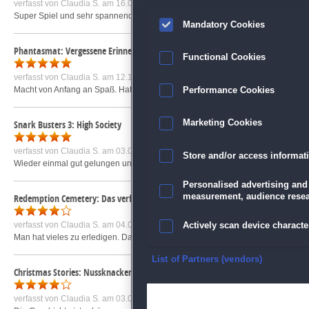
verfasst von
Claudia S.
am 16.03.2017 um 11:23
Super Spiel und sehr spannend gestaltet. Einzig, dass man hin und her laufen 
Mandatory Cookies
Phantasmat: Vergessene Erinnerungen
Functional Cookies
verfasst von
Claudia S.
am 12.10.2021 um 15:27
Macht von Anfang an Spaß. Hat einen kleinen Effekt von Horror. Super Stimmen. G
Performance Cookies
Snark Busters 3: High Society
Marketing Cookies
verfasst von
Claudia S.
am 03.08.2012 um 18:47
Store and/or access informat
Wieder einmal gut gelungen und man freut sich immer auf einen neuen Teil von 
Personalised advertising and
measurement, audience resea
Redemption Cemetery: Das verfluchte Zeichen
verfasst von
Claudia S.
am 04.07.2022 um 17:37
Actively scan device character
Man hat vieles zu erledigen. Das Spiel macht von Anfang an Spaß
mehr »
Ensure security, prevent and d
List of Partners (vendors)
Christmas Stories: Nussknacker
Deliver and present advertisi
verfasst von
Claudia S.
am 03.01.2018 um 16:32