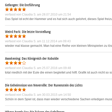
Gefangen: Die Entführung
verfasst von
Claudia S.
am 28.07.2010 um 21:54
Das Spiel ist echt der Hammer und es hat sich auch gelohnt, dieses Spiel freizu
Weird Park: Die letzte Vorstellung
verfasst von
Claudia S.
am 11.12.2014 um 09:43
wieder mal klasse gemacht. Man hat eine Reihe von kleinen Minispielen zu lös
Awakening: Das Königreich der Kobolde
verfasst von
Claudia S.
am 25.07.2016 um 09:48
total niedlich mit der Eule die einen begleitet und hilft. Grafik ist auch nicht so 
Die Geheimnisse von Neverville: Der Runenstein des Lichts
verfasst von
Claudia S.
am 30.03.2015 um 14:50
Schön in dem Spiel ist, dass man wieder verschiedene Sachen erledigen mu
Where Angels Cry: Die Tränen der Gefallenen