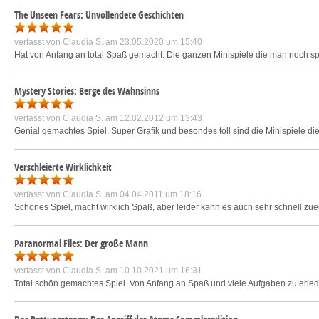
The Unseen Fears: Unvollendete Geschichten
verfasst von
Claudia S.
am 23.05.2020 um 15:40
Hat von Anfang an total Spaß gemacht. Die ganzen Minispiele die man noch spie
Mystery Stories: Berge des Wahnsinns
verfasst von
Claudia S.
am 12.02.2012 um 13:43
Genial gemachtes Spiel. Super Grafik und besondes toll sind die Minispiele d
Verschleierte Wirklichkeit
verfasst von
Claudia S.
am 04.04.2011 um 18:16
Schönes Spiel, macht wirklich Spaß, aber leider kann es auch sehr schnell zue
Paranormal Files: Der große Mann
verfasst von
Claudia S.
am 10.10.2021 um 16:31
Total schön gemachtes Spiel. Von Anfang an Spaß und viele Aufgaben zu erled