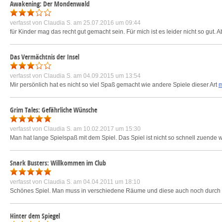
Awakening: Der Mondenwald
verfasst von
Claudia S.
am 25.07.2016 um 09:44
für Kinder mag das recht gut gemacht sein. Für mich ist es leider nicht so gut. A
Das Vermächtnis der Insel
verfasst von
Claudia S.
am 04.09.2015 um 13:54
Mir persönlich hat es nicht so viel Spaß gemacht wie andere Spiele dieser Art
m
Grim Tales: Gefährliche Wünsche
verfasst von
Claudia S.
am 10.02.2017 um 15:30
Man hat lange Spielspaß mit dem Spiel. Das Spiel ist nicht so schnell zuende w
Snark Busters: Willkommen im Club
verfasst von
Claudia S.
am 04.04.2011 um 18:10
Schönes Spiel. Man muss in verschiedene Räume und diese auch noch durch 
Hinter dem Spiegel