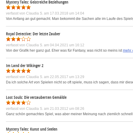
Mystery Tales: Geistreiche Beziehungen
verfasst von
Claudia S.
am 17.03.2018 um 14:04
Von Anfang an gut gemacht. Man bekommt die Sachen alle im Laufe des Spiels.
Royal Detective: Der letzte Zauber
verfasst von
Claudia S.
am 04.04.2021 um 16:12
Von der Grafik her ganz gut. Eher was für Fantasy, was nicht so meins ist
mehr 
Im Land der Wikinger 2
verfasst von
Claudia S.
am 22.05.2017 um 13:29
Da ich solche Art von Spielen nicht so oft spiele, muss ich sagen, dass mir die
Lost Souls: Die verzauberten Gemälde
verfasst von
Claudia S.
am 21.03.2012 um 08:26
Ganz schön gemachtes Spiel, was aber meiner Meinung nach ziemlich schnell z
Mystery Tales: Kunst und Seelen