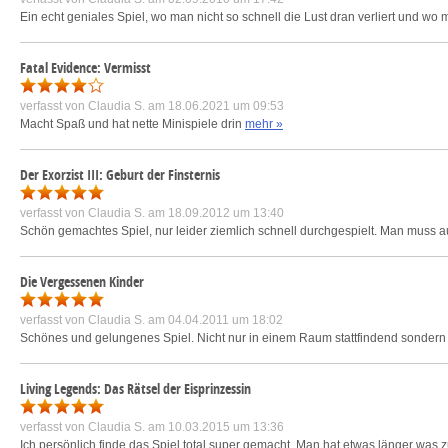
Ein echt geniales Spiel, wo man nicht so schnell die Lust dran verliert und wo
Fatal Evidence: Vermisst
verfasst von
Claudia S.
am 18.06.2021 um 09:53
Macht Spaß und hat nette Minispiele drin
mehr »
Der Exorzist III: Geburt der Finsternis
verfasst von
Claudia S.
am 18.09.2012 um 13:40
Schön gemachtes Spiel, nur leider ziemlich schnell durchgespielt. Man muss au
Die Vergessenen Kinder
verfasst von
Claudia S.
am 04.04.2011 um 18:02
Schönes und gelungenes Spiel. Nicht nur in einem Raum stattfindend sondern 
Living Legends: Das Rätsel der Eisprinzessin
verfasst von
Claudia S.
am 10.03.2015 um 13:36
Ich persönlich finde das Spiel total super gemacht. Man hat etwas länger wa