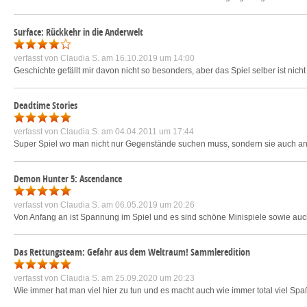
Surface: Rückkehr in die Anderwelt
verfasst von
Claudia S.
am 16.10.2019 um 14:00
Geschichte gefällt mir davon nicht so besonders, aber das Spiel selber ist nich
Deadtime Stories
verfasst von
Claudia S.
am 04.04.2011 um 17:44
Super Spiel wo man nicht nur Gegenstände suchen muss, sondern sie auch an
Demon Hunter 5: Ascendance
verfasst von
Claudia S.
am 06.05.2019 um 20:26
Von Anfang an ist Spannung im Spiel und es sind schöne Minispiele sowie auc
Das Rettungsteam: Gefahr aus dem Weltraum! Sammleredition
verfasst von
Claudia S.
am 25.09.2020 um 20:23
Wie immer hat man viel hier zu tun und es macht auch wie immer total viel Sp