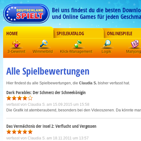
Bei uns findest du die besten Downlo
und Online Games für jeden Geschma
HOME
SPIELEKATALOG
ONLINESPIELE
3-Gewinnt
Wimmelbild
Klick-Management
Logik
Mahjon
Alle Spielbewertungen
Hier findest du alle Spielbewertungen, die
Claudia S.
bisher verfasst hat.
Dark Parables: Der Schmerz der Schneekönigin
verfasst von
Claudia S.
am 15.09.2015 um 15:58
Die Grafik ist atemberaubend, besonders bei den Videoszenen. Da könnte man m
Das Vermächtnis der Insel 2: Verflucht und Vergessen
verfasst von
Claudia S.
am 18.11.2011 um 13:57