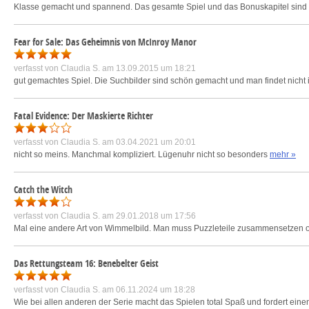
Klasse gemacht und spannend. Das gesamte Spiel und das Bonuskapitel sind r
Fear for Sale: Das Geheimnis von McInroy Manor
verfasst von
Claudia S.
am 13.09.2015 um 18:21
gut gemachtes Spiel. Die Suchbilder sind schön gemacht und man findet nicht
Fatal Evidence: Der Maskierte Richter
verfasst von
Claudia S.
am 03.04.2021 um 20:01
nicht so meins. Manchmal kompliziert. Lügenuhr nicht so besonders
mehr »
Catch the Witch
verfasst von
Claudia S.
am 29.01.2018 um 17:56
Mal eine andere Art von Wimmelbild. Man muss Puzzleteile zusammensetzen od
Das Rettungsteam 16: Benebelter Geist
verfasst von
Claudia S.
am 06.11.2024 um 18:28
Wie bei allen anderen der Serie macht das Spielen total Spaß und fordert ein