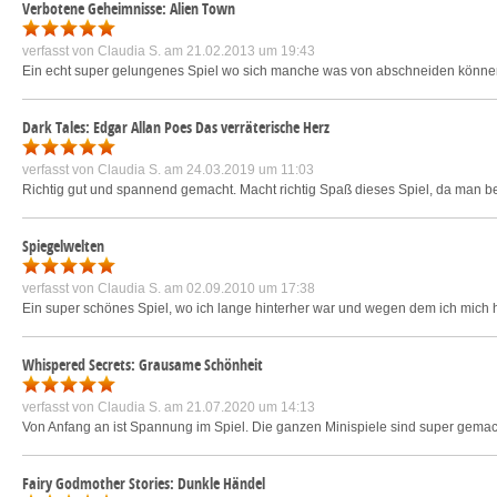
Verbotene Geheimnisse: Alien Town
verfasst von
Claudia S.
am 21.02.2013 um 19:43
Ein echt super gelungenes Spiel wo sich manche was von abschneiden können
Dark Tales: Edgar Allan Poes Das verräterische Herz
verfasst von
Claudia S.
am 24.03.2019 um 11:03
Richtig gut und spannend gemacht. Macht richtig Spaß dieses Spiel, da man bei
Spiegelwelten
verfasst von
Claudia S.
am 02.09.2010 um 17:38
Ein super schönes Spiel, wo ich lange hinterher war und wegen dem ich mich h
Whispered Secrets: Grausame Schönheit
verfasst von
Claudia S.
am 21.07.2020 um 14:13
Von Anfang an ist Spannung im Spiel. Die ganzen Minispiele sind super gema
Fairy Godmother Stories: Dunkle Händel