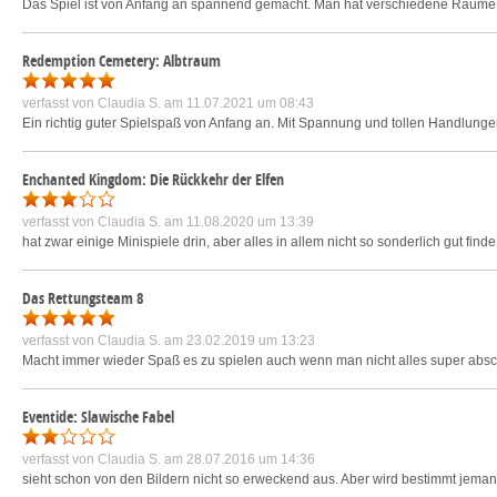
Das Spiel ist von Anfang an spannend gemacht. Man hat verschiedene Räume 
Redemption Cemetery: Albtraum
verfasst von
Claudia S.
am 11.07.2021 um 08:43
Ein richtig guter Spielspaß von Anfang an. Mit Spannung und tollen Handlungen.
Enchanted Kingdom: Die Rückkehr der Elfen
verfasst von
Claudia S.
am 11.08.2020 um 13:39
hat zwar einige Minispiele drin, aber alles in allem nicht so sonderlich gut fin
Das Rettungsteam 8
verfasst von
Claudia S.
am 23.02.2019 um 13:23
Macht immer wieder Spaß es zu spielen auch wenn man nicht alles super absch
Eventide: Slawische Fabel
verfasst von
Claudia S.
am 28.07.2016 um 14:36
sieht schon von den Bildern nicht so erweckend aus. Aber wird bestimmt jema