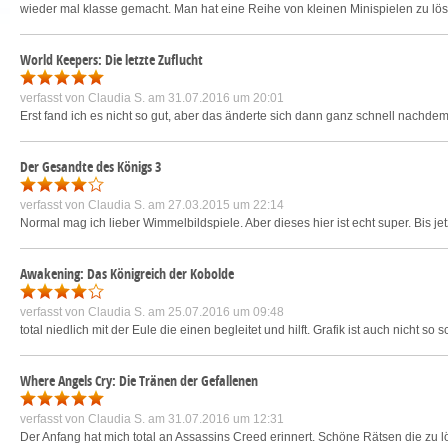
wieder mal klasse gemacht. Man hat eine Reihe von kleinen Minispielen zu lös
World Keepers: Die letzte Zuflucht
verfasst von
Claudia S.
am 31.07.2016 um 20:01
Erst fand ich es nicht so gut, aber das änderte sich dann ganz schnell nachdem i
Der Gesandte des Königs 3
verfasst von
Claudia S.
am 27.03.2015 um 22:14
Normal mag ich lieber Wimmelbildspiele. Aber dieses hier ist echt super. Bis jet
Awakening: Das Königreich der Kobolde
verfasst von
Claudia S.
am 25.07.2016 um 09:48
total niedlich mit der Eule die einen begleitet und hilft. Grafik ist auch nicht so 
Where Angels Cry: Die Tränen der Gefallenen
verfasst von
Claudia S.
am 31.07.2016 um 12:31
Der Anfang hat mich total an Assassins Creed erinnert. Schöne Rätsen die zu l