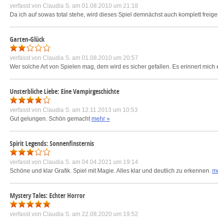
verfasst von
Claudia S.
am 01.08.2010 um 21:18
Da ich auf sowas total stehe, wird dieses Spiel demnächst auch komplett freige
Garten-Glück
verfasst von
Claudia S.
am 01.08.2010 um 20:57
Wer solche Art von Spielen mag, dem wird es sicher gefallen. Es erinnert mic
Unsterbliche Liebe: Eine Vampirgeschichte
verfasst von
Claudia S.
am 12.11.2013 um 10:53
Gut gelungen. Schön gemacht
mehr »
Spirit Legends: Sonnenfinsternis
verfasst von
Claudia S.
am 04.04.2021 um 19:14
Schöne und klar Grafik. Spiel mit Magie. Alles klar und deutlich zu erkennen.
m
Mystery Tales: Echter Horror
verfasst von
Claudia S.
am 22.08.2020 um 19:52