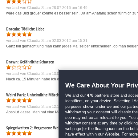
verfasst von
Claudia S.
am 28.07.2016 um 16:49
wäre das Bild größer könnte es besser sein. Da am Anafang schon für mich zu v
Dracula: Tödliche Liebe
verfasst von
Claudia S.
am 02.03.2012 um 15:31
Ganz toll gemacht und man kann jedes Mal selber entscheiden, ob man beißen will
Drawn: Gefährliche Schatten
verfasst von
Claudia S.
am 13.08.2018 um 19:08
Nach ca. 15 Minuten habe ich es aufgegeben weiterzuspielen. Am Anfang dachte 
We Care About Your Pri
Weird Park: Unheimliche Märchen
We and our
478
partners store and acces
identifiers, on your device. Selecting I 
verfasst von
Claudia S.
am 12.11.2013 um 10:54
purposes shown under we and our partners
Absolut klasse. Man hat eine Menge Spielspaß und man hat auch länger was dav
withdrawing your consent will disable th
see may not be as relevant to you. You 
withdraw consent at any time by clickin
Spiegelwelten 2: Vergessene Welten
webpage [or the floating icon on the botto
have effect within our Website. For more 