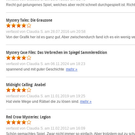
Recht gut gelungenes Spiel, welches aber recht schnell durchgespielt ist. Richti
Mystery Tales: Die Grauzone
verfasst von
Claudia S.
am 28.07.2016 um 20:58
Von der Grafik her ist es ganz gut. Aber zwischendurch fand ich es ein wenig 
Mystery Case Files: Das Verbrechen im Spiegel Sammleredition
verfasst von
Claudia S.
am 06.11.2024 um 18:23
spannend und mit guter Geschichte
mehr »
Midnight Calling: Anabel
verfasst von
Claudia S.
am 11.01.2019 um 19:25
Hat viele Wege und Rätsel die zu lösen sind.
mehr »
Red Crow Mysteries: Legion
verfasst von
Claudia S.
am 11.02.2012 um 16:09
Schön gemachtes Spiel. Zwar nicht immer so einfach. Aber trotzdem gut zu schaf