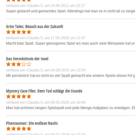
verfasst von
Claudia S.
am 24.06.2011 um 10:17
Super gedacht und gemachtes Spiel. Allerdings hat man es in nicht all zu langer
Grim Tales: Besuch aus der Zukunft
verfasst von
Claudia S.
am 17.05.2020 um 13:47
Macht total Spaß. Super gelungenes Spiel wo man auch viele Minispiele hat un
Das Vermächtnis der Insel
verfasst von
Claudia S.
am 04.09.2015 um 13:54
Mir persönlich hat es nicht so viel Spaß gemacht wie andere Spiele dieser Art
m
Mystery Case Files: Dem Tod schlägt die Stunde
verfasst von
Claudia S.
am 08.05.2020 um 10:49
Man hat schönen langen Spielspaß und jede Menge Aufgaben zu erledigen. Eben
Phantasmat: Die endlose Nacht
verfasst von
Claudia S.
am 06.02.2019 um 13:44