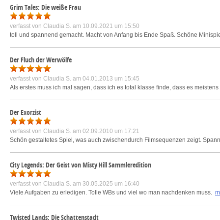
Grim Tales: Die weiße Frau
verfasst von
Claudia S.
am 10.09.2021 um 15:50
toll und spannend gemacht. Macht von Anfang bis Ende Spaß. Schöne Minispi
Der Fluch der Werwölfe
verfasst von
Claudia S.
am 04.01.2013 um 15:45
Als erstes muss ich mal sagen, dass ich es total klasse finde, dass es meiste
Der Exorzist
verfasst von
Claudia S.
am 02.09.2010 um 17:21
Schön gestaltetes Spiel, was auch zwischendurch Filmsequenzen zeigt. Spannun
City Legends: Der Geist von Misty Hill Sammleredition
verfasst von
Claudia S.
am 30.05.2025 um 16:40
Viele Aufgaben zu erledigen. Tolle WBs und viel wo man nachdenken muss.
m
Twisted Lands: Die Schattenstadt