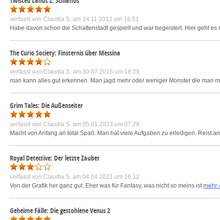
Twisted Lands 2: Schlaflos
verfasst von
Claudia S.
am 14.11.2012 um 16:51
Habe davon schon die Schattenstadt gespielt und war begeistert. Hier geht es 
The Curio Society: Finsternis über Messina
verfasst von
Claudia S.
am 30.07.2016 um 18:29
man kann alles gut erkennen. Man jagd mehr oder weniger Monster die man mit
Grim Tales: Die Außenseiter
verfasst von
Claudia S.
am 05.01.2023 um 07:29
Macht von Anfang an total Spaß. Man hat viele Aufgaben zu erledigen. Reist 
Royal Detective: Der letzte Zauber
verfasst von
Claudia S.
am 04.04.2021 um 16:12
Von der Grafik her ganz gut. Eher was für Fantasy, was nicht so meins ist
mehr 
Geheime Fälle: Die gestohlene Venus 2