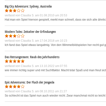
Big City Adventure: Sydney, Australia
verfasst von
Claudia S.
am 01.08.2010 um 20:53
Hat man ein Spiel hiervon gespielt, merkt man schnell, dass sie sich alle ähnl
Modern Tales: Zeitalter der Erfindungen
verfasst von
Claudia S.
am 17.04.2018 um 10:23
Ich fand das Spiel etwas langatmig. Von den Wimmelbildspielen her recht gut g
Das Rettungsteam: Raub des Jahrhunderts
verfasst von
Claudia S.
am 13.10.2022 um 07:55
wie immer richtig super und mit Suchtfaktor. Macht total Spaß und man freut si
Epic Adventures: Der Fluch der Jengada
verfasst von
Claudia S.
am 08.10.2011 um 21:27
So schlecht ist das Spiel nun auch wieder nicht. Zwar manchmal nicht so leicht