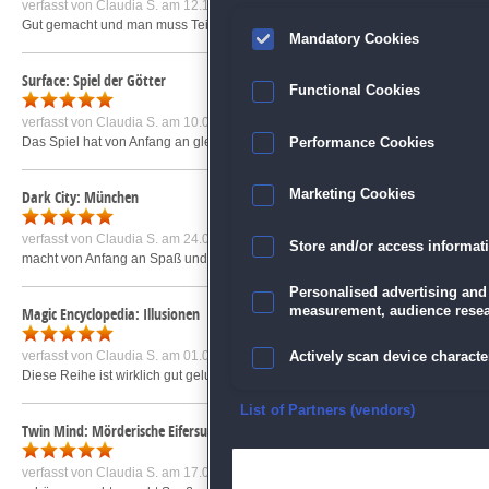
verfasst von
Claudia S.
am 12.11.2013 um 10:52
Gut gemacht und man muss Teile einzeln suchen und nicht, wie man es kennt,
Mandatory Cookies
Surface: Spiel der Götter
Functional Cookies
verfasst von
Claudia S.
am 10.08.2018 um 17:38
Das Spiel hat von Anfang an gleich total Spaß gemacht. Alle Minispiele sowie 
Performance Cookies
Dark City: München
Marketing Cookies
verfasst von
Claudia S.
am 24.09.2021 um 19:12
Store and/or access informat
macht von Anfang an Spaß und man hat viele Rätsel zu lösen...wirklich super
Personalised advertising and
measurement, audience resea
Magic Encyclopedia: Illusionen
verfasst von
Claudia S.
am 01.08.2010 um 21:02
Actively scan device character
Diese Reihe ist wirklich gut gelungen und es macht auch Spaß damit zu spie
Ensure security, prevent and d
List of Partners (vendors)
Twin Mind: Mörderische Eifersucht
Deliver and present advertisi
verfasst von
Claudia S.
am 17.01.2023 um 19:00