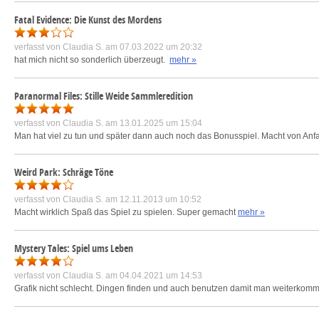
Fatal Evidence: Die Kunst des Mordens
verfasst von
Claudia S.
am 07.03.2022 um 20:32
hat mich nicht so sonderlich überzeugt.
mehr »
Paranormal Files: Stille Weide Sammleredition
verfasst von
Claudia S.
am 13.01.2025 um 15:04
Man hat viel zu tun und später dann auch noch das Bonusspiel. Macht von Anf
Weird Park: Schräge Töne
verfasst von
Claudia S.
am 12.11.2013 um 10:52
Macht wirklich Spaß das Spiel zu spielen. Super gemacht
mehr »
Mystery Tales: Spiel ums Leben
verfasst von
Claudia S.
am 04.04.2021 um 14:53
Grafik nicht schlecht. Dingen finden und auch benutzen damit man weiterkomm