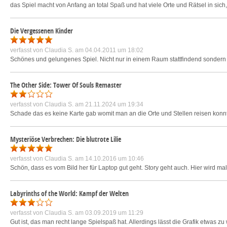
das Spiel macht von Anfang an total Spaß und hat viele Orte und Rätsel in si
Die Vergessenen Kinder
verfasst von
Claudia S.
am 04.04.2011 um 18:02
Schönes und gelungenes Spiel. Nicht nur in einem Raum stattfindend sondern 
The Other Side: Tower Of Souls Remaster
verfasst von
Claudia S.
am 21.11.2024 um 19:34
Schade das es keine Karte gab womit man an die Orte und Stellen reisen konnte
Mysteriöse Verbrechen: Die blutrote Lilie
verfasst von
Claudia S.
am 14.10.2016 um 10:46
Schön, dass es vom Bild her für Laptop gut geht. Story geht auch. Hier wird 
Labyrinths of the World: Kampf der Welten
verfasst von
Claudia S.
am 03.09.2019 um 11:29
Gut ist, das man recht lange Spielspaß hat. Allerdings lässt die Grafik etwas 