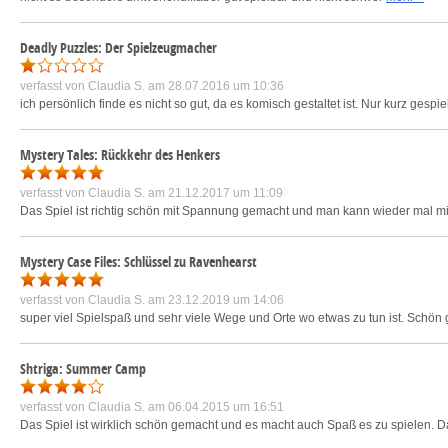
Deadly Puzzles: Der Spielzeugmacher
verfasst von
Claudia S.
am 28.07.2016 um 10:36
ich persönlich finde es nicht so gut, da es komisch gestaltet ist. Nur kurz gespie
Mystery Tales: Rückkehr des Henkers
verfasst von
Claudia S.
am 21.12.2017 um 11:09
Das Spiel ist richtig schön mit Spannung gemacht und man kann wieder mal mit
Mystery Case Files: Schlüssel zu Ravenhearst
verfasst von
Claudia S.
am 23.12.2019 um 14:06
super viel Spielspaß und sehr viele Wege und Orte wo etwas zu tun ist. Schön
Shtriga: Summer Camp
verfasst von
Claudia S.
am 06.04.2015 um 16:51
Das Spiel ist wirklich schön gemacht und es macht auch Spaß es zu spielen. D