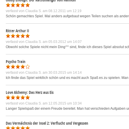
verfasst von
Claudia S.
am 08.12.2011 um 12:19
Schön gemachtes Spiel. Mal anders aufgebaut wegen Teilen suchen als ander
Ritter Arthur II
verfasst von
Claudia S.
am 05.03.2012 um 14:07
Obwohl solche Spiele nicht mein Ding^^ sind, finde ich dieses Spiel absolut sc
Psycho Train
verfasst von
Claudia S.
am 30.03.2015 um 14:14
Ich finde das Spiel wirkllich schön und es macht auch Spaß es zu spielen. Ma
Love Alchemy: Das Herz aus Eis
verfasst von
Claudia S.
am 12.05.2015 um 10:34
Langer Spielspaß der einem Freude bereitet. Man hat verschieden Aufgaben 
Das Vermächtnis der Insel 2: Verflucht und Vergessen