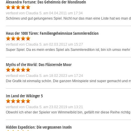
Alexandra Fortune: Das Geheimnis der Mondinseln
verfasst von
Claudia S.
am 04.04.2011 um 17:34
Schönes und gut gelungenes Spiel. Nicht nur das man eine Liste hat wo man 
Haus der 1000 Türen: Familiengeheimnisse Sammleredition
verfasst von
Claudia S.
am 02.03.2012 um 15:27
Super Spiel. Da es mein erstes Spiel als Sammlerediton ist, bin ich umso mehr
Myths of the World: Das Flüsternde Moor
verfasst von
Claudia S.
am 18.02.2023 um 17:24
Die Grafik ist einmalig schön. Die ganzen Minispiele sind super gemacht und ma
Im Land der Wikinger 5
verfasst von
Claudia S.
am 23.02.2019 um 13:21
Obwohl ich eher der Spieler von Wimmelbild bin, gefällt mir diese Reihe richtig
Hidden Expedition: Die vergessenen Inseln