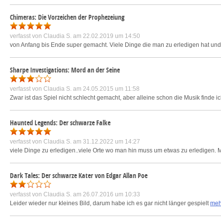
Chimeras: Die Vorzeichen der Prophezeiung
verfasst von
Claudia S.
am 22.02.2019 um 14:50
von Anfang bis Ende super gemacht. Viele Dinge die man zu erledigen hat und 
Sharpe Investigations: Mord an der Seine
verfasst von
Claudia S.
am 24.05.2015 um 11:58
Zwar ist das Spiel nicht schlecht gemacht, aber alleine schon die Musik finde ic
Haunted Legends: Der schwarze Falke
verfasst von
Claudia S.
am 31.12.2022 um 14:27
viele Dinge zu erledigen..viele Orte wo man hin muss um etwas zu erledigen
Dark Tales: Der schwarze Kater von Edgar Allan Poe
verfasst von
Claudia S.
am 26.07.2016 um 10:33
Leider wieder nur kleines Bild, darum habe ich es gar nicht länger gespielt
meh