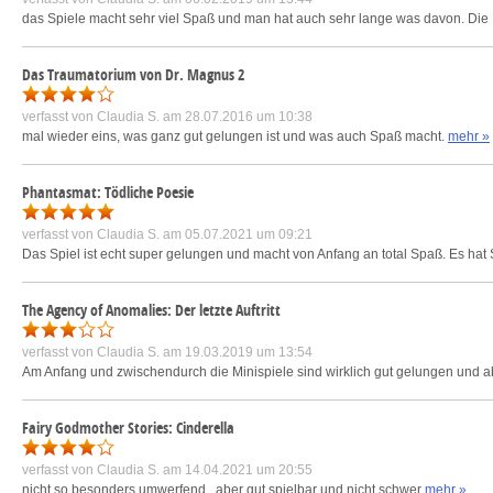
das Spiele macht sehr viel Spaß und man hat auch sehr lange was davon. Die Mi
Das Traumatorium von Dr. Magnus 2
verfasst von
Claudia S.
am 28.07.2016 um 10:38
mal wieder eins, was ganz gut gelungen ist und was auch Spaß macht.
mehr »
Phantasmat: Tödliche Poesie
verfasst von
Claudia S.
am 05.07.2021 um 09:21
Das Spiel ist echt super gelungen und macht von Anfang an total Spaß. Es hat
The Agency of Anomalies: Der letzte Auftritt
verfasst von
Claudia S.
am 19.03.2019 um 13:54
Am Anfang und zwischendurch die Minispiele sind wirklich gut gelungen und abw
Fairy Godmother Stories: Cinderella
verfasst von
Claudia S.
am 14.04.2021 um 20:55
nicht so besonders umwerfend...aber gut spielbar und nicht schwer
mehr »