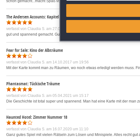
schön gemacht...macht Spaß von Anfang bis Ende
mehr »
Match and combine data from
The Andersen Accounts: Kapitel 1
Link different devices
verfasst von
Claudia S.
am 27.06.2021 um 11:23
gut und spannend gemacht. Gute Minispiele und schön gemachte Story
mehr 
Identify devices based on inf
Fear for Sale: Kino der Albträume
Save and communicate priva
verfasst von
Claudia S.
am 14.10.2017 um 19:56
Mit der Karte kommt man zu Räumen, wo noch etwas erledigt werden muss. Find
Phantasmat: Tückische Träume
verfasst von
Claudia S.
am 05.04.2021 um 15:17
Die Geschichte ist total super und spannend. Man hat eine Karte mit der man zu
Haunted Hotel: Zimmer Nummer 18
verfasst von
Claudia S.
am 16.07.2020 um 11:10
Ganz gutes Spiel mit vielen Rätseln zum Lösen und Minispiele. Alles recht g