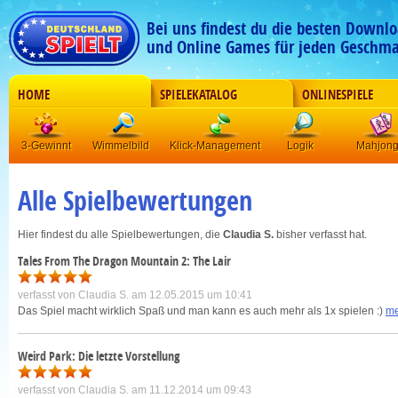
Bei uns findest du die besten Downlo
und Online Games für jeden Geschma
HOME
SPIELEKATALOG
ONLINESPIELE
3-Gewinnt
Wimmelbild
Klick-Management
Logik
Mahjon
Alle Spielbewertungen
Hier findest du alle Spielbewertungen, die
Claudia S.
bisher verfasst hat.
Tales From The Dragon Mountain 2: The Lair
verfasst von
Claudia S.
am 12.05.2015 um 10:41
Das Spiel macht wirklich Spaß und man kann es auch mehr als 1x spielen :)
me
Weird Park: Die letzte Vorstellung
verfasst von
Claudia S.
am 11.12.2014 um 09:43