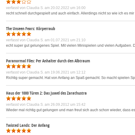
verfasst von
Claudia S.
am 20.02.2022 um 16:00
recht schnell durchgespielt und auch einfach. Allerdings nicht so wie ich es mir 
The Unseen Fears: Körperraub
verfasst von
Claudia S.
am 01.07.2021 um 21:10
echt super gut gelungenes Spiel. Mit vielen Minispielen und vielen Aufgaben. 
Paranormal Files: Per Anhalter durch den Albtraum
verfasst von
Claudia S.
am 19.06.2021 um 12:12
Richtig super gemacht. Hat von Anfang an Spaß gemacht. So macht spielen Sp
Haus der 1000 Türen 2: Das Juwel des Zarathustra
verfasst von
Claudia S.
am 26.09.2012 um 15:42
Wieder mal richtig gut gelungen und man freut sich auch schon wieder, dass es 
Twisted Lands: Der Anfang