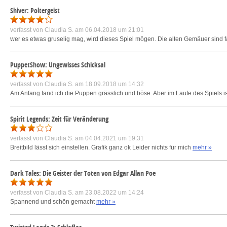
Shiver: Poltergeist
verfasst von
Claudia S.
am 06.04.2018 um 21:01
wer es etwas gruselig mag, wird dieses Spiel mögen. Die alten Gemäuer sind fast
PuppetShow: Ungewisses Schicksal
verfasst von
Claudia S.
am 18.09.2018 um 14:32
Am Anfang fand ich die Puppen grässlich und böse. Aber im Laufe des Spiels is
Spirit Legends: Zeit für Veränderung
verfasst von
Claudia S.
am 04.04.2021 um 19:31
Breitbild lässt sich einstellen. Grafik ganz ok Leider nichts für mich
mehr »
Dark Tales: Die Geister der Toten von Edgar Allan Poe
verfasst von
Claudia S.
am 23.08.2022 um 14:24
Spannend und schön gemacht
mehr »