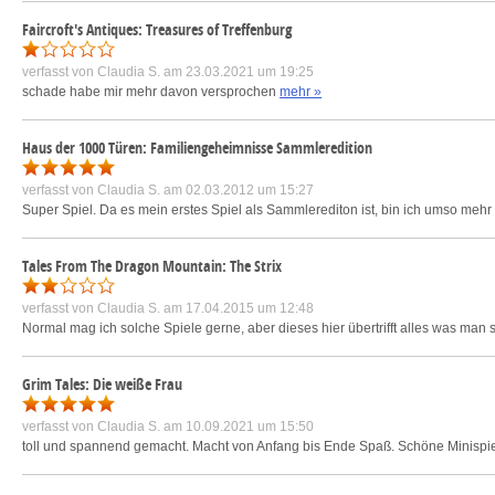
Faircroft's Antiques: Treasures of Treffenburg
verfasst von
Claudia S.
am 23.03.2021 um 19:25
schade habe mir mehr davon versprochen
mehr »
Haus der 1000 Türen: Familiengeheimnisse Sammleredition
verfasst von
Claudia S.
am 02.03.2012 um 15:27
Super Spiel. Da es mein erstes Spiel als Sammlerediton ist, bin ich umso mehr
Tales From The Dragon Mountain: The Strix
verfasst von
Claudia S.
am 17.04.2015 um 12:48
Normal mag ich solche Spiele gerne, aber dieses hier übertrifft alles was ma
Grim Tales: Die weiße Frau
verfasst von
Claudia S.
am 10.09.2021 um 15:50
toll und spannend gemacht. Macht von Anfang bis Ende Spaß. Schöne Minispi