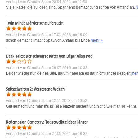
verfasst von
Claudia S.
am 23.04.2021 um 11:53
Viele Rätsel die zu lösen sind. Spannend gemacht und schön von Anfang an.
m
Twin Mind: Mörderische Eifersucht
verfasst von
Claudia S.
am 17.01.2023 um 19:00
schön gemacht...macht Spaß von Anfang bis Ende
mehr »
Dark Tales: Der schwarze Kater von Edgar Allan Poe
verfasst von
Claudia S.
am 26.07.2016 um 10:33
Leider wieder nur kleines Bild, darum habe ich es gar nicht länger gespielt
meh
Spiegelwelten 2: Vergessene Welten
verfasst von
Claudia S.
am 12.11.2013 um 10:52
Gut gemacht und man muss Teile einzeln suchen und nicht, wie man es kennt,
Redemption Cemetery: Todgeweihte leben länger
verfasst von
Claudia S.
am 27.05.2021 um 16:32