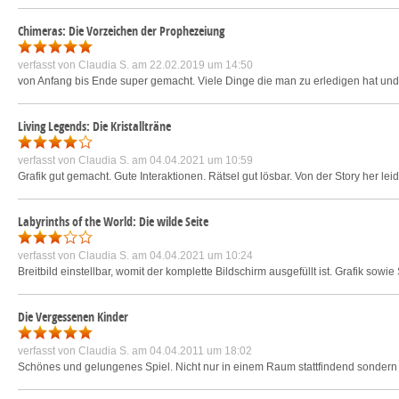
Chimeras: Die Vorzeichen der Prophezeiung
verfasst von
Claudia S.
am 22.02.2019 um 14:50
von Anfang bis Ende super gemacht. Viele Dinge die man zu erledigen hat und 
Living Legends: Die Kristallträne
verfasst von
Claudia S.
am 04.04.2021 um 10:59
Grafik gut gemacht. Gute Interaktionen. Rätsel gut lösbar. Von der Story her lei
Labyrinths of the World: Die wilde Seite
verfasst von
Claudia S.
am 04.04.2021 um 10:24
Breitbild einstellbar, womit der komplette Bildschirm ausgefüllt ist. Grafik sow
Die Vergessenen Kinder
verfasst von
Claudia S.
am 04.04.2011 um 18:02
Schönes und gelungenes Spiel. Nicht nur in einem Raum stattfindend sondern 