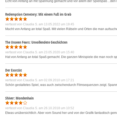
Echt von Anfang an mit Spannung gemacht und vor allem der Spielspaß ...den
Redemption Cemetery: Mit einem Fuß im Grab
verfasst von
Claudia S.
am 13.05.2022 um 19:45
Macht von Anfang an total Spaß. Mit vielen Rätseln und Orten die man aufsuc
The Unseen Fears: Unvollendete Geschichten
verfasst von
Claudia S.
am 23.05.2020 um 15:40
Hat von Anfang an total Spaß gemacht. Die ganzen Minispiele die man noch spie
Der Exorzist
verfasst von
Claudia S.
am 02.09.2010 um 17:21
Schön gestaltetes Spiel, was auch zwischendurch Filmsequenzen zeigt. Spannun
Shiver: Mondenhain
verfasst von
Claudia S.
am 26.10.2018 um 10:52
Etwas unübersichtlich. Aber vom Sound her und von der Grafik fantastisch gemach