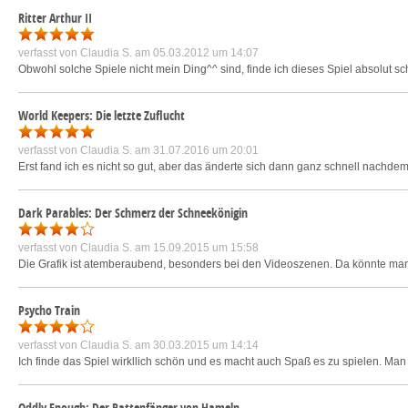
Ritter Arthur II
verfasst von
Claudia S.
am 05.03.2012 um 14:07
Obwohl solche Spiele nicht mein Ding^^ sind, finde ich dieses Spiel absolut sc
World Keepers: Die letzte Zuflucht
verfasst von
Claudia S.
am 31.07.2016 um 20:01
Erst fand ich es nicht so gut, aber das änderte sich dann ganz schnell nachdem i
Dark Parables: Der Schmerz der Schneekönigin
verfasst von
Claudia S.
am 15.09.2015 um 15:58
Die Grafik ist atemberaubend, besonders bei den Videoszenen. Da könnte man m
Psycho Train
verfasst von
Claudia S.
am 30.03.2015 um 14:14
Ich finde das Spiel wirkllich schön und es macht auch Spaß es zu spielen. Ma
Oddly Enough: Der Rattenfänger von Hameln