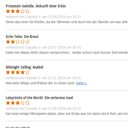
Prinzessin Isabella: Ankunft einer Erbin
verfasst von
Claudia S.
am 14.08.2016 um 16:21
Sehe das eher für Kinder, da die Stimmen und auch bis die Stunde um war alles 
Grim Tales: Die Braut
verfasst von
Claudia S.
am 28.07.2016 um 16:41
habe mir etwas mehr davon versprochen....leider schon nach kurzer Zeit wiede
Midnight Calling: Anabel
verfasst von
Claudia S.
am 11.01.2019 um 19:25
Hat viele Wege und Rätsel die zu lösen sind.
mehr »
Labyrinths of the World: Die verlorene Insel
verfasst von
Claudia S.
am 17.08.2020 um 15:41
hat zwar einige Minispiele dabei, aber am Ende war ich dann doch froh, als ic