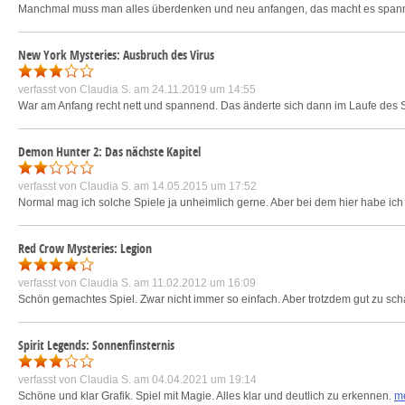
Manchmal muss man alles überdenken und neu anfangen, das macht es span
New York Mysteries: Ausbruch des Virus
verfasst von
Claudia S.
am 24.11.2019 um 14:55
War am Anfang recht nett und spannend. Das änderte sich dann im Laufe des Sp
Demon Hunter 2: Das nächste Kapitel
verfasst von
Claudia S.
am 14.05.2015 um 17:52
Normal mag ich solche Spiele ja unheimlich gerne. Aber bei dem hier habe ich
Red Crow Mysteries: Legion
verfasst von
Claudia S.
am 11.02.2012 um 16:09
Schön gemachtes Spiel. Zwar nicht immer so einfach. Aber trotzdem gut zu schaf
Spirit Legends: Sonnenfinsternis
verfasst von
Claudia S.
am 04.04.2021 um 19:14
Schöne und klar Grafik. Spiel mit Magie. Alles klar und deutlich zu erkennen.
m