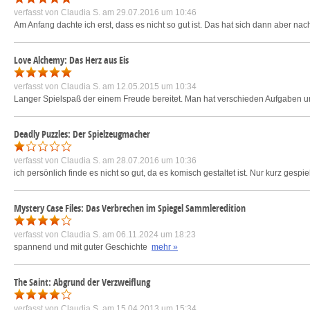
verfasst von
Claudia S.
am 29.07.2016 um 10:46
Am Anfang dachte ich erst, dass es nicht so gut ist. Das hat sich dann aber na
Love Alchemy: Das Herz aus Eis
verfasst von
Claudia S.
am 12.05.2015 um 10:34
Langer Spielspaß der einem Freude bereitet. Man hat verschieden Aufgaben 
Deadly Puzzles: Der Spielzeugmacher
verfasst von
Claudia S.
am 28.07.2016 um 10:36
ich persönlich finde es nicht so gut, da es komisch gestaltet ist. Nur kurz gespie
Mystery Case Files: Das Verbrechen im Spiegel Sammleredition
verfasst von
Claudia S.
am 06.11.2024 um 18:23
spannend und mit guter Geschichte
mehr »
The Saint: Abgrund der Verzweiflung
verfasst von
Claudia S.
am 15.04.2013 um 15:34