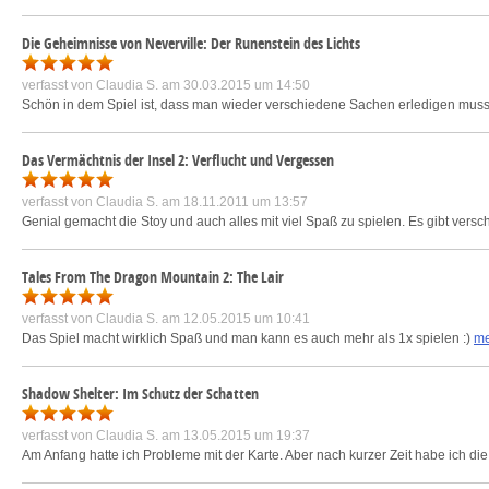
Die Geheimnisse von Neverville: Der Runenstein des Lichts
verfasst von
Claudia S.
am 30.03.2015 um 14:50
Schön in dem Spiel ist, dass man wieder verschiedene Sachen erledigen mu
Das Vermächtnis der Insel 2: Verflucht und Vergessen
verfasst von
Claudia S.
am 18.11.2011 um 13:57
Genial gemacht die Stoy und auch alles mit viel Spaß zu spielen. Es gibt vers
Tales From The Dragon Mountain 2: The Lair
verfasst von
Claudia S.
am 12.05.2015 um 10:41
Das Spiel macht wirklich Spaß und man kann es auch mehr als 1x spielen :)
me
Shadow Shelter: Im Schutz der Schatten
verfasst von
Claudia S.
am 13.05.2015 um 19:37
Am Anfang hatte ich Probleme mit der Karte. Aber nach kurzer Zeit habe ich di