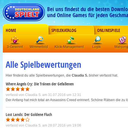
Bei uns findest du die besten Downlo
und Online Games für jeden Geschma
HOME
SPIELEKATALOG
ONLINESPIELE
3-Gewinnt
Wimmelbild
Klick-Management
Logik
Mahjon
Alle Spielbewertungen
Hier findest du alle Spielbewertungen, die
Claudia S.
bisher verfasst hat.
Where Angels Cry: Die Tränen der Gefallenen
verfasst von
Claudia S.
am 31.07.2016 um 12:31
Der Anfang hat mich total an Assassins Creed erinnert. Schöne Rätsen die zu l
Lost Lands: Der Goldene Fluch
verfasst von
Claudia S.
am 28.07.2016 um 19:06