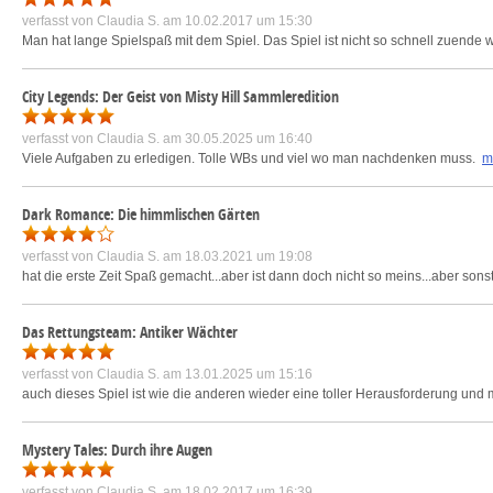
verfasst von
Claudia S.
am 10.02.2017 um 15:30
Man hat lange Spielspaß mit dem Spiel. Das Spiel ist nicht so schnell zuende w
City Legends: Der Geist von Misty Hill Sammleredition
verfasst von
Claudia S.
am 30.05.2025 um 16:40
Viele Aufgaben zu erledigen. Tolle WBs und viel wo man nachdenken muss.
m
Dark Romance: Die himmlischen Gärten
verfasst von
Claudia S.
am 18.03.2021 um 19:08
hat die erste Zeit Spaß gemacht...aber ist dann doch nicht so meins...aber son
Das Rettungsteam: Antiker Wächter
verfasst von
Claudia S.
am 13.01.2025 um 15:16
auch dieses Spiel ist wie die anderen wieder eine toller Herausforderung u
Mystery Tales: Durch ihre Augen
verfasst von
Claudia S.
am 18.02.2017 um 16:39