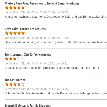
Mystery Case Files: Ravenhearst Erwacht Sammleredition
verfasst von
Claudia S.
am 20.02.2020 um 20:05
Klasse gemacht und spannend. Das gesamte Spiel und das Bonuskapitel sind r
Grim Tales: Farben des Grauens
verfasst von
Claudia S.
am 04.03.2019 um 17:33
Das Spiel ist von Anfang an spannend gemacht. Man hat verschiedene Räume 
Spirit Legends: Zeit für Veränderung
verfasst von
Claudia S.
am 04.04.2021 um 19:31
Breitbild lässt sich einstellen. Grafik ganz ok Leider nichts für mich
mehr »
The Last Dream
verfasst von
Claudia S.
am 31.01.2017 um 13:15
Schöne Geschichte. Am besten hat mir die Katze, der als Helfer gedacht ist gefa
Stormhill Mystery: Family Shadows