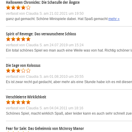
Halloween Chronicles: Die Schatulle der Ängste
verfasst von
Claudia S.
am 21.02.2021 um 19:50
ganz gut gemacht. Schöne Minispiele dabei. Hat Spaß gemacht
mehr »
Spirit of Revenge: Das verwunschene Schloss
verfasst von
Claudia S.
am 24.07.2019 um 15:24
Ein total schönes Spiel wo man auch eine Weile was von hat. Richtig schöner l
Die Sage von Kolossus
verfasst von
Claudia S.
am 01.08.2010 um 20:55
Es ist zwar recht gut gedacht, aber mehr als eine Stunde habe ich es mit die
Verschleierte Wirklichkeit
verfasst von
Claudia S.
am 04.04.2011 um 18:16
Schönes Spiel, macht wirklich Spaß, aber leider kann es auch sehr schnell zue
Fear for Sale: Das Geheimnis von McInroy Manor