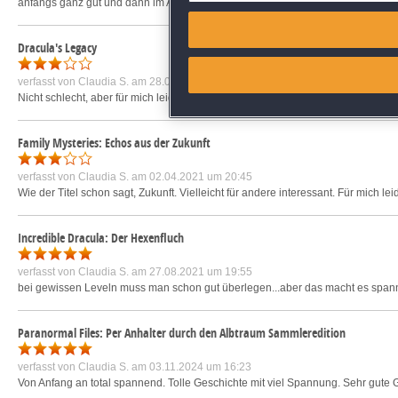
anfangs ganz gut und dann im Angebot gekauft und dann doch geärgert. War da
Match and combine data from
Dracula's Legacy
Link different devices
verfasst von
Claudia S.
am 28.07.2016 um 12:35
Nicht schlecht, aber für mich leider nicht so ganz das Richtige. Fast schon eher 
Identify devices based on inf
Family Mysteries: Echos aus der Zukunft
Save and communicate priva
verfasst von
Claudia S.
am 02.04.2021 um 20:45
Wie der Titel schon sagt, Zukunft. Vielleicht für andere interessant. Für mich 
Incredible Dracula: Der Hexenfluch
verfasst von
Claudia S.
am 27.08.2021 um 19:55
bei gewissen Leveln muss man schon gut überlegen...aber das macht es spann
Paranormal Files: Per Anhalter durch den Albtraum Sammleredition
verfasst von
Claudia S.
am 03.11.2024 um 16:23
Von Anfang an total spannend. Tolle Geschichte mit viel Spannung. Sehr gute