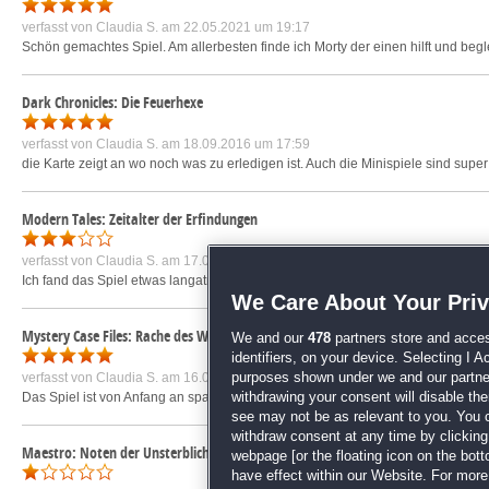
verfasst von
Claudia S.
am 22.05.2021 um 19:17
Schön gemachtes Spiel. Am allerbesten finde ich Morty der einen hilft und beg
Dark Chronicles: Die Feuerhexe
verfasst von
Claudia S.
am 18.09.2016 um 17:59
die Karte zeigt an wo noch was zu erledigen ist. Auch die Minispiele sind supe
Modern Tales: Zeitalter der Erfindungen
verfasst von
Claudia S.
am 17.04.2018 um 10:23
Ich fand das Spiel etwas langatmig. Von den Wimmelbildspielen her recht gut g
We Care About Your Pri
Mystery Case Files: Rache des Wiedergängers
We and our
478
partners store and acces
identifiers, on your device. Selecting I 
verfasst von
Claudia S.
am 16.07.2021 um 21:26
purposes shown under we and our partners
Das Spiel ist von Anfang an spannend gemacht und hat super Effekte drin. Die 
withdrawing your consent will disable th
see may not be as relevant to you. You 
withdraw consent at any time by clickin
Maestro: Noten der Unsterblichkeit
webpage [or the floating icon on the botto
have effect within our Website. For more 