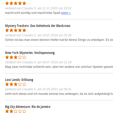
verfasst von
Claudia S.
am 12.11.2022 um 19:52
macht echt süchtig und macht total Spaß
mehr »
Mystery Trackers: Das Geheimnis der Blackrows
verfasst von
Claudia S.
am 19.07.2019 um 20:35
Schön ist das man einen kleinen Helfer hat für kleine Dinge zu erledigen. E
New York Mysteries: Hochspannung
verfasst von
Claudia S.
am 28.07.2016 um 21:28
Mag zwar nicht total schlecht sein, aber bin andere von solchen Spielen gewoh
Lost Lands: Erlösung
verfasst von
Claudia S.
am 15.05.2021 um 09:41
zeiht sich etwas und ich musste einmal neu anfangen, da es sich aufgehängt ha
Big City Adventure: Rio de Janeiro