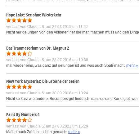
Hope Lake: See ohne Wiederkehr
verfasst von
Claudia S.
am 27.03.2015 um 11:52
Nicht nur gelungen von den Aktionen her die man machen muss und den Ding
Das Traumatorium von Dr. Magnus 2
verfasst von
Claudia S.
am 28.07.2016 um 10:38
mal wieder eins, was ganz gut gelungen ist und was auch Spaß macht.
mehr »
New York Mysteries: Die Laterne der Seelen
verfasst von
Claudia S.
am 20.09.2016 um 10:24
Nicht so kurz wie andere. Besonders gut finde ich, dass es eine Karte gibt, wo
Paint By Numbers 4
verfasst von
Claudia S.
am 27.03.2021 um 15:29
Malen nach Zahlen...schön gemacht
mehr »