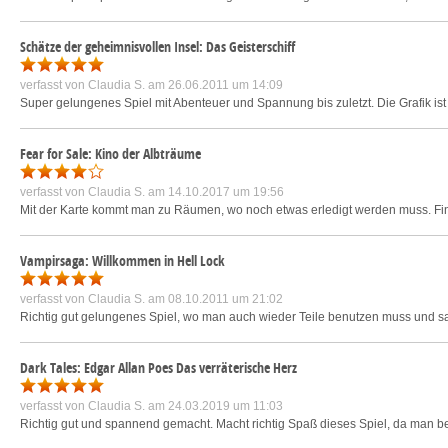
Schätze der geheimnisvollen Insel: Das Geisterschiff
verfasst von
Claudia S.
am 26.06.2011 um 14:09
Super gelungenes Spiel mit Abenteuer und Spannung bis zuletzt. Die Grafik ist 
Fear for Sale: Kino der Albträume
verfasst von
Claudia S.
am 14.10.2017 um 19:56
Mit der Karte kommt man zu Räumen, wo noch etwas erledigt werden muss. Find
Vampirsaga: Willkommen in Hell Lock
verfasst von
Claudia S.
am 08.10.2011 um 21:02
Richtig gut gelungenes Spiel, wo man auch wieder Teile benutzen muss und 
Dark Tales: Edgar Allan Poes Das verräterische Herz
verfasst von
Claudia S.
am 24.03.2019 um 11:03
Richtig gut und spannend gemacht. Macht richtig Spaß dieses Spiel, da man bei