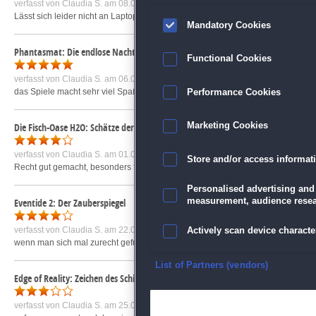
verfasst von
Claudia S.
am 08.08.2016 um 10:03
Lässt sich leider nicht an Laptopgröße anpassen. Man hat Trotz Einstellungen auf 
Mandatory Cookies
Phantasmat: Die endlose Nacht
Functional Cookies
verfasst von
Claudia S.
am 06.02.2019 um 13:44
das Spiele macht sehr viel Spaß und man hat auch sehr lange was davon. Die Mi
Performance Cookies
Die Fisch-Oase H2O: Schätze der Tiefsee
Marketing Cookies
verfasst von
Claudia S.
am 01.08.2010 um 21:11
Store and/or access informat
Recht gut gemacht, besonders für jemanden, der gerne Fische und Aquarien ma
Personalised advertising and
measurement, audience resea
Eventide 2: Der Zauberspiegel
verfasst von
Claudia S.
am 22.02.2018 um 12:56
Actively scan device character
wenn man sich mal zurecht gefunden hat gar nicht so schlecht. Karte wo noch w
Ensure security, prevent and d
List of Partners (vendors)
Edge of Reality: Zeichen des Schicksals
Deliver and present advertisi
verfasst von
Claudia S.
am 25.09.2020 um 19:45