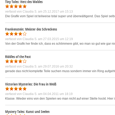
Tiny Tales: Herz des Waldes
verfasst von
Claudia S.
am 25.12.2017 um 15:13
Die Grafik vom Spiel ist teilweise total super und überwältigend. Das Spiel selb
Frankenstein: Meister des Schreckens
verfasst von
Claudia S.
am 27.03.2015 um 12:19
Von der Grafik her finde ich, dass es schlimmere gibt, wo man so gut wie gar ni
Riddles of the Past
verfasst von
Claudia S.
am 29.07.2016 um 20:32
gerade das nicht komplette Teile suchen muss sondern immer ein Ring aufgeht
Victorian Mysteries: Die Frau in Weiß
verfasst von
Claudia S.
am 04.04.2011 um 18:19
Klasse. Wieder eins von den Spielen wo man nicht auf einer Stelle hockt. Hier
Mystery Tales: Kunst und Seelen