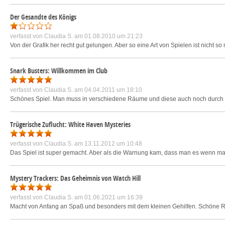
Der Gesandte des Königs
verfasst von
Claudia S.
am 01.08.2010 um 21:23
Von der Grafik her recht gut gelungen. Aber so eine Art von Spielen ist nicht s
Snark Busters: Willkommen im Club
verfasst von
Claudia S.
am 04.04.2011 um 18:10
Schönes Spiel. Man muss in verschiedene Räume und diese auch noch durch 
Trügerische Zuflucht: White Haven Mysteries
verfasst von
Claudia S.
am 13.11.2012 um 10:48
Das Spiel ist super gemacht. Aber als die Warnung kam, dass man es wenn man An
Mystery Trackers: Das Geheimnis von Watch Hill
verfasst von
Claudia S.
am 01.06.2021 um 16:39
Macht von Anfang an Spaß und besonders mit dem kleinen Gehilfen. Schöne 