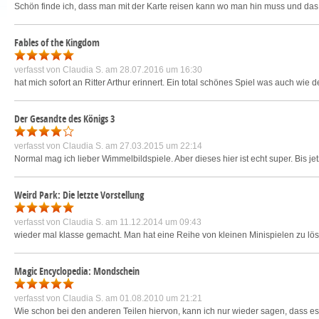
Schön finde ich, dass man mit der Karte reisen kann wo man hin muss und das
Fables of the Kingdom
verfasst von
Claudia S.
am 28.07.2016 um 16:30
hat mich sofort an Ritter Arthur erinnert. Ein total schönes Spiel was auch wi
Der Gesandte des Königs 3
verfasst von
Claudia S.
am 27.03.2015 um 22:14
Normal mag ich lieber Wimmelbildspiele. Aber dieses hier ist echt super. Bis jet
Weird Park: Die letzte Vorstellung
verfasst von
Claudia S.
am 11.12.2014 um 09:43
wieder mal klasse gemacht. Man hat eine Reihe von kleinen Minispielen zu lös
Magic Encyclopedia: Mondschein
verfasst von
Claudia S.
am 01.08.2010 um 21:21
Wie schon bei den anderen Teilen hiervon, kann ich nur wieder sagen, dass es